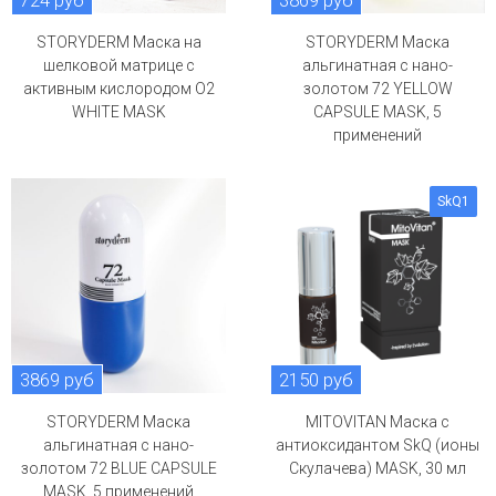
724 руб
3869 руб
STORYDERM Маска на
STORYDERM Маска
шелковой матрице с
альгинатная с нано-
активным кислородом O2
золотом 72 YELLOW
WHITE MASK
CAPSULE MASK, 5
применений
SkQ1
3869 руб
2150 руб
STORYDERM Маска
MITOVITAN Маска с
альгинатная с нано-
антиоксидантом SkQ (ионы
золотом 72 BLUE CAPSULE
Скулачева) MASK, 30 мл
MASK, 5 применений