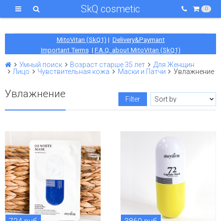
SkQ cosmetic
0
MitoVitan (SkQ1)
|
Delivery&Paymant
Important Terms
|
F.A.Q. about MitoVitan (SkQ1)
Умный поиск
Возраст старше 35 лет
Для Женщин
Лицо
Чувствительная кожа
Маски и Патчи
Увлажнение
Увлажнение
Filter