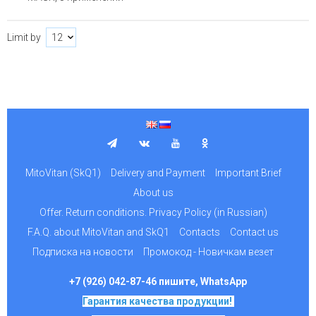
Limit by
MitoVitan (SkQ1)
Delivery and Payment
Important Brief
About us
Offer. Return conditions. Privacy Policy (in Russian)
F.A.Q. about MitoVitan and SkQ1
Contacts
Contact us
Подписка на новости
Промокод - Новичкам везет
+7 (926) 042-87-46 пишите, WhatsApp
Гарантия качества продукции!