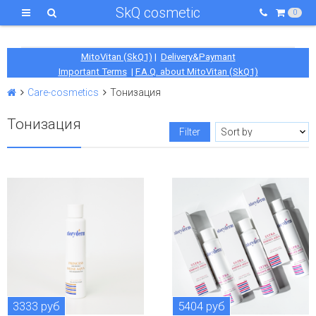
SkQ cosmetic
0
MitoVitan (SkQ1)
|
Delivery&Paymant
Important Terms
|
F.A.Q. about MitoVitan (SkQ1)
Care-cosmetics
Тонизация
Тонизация
Filter
3333 руб
5404 руб