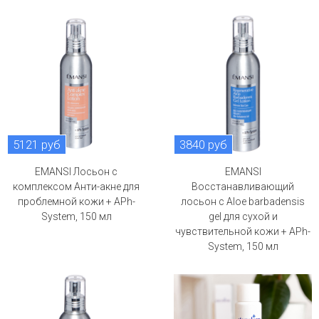
5121 руб
3840 руб
EMANSI Лосьон с
EMANSI
комплексом Анти-акне для
Восстанавливающий
проблемной кожи + APh-
лосьон c Aloe barbadensis
System, 150 мл
gel для сухой и
чувствительной кожи + APh-
System, 150 мл