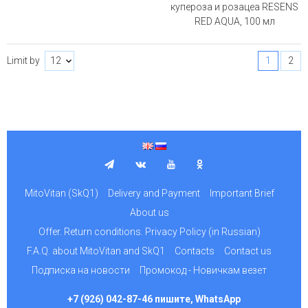
купероза и розацеа RESENS
RED AQUA, 100 мл
Limit by
1
2
MitoVitan (SkQ1)
Delivery and Payment
Important Brief
About us
Offer. Return conditions. Privacy Policy (in Russian)
F.A.Q. about MitoVitan and SkQ1
Contacts
Contact us
Подписка на новости
Промокод - Новичкам везет
+7 (926) 042-87-46 пишите, WhatsApp