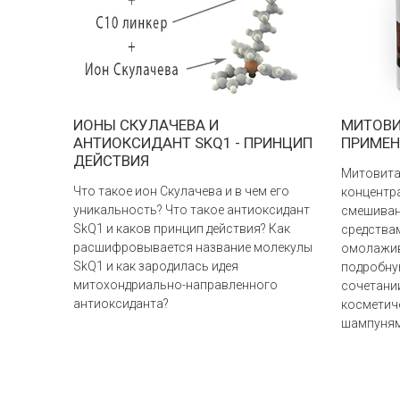
ИОНЫ СКУЛАЧЕВА И
МИТОВИ
АНТИОКСИДАНТ SKQ1 - ПРИНЦИП
ПРИМЕН
ДЕЙСТВИЯ
Митовитан
Что такое ион Скулачева и в чем его
концентр
уникальность? Что такое антиоксидант
смешиван
SkQ1 и каков принцип действия? Как
средства
расшифровывается название молекулы
омолажив
SkQ1 и как зародилась идея
подробну
митохондриально-направленного
сочетани
антиоксиданта?
косметич
шампуням