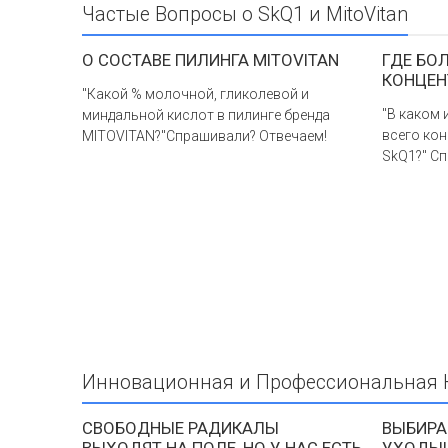
Частые Вопросы о SkQ1 и MitoVitan
О СОСТАВЕ ПИЛИНГА MITOVITAN
ГДЕ БО
КОНЦЕН
"Какой % молочной, гликолевой и
"В каком
миндальной кислот в пилинге бренда
всего ко
MITOVITAN?"Спрашивали? Отвечаем!
SkQ1?" С
Инновационная и Профессиональная К
СВОБОДНЫЕ РАДИКАЛЫ
ВЫБИРА