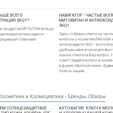
ЛЬШЕ ВСЕГО
НАВИГАТОР - ЧАСТЫЕ ВОП
ТРАЦИЯ SKQ1?
МИТОВИТАН И АНТИОКСИ
SKQ1
 из продуктов MITOVITAN больше
Здесь собраны ответы на част
нцентрация антиоксиданта
вопросы о косметике Mitovitan 
прашивали? Отвечаем!
антиоксиданте SkQ1 - воспольз
удобным навигатором для быс
поиска ответа на Ваш вопрос. 
ответ? Задайте вопрос в онлайн
в форме обратной связи - буде
помочь нашим...
осметика и Космецевтика - Бренды, Обзоры
ЕМ СОЛНЦЕЗАЩИТНЫЕ
АУТОФАГИЯ: КЛЮЧ К МО