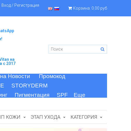
Вход / Регистрация
Корзина:
0.00 руб
hatsApp
и!
itan
на
а c 2017
 на Новости
Промокод
FE
STORYDERM
инг
Пигментация
SPF
Еще
ИП КОЖИ
ЭТАП УХОДА
КАТЕГОРИЯ