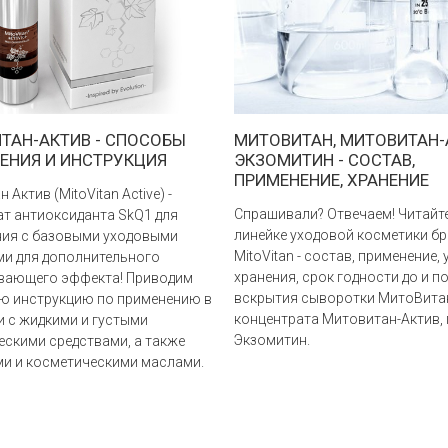
ТАН-АКТИВ - СПОСОБЫ
МИТОВИТАН, МИТОВИТАН-
ЕНИЯ И ИНСТРУКЦИЯ
ЭКЗОМИТИН - СОСТАВ,
ПРИМЕНЕНИЕ, ХРАНЕНИЕ
 Актив (MitoVitan Active) -
Спрашивали? Отвечаем! Читайт
ат антиоксиданта SkQ1 для
линейке уходовой косметики бр
ия с базовыми уходовыми
MitoVitan - состав, применение,
ми для дополнительного
хранения, срок годности до и п
ающего эффекта! Приводим
вскрытия сыворотки МитоВита
ю инструкцию по применению в
концентрата Митовитан-Актив, 
и с жидкими и густыми
Экзомитин.
ескими средствами, а также
и и косметическими маслами.