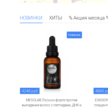
НОВИНКИ
ХИТЫ
% Акция месяца 
Новинка
4248 руб
4840 р
MESOLAB Лосьон-форте против
EVASION
выпадения волос с пептидами, ДНК и
плацент