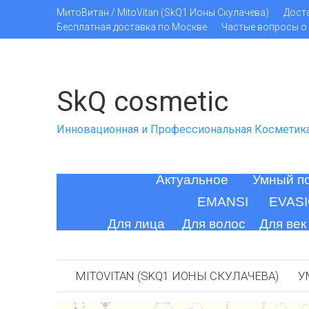
МитоВитан / MitoVitan (SkQ1 Ионы Скулачева)
Дост
Бесплатная доставка по Москве
Частые вопросы о 
SkQ cosmetic
Инновационная и Профессиональная Косметик
Актуальное
Умный п
EMANSI
EVAS
Для лица
Для волос
Для век
MITOVITAN (SKQ1 ИОНЫ СКУЛАЧЕВА)
У