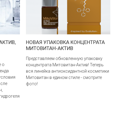
АКТИВ,
НОВАЯ УПАКОВКА КОНЦЕНТРАТА
СЫВОРО
МИТОВИТАН-АКТИВ
ОБНОВ
Представляем обновленную упаковку
Внимание
е о
концентрата Митовитан-Актив! Теперь
сыворотк
енда
вся линейка антиоксидантной косметики
едином с
 условия
Митовитан в едином стиле - смотрите
бежевого 
осле
фото!
Флакон и
н,
изменили
гидрогеля
упаковкой
оригинал