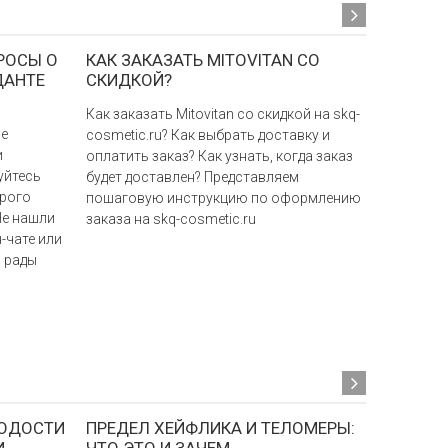
РОСЫ О
КАК ЗАКАЗАТЬ MITOVITAN СО
КАК Д
ДАНТЕ
СКИДКОЙ?
КОНЦЕН
Как заказать Mitovitan со скидкой на skq-
"Можно 
ые
cosmetic.ru? Как выбрать доставку и
концентр
и
оплатить заказ? Как узнать, когда заказ
Актив+ не
уйтесь
будет доставлен? Представляем
постоянн
трого
пошаговую инструкцию по оформлению
Не нашли
заказа на skq-cosmetic.ru
-чате или
м рады
ЛОДОСТИ
ПРЕДЕЛ ХЕЙФЛИКА И ТЕЛОМЕРЫ:
КАК УЛ