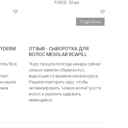
FORCE, 30 мл
Подробнее
RYDERM
ОТЗЫВ - СЫВОРОТКА ДЛЯ
ВОЛОС MESOLAB BCAPILL
ель! Все,
"Курс прошла полгода назад и сейчас
сильно заметен объем волос,
тинг,
выросший со времени начала курса.
не нашла
Решила повторить курс, чтобы
овка
активизировать "новую волну" роста
.
волос и укрепить-удержать
имеющийся...