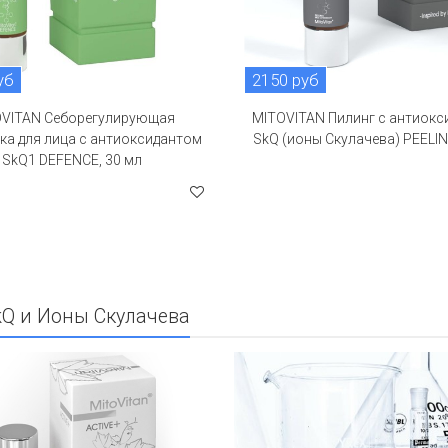
уб
2150 руб
VITAN Себорегулирующая
MITOVITAN Пилинг с антиок
ка для лица с антиоксидантом
SkQ (ионы Скулачева) PEELIN
SkQ1 DEFENCE, 30 мл
SkQ и Ионы Скулачева