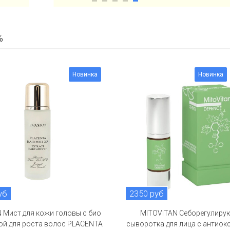
%
Новинка
Новинка
уб
2350 руб
 Мист для кожи головы с био
MITOVITAN Себорегулир
ой для роста волос PLACENTA
сыворотка для лица с антиок