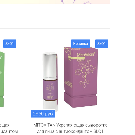
SkQ1
Новинка
SkQ1
2350 руб
ующая
MITOVITAN Укрепляющая сыворотка
сидантом
для лица с антиоксидантом SkQ1