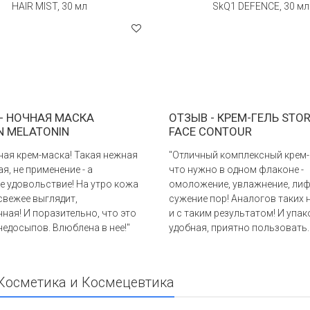
HAIR MIST, 30 мл
SkQ1 DEFENCE, 30 мл
- НОЧНАЯ МАСКА
ОТЗЫВ - КРЕМ-ГЕЛЬ STO
N MELATONIN
FACE CONTOUR
ая крем-маска! Такая нежная
"Отличный комплексный крем-г
я, не применение - а
что нужно в одном флаконе -
 удовольствие! На утро кожа
омоложение, увлажнение, лиф
свежее выглядит,
сужение пор! Аналогов таких 
ная! И поразительно, что это
и с таким результатом! И упак
недосыпов. Влюблена в нее!"
удобная, приятно пользовать..
Косметика и Космецевтика