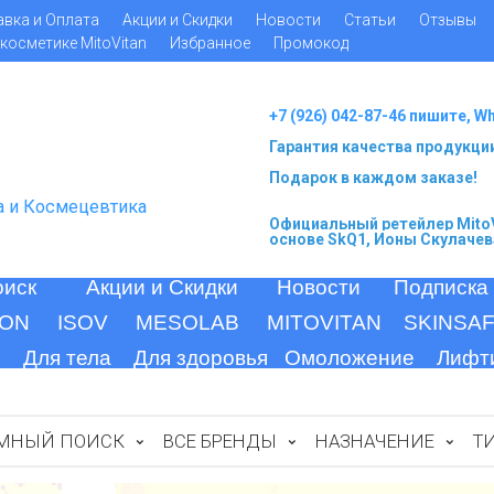
авка и Оплата
Акции и Скидки
Новости
Статьи
Отзывы
косметике MitoVitan
Избранное
Промокод
+7 (926) 042-87-46 пишите, W
Гарантия качества продукци
Подарок в каждом заказе!
а и Космецевтика
Официальный ретейлер MitoV
основе SkQ1, Ионы Скулачев
оиск
Акции и Скидки
Новости
Подписка
ION
ISOV
MESOLAB
MITOVITAN
SKINSA
Для тела
Для здоровья
Омоложение
Лифт
МНЫЙ ПОИСК
ВСЕ БРЕНДЫ
НАЗНАЧЕНИЕ
Т