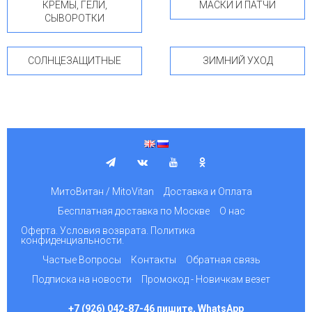
КРЕМЫ, ГЕЛИ,
МАСКИ И ПАТЧИ
СЫВОРОТКИ
СОЛНЦЕЗАЩИТНЫЕ
ЗИМНИЙ УХОД
МитоВитан / MitoVitan
Доставка и Оплата
Бесплатная доставка по Москве
О нас
Оферта. Условия возврата. Политика
конфиденциальности.
Частые Вопросы
Контакты
Обратная связь
Подписка на новости
Промокод - Новичкам везет
+7 (926) 042-87-46 пишите, WhatsApp