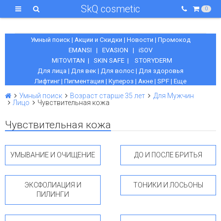
SkQ cosmetic
0
Умный поиск
|
Акции и Скидки
|
Новости
|
Промокод
EMANSI
|
EVASION
|
iSOV
MITOVITAN
|
SKIN SAFE
|
STORYDERM
Для лица
|
Для век
|
Для волос
|
Для здоровья
Лифтинг
|
Пигментация
|
Купероз
|
Акне
|
SPF
|
Еще
Умный поиск
Возраст старше 35 лет
Для Мужчин
Лицо
Чувствительная кожа
Чувствительная кожа
УМЫВАНИЕ И ОЧИЩЕНИЕ
ДО И ПОСЛЕ БРИТЬЯ
ЭКСФОЛИАЦИЯ И
ТОНИКИ И ЛОСЬОНЫ
ПИЛИНГИ