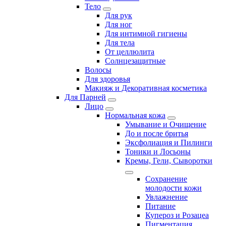
Тело
Для рук
Для ног
Для интимной гигиены
Для тела
От целлюлита
Солнцезащитные
Волосы
Для здоровья
Макияж и Декоративная косметика
Для Парней
Лицо
Нормальная кожа
Умывание и Очищение
До и после бритья
Эксфолиация и Пилинги
Тоники и Лосьоны
Кремы, Гели, Сыворотки
Сохранение
молодости кожи
Увлажнение
Питание
Купероз и Розацеа
Пигментация