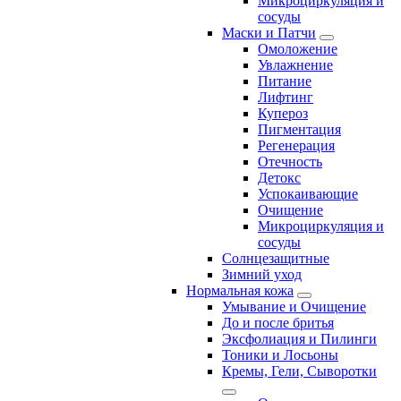
Микроциркуляция и
сосуды
Маски и Патчи
Омоложение
Увлажнение
Питание
Лифтинг
Купероз
Пигментация
Регенерация
Отечность
Детокс
Успокаивающие
Очищение
Микроциркуляция и
сосуды
Солнцезащитные
Зимний уход
Нормальная кожа
Умывание и Очищение
До и после бритья
Эксфолиация и Пилинги
Тоники и Лосьоны
Кремы, Гели, Сыворотки