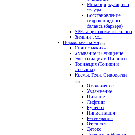
Микроциркуляция и
сосуды
Восстановление
гидролипидного
баланса (барьера)
SPF-защита кожи от солнца
Зимний уход
Нормальная кожа
Снятие макияжа
Умывание и Очищение
Эксфолиация и Пилинги
Тонизация (Тоники и
Лосьоны)
Кремы, Гели, Сыворотки
Омоложение
Увлажнение
Питание
Лифтинг
Купероз
Пигментация
Регенерация
Отечность
Детокс
Дневные и Ночные