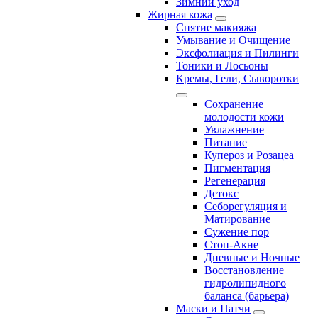
Зимний уход
Жирная кожа
Снятие макияжа
Умывание и Очищение
Эксфолиация и Пилинги
Тоники и Лосьоны
Кремы, Гели, Сыворотки
Сохранение
молодости кожи
Увлажнение
Питание
Купероз и Розацеа
Пигментация
Регенерация
Детокс
Себорегуляция и
Матирование
Сужение пор
Стоп-Акне
Дневные и Ночные
Восстановление
гидролипидного
баланса (барьера)
Маски и Патчи