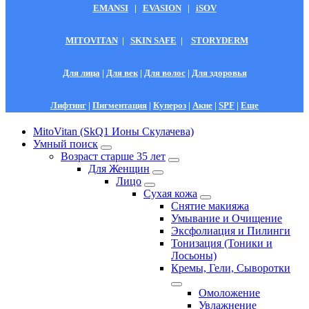
EMANSI
|
EVASION
|
iSOV
MITOVITAN
|
SKIN SAFE
|
STORYDERM
Для лица
|
Для век
|
Для волос
|
Для здоровья
Лифтинг
|
Пигментация
|
Купероз
|
Акне
|
SPF
|
Еще
MitoVitan (SkQ1 Ионы Скулачева)
Умный поиск
Возраст старше 35 лет
Для Женщин
Лицо
Сухая кожа
Снятие макияжа
Умывание и Очищение
Эксфолиация и Пилинги
Тонизация (Тоники и
Лосьоны)
Кремы, Гели, Сыворотки
Омоложение
Увлажнение