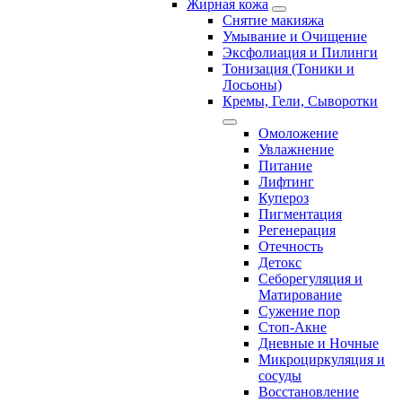
Жирная кожа
Снятие макияжа
Умывание и Очищение
Эксфолиация и Пилинги
Тонизация (Тоники и
Лосьоны)
Кремы, Гели, Сыворотки
Омоложение
Увлажнение
Питание
Лифтинг
Купероз
Пигментация
Регенерация
Отечность
Детокс
Себорегуляция и
Матирование
Сужение пор
Стоп-Акне
Дневные и Ночные
Микроциркуляция и
сосуды
Восстановление