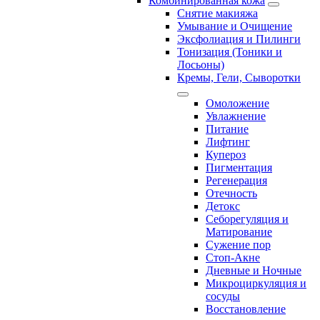
Комбинированная кожа
Снятие макияжа
Умывание и Очищение
Эксфолиация и Пилинги
Тонизация (Тоники и
Лосьоны)
Кремы, Гели, Сыворотки
Омоложение
Увлажнение
Питание
Лифтинг
Купероз
Пигментация
Регенерация
Отечность
Детокс
Себорегуляция и
Матирование
Сужение пор
Стоп-Акне
Дневные и Ночные
Микроциркуляция и
сосуды
Восстановление