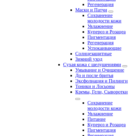
Регенерация
Маски и Патчи
Сохранение
молодости кожи
Увлажнение
Купероз и Розацеа
Пигментация
Регенерация
Успокаивающие
Солнцезащитные
Зимний уход
Сухая кожа с шелушениями
Умывание и Очищение
До и после бритья
Эксфолиация и Пилинги
Тоники и Лосьоны
Кремы, Гели, Сыворотки
Сохранение
молодости кожи
Увлажнение
Питание
Купероз и Розацеа
Пигментация
Регенерация