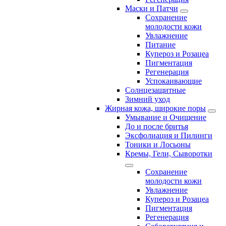
Маски и Патчи
Сохранение
молодости кожи
Увлажнение
Питание
Купероз и Розацеа
Пигментация
Регенерация
Успокаивающие
Солнцезащитные
Зимний уход
Жирная кожа, широкие поры
Умывание и Очищение
До и после бритья
Эксфолиация и Пилинги
Тоники и Лосьоны
Кремы, Гели, Сыворотки
Сохранение
молодости кожи
Увлажнение
Купероз и Розацеа
Пигментация
Регенерация