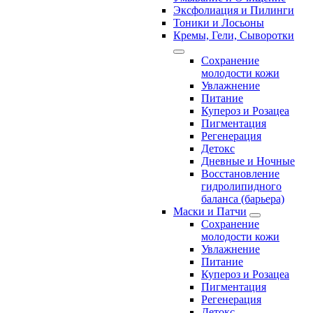
Эксфолиация и Пилинги
Тоники и Лосьоны
Кремы, Гели, Сыворотки
Сохранение
молодости кожи
Увлажнение
Питание
Купероз и Розацеа
Пигментация
Регенерация
Детокс
Дневные и Ночные
Восстановление
гидролипидного
баланса (барьера)
Маски и Патчи
Сохранение
молодости кожи
Увлажнение
Питание
Купероз и Розацеа
Пигментация
Регенерация
Детокс