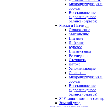
Микроциркуляция и
сосуды
Восстановление
гидролипидного
баланса (барьера)
Маски и Патчи
Омоложение
Увлажнение
Питание
Лифтинг
Купероз
Пигментация
Регенерация
Отечность
Детокс
Успокаивающие
Очищение
Микроциркуляция и
сосуды
Восстановление
гидролипидного
баланса (барьера)
SPF-защита кожи от солнца
Зимний уход