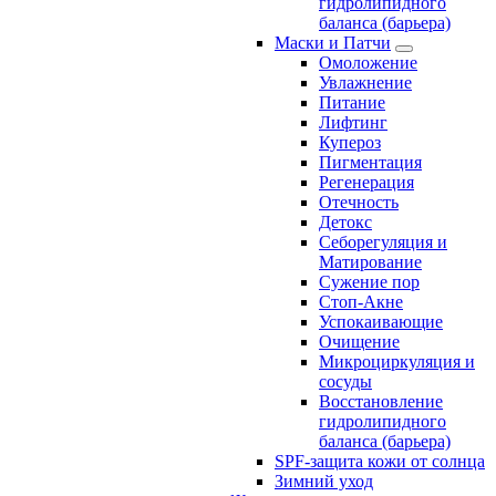
гидролипидного
баланса (барьера)
Маски и Патчи
Омоложение
Увлажнение
Питание
Лифтинг
Купероз
Пигментация
Регенерация
Отечность
Детокс
Себорегуляция и
Матирование
Сужение пор
Стоп-Акне
Успокаивающие
Очищение
Микроциркуляция и
сосуды
Восстановление
гидролипидного
баланса (барьера)
SPF-защита кожи от солнца
Зимний уход