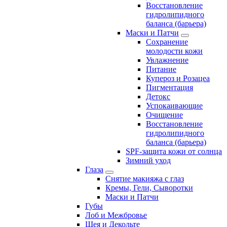
Восстановление
гидролипидного
баланса (барьера)
Маски и Патчи
Сохранение
молодости кожи
Увлажнение
Питание
Купероз и Розацеа
Пигментация
Детокс
Успокаивающие
Очищение
Восстановление
гидролипидного
баланса (барьера)
SPF-защита кожи от солнца
Зимний уход
Глаза
Снятие макияжа с глаз
Кремы, Гели, Сыворотки
Маски и Патчи
Губы
Лоб и Межбровье
Шея и Декольте