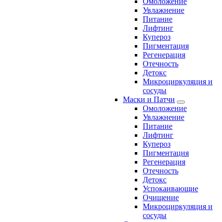
Омоложение
Увлажнение
Питание
Лифтинг
Купероз
Пигментация
Регенерация
Отечность
Детокс
Микроциркуляция и
сосуды
Маски и Патчи
Омоложение
Увлажнение
Питание
Лифтинг
Купероз
Пигментация
Регенерация
Отечность
Детокс
Успокаивающие
Очищение
Микроциркуляция и
сосуды