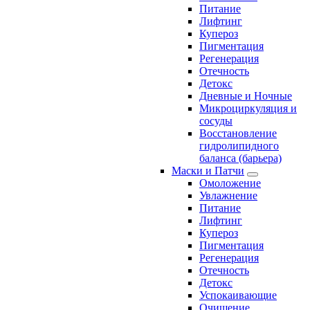
Питание
Лифтинг
Купероз
Пигментация
Регенерация
Отечность
Детокс
Дневные и Ночные
Микроциркуляция и
сосуды
Восстановление
гидролипидного
баланса (барьера)
Маски и Патчи
Омоложение
Увлажнение
Питание
Лифтинг
Купероз
Пигментация
Регенерация
Отечность
Детокс
Успокаивающие
Очищение