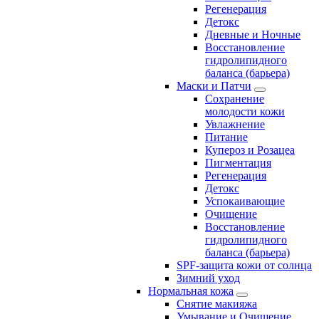
Регенерация
Детокс
Дневные и Ночные
Восстановление
гидролипидного
баланса (барьера)
Маски и Патчи
Сохранение
молодости кожи
Увлажнение
Питание
Купероз и Розацеа
Пигментация
Регенерация
Детокс
Успокаивающие
Очищение
Восстановление
гидролипидного
баланса (барьера)
SPF-защита кожи от солнца
Зимний уход
Нормальная кожа
Снятие макияжа
Умывание и Очищение