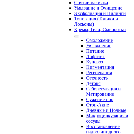
Снятие макияжа
Умывание и Очищение
Эксфолиация и Пилинги
Тонизация (Тоники и
Лосьоны)
Кремы, Гели, Сыворотки
Омоложение
Увлажнение
Питание
Лифтинг
Купероз
Пигментация
Регенерация
Отечность
Детокс
Себорегуляция и
Матирование
Сужение пор
Стоп-Акне
Дневные и Ночные
Микроциркуляция и
сосуды
Восстановление
гидролипидного