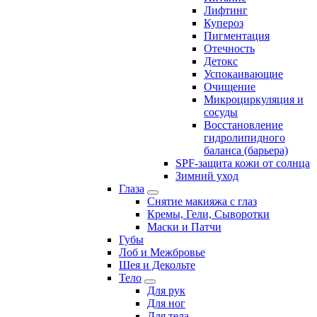
Лифтинг
Купероз
Пигментация
Отечность
Детокс
Успокаивающие
Очищение
Микроциркуляция и
сосуды
Восстановление
гидролипидного
баланса (барьера)
SPF-защита кожи от солнца
Зимний уход
Глаза
Снятие макияжа с глаз
Кремы, Гели, Сыворотки
Маски и Патчи
Губы
Лоб и Межбровье
Шея и Декольте
Тело
Для рук
Для ног
Для тела