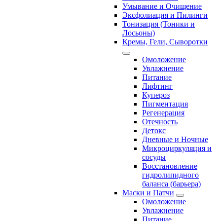
Умывание и Очищение
Эксфолиация и Пилинги
Тонизация (Тоники и
Лосьоны)
Кремы, Гели, Сыворотки
Омоложение
Увлажнение
Питание
Лифтинг
Купероз
Пигментация
Регенерация
Отечность
Детокс
Дневные и Ночные
Микроциркуляция и
сосуды
Восстановление
гидролипидного
баланса (барьера)
Маски и Патчи
Омоложение
Увлажнение
Питание