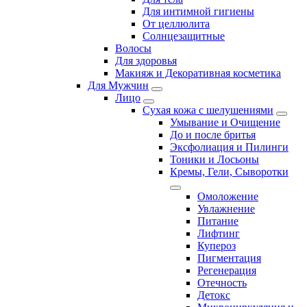
Для интимной гигиены
От целлюлита
Солнцезащитные
Волосы
Для здоровья
Макияж и Декоративная косметика
Для Мужчин
Лицо
Сухая кожа с шелушениями
Умывание и Очищение
До и после бритья
Эксфолиация и Пилинги
Тоники и Лосьоны
Кремы, Гели, Сыворотки
Омоложение
Увлажнение
Питание
Лифтинг
Купероз
Пигментация
Регенерация
Отечность
Детокс