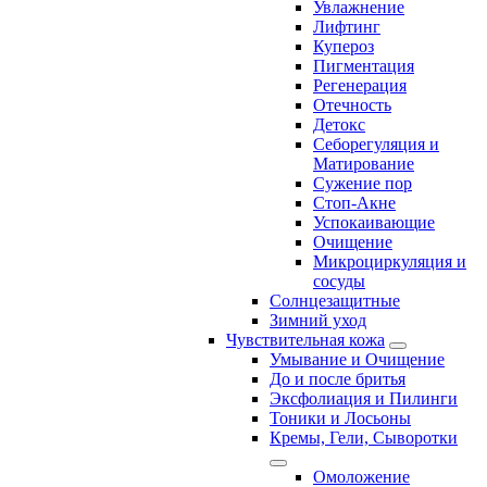
Увлажнение
Лифтинг
Купероз
Пигментация
Регенерация
Отечность
Детокс
Себорегуляция и
Матирование
Сужение пор
Стоп-Акне
Успокаивающие
Очищение
Микроциркуляция и
сосуды
Солнцезащитные
Зимний уход
Чувствительная кожа
Умывание и Очищение
До и после бритья
Эксфолиация и Пилинги
Тоники и Лосьоны
Кремы, Гели, Сыворотки
Омоложение