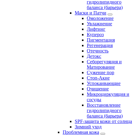
гидролипидного
баланса (барьера)
Маски и Патчи
Омоложение
Увлажнение
Лифтинг
Купероз
Пигментация
Регенерация
Отечность
Детокс
Себорегуляция и
Матирование
Сужение пор
Стоп-Акне
Успокаивающие
Очищение
Микроциркуляция и
сосуды
Восстановление
гидролипидного
баланса (барьера)
SPF-защита кожи от солнца
Зимний уход
Проблемная кожа