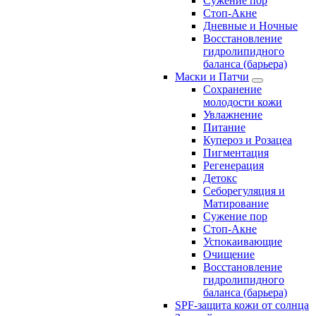
Сужение пор
Стоп-Акне
Дневные и Ночные
Восстановление
гидролипидного
баланса (барьера)
Маски и Патчи
Сохранение
молодости кожи
Увлажнение
Питание
Купероз и Розацеа
Пигментация
Регенерация
Детокс
Себорегуляция и
Матирование
Сужение пор
Стоп-Акне
Успокаивающие
Очищение
Восстановление
гидролипидного
баланса (барьера)
SPF-защита кожи от солнца