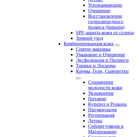
Успокаивающие
Очищение
Восстановление
гидролипидного
баланса (барьера)
SPF-защита кожи от солнца
Зимний уход
Комбинированная кожа
Снятие макияжа
Умывание и Очищение
Эксфолиация и Пилинги
Тоники и Лосьоны
Кремы, Гели, Сыворотки
Сохранение
молодости кожи
Увлажнение
Питание
Купероз и Розацеа
Пигментация
Регенерация
Детокс
Себорегуляция и
Матирование