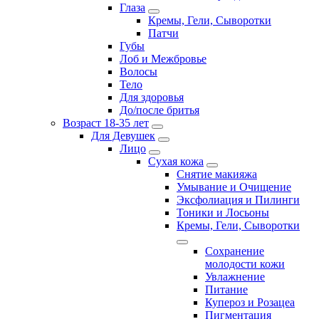
Глаза
Кремы, Гели, Сыворотки
Патчи
Губы
Лоб и Межбровье
Волосы
Тело
Для здоровья
До/после бритья
Возраст 18-35 лет
Для Девушек
Лицо
Сухая кожа
Снятие макияжа
Умывание и Очищение
Эксфолиация и Пилинги
Тоники и Лосьоны
Кремы, Гели, Сыворотки
Сохранение
молодости кожи
Увлажнение
Питание
Купероз и Розацеа
Пигментация