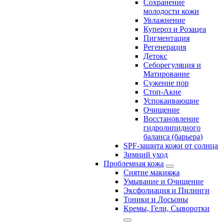
Сохранение
молодости кожи
Увлажнение
Купероз и Розацеа
Пигментация
Регенерация
Детокс
Себорегуляция и
Матирование
Сужение пор
Стоп-Акне
Успокаивающие
Очищение
Восстановление
гидролипидного
баланса (барьера)
SPF-защита кожи от солнца
Зимний уход
Проблемная кожа
Снятие макияжа
Умывание и Очищение
Эксфолиация и Пилинги
Тоники и Лосьоны
Кремы, Гели, Сыворотки