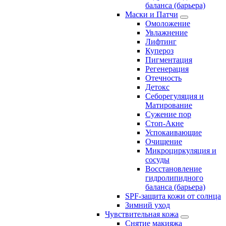
баланса (барьера)
Маски и Патчи
Омоложение
Увлажнение
Лифтинг
Купероз
Пигментация
Регенерация
Отечность
Детокс
Себорегуляция и
Матирование
Сужение пор
Стоп-Акне
Успокаивающие
Очищение
Микроциркуляция и
сосуды
Восстановление
гидролипидного
баланса (барьера)
SPF-защита кожи от солнца
Зимний уход
Чувствительная кожа
Снятие макияжа