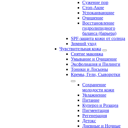
Сужение пор
Стоп-Акне
Успокаивающие
Очищение
Восстановление
гидролипидного
баланса (барьера)
SPF-защита кожи от солнца
Зимний уход
Чувствительная кожа
Снятие макияжа
Умывание и Очищение
Эксфолиация и Пилинги
Тоники и Лосьоны
Кремы, Гели, Сыворотки
Сохранение
молодости кожи
Увлажнение
Питание
Купероз и Розацеа
Пигментация
Регенерация
Детокс
Дневные и Ночные