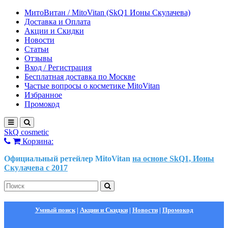
МитоВитан / MitoVitan (SkQ1 Ионы Скулачева)
Доставка и Оплата
Акции и Скидки
Новости
Статьи
Отзывы
Вход / Регистрация
Бесплатная доставка по Москве
Частые вопросы о косметике MitoVitan
Избранное
Промокод
SkQ cosmetic
Корзина:
Официальный ретейлер MitoVitan
на основе SkQ1, Ионы
Скулачева c 2017
Умный поиск
|
Акции и Скидки
|
Новости
|
Промокод