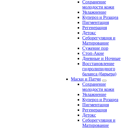
Сохранение
молодости кожи
Увлажнение
Купероз и Розацеа
Пигментация
Регенерация
Детокс
Себорегуляция и
Матирование
Сужение пор
Стоп-Акне
Дневные и Ночные
Восстановление
гидролипидного
баланса (барьера)
Маски и Патчи
Сохранение
молодости кожи
Увлажнение
Купероз и Розацеа
Пигментация
Регенерация
Детокс
Себорегуляция и
Матирование