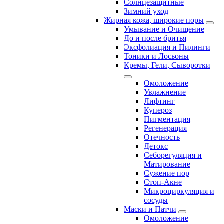
Солнцезащитные
Зимний уход
Жирная кожа, широкие поры
Умывание и Очищение
До и после бритья
Эксфолиация и Пилинги
Тоники и Лосьоны
Кремы, Гели, Сыворотки
Омоложение
Увлажнение
Лифтинг
Купероз
Пигментация
Регенерация
Отечность
Детокс
Себорегуляция и
Матирование
Сужение пор
Стоп-Акне
Микроциркуляция и
сосуды
Маски и Патчи
Омоложение