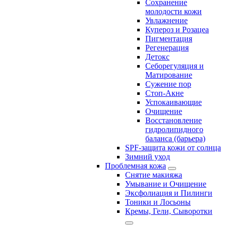
Сохранение
молодости кожи
Увлажнение
Купероз и Розацеа
Пигментация
Регенерация
Детокс
Себорегуляция и
Матирование
Сужение пор
Стоп-Акне
Успокаивающие
Очищение
Восстановление
гидролипидного
баланса (барьера)
SPF-защита кожи от солнца
Зимний уход
Проблемная кожа
Снятие макияжа
Умывание и Очищение
Эксфолиация и Пилинги
Тоники и Лосьоны
Кремы, Гели, Сыворотки