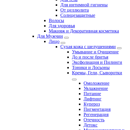
Для интимной гигиены
От целлюлита
Солнцезащитные
Волосы
Для здоровья
Макияж и Декоративная косметика
Для Мужчин
Лицо
Сухая кожа с шелушениями
Умывание и Очищение
До и после бритья
Эксфолиация и Пилинги
Тоники и Лосьоны
Кремы, Гели, Сыворотки
Омоложение
Увлажнение
Питание
Лифтинг
Купероз
Пигментация
Регенерация
Отечность
Детокс