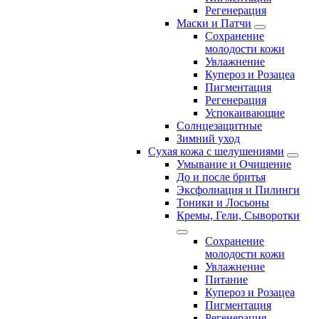
Регенерация
Маски и Патчи
Сохранение
молодости кожи
Увлажнение
Купероз и Розацеа
Пигментация
Регенерация
Успокаивающие
Солнцезащитные
Зимний уход
Сухая кожа с шелушениями
Умывание и Очищение
До и после бритья
Эксфолиация и Пилинги
Тоники и Лосьоны
Кремы, Гели, Сыворотки
Сохранение
молодости кожи
Увлажнение
Питание
Купероз и Розацеа
Пигментация
Регенерация