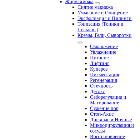
Жирная кожа
Снятие макияжа
Умывание и Очищение
Эксфолиация и Пилинги
Тонизация (Тоники и
Лосьоны)
Кремы, Гели, Сыворотки
Омоложение
Увлажнение
Питание
Лифтинг
Купероз
Пигментация
Регенерация
Отечность
Детокс
Себорегуляция и
Матирование
Сужение пор
Стоп-Акне
Дневные и Ночные
Микроциркуляция и
сосуды
Восстановление