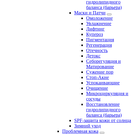
гидролипидного
баланса (барьера)
Маски и Патчи
Омоложение
Увлажнение
Лифтинг
Купероз
Пигментация
Регенерация
Отечность
Детокс
Себорегуляция и
Матирование
Сужение пор
Стоп-Акне
Успокаивающие
Очищение
Микроциркуляция и
сосуды
Восстановление
гидролипидного
баланса (барьера)
SPF-защита кожи от солнца
Зимний уход
Проблемная кожа