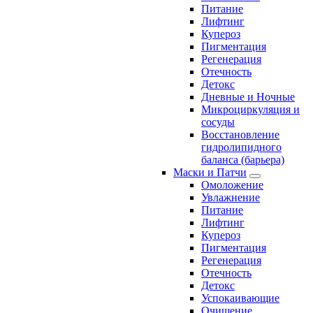
Питание
Лифтинг
Купероз
Пигментация
Регенерация
Отечность
Детокс
Дневные и Ночные
Микроциркуляция и
сосуды
Восстановление
гидролипидного
баланса (барьера)
Маски и Патчи
Омоложение
Увлажнение
Питание
Лифтинг
Купероз
Пигментация
Регенерация
Отечность
Детокс
Успокаивающие
Очищение