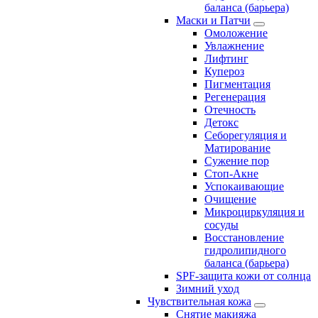
баланса (барьера)
Маски и Патчи
Омоложение
Увлажнение
Лифтинг
Купероз
Пигментация
Регенерация
Отечность
Детокс
Себорегуляция и
Матирование
Сужение пор
Стоп-Акне
Успокаивающие
Очищение
Микроциркуляция и
сосуды
Восстановление
гидролипидного
баланса (барьера)
SPF-защита кожи от солнца
Зимний уход
Чувствительная кожа
Снятие макияжа