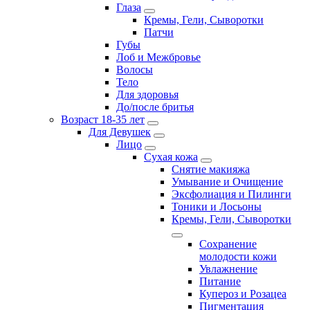
Глаза
Кремы, Гели, Сыворотки
Патчи
Губы
Лоб и Межбровье
Волосы
Тело
Для здоровья
До/после бритья
Возраст 18-35 лет
Для Девушек
Лицо
Сухая кожа
Снятие макияжа
Умывание и Очищение
Эксфолиация и Пилинги
Тоники и Лосьоны
Кремы, Гели, Сыворотки
Сохранение
молодости кожи
Увлажнение
Питание
Купероз и Розацеа
Пигментация