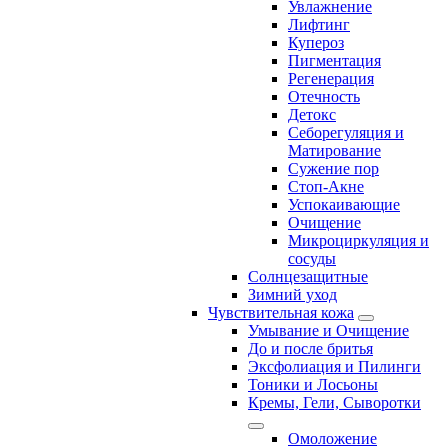
Увлажнение
Лифтинг
Купероз
Пигментация
Регенерация
Отечность
Детокс
Себорегуляция и
Матирование
Сужение пор
Стоп-Акне
Успокаивающие
Очищение
Микроциркуляция и
сосуды
Солнцезащитные
Зимний уход
Чувствительная кожа
Умывание и Очищение
До и после бритья
Эксфолиация и Пилинги
Тоники и Лосьоны
Кремы, Гели, Сыворотки
Омоложение