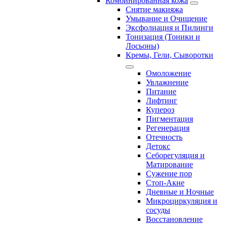
Комбинированная кожа
Снятие макияжа
Умывание и Очищение
Эксфолиация и Пилинги
Тонизация (Тоники и
Лосьоны)
Кремы, Гели, Сыворотки
Омоложение
Увлажнение
Питание
Лифтинг
Купероз
Пигментация
Регенерация
Отечность
Детокс
Себорегуляция и
Матирование
Сужение пор
Стоп-Акне
Дневные и Ночные
Микроциркуляция и
сосуды
Восстановление