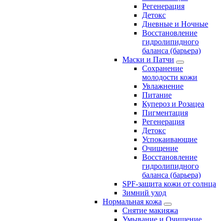
Регенерация
Детокс
Дневные и Ночные
Восстановление
гидролипидного
баланса (барьера)
Маски и Патчи
Сохранение
молодости кожи
Увлажнение
Питание
Купероз и Розацеа
Пигментация
Регенерация
Детокс
Успокаивающие
Очищение
Восстановление
гидролипидного
баланса (барьера)
SPF-защита кожи от солнца
Зимний уход
Нормальная кожа
Снятие макияжа
Умывание и Очищение