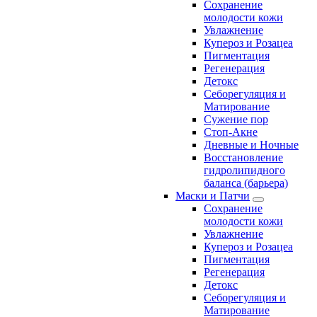
Сохранение
молодости кожи
Увлажнение
Купероз и Розацеа
Пигментация
Регенерация
Детокс
Себорегуляция и
Матирование
Сужение пор
Стоп-Акне
Дневные и Ночные
Восстановление
гидролипидного
баланса (барьера)
Маски и Патчи
Сохранение
молодости кожи
Увлажнение
Купероз и Розацеа
Пигментация
Регенерация
Детокс
Себорегуляция и
Матирование