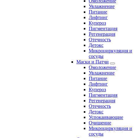
Омоложение
Увлажнение
Питание
Лифтинг
Купероз
Пигментация
Регенерация
Отечность
Детокс
Микроциркуляция и
сосуды
Маски и Патчи
Омоложение
Увлажнение
Питание
Лифтинг
Купероз
Пигментация
Регенерация
Отечность
Детокс
Успокаивающие
Очищение
Микроциркуляция и
сосуды