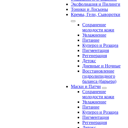
Эксфолиация и Пилинги
Тоники и Лосьоны
Кремы, Гели, Сыворотки
Сохранение
молодости кожи
Увлажнение
Питание
Купероз и Розацеа
Пигментация
Регенерация
Детокс
Дневные и Ночные
Восстановление
гидролипидного
баланса (барьера)
Маски и Патчи
Сохранение
молодости кожи
Увлажнение
Питание
Купероз и Розацеа
Пигментация
Регенерация
Детокс