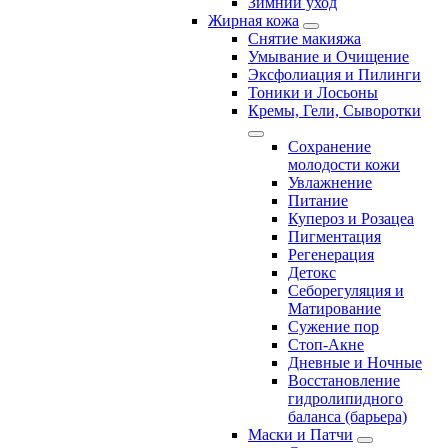
Зимний уход
Жирная кожа
Снятие макияжа
Умывание и Очищение
Эксфолиация и Пилинги
Тоники и Лосьоны
Кремы, Гели, Сыворотки
Сохранение
молодости кожи
Увлажнение
Питание
Купероз и Розацеа
Пигментация
Регенерация
Детокс
Себорегуляция и
Матирование
Сужение пор
Стоп-Акне
Дневные и Ночные
Восстановление
гидролипидного
баланса (барьера)
Маски и Патчи