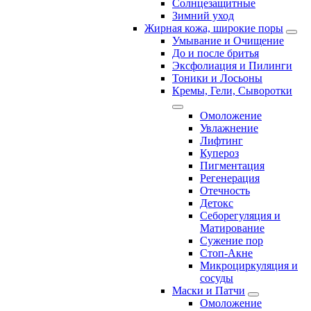
Солнцезащитные
Зимний уход
Жирная кожа, широкие поры
Умывание и Очищение
До и после бритья
Эксфолиация и Пилинги
Тоники и Лосьоны
Кремы, Гели, Сыворотки
Омоложение
Увлажнение
Лифтинг
Купероз
Пигментация
Регенерация
Отечность
Детокс
Себорегуляция и
Матирование
Сужение пор
Стоп-Акне
Микроциркуляция и
сосуды
Маски и Патчи
Омоложение