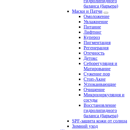
гидролипидного
баланса (барьера)
Маски и Патчи
Омоложение
Увлажнение
Питание
Лифтинг
Купероз
Пигментация
Регенерация
Отечность
Детокс
Себорегуляция и
Матирование
Сужение пор
Стоп-Акне
Успокаивающие
Очищение
Микроциркуляция и
сосуды
Восстановление
гидролипидного
баланса (барьера)
SPF-защита кожи от солнца
Зимний уход