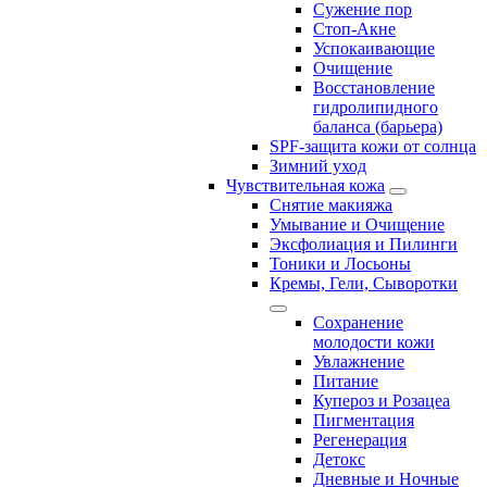
Сужение пор
Стоп-Акне
Успокаивающие
Очищение
Восстановление
гидролипидного
баланса (барьера)
SPF-защита кожи от солнца
Зимний уход
Чувствительная кожа
Снятие макияжа
Умывание и Очищение
Эксфолиация и Пилинги
Тоники и Лосьоны
Кремы, Гели, Сыворотки
Сохранение
молодости кожи
Увлажнение
Питание
Купероз и Розацеа
Пигментация
Регенерация
Детокс
Дневные и Ночные