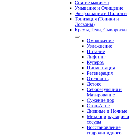
Снятие макияжа
Умывание и Очищение
Эксфолиация и Пилинги
Тонизация (Тоники и
Лосьоны)
Кремы, Гели, Сыворотки
Омоложение
Увлажнение
Питание
Лифтинг
Купероз
Пигментация
Регенерация
Отечность
Детокс
Себорегуляция и
Матирование
Сужение пор
Стоп-Акне
Дневные и Ночные
Микроциркуляция и
сосуды
Восстановление
гидролипидного