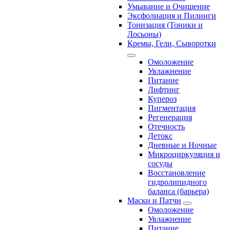
Умывание и Очищение
Эксфолиация и Пилинги
Тонизация (Тоники и
Лосьоны)
Кремы, Гели, Сыворотки
Омоложение
Увлажнение
Питание
Лифтинг
Купероз
Пигментация
Регенерация
Отечность
Детокс
Дневные и Ночные
Микроциркуляция и
сосуды
Восстановление
гидролипидного
баланса (барьера)
Маски и Патчи
Омоложение
Увлажнение
Питание