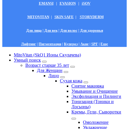
EMANSI
|
EVASION
|
iSOV
MITOVITAN
|
SKIN SAFE
|
STORYDERM
Для лица
|
Для век
|
Для волос
|
Для здоровья
Лифтинг
|
Пигментация
|
Купероз
|
Акне
|
SPF
|
Еще
MitoVitan (SkQ1 Ионы Скулачева)
Умный поиск
Возраст старше 35 лет
Для Женщин
Лицо
Сухая кожа
Снятие макияжа
Умывание и Очищение
Эксфолиация и Пилинги
Тонизация (Тоники и
Лосьоны)
Кремы, Гели, Сыворотки
Омоложение
Увлажнение