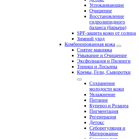
Успокаивающие
Очищение
Восстановление
гидролипидного
баланса (барьера)
SPF-защита кожи от солнца
Зимний уход
Комбинированная кожа
Снятие макияжа
Умывание и Очищение
Эксфолиация и Пилинги
Тоники и Лосьоны
Кремы, Гели, Сыворотки
Сохранение
молодости кожи
Увлажнение
Питание
Купероз и Розацеа
Пигментация
Регенерация
Детокс
Себорегуляция и
Матирование