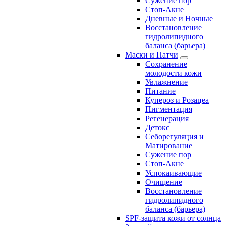
Сужение пор
Стоп-Акне
Дневные и Ночные
Восстановление
гидролипидного
баланса (барьера)
Маски и Патчи
Сохранение
молодости кожи
Увлажнение
Питание
Купероз и Розацеа
Пигментация
Регенерация
Детокс
Себорегуляция и
Матирование
Сужение пор
Стоп-Акне
Успокаивающие
Очищение
Восстановление
гидролипидного
баланса (барьера)
SPF-защита кожи от солнца