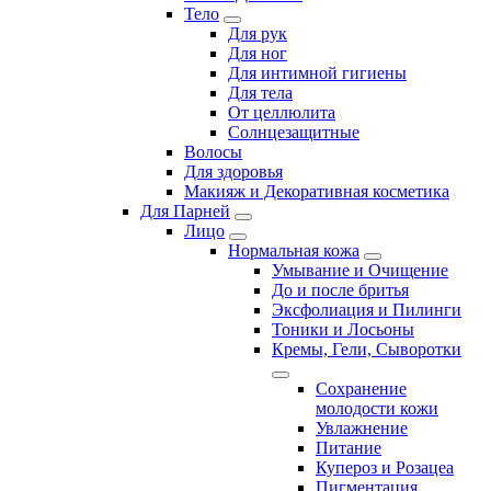
Тело
Для рук
Для ног
Для интимной гигиены
Для тела
От целлюлита
Солнцезащитные
Волосы
Для здоровья
Макияж и Декоративная косметика
Для Парней
Лицо
Нормальная кожа
Умывание и Очищение
До и после бритья
Эксфолиация и Пилинги
Тоники и Лосьоны
Кремы, Гели, Сыворотки
Сохранение
молодости кожи
Увлажнение
Питание
Купероз и Розацеа
Пигментация