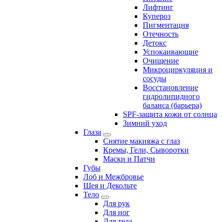
Лифтинг
Купероз
Пигментация
Отечность
Детокс
Успокаивающие
Очищение
Микроциркуляция и
сосуды
Восстановление
гидролипидного
баланса (барьера)
SPF-защита кожи от солнца
Зимний уход
Глаза
Снятие макияжа с глаз
Кремы, Гели, Сыворотки
Маски и Патчи
Губы
Лоб и Межбровье
Шея и Декольте
Тело
Для рук
Для ног
Для тела