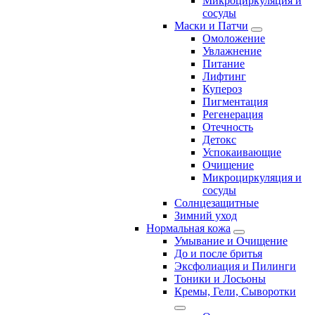
Микроциркуляция и
сосуды
Маски и Патчи
Омоложение
Увлажнение
Питание
Лифтинг
Купероз
Пигментация
Регенерация
Отечность
Детокс
Успокаивающие
Очищение
Микроциркуляция и
сосуды
Солнцезащитные
Зимний уход
Нормальная кожа
Умывание и Очищение
До и после бритья
Эксфолиация и Пилинги
Тоники и Лосьоны
Кремы, Гели, Сыворотки