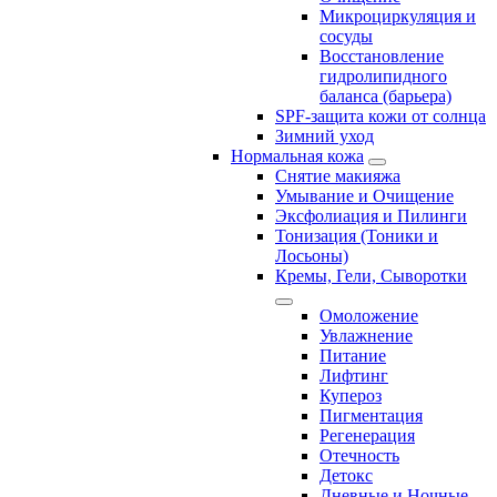
Микроциркуляция и
сосуды
Восстановление
гидролипидного
баланса (барьера)
SPF-защита кожи от солнца
Зимний уход
Нормальная кожа
Снятие макияжа
Умывание и Очищение
Эксфолиация и Пилинги
Тонизация (Тоники и
Лосьоны)
Кремы, Гели, Сыворотки
Омоложение
Увлажнение
Питание
Лифтинг
Купероз
Пигментация
Регенерация
Отечность
Детокс
Дневные и Ночные