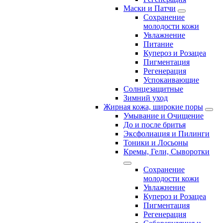
Маски и Патчи
Сохранение
молодости кожи
Увлажнение
Питание
Купероз и Розацеа
Пигментация
Регенерация
Успокаивающие
Солнцезащитные
Зимний уход
Жирная кожа, широкие поры
Умывание и Очищение
До и после бритья
Эксфолиация и Пилинги
Тоники и Лосьоны
Кремы, Гели, Сыворотки
Сохранение
молодости кожи
Увлажнение
Купероз и Розацеа
Пигментация
Регенерация