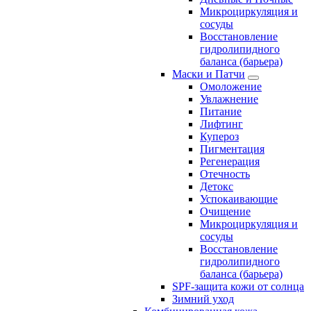
Микроциркуляция и
сосуды
Восстановление
гидролипидного
баланса (барьера)
Маски и Патчи
Омоложение
Увлажнение
Питание
Лифтинг
Купероз
Пигментация
Регенерация
Отечность
Детокс
Успокаивающие
Очищение
Микроциркуляция и
сосуды
Восстановление
гидролипидного
баланса (барьера)
SPF-защита кожи от солнца
Зимний уход