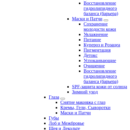
Восстановление
гидролипидного
баланса (барьера)
Маски и Патчи
Сохранение
молодости кожи
Увлажнение
Питание
Купероз и Розацеа
Пигментация
Детокс
Успокаивающие
Очищение
Восстановление
гидролипидного
баланса (барьера)
SPF-защита кожи от солнца
Зимний уход
Глаза
Снятие макияжа с глаз
Кремы, Гели, Сыворотки
Маски и Патчи
Губы
Лоб и Межбровье
Шея и Декольте