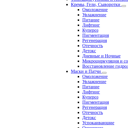
Кремы, Гели, Сыворотки
Омоложение
Увлажнение
Питание
Лифтинг
Купероз
Пигментация
Регенерация
Отечность
Детокс
Дневные и Ночные
Микроциркуляция и с
Восстановление гидрол
Маски и Патчи
Омоложение
Увлажнение
Питание
Лифтинг
Купероз
Пигментация
Регенерация
Отечность
Детокс
Успокаивающие
Очищение