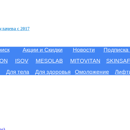
улачева c 2017
оиск
Акции и Скидки
Новости
Подписка
ION
ISOV
MESOLAB
MITOVITAN
SKINSA
Для тела
Для здоровья
Омоложение
Лифт
ны)