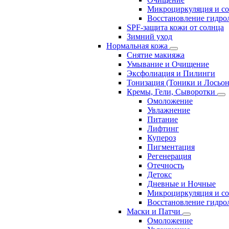
Микроциркуляция и с
Восстановление гидрол
SPF-защита кожи от солнца
Зимний уход
Нормальная кожа
Снятие макияжа
Умывание и Очищение
Эксфолиация и Пилинги
Тонизация (Тоники и Лосьо
Кремы, Гели, Сыворотки
Омоложение
Увлажнение
Питание
Лифтинг
Купероз
Пигментация
Регенерация
Отечность
Детокс
Дневные и Ночные
Микроциркуляция и с
Восстановление гидрол
Маски и Патчи
Омоложение