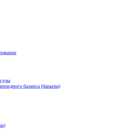
рование
осуды
ипидного баланса (барьера)
ны)