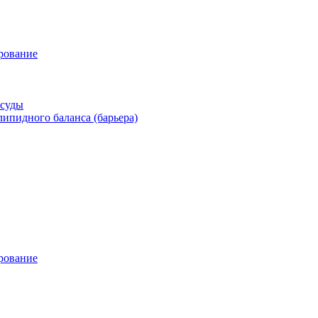
рование
осуды
ипидного баланса (барьера)
рование