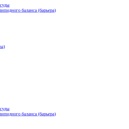
осуды
ипидного баланса (барьера)
ны)
осуды
ипидного баланса (барьера)