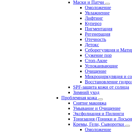
Маски и Патчи
Омоложение
Увлажнение
Лифтинг
Купероз
Пигментация
Регенерация
Отечность
Детокс
Себорегуляция и Мати
Сужение пор
Стоп-Акне
Успокаивающие
Очищение
Микроциркуляция и с
Восстановление гидрол
SPF-защита кожи от солнца
Зимний уход
Проблемная кожа
Снятие макияжа
Умывание и Очищение
Эксфолиация и Пилинги
Тонизация (Тоники и Лосьо
Кремы, Гели, Сыворотки
Омоложение