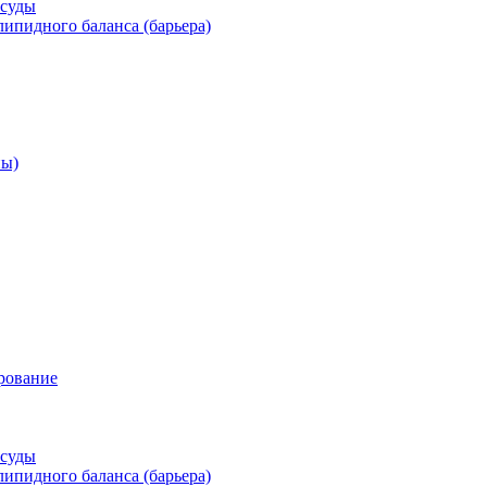
осуды
ипидного баланса (барьера)
ны)
рование
осуды
ипидного баланса (барьера)