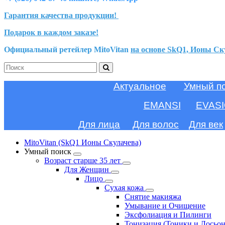
Гарантия качества продукции!
Подарок в каждом заказе!
Официальный ретейлер MitoVitan
на основе SkQ1, Ионы Ск
Актуальное
Умный п
EMANSI
EVAS
Для лица
Для волос
Для век
MitoVitan (SkQ1 Ионы Скулачева)
Умный поиск
Возраст старше 35 лет
Для Женщин
Лицо
Сухая кожа
Снятие макияжа
Умывание и Очищение
Эксфолиация и Пилинги
Тонизация (Тоники и Лосьо