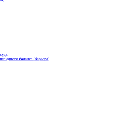
осуды
ипидного баланса (барьера)