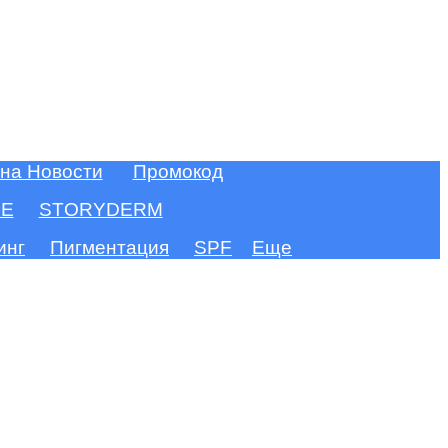
 на Новости
Промокод
FE
STORYDERM
инг
Пигментация
SPF
Еще