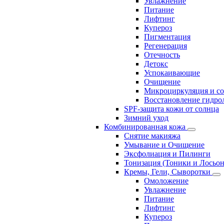
Увлажнение
Питание
Лифтинг
Купероз
Пигментация
Регенерация
Отечность
Детокс
Успокаивающие
Очищение
Микроциркуляция и с
Восстановление гидрол
SPF-защита кожи от солнца
Зимний уход
Комбинированная кожа
Снятие макияжа
Умывание и Очищение
Эксфолиация и Пилинги
Тонизация (Тоники и Лосьо
Кремы, Гели, Сыворотки
Омоложение
Увлажнение
Питание
Лифтинг
Купероз