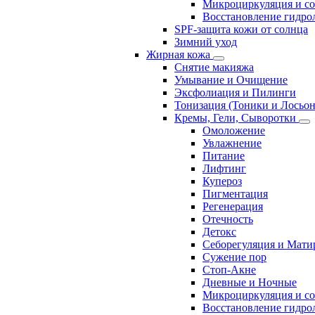
Микроциркуляция и с
Восстановление гидрол
SPF-защита кожи от солнца
Зимний уход
Жирная кожа
Снятие макияжа
Умывание и Очищение
Эксфолиация и Пилинги
Тонизация (Тоники и Лосьо
Кремы, Гели, Сыворотки
Омоложение
Увлажнение
Питание
Лифтинг
Купероз
Пигментация
Регенерация
Отечность
Детокс
Себорегуляция и Мати
Сужение пор
Стоп-Акне
Дневные и Ночные
Микроциркуляция и с
Восстановление гидрол