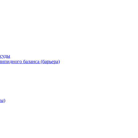
осуды
ипидного баланса (барьера)
ны)