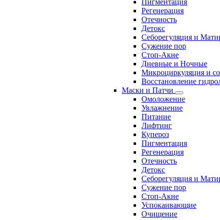
Пигментация
Регенерация
Отечность
Детокс
Себорегуляция и Мати
Сужение пор
Стоп-Акне
Дневные и Ночные
Микроциркуляция и с
Восстановление гидрол
Маски и Патчи
Омоложение
Увлажнение
Питание
Лифтинг
Купероз
Пигментация
Регенерация
Отечность
Детокс
Себорегуляция и Мати
Сужение пор
Стоп-Акне
Успокаивающие
Очищение