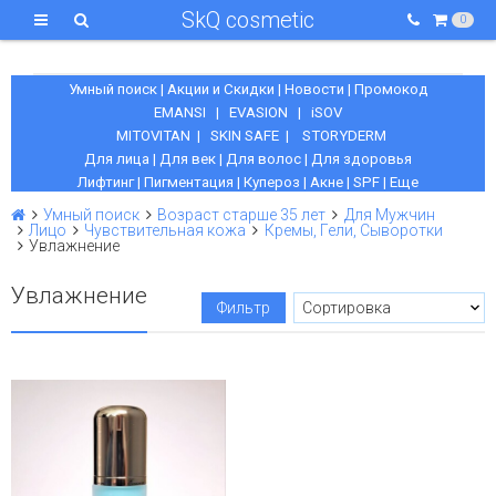
SkQ cosmetic
0
Умный поиск
|
Акции и Скидки
|
Новости
|
Промокод
EMANSI
|
EVASION
|
iSOV
MITOVITAN
|
SKIN SAFE
|
STORYDERM
Для лица
|
Для век
|
Для волос
|
Для здоровья
Лифтинг
|
Пигментация
|
Купероз
|
Акне
|
SPF
|
Еще
Умный поиск
Возраст старше 35 лет
Для Мужчин
Лицо
Чувствительная кожа
Кремы, Гели, Сыворотки
Увлажнение
Увлажнение
Фильтр