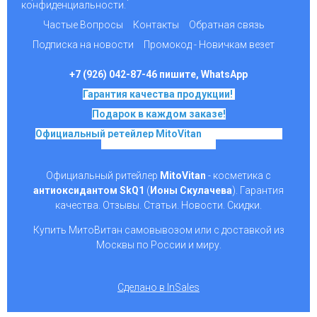
конфиденциальности.
Частые Вопросы
Контакты
Обратная связь
Подписка на новости
Промокод - Новичкам везет
+7 (926) 042-87-46 пишите, WhatsApp
Гарантия качества продукции!
Подарок в каждом заказе!
Официальный ретейлер MitoVitan
на основе SkQ1,
Ионы Скулачева c 2017
Официальный ритейлер
MitoVitan
- косметика с
антиоксидантом SkQ1
(
Ионы Скулачева
). Гарантия
качества. Отзывы. Статьи. Новости. Скидки.
Купить МитоВитан самовывозом или с доставкой из
Москвы по России и миру.
Сделано в InSales