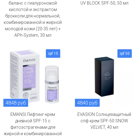
баланс с гиалуроновой
UV BLOCK SPF-50, 50 мл
кислотой и экстрактом
брокколи для нормальной,
комбинированной и жирной
молодой кожи (20-35 лет) +
APh-System, 30 мл
spf 15
spf 50
4848 руб
4840 руб
EMANSI Лифтинг-крем
EVASION Солнцезащитный
дневной SPF-15 с
спф крем SPF-50 SNOW
фитоэстрагенами для
VELVET, 40 мл
жирной и комбинированной