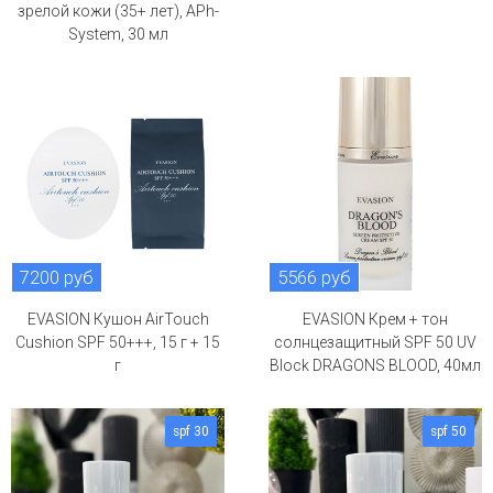
зрелой кожи (35+ лет), APh-
System, 30 мл
7200 руб
5566 руб
EVASION Кушон AirTouch
EVASION Крем + тон
Cushion SPF 50+++, 15 г + 15
солнцезащитный SPF 50 UV
г
Block DRAGONS BLOOD, 40мл
spf 30
spf 50