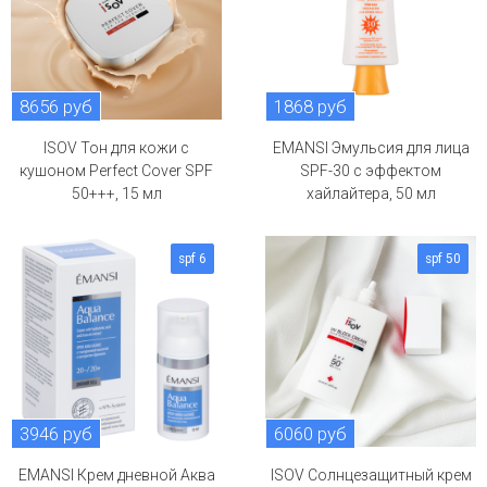
8656 руб
1868 руб
ISOV Тон для кожи с
EMANSI Эмульсия для лица
кушоном Perfect Cover SPF
SPF-30 с эффектом
50+++, 15 мл
хайлайтера, 50 мл
spf 6
spf 50
3946 руб
6060 руб
EMANSI Крем дневной Аква
ISOV Солнцезащитный крем