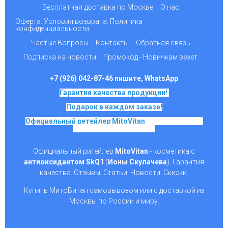
Бесплатная доставка по Москве
О нас
Оферта. Условия возврата. Политика
конфиденциальности.
Частые Вопросы
Контакты
Обратная связь
Подписка на новости
Промокод - Новичкам везет
+7 (926) 042-87-46 пишите, WhatsApp
Гарантия качества продукции!
Подарок в каждом заказе!
Официальный ретейлер MitoVitan
на основе SkQ1,
Ионы Скулачева c 2017
Официальный ритейлер
MitoVitan
- косметика с
антиоксидантом SkQ1
(
Ионы Скулачева
). Гарантия
качества. Отзывы. Статьи. Новости. Скидки.
Купить МитоВитан самовывозом или с доставкой из
Москвы по России и миру.