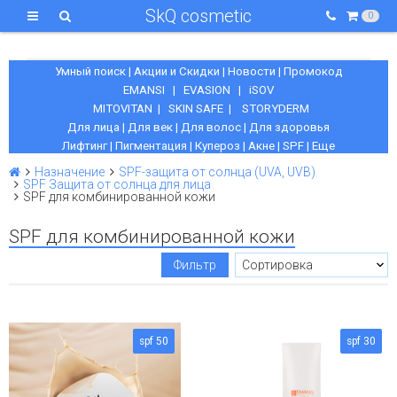
SkQ cosmetic
0
Умный поиск
|
Акции и Скидки
|
Новости
|
Промокод
EMANSI
|
EVASION
|
iSOV
MITOVITAN
|
SKIN SAFE
|
STORYDERM
Для лица
|
Для век
|
Для волос
|
Для здоровья
Лифтинг
|
Пигментация
|
Купероз
|
Акне
|
SPF
|
Еще
Назначение
SPF-защита от солнца (UVA, UVB)
SPF Защита от солнца для лица
SPF для комбинированной кожи
SPF для комбинированной кожи
Фильтр
spf 50
spf 30