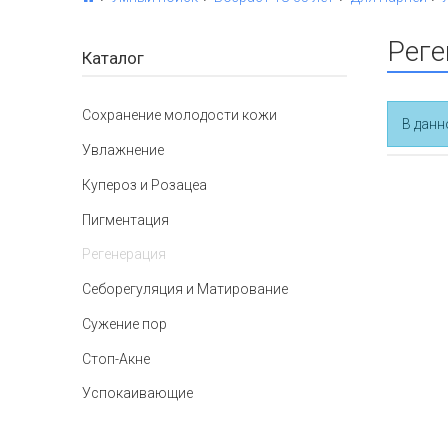
Реге
Каталог
Сохранение молодости кожи
В данн
Увлажнение
Купероз и Розацеа
Пигментация
Регенерация
Себорегуляция и Матирование
Сужение пор
Стоп-Акне
Успокаивающие