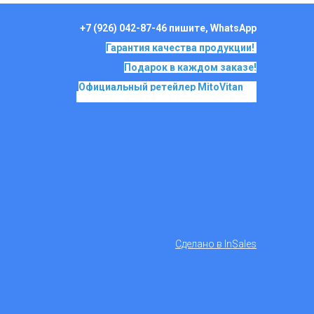
+7 (926) 042-87-46 пишите, WhatsApp
Гарантия качества продукции!
Подарок в каждом заказе!
Официальный ретейлер MitoVitan
на
основе SkQ1, Ионы Скулачева c 2017
Сделано в InSales