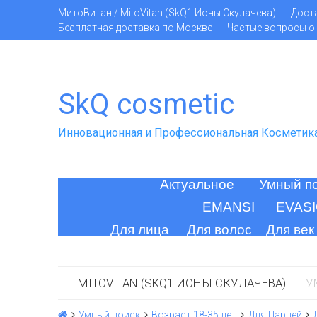
МитоВитан / MitoVitan (SkQ1 Ионы Скулачева)
Дост
Бесплатная доставка по Москве
Частые вопросы о 
SkQ cosmetic
Инновационная и Профессиональная Косметик
Актуальное
Умный п
EMANSI
EVAS
Для лица
Для волос
Для век
MITOVITAN (SKQ1 ИОНЫ СКУЛАЧЕВА)
У
Умный поиск
Возраст 18-35 лет
Для Парней