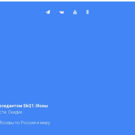
ксидантом SkQ1
(
Ионы
сти. Скидки.
осквы по России и миру.