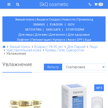
SkQ cosmetic
0
Умный поиск
|
Акции и Скидки
|
Новости
|
Промокод
EMANSI
|
EVASION
|
iSOV
MITOVITAN
|
SKIN SAFE
|
STORYDERM
Для лица
|
Для век
|
Для волос
|
Для здоровья
Лифтинг
|
Пигментация
|
Купероз
|
Акне
|
SPF
|
Еще
Умный поиск
Возраст 18-35 лет
Для Парней
Лицо
Чувствительная кожа
Кремы, Гели, Сыворотки
Увлажнение
Увлажнение
Фильтр
spf 6