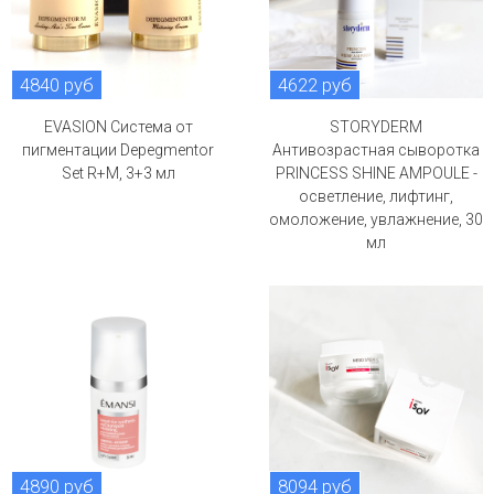
4840 руб
4622 руб
EVASION Система от
STORYDERM
пигментации Depegmentor
Антивозрастная сыворотка
Set R+M, 3+3 мл
PRINCESS SHINE AMPOULE -
осветление, лифтинг,
омоложение, увлажнение, 30
мл
4890 руб
8094 руб