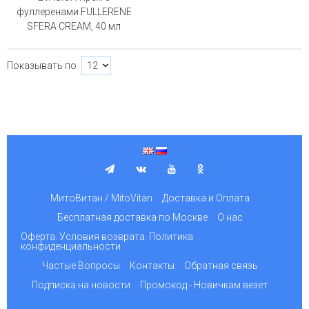
фуллеренами FULLERENE
SFERA CREAM, 40 мл
Показывать по
МитоВитан / MitoVitan
Доставка и Оплата
Бесплатная доставка по Москве
О нас
Оферта. Условия возврата. Политика
конфиденциальности.
Частые Вопросы
Контакты
Обратная связь
Подписка на новости
Промокод - Новичкам везет