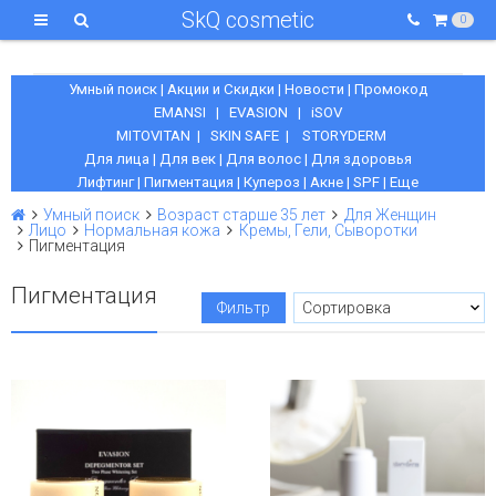
SkQ cosmetic
0
Умный поиск
|
Акции и Скидки
|
Новости
|
Промокод
EMANSI
|
EVASION
|
iSOV
MITOVITAN
|
SKIN SAFE
|
STORYDERM
Для лица
|
Для век
|
Для волос
|
Для здоровья
Лифтинг
|
Пигментация
|
Купероз
|
Акне
|
SPF
|
Еще
Умный поиск
Возраст старше 35 лет
Для Женщин
Лицо
Нормальная кожа
Кремы, Гели, Сыворотки
Пигментация
Пигментация
Фильтр