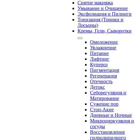
Снятие макияжа
Умывание и Очищение
Эксфолиация и Пилинги
Тонизация (Тоники и
Лосьоны)
Кремы, Гели, Сыворотки
Омоложение
Увлажнение
Питание
Лифтинг
Купероз
Пигментация
Регенерация
Отечность
Детокс
Себорегуляция и
Матирование
Сужение пор
Стоп-Акне
Дневные и Ночные
Микроциркуляция и
сосуды
Восстановление
гидролипидного