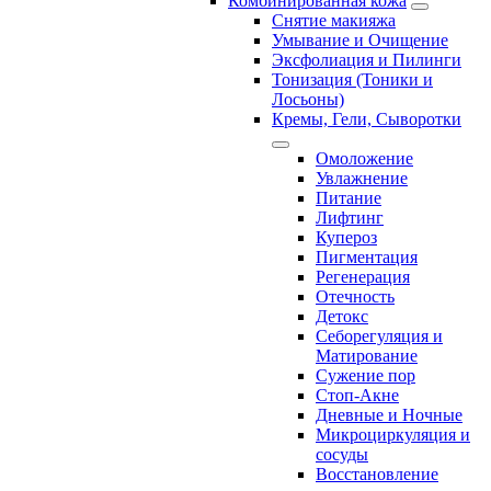
Комбинированная кожа
Снятие макияжа
Умывание и Очищение
Эксфолиация и Пилинги
Тонизация (Тоники и
Лосьоны)
Кремы, Гели, Сыворотки
Омоложение
Увлажнение
Питание
Лифтинг
Купероз
Пигментация
Регенерация
Отечность
Детокс
Себорегуляция и
Матирование
Сужение пор
Стоп-Акне
Дневные и Ночные
Микроциркуляция и
сосуды
Восстановление