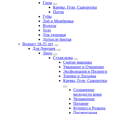
Глаза
Кремы, Гели, Сыворотки
Патчи
Губы
Лоб и Межбровье
Волосы
Тело
Для здоровья
До/после бритья
Возраст 18-35 лет
Для Девушек
Лицо
Сухая кожа
Снятие макияжа
Умывание и Очищение
Эксфолиация и Пилинги
Тоники и Лосьоны
Кремы, Гели, Сыворотки
Сохранение
молодости кожи
Увлажнение
Питание
Купероз и Розацеа
Пигментация