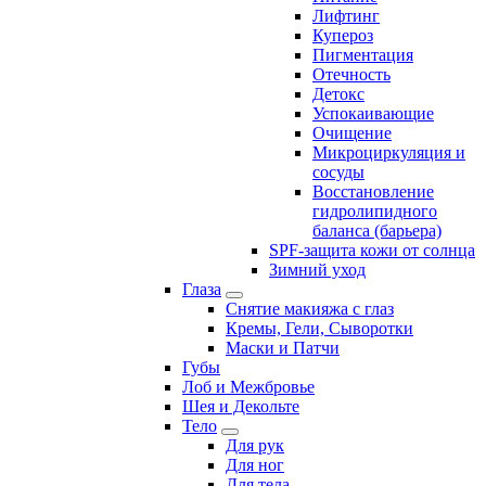
Лифтинг
Купероз
Пигментация
Отечность
Детокс
Успокаивающие
Очищение
Микроциркуляция и
сосуды
Восстановление
гидролипидного
баланса (барьера)
SPF-защита кожи от солнца
Зимний уход
Глаза
Снятие макияжа с глаз
Кремы, Гели, Сыворотки
Маски и Патчи
Губы
Лоб и Межбровье
Шея и Декольте
Тело
Для рук
Для ног
Для тела