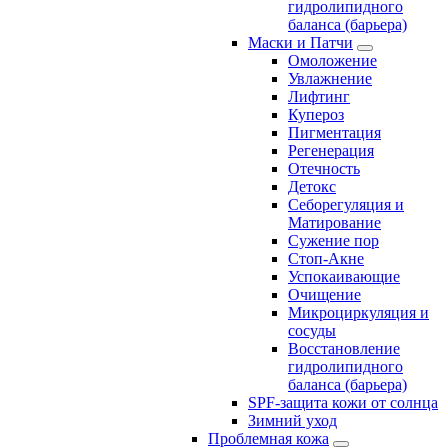
гидролипидного
баланса (барьера)
Маски и Патчи
Омоложение
Увлажнение
Лифтинг
Купероз
Пигментация
Регенерация
Отечность
Детокс
Себорегуляция и
Матирование
Сужение пор
Стоп-Акне
Успокаивающие
Очищение
Микроциркуляция и
сосуды
Восстановление
гидролипидного
баланса (барьера)
SPF-защита кожи от солнца
Зимний уход
Проблемная кожа