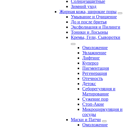
Солнцезащитные
Зимний уход
Жирная кожа, широкие поры
Умывание и Очищение
До и после бритья
Эксфолиация и Пилинги
Тоники и Лосьоны
Кремы, Гели, Сыворотки
Омоложение
Увлажнение
Лифтинг
Купероз
Пигментация
Регенерация
Отечность
Детокс
Себорегуляция и
Матирование
Сужение пор
Стоп-Акне
Микроциркуляция и
сосуды
Маски и Патчи
Омоложение