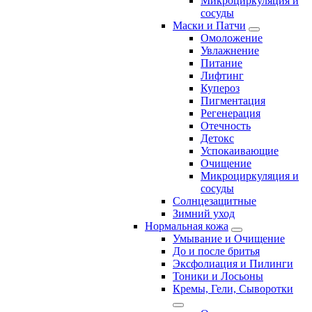
Микроциркуляция и
сосуды
Маски и Патчи
Омоложение
Увлажнение
Питание
Лифтинг
Купероз
Пигментация
Регенерация
Отечность
Детокс
Успокаивающие
Очищение
Микроциркуляция и
сосуды
Солнцезащитные
Зимний уход
Нормальная кожа
Умывание и Очищение
До и после бритья
Эксфолиация и Пилинги
Тоники и Лосьоны
Кремы, Гели, Сыворотки