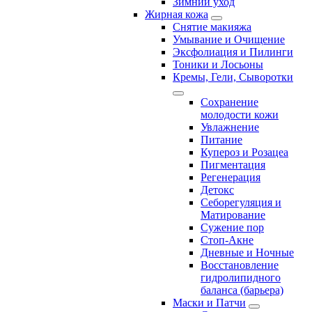
Зимний уход
Жирная кожа
Снятие макияжа
Умывание и Очищение
Эксфолиация и Пилинги
Тоники и Лосьоны
Кремы, Гели, Сыворотки
Сохранение
молодости кожи
Увлажнение
Питание
Купероз и Розацеа
Пигментация
Регенерация
Детокс
Себорегуляция и
Матирование
Сужение пор
Стоп-Акне
Дневные и Ночные
Восстановление
гидролипидного
баланса (барьера)
Маски и Патчи