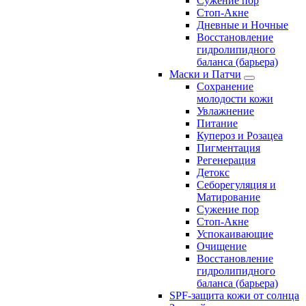
Сужение пор
Стоп-Акне
Дневные и Ночные
Восстановление
гидролипидного
баланса (барьера)
Маски и Патчи
Сохранение
молодости кожи
Увлажнение
Питание
Купероз и Розацеа
Пигментация
Регенерация
Детокс
Себорегуляция и
Матирование
Сужение пор
Стоп-Акне
Успокаивающие
Очищение
Восстановление
гидролипидного
баланса (барьера)
SPF-защита кожи от солнца