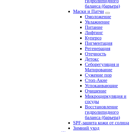
гидролипидного
баланса (барьера)
Маски и Патчи
Омоложение
Увлажнение
Питание
Лифтинг
Купероз
Пигментация
Регенерация
Отечность
Детокс
Себорегуляция и
Матирование
Сужение пор
Стоп-Акне
Успокаивающие
Очищение
Микроциркуляция и
сосуды
Восстановление
гидролипидного
баланса (барьера)
SPF-защита кожи от солнца
Зимний уход