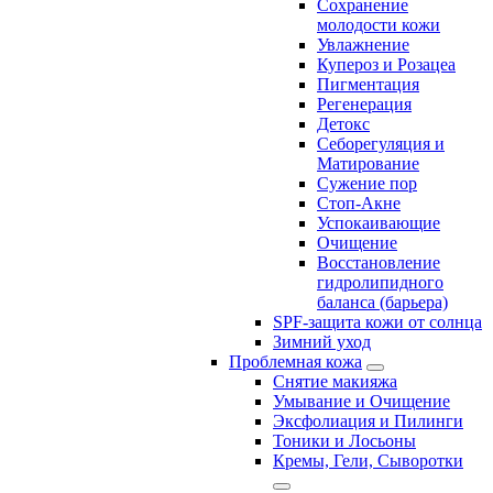
Сохранение
молодости кожи
Увлажнение
Купероз и Розацеа
Пигментация
Регенерация
Детокс
Себорегуляция и
Матирование
Сужение пор
Стоп-Акне
Успокаивающие
Очищение
Восстановление
гидролипидного
баланса (барьера)
SPF-защита кожи от солнца
Зимний уход
Проблемная кожа
Снятие макияжа
Умывание и Очищение
Эксфолиация и Пилинги
Тоники и Лосьоны
Кремы, Гели, Сыворотки