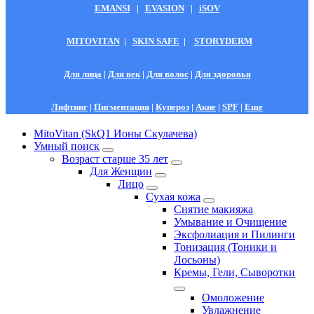
EMANSI
|
EVASION
|
iSOV
MITOVITAN
|
SKIN SAFE
|
STORYDERM
Для лица
|
Для век
|
Для волос
|
Для здоровья
Лифтинг
|
Пигментация
|
Купероз
|
Акне
|
SPF
|
Еще
MitoVitan (SkQ1 Ионы Скулачева)
Умный поиск
Возраст старше 35 лет
Для Женщин
Лицо
Сухая кожа
Снятие макияжа
Умывание и Очищение
Эксфолиация и Пилинги
Тонизация (Тоники и
Лосьоны)
Кремы, Гели, Сыворотки
Омоложение
Увлажнение