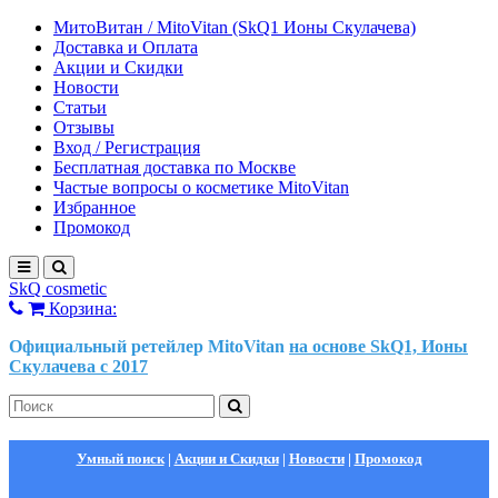
МитоВитан / MitoVitan (SkQ1 Ионы Скулачева)
Доставка и Оплата
Акции и Скидки
Новости
Статьи
Отзывы
Вход / Регистрация
Бесплатная доставка по Москве
Частые вопросы о косметике MitoVitan
Избранное
Промокод
SkQ cosmetic
Корзина:
Официальный ретейлер MitoVitan
на основе SkQ1, Ионы
Скулачева c 2017
Умный поиск
|
Акции и Скидки
|
Новости
|
Промокод