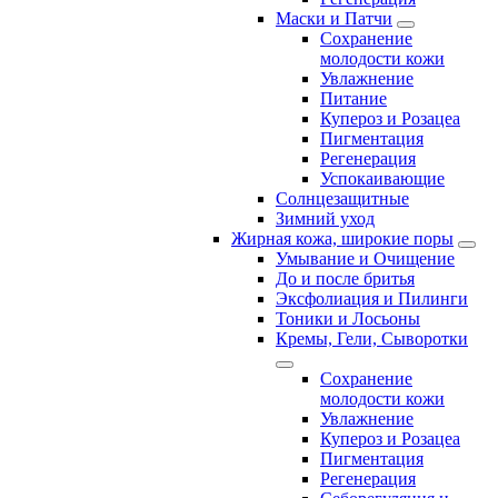
Маски и Патчи
Сохранение
молодости кожи
Увлажнение
Питание
Купероз и Розацеа
Пигментация
Регенерация
Успокаивающие
Солнцезащитные
Зимний уход
Жирная кожа, широкие поры
Умывание и Очищение
До и после бритья
Эксфолиация и Пилинги
Тоники и Лосьоны
Кремы, Гели, Сыворотки
Сохранение
молодости кожи
Увлажнение
Купероз и Розацеа
Пигментация
Регенерация