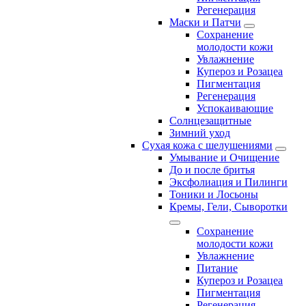
Регенерация
Маски и Патчи
Сохранение
молодости кожи
Увлажнение
Купероз и Розацеа
Пигментация
Регенерация
Успокаивающие
Солнцезащитные
Зимний уход
Сухая кожа с шелушениями
Умывание и Очищение
До и после бритья
Эксфолиация и Пилинги
Тоники и Лосьоны
Кремы, Гели, Сыворотки
Сохранение
молодости кожи
Увлажнение
Питание
Купероз и Розацеа
Пигментация
Регенерация