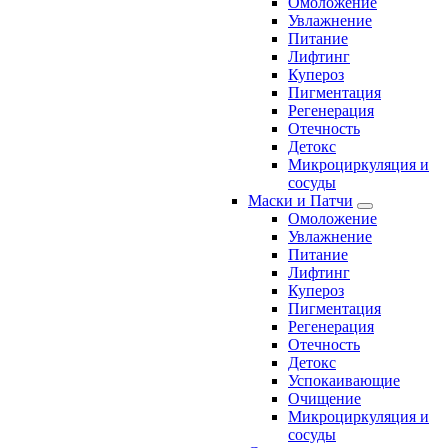
Омоложение
Увлажнение
Питание
Лифтинг
Купероз
Пигментация
Регенерация
Отечность
Детокс
Микроциркуляция и
сосуды
Маски и Патчи
Омоложение
Увлажнение
Питание
Лифтинг
Купероз
Пигментация
Регенерация
Отечность
Детокс
Успокаивающие
Очищение
Микроциркуляция и
сосуды