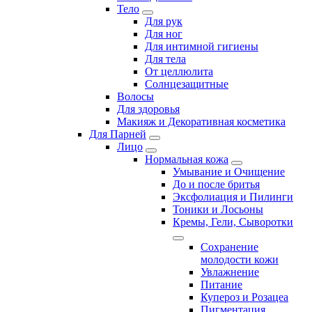
Тело
Для рук
Для ног
Для интимной гигиены
Для тела
От целлюлита
Солнцезащитные
Волосы
Для здоровья
Макияж и Декоративная косметика
Для Парней
Лицо
Нормальная кожа
Умывание и Очищение
До и после бритья
Эксфолиация и Пилинги
Тоники и Лосьоны
Кремы, Гели, Сыворотки
Сохранение
молодости кожи
Увлажнение
Питание
Купероз и Розацеа
Пигментация