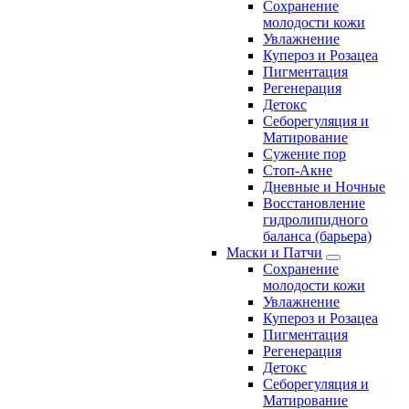
Сохранение
молодости кожи
Увлажнение
Купероз и Розацеа
Пигментация
Регенерация
Детокс
Себорегуляция и
Матирование
Сужение пор
Стоп-Акне
Дневные и Ночные
Восстановление
гидролипидного
баланса (барьера)
Маски и Патчи
Сохранение
молодости кожи
Увлажнение
Купероз и Розацеа
Пигментация
Регенерация
Детокс
Себорегуляция и
Матирование