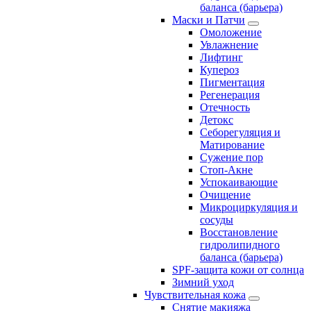
баланса (барьера)
Маски и Патчи
Омоложение
Увлажнение
Лифтинг
Купероз
Пигментация
Регенерация
Отечность
Детокс
Себорегуляция и
Матирование
Сужение пор
Стоп-Акне
Успокаивающие
Очищение
Микроциркуляция и
сосуды
Восстановление
гидролипидного
баланса (барьера)
SPF-защита кожи от солнца
Зимний уход
Чувствительная кожа
Снятие макияжа