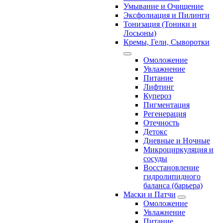
Умывание и Очищение
Эксфолиация и Пилинги
Тонизация (Тоники и
Лосьоны)
Кремы, Гели, Сыворотки
Омоложение
Увлажнение
Питание
Лифтинг
Купероз
Пигментация
Регенерация
Отечность
Детокс
Дневные и Ночные
Микроциркуляция и
сосуды
Восстановление
гидролипидного
баланса (барьера)
Маски и Патчи
Омоложение
Увлажнение
Питание