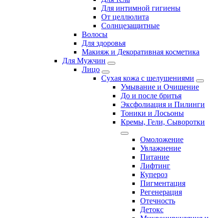
Для интимной гигиены
От целлюлита
Солнцезащитные
Волосы
Для здоровья
Макияж и Декоративная косметика
Для Мужчин
Лицо
Сухая кожа с шелушениями
Умывание и Очищение
До и после бритья
Эксфолиация и Пилинги
Тоники и Лосьоны
Кремы, Гели, Сыворотки
Омоложение
Увлажнение
Питание
Лифтинг
Купероз
Пигментация
Регенерация
Отечность
Детокс