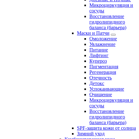
Микроциркуляция и
сосуды
Восстановление
гидролипидного
баланса (барьера)
Маски и Патчи
Омоложение
Увлажнение
Питание
Лифтинг
Купероз
Пигментация
Регенерация
Отечность
Детокс
Успокаивающие
Очищение
Микроциркуляция и
сосуды
Восстановление
гидролипидного
баланса (барьера)
SPF-защита кожи от солнца
Зимний уход