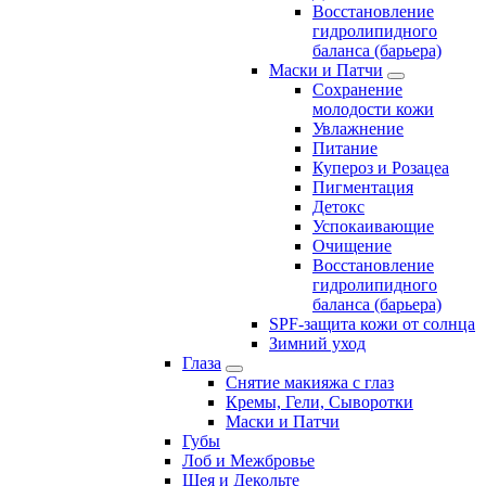
Восстановление
гидролипидного
баланса (барьера)
Маски и Патчи
Сохранение
молодости кожи
Увлажнение
Питание
Купероз и Розацеа
Пигментация
Детокс
Успокаивающие
Очищение
Восстановление
гидролипидного
баланса (барьера)
SPF-защита кожи от солнца
Зимний уход
Глаза
Снятие макияжа с глаз
Кремы, Гели, Сыворотки
Маски и Патчи
Губы
Лоб и Межбровье
Шея и Декольте