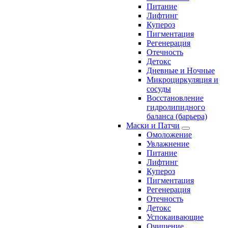
Питание
Лифтинг
Купероз
Пигментация
Регенерация
Отечность
Детокс
Дневные и Ночные
Микроциркуляция и
сосуды
Восстановление
гидролипидного
баланса (барьера)
Маски и Патчи
Омоложение
Увлажнение
Питание
Лифтинг
Купероз
Пигментация
Регенерация
Отечность
Детокс
Успокаивающие
Очищение