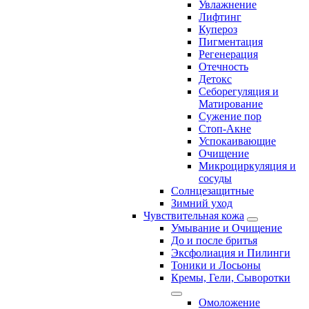
Увлажнение
Лифтинг
Купероз
Пигментация
Регенерация
Отечность
Детокс
Себорегуляция и
Матирование
Сужение пор
Стоп-Акне
Успокаивающие
Очищение
Микроциркуляция и
сосуды
Солнцезащитные
Зимний уход
Чувствительная кожа
Умывание и Очищение
До и после бритья
Эксфолиация и Пилинги
Тоники и Лосьоны
Кремы, Гели, Сыворотки
Омоложение