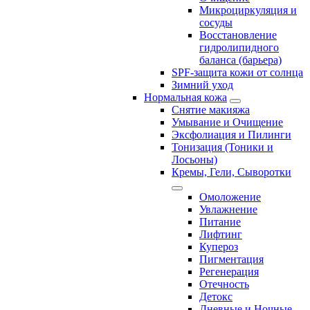
Микроциркуляция и
сосуды
Восстановление
гидролипидного
баланса (барьера)
SPF-защита кожи от солнца
Зимний уход
Нормальная кожа
Снятие макияжа
Умывание и Очищение
Эксфолиация и Пилинги
Тонизация (Тоники и
Лосьоны)
Кремы, Гели, Сыворотки
Омоложение
Увлажнение
Питание
Лифтинг
Купероз
Пигментация
Регенерация
Отечность
Детокс
Дневные и Ночные