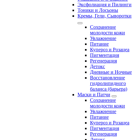
Эксфолиация и Пилинги
Тоники и Лосьоны
Кремы, Гели, Сыворотки
Сохранение
молодости кожи
Увлажнение
Питание
Купероз и Розацеа
Пигментация
Регенерация
Детокс
Дневные и Ночные
Восстановление
гидролипидного
баланса (барьера)
Маски и Патчи
Сохранение
молодости кожи
Увлажнение
Питание
Купероз и Розацеа
Пигментация
Регенерация
Детокс