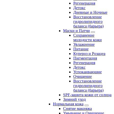
Регенерация
Детокс
Дневные и Ночные
Восстановление
гидролипидного
баланса (барьера)
Маски и Патчи
Сохранение
молодости кожи
Увлажнение
Питание
Купероз и Розацеа
Пигментация
Регенерация
Детокс
Успокаивающие
Очищение
Восстановление
гидролипидного
баланса (барьера)
SPF-защита кожи от солнца
Зимний уход
Нормальная кожа
Снятие макияжа
Умывание и Очищение