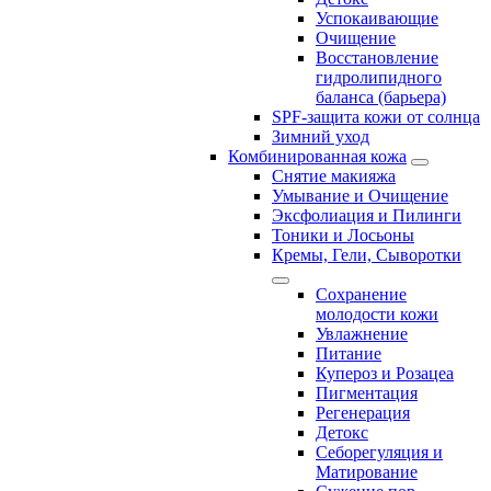
Успокаивающие
Очищение
Восстановление
гидролипидного
баланса (барьера)
SPF-защита кожи от солнца
Зимний уход
Комбинированная кожа
Снятие макияжа
Умывание и Очищение
Эксфолиация и Пилинги
Тоники и Лосьоны
Кремы, Гели, Сыворотки
Сохранение
молодости кожи
Увлажнение
Питание
Купероз и Розацеа
Пигментация
Регенерация
Детокс
Себорегуляция и
Матирование