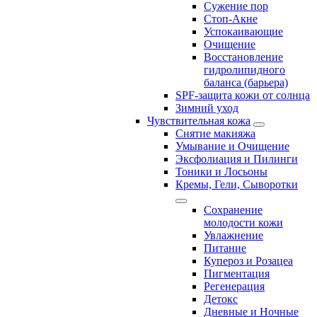
Сужение пор
Стоп-Акне
Успокаивающие
Очищение
Восстановление
гидролипидного
баланса (барьера)
SPF-защита кожи от солнца
Зимний уход
Чувствительная кожа
Снятие макияжа
Умывание и Очищение
Эксфолиация и Пилинги
Тоники и Лосьоны
Кремы, Гели, Сыворотки
Сохранение
молодости кожи
Увлажнение
Питание
Купероз и Розацеа
Пигментация
Регенерация
Детокс
Дневные и Ночные