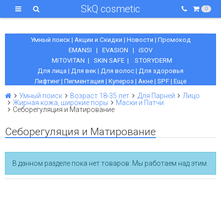
SkQ cosmetic
0
Умный поиск
|
Акции и Скидки
|
Новости
|
Промокод
EMANSI
|
EVASION
|
iSOV
MITOVITAN
|
SKIN SAFE
|
STORYDERM
Для лица
|
Для век
|
Для волос
|
Для здоровья
Лифтинг
|
Пигментация
|
Купероз
|
Акне
|
SPF
|
Еще
Умный поиск
Возраст 18-35 лет
Для Парней
Лицо
Жирная кожа, широкие поры
Маски и Патчи
Себорегуляция и Матирование
Себорегуляция и Матирование
В данном разделе пока нет товаров. Мы работаем над этим.