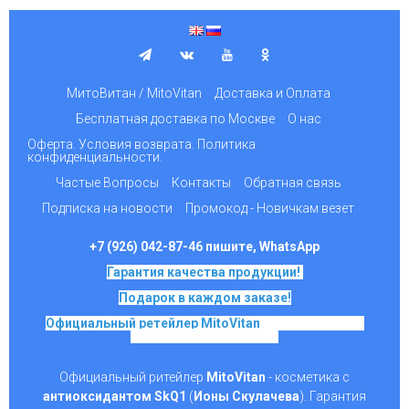
МитоВитан / MitoVitan
Доставка и Оплата
Бесплатная доставка по Москве
О нас
Оферта. Условия возврата. Политика
конфиденциальности.
Частые Вопросы
Контакты
Обратная связь
Подписка на новости
Промокод - Новичкам везет
+7 (926) 042-87-46 пишите, WhatsApp
Гарантия качества продукции!
Подарок в каждом заказе!
Официальный ретейлер MitoVitan
на основе SkQ1,
Ионы Скулачева c 2017
Официальный ритейлер
MitoVitan
- косметика с
антиоксидантом SkQ1
(
Ионы Скулачева
). Гарантия