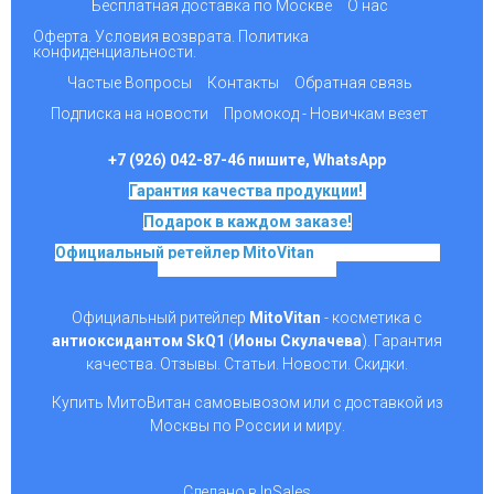
Бесплатная доставка по Москве
О нас
Оферта. Условия возврата. Политика
конфиденциальности.
Частые Вопросы
Контакты
Обратная связь
Подписка на новости
Промокод - Новичкам везет
+7 (926) 042-87-46 пишите, WhatsApp
Гарантия качества продукции!
Подарок в каждом заказе!
Официальный ретейлер MitoVitan
на основе SkQ1,
Ионы Скулачева c 2017
Официальный ритейлер
MitoVitan
- косметика с
антиоксидантом SkQ1
(
Ионы Скулачева
). Гарантия
качества. Отзывы. Статьи. Новости. Скидки.
Купить МитоВитан самовывозом или с доставкой из
Москвы по России и миру.
Сделано в InSales