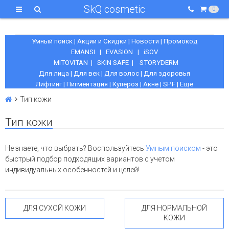
SkQ cosmetic
0
Умный поиск
|
Акции и Скидки
|
Новости
|
Промокод
EMANSI
|
EVASION
|
iSOV
MITOVITAN
|
SKIN SAFE
|
STORYDERM
Для лица
|
Для век
|
Для волос
|
Для здоровья
Лифтинг
|
Пигментация
|
Купероз
|
Акне
|
SPF
|
Еще
Тип кожи
Тип кожи
Не знаете, что выбрать? Воспользуйтесь
Умным поиском
- это
быстрый подбор подходящих вариантов с учетом
индивидуальных особенностей и целей!
ДЛЯ СУХОЙ КОЖИ
ДЛЯ НОРМАЛЬНОЙ
КОЖИ