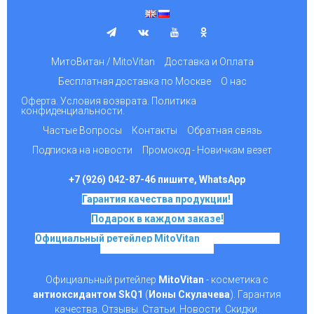
МитоВитан / MitoVitan
Доставка и Оплата
Бесплатная доставка по Москве
О нас
Оферта. Условия возврата. Политика
конфиденциальности.
Частые Вопросы
Контакты
Обратная связь
Подписка на новости
Промокод - Новичкам везет
+7 (926) 042-87-46 пишите, WhatsApp
Гарантия качества продукции!
Подарок в каждом заказе!
Официальный ретейлер MitoVitan
на основе SkQ1,
Ионы Скулачева c 2017
Официальный ритейлер
MitoVitan
- косметика с
антиоксидантом SkQ1
(
Ионы Скулачева
). Гарантия
качества. Отзывы. Статьи. Новости. Скидки.