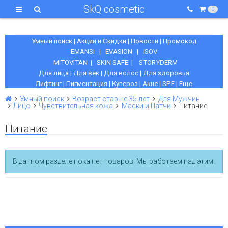
SkQ cosmetic
0
Умный поиск
|
Акции и Скидки
|
Новости
|
Промокод
EMANSI
|
EVASION
|
iSOV
MITOVITAN
|
SKIN SAFE
|
STORYDERM
Для лица
|
Для век
|
Для волос
|
Для здоровья
Лифтинг
|
Пигментация
|
Купероз
|
Акне
|
SPF
|
Еще
Умный поиск
Возраст старше 35 лет
Для Мужчин
Лицо
Чувствительная кожа
Маски и Патчи
Питание
Питание
В данном разделе пока нет товаров. Мы работаем над этим.