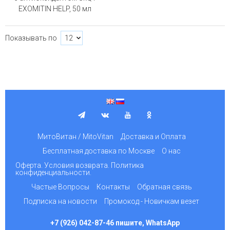
EXOMITIN HELP, 50 мл
Показывать по
МитоВитан / MitoVitan
Доставка и Оплата
Бесплатная доставка по Москве
О нас
Оферта. Условия возврата. Политика
конфиденциальности.
Частые Вопросы
Контакты
Обратная связь
Подписка на новости
Промокод - Новичкам везет
+7 (926) 042-87-46 пишите, WhatsApp