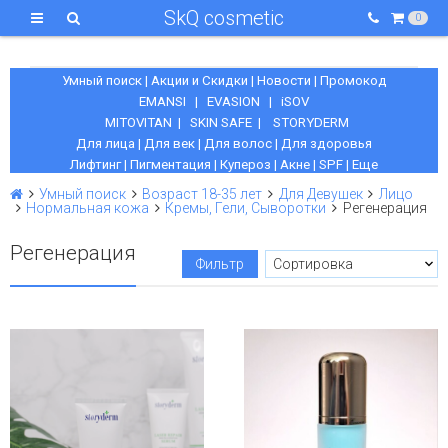
SkQ cosmetic
0
Умный поиск
|
Акции и Скидки
|
Новости
|
Промокод
EMANSI
|
EVASION
|
iSOV
MITOVITAN
|
SKIN SAFE
|
STORYDERM
Для лица
|
Для век
|
Для волос
|
Для здоровья
Лифтинг
|
Пигментация
|
Купероз
|
Акне
|
SPF
|
Еще
Умный поиск
Возраст 18-35 лет
Для Девушек
Лицо
Нормальная кожа
Кремы, Гели, Сыворотки
Регенерация
Регенерация
Фильтр