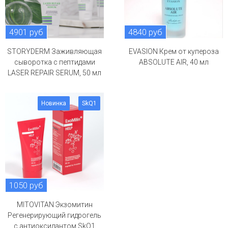
4901 руб
4840 руб
STORYDERM Заживляющая
EVASION Крем от купероза
сыворотка с пептидами
ABSOLUTE AIR, 40 мл
LASER REPAIR SERUM, 50 мл
Новинка
SkQ1
1050 руб
MITOVITAN Экзомитин
Регенерирующий гидрогель
с антиоксидантом SkQ1