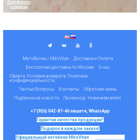
МитоВитан / MitoVitan
Доставка и Оплата
Бесплатная доставка по Москве
О нас
Оферта. Условия возврата. Политика
конфиденциальности.
Частые Вопросы
Контакты
Обратная связь
Подписка на новости
Промокод - Новичкам везет
+7 (926) 042-87-46 пишите, WhatsApp
Гарантия качества продукции!
Подарок в каждом заказе!
Официальный ретейлер MitoVitan
на основе SkQ1,