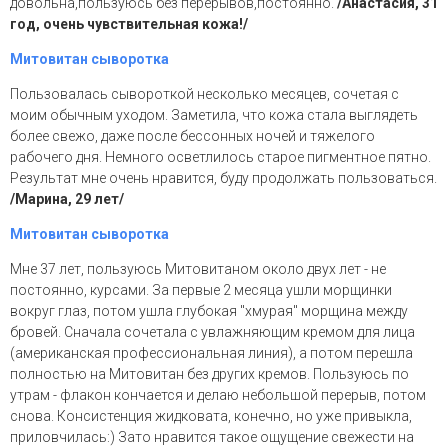
довольна,пользуюсь без перерывов,постоянно.
/Анастасия, 31
год, очень чувствительная кожа!/
Митовитан сыворотка
Пользовалась сывороткой несколько месяцев, сочетая с
моим обычным уходом. Заметила, что кожа стала выглядеть
более свежо, даже после бессонных ночей и тяжелого
рабочего дня. Немного осветлилось старое пигментное пятно.
Результат мне очень нравится, буду продолжать пользоваться.
/Марина, 29 лет/
Митовитан сыворотка
Мне 37 лет, пользуюсь Митовитаном около двух лет - не
постоянно, курсами. За первые 2 месяца ушли морщинки
вокруг глаз, потом ушла глубокая "хмурая" морщина между
бровей. Сначала сочетала с увлажняющим кремом для лица
(американская профессиональная линия), а потом перешла
полностью на Митовитан без других кремов. Пользуюсь по
утрам - флакон кончается и делаю небольшой перерыв, потом
снова. Консистенция жидковата, конечно, но уже привыкла,
приловчилась:) Зато нравится такое ощущение свежести на