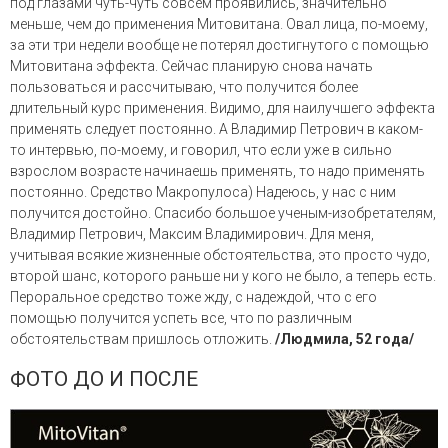
под глазами чуть-чуть совсем проявились, значительно
меньше, чем до применения Митовитана. Овал лица, по-моему,
за эти три недели вообще не потерял достигнутого с помощью
Митовитана эффекта. Сейчас планирую снова начать
пользоваться и рассчитываю, что получится более
длительный курс применения. Видимо, для наилучшего эффекта
применять следует постоянно. А Владимир Петрович в каком-
то интервью, по-моему, и говорил, что если уже в сильно
взрослом возрасте начинаешь применять, то надо применять
постоянно. Средство Макропулоса) Надеюсь, у нас с ним
получится достойно. Спасибо большое ученым-изобретателям,
Владимир Петрович, Максим Владимирович. Для меня,
учитывая всякие жизненные обстоятельства, это просто чудо,
второй шанс, которого раньше ни у кого не было, а теперь есть.
Пероральное средство тоже жду, с надеждой, что с его
помощью получится успеть все, что по различным
обстоятельствам пришлось отложить.
/Людмила, 52 года/
ФОТО ДО И ПОСЛЕ