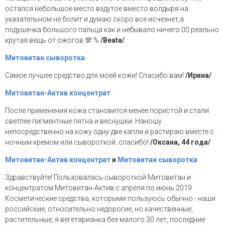
остался небольшое место вздутое вместо волдыря на
указательном не болит и думаю скоро все исчезнет,а
подушечка большого пальца как и небывало ничего 👍🏻 реально
крутая вещь от ожогов 💯 %
/Beata/
Митовитан сыворотка
Самое лучшее средство для моей кожи! Спасибо вам!
/Ирина/
Митовитан-Актив концентрат
После применения кожа становится менее пористой и стали
светлее пигментные пятна и веснушки. Наношу
непосредственно на кожу одну-две капли и растираю вместе с
ночным кремом или сывороткой. спасибо!
/Оксана, 44 года/
Митовитан-Актив концентрат
и
Митовитан сыворотка
Здравствуйте! Пользовалась сывороткой Митовитан и
концентратом Митовитан-Актив с апреля по июнь 2019.
Косметические средства, которыми пользуюсь обычно - наши
российские, относительно недорогие, но качественные,
растительные, я вегетарианка без малого 30 лет, последние