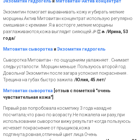
Экзомитин гидрогель
и
Митовитан-Актив концентрат
Экзомитин помогает выравнивать кожу и убирать мелкие
морщины.Актив Митовитан концентрат использую регулярно
смешивая с кремами .Я в восторге ,мелкие морщины
разглаживаются,кожа выглядит сияющей.🎉👏🔥
/Ирина, 53
года/
Митовитан сыворотка
и
Экзомитин гидрогель
Сыворотка Митовитан - по ощущениям увлажняет . Снимает
следы усталости . Морщин меньше. Пользуюсь второй год .
Довольна! Экзомитин после загара успокоил покраснения .
Трещина на губах быстро зажила.
/Юлия, 45 лет/
Митовитан сыворотка
[отзыв с пометкой "очень
чувствительная кожа"]
Первый раз попробовала косметику 3 года назад,не
посчитала,что рано по возрасту.Не пожалела ни разу,при
использовании сыворотки вижу результат-когда пользуюсь
исчезает покраснение от прыщиков,кожа
подтянута,ровная,отличный цвет лица.Очень