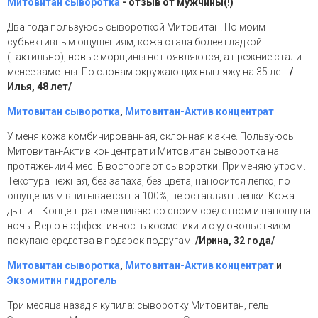
Митовитан сыворотка
- отзыв от мужчины(!)
Два года пользуюсь сывороткой Митовитан. По моим
субъективным ощущениям, кожа стала более гладкой
(тактильно), новые морщины не появляются, а прежние стали
менее заметны. По словам окружающих выгляжу на 35 лет.
/
Илья, 48 лет/
Митовитан сыворотка
,
Митовитан-Актив концентрат
У меня кожа комбинированная, склонная к акне. Пользуюсь
Митовитан-Актив концентрат и Митовитан сыворотка на
протяжении 4 мес. В восторге от сыворотки! Применяю утром.
Текстура нежная, без запаха, без цвета, наносится легко, по
ощущениям впитывается на 100%, не оставляя пленки. Кожа
дышит. Концентрат смешиваю со своим средством и наношу на
ночь. Верю в эффективность косметики и с удовольствием
покупаю средства в подарок подругам.
/Ирина, 32 года/
Митовитан сыворотка
,
Митовитан-Актив концентрат
и
Экзомитин гидрогель
Три месяца назад я купила: сыворотку Митовитан, гель