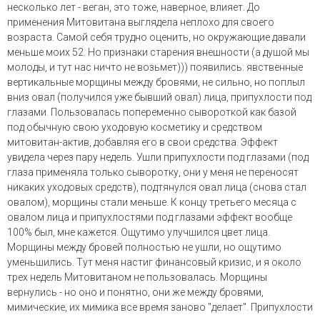
несколько лет - веган, это тоже, наверное, влияет. До
применения Митовитана выглядела неплохо для своего
возраста. Самой себя трудно оценить, но окружающие давали
меньше моих 52. Но признаки старения внешности (а душой мы
молоды, и тут нас ничто не возьмет))) появились: явственные
вертикальные морщины между бровями, не сильно, но поплыл
вниз овал (получился уже бывший овал) лица, припухлости под
глазами. Пользовалась попеременно сывороткой как базой
под обычную свою уходовую косметику и средством
митовитан-актив, добавляя его в свои средства. Эффект
увидела через пару недель. Ушли припухлости под глазами (под
глаза применяла только сыворотку, они у меня не переносят
никаких уходовых средств), подтянулся овал лица (снова стал
овалом), морщины стали меньше. К концу третьего месяца с
овалом лица и припухлостями под глазами эффект вообще
100% был, мне кажется. Ощутимо улучшился цвет лица.
Морщины между бровей полностью не ушли, но ощутимо
уменьшились. Тут меня настиг финансовый кризис, и я около
трех недель Митовитаном не пользовалась. Морщины
вернулись - но оно и понятно, они же между бровями,
мимические, их мимика все время заново "делает". Припухлости