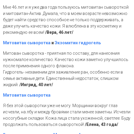
Мне 46 лет и я уже два года пользуюсь митовитан сывороткой
и митовитан-Актив. Думала, что в моем возрасте невозможно
будет найти средство способное не только поддерживать, а
даже улучить качество кожи. Я влюблена в эту косметику и
рекомендую ее всем!
/Вера, 46 лет/
Митовитан сыворотка
и
Экзомитин гидрогель
Митован сыворотка - приятная по составу, для нанесения
нужномалое количество. Качество кожи заметно улучшилось
после применения одного флакона.
Гидрогель- незаменим для заживление ран, особенно если в
семье активные дети. Единственный недостаток, слишком
жидкий.
/Ингрид, 40 лет/
Митовитан сыворотка
Я без этой сыворотки уже не могу. Морщинки вокруг глаз
исчезли, на лбу и между бровями стали менее заметны. Исчезли
носогубные складки. Кожа лица стала ухоженной, светлее. Буду
продолжать пользоваться сывороткой!
/Елена, 43 года/