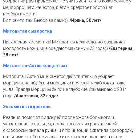
убирает на раз! Проверяла. Но учитывая то, что кожа сейчас у
меня хорошего качества, в этом средстве просто нет
необходимости.
Вот как-то так. Выбор за вами))
/Ирина, 50 лет/
Митовитан сыворотка
Прекрасная косметика! Митовитан великолепно сохраняет
молодость кожи, мне все дают максимум 23 года))
/Екатерина,
28 лет/
Митовитан-Актив концентрат
Митовитан Актив мне кажется действительно убирает
морщины, на лбу были морщинки исчезли, межбровка тоже
ушла. Правда морщины были не глубокие. Заказываю с 2014
года.
/Анастасия, 32 года/
Экзомитин гидрогель
Реально помог от волдырей после ожога большого и
указательного пальцев, после того как из раскалённой
сковородки выпала ручка, и я по инерции схватила сковородку
пальцами, чтобы не упала, в итоге ожоги прошли за сутки,