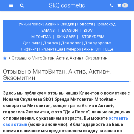
SkQ cosmetic
0
Умный поиск
|
Акции и Скидки
|
Новости
|
Промокод
EMANSI
|
EVASION
|
iSOV
MITOVITAN
|
SKIN SAFE
|
STORYDERM
Для лица
|
Для век
|
Для волос
|
Для здоровья
Лифтинг
|
Пигментация
|
Купероз
|
Акне
|
SPF
|
Еще
Отзывы о МитоВитан, Актив, Актив+, Экзомитин
Отзывы о МитоВитан, Актив, Актив+,
Экзомитин
Здесь мы публикуем отзывы наших Клиентов о косметике с
Ионами Скулачева SkQ1 бренда Митовитан Mitovitan -
сыворотка Митовитан, концентраты Актив и Актив+,
гидрогель Экзомитин, фото "До и После", личные ощущения
от применения, с указанием возраста. Вы можете
оставить
свой отзыв
(можно анонимно). В благодарность за Ваше
время и внимание мы предоставляем скидку на заказ по