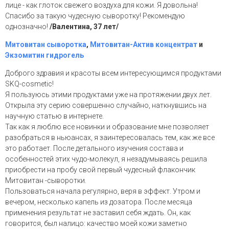
лице - как глоток свежего воздуха для кожи. Я довольна!
Спасибо за такую чудесную сыворотку! Рекомендую
однозначно!
/Валентина, 37 лет/
Митовитан сыворотка
,
Митовитан-Актив концентрат
и
Экзомитин гидрогель
Доброго здравия и красоты всем интересующимся продуктами
SKQ-cosmetic!
Я пользуюсь этими продуктами уже на протяжении двух лет.
Открыла эту серию совершенно случайно, наткнувшись на
научную статью в интернете.
Так как я люблю все новинки и образование мне позволяет
разобраться в ньюансах, я заинтересовалась тем, как же все
это работает. После детального изучения состава и
особенностей этих чудо-молекул, я незадумываясь решила
приобрести на пробу свой первый чудесный флакончик
Митовитан -сыворотки.
Пользоваться начала регулярно, веря в эффект. Утром и
вечером, несколько капель из дозатора. После месяца
применения результат не заставил себя ждать. Он, как
говорится, был налицо: качество моей кожи заметно