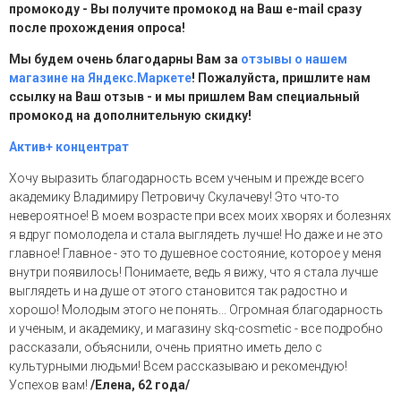
промокоду - Вы получите промокод на Ваш e-mail сразу
после прохождения опроса!
Мы будем очень благодарны Вам за
отзывы о нашем
магазине на Яндекс.Маркете
! Пожалуйста, пришлите нам
ссылку на Ваш отзыв - и мы пришлем Вам специальный
промокод на дополнительную скидку!
Актив+ концентрат
Хочу выразить благодарность всем ученым и прежде всего
академику Владимиру Петровичу Скулачеву! Это что-то
невероятное! В моем возрасте при всех моих хворях и болезнях
я вдруг помолодела и стала выглядеть лучше! Но даже и не это
главное! Главное - это то душевное состояние, которое у меня
внутри появилось! Понимаете, ведь я вижу, что я стала лучше
выглядеть и на душе от этого становится так радостно и
хорошо! Молодым этого не понять... Огромная благодарность
и ученым, и академику, и магазину skq-cosmetic - все подробно
рассказали, объяснили, очень приятно иметь дело с
культурными людьми! Всем рассказываю и рекомендую!
Успехов вам!
/Елена, 62 года/