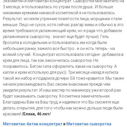
Экзомитин и Митовитан концентрат. Сыворотки мне хватило на
3 месяца, я пользовалась по утрам после душа.. И больше
никакими кремами никакой косметикой я не пользовалась.
Результат: исчезли утренние помятости лица, морщинки стали
меньше. Лицо не сухое, хотя сейчас разгар зимы и обычно в это
время требовался увлажняющий крем, но я рада что добавили
увлажнение в сыворотку.. значит еще будет лучше). Гель
бросила в холодильник и пользовалась им когда были
небольшие ранки, зажило все быстро.. и он есть теперь - на
всякий случай.. Концентрат использовала сегодня - добавила в
крем для лица, так как закончилась сыворотка. Не
понравилось. Бегом села оформлять заказ на сыворотку. А
капли и крем использую для рук)). Три месяца назад я купила
такой же набор и подарила дочери. Ей тоже нравится. Мы также
начали рекомендовать Вас своим знакомым прежде чем
увидели результат. И наш мастер по маникюру уже второй раз
будет заказывать сыворотку. Косметика замечательная.
Благодарны Вам за Ваш труд, и надеемся что Вы сможете еще
делать открытия, для того чтобы как можно дольше люди были
красивее!
/Елена, 46 лет/
Митовитан-Актив концентрат
и
Митовитан сыворотка