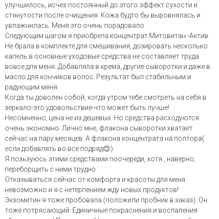
улучшилось, исчез постоянный до этого эффект сухости и
стянутости после очищения. Кожа будто бы выровнялась и
увлажнилась. Меня это очень порадовало.
Следующим шагом я приобрела концентрат Митовитан -Актив.
Не брала в комплекте для смешивания, дозировать несколько
капель в основные уходовые средства не составляет труда
вовсе для меня. Добавляла в крема, другие сыворотки и даже в
масло для кончиков волос. Результат был стабильным и
радующим меня.
Когда ты доволен собой, когда утром тебе смотреть на себя в
зеркало-это удовольствие-что может быть лучше!
Несомненно, цена не из дешевых. Но средства расходуются
очень экономно. Лично мне, флакона сыворотки хватает
сейчас на пару месяцев. А флакона концентрата на полтора(
если добавлять во все подряд😊).
Я позьзуюсь этими средствами поочереди, хотя , наверно,
переборщить с ними трудно.
Отказываться сейчас от комфорта и красоты для меня
невозможно и я с нетерпением жду новых продуктов!
Экзомитин я тоже пробовала (положили пробник в заказ). Он
тоже потрясающий. Единичные покраснения и воспаления