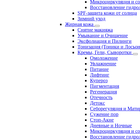
Микроциркуляция и с
Восстановление гидрол
SPF-защита кожи от солнца
Зимний уход
Жирная кожа
Снятие макияжа
Умывание и Очищение
Эксфолиация и Пилинги
Тонизация (Тоники и Лосьо
Кремы, Гели, Сыворотки
Омоложение
Увлажнение
Питание
Лифтинг
Купероз
Пигментация
Регенерация
Отечность
Детокс
Себорегуляция и Мати
Сужение пор
Стоп-Акне
Дневные и Ночные
Микроциркуляция и с
Восстановление гидрол