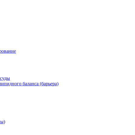
рование
осуды
ипидного баланса (барьера)
ны)