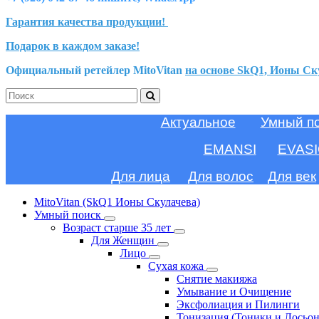
Гарантия качества продукции!
Подарок в каждом заказе!
Официальный ретейлер MitoVitan
на основе SkQ1, Ионы Ск
Актуальное
Умный п
EMANSI
EVAS
Для лица
Для волос
Для век
MitoVitan (SkQ1 Ионы Скулачева)
Умный поиск
Возраст старше 35 лет
Для Женщин
Лицо
Сухая кожа
Снятие макияжа
Умывание и Очищение
Эксфолиация и Пилинги
Тонизация (Тоники и Лосьо