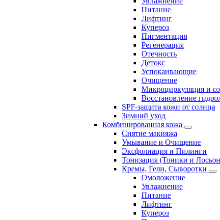
Увлажнение
Питание
Лифтинг
Купероз
Пигментация
Регенерация
Отечность
Детокс
Успокаивающие
Очищение
Микроциркуляция и с
Восстановление гидрол
SPF-защита кожи от солнца
Зимний уход
Комбинированная кожа
Снятие макияжа
Умывание и Очищение
Эксфолиация и Пилинги
Тонизация (Тоники и Лосьо
Кремы, Гели, Сыворотки
Омоложение
Увлажнение
Питание
Лифтинг
Купероз