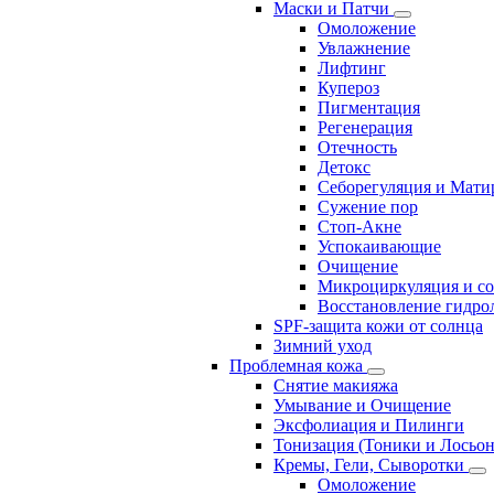
Маски и Патчи
Омоложение
Увлажнение
Лифтинг
Купероз
Пигментация
Регенерация
Отечность
Детокс
Себорегуляция и Мати
Сужение пор
Стоп-Акне
Успокаивающие
Очищение
Микроциркуляция и с
Восстановление гидрол
SPF-защита кожи от солнца
Зимний уход
Проблемная кожа
Снятие макияжа
Умывание и Очищение
Эксфолиация и Пилинги
Тонизация (Тоники и Лосьо
Кремы, Гели, Сыворотки
Омоложение