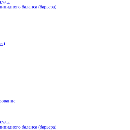
осуды
ипидного баланса (барьера)
ны)
рование
осуды
ипидного баланса (барьера)