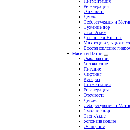
Пигментация
Регенерация
Отечность
Детокс
Себорегуляция и Мати
Сужение пор
Стоп-Акне
Дневные и Ночные
Микроциркуляция и с
Восстановление гидрол
Маски и Патчи
Омоложение
Увлажнение
Питание
Лифтинг
Купероз
Пигментация
Регенерация
Отечность
Детокс
Себорегуляция и Мати
Сужение пор
Стоп-Акне
Успокаивающие
Очищение