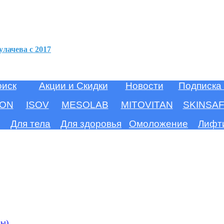
улачева c 2017
оиск
Акции и Скидки
Новости
Подписка
ION
ISOV
MESOLAB
MITOVITAN
SKINSA
Для тела
Для здоровья
Омоложение
Лифт
ны)