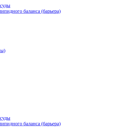
осуды
ипидного баланса (барьера)
ны)
осуды
ипидного баланса (барьера)