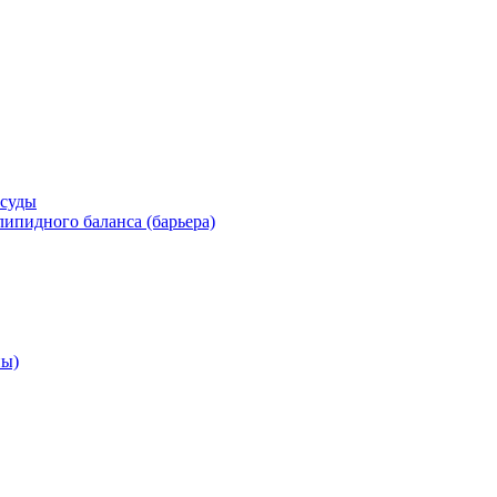
осуды
ипидного баланса (барьера)
ны)