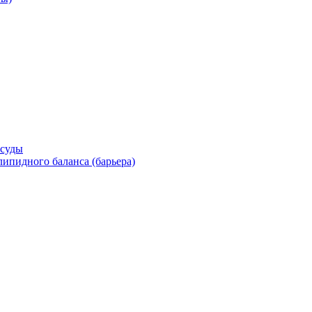
осуды
ипидного баланса (барьера)