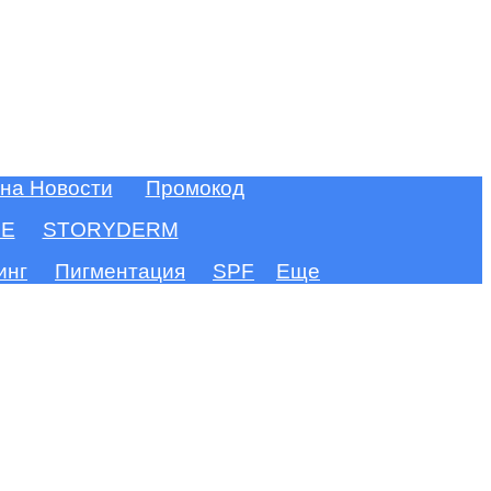
 на Новости
Промокод
FE
STORYDERM
инг
Пигментация
SPF
Еще