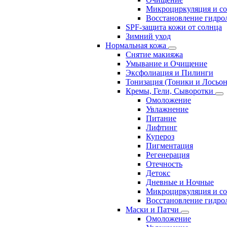
Микроциркуляция и с
Восстановление гидрол
SPF-защита кожи от солнца
Зимний уход
Нормальная кожа
Снятие макияжа
Умывание и Очищение
Эксфолиация и Пилинги
Тонизация (Тоники и Лосьо
Кремы, Гели, Сыворотки
Омоложение
Увлажнение
Питание
Лифтинг
Купероз
Пигментация
Регенерация
Отечность
Детокс
Дневные и Ночные
Микроциркуляция и с
Восстановление гидрол
Маски и Патчи
Омоложение