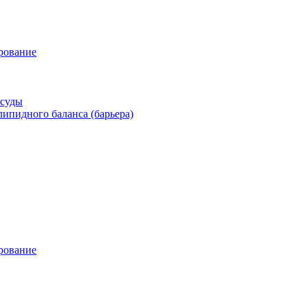
рование
осуды
ипидного баланса (барьера)
рование