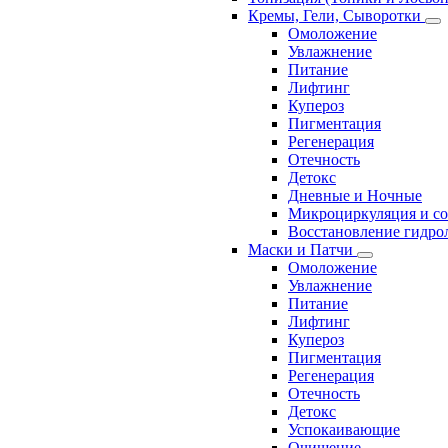
Кремы, Гели, Сыворотки
Омоложение
Увлажнение
Питание
Лифтинг
Купероз
Пигментация
Регенерация
Отечность
Детокс
Дневные и Ночные
Микроциркуляция и с
Восстановление гидрол
Маски и Патчи
Омоложение
Увлажнение
Питание
Лифтинг
Купероз
Пигментация
Регенерация
Отечность
Детокс
Успокаивающие
Очищение