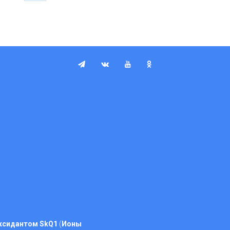
ксидантом SkQ1
(
Ионы