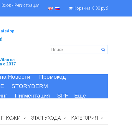
Вход / Регистрация
Корзина:
0.00 руб
hatsApp
и!
itan
на
а c 2017
 на Новости
Промокод
FE
STORYDERM
инг
Пигментация
SPF
Еще
ИП КОЖИ
ЭТАП УХОДА
КАТЕГОРИЯ