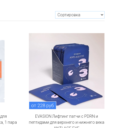
от 228 руб
 для
EVASION Лифтинг патчи с PDRN и
а, 1 пара
пептидами для верхнего и нижнего века