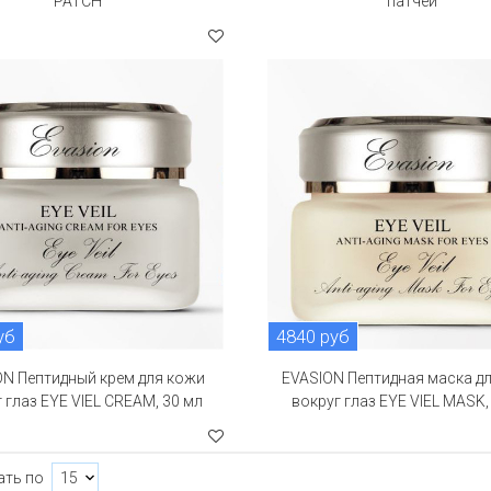
PATCH
патчей
уб
4840 руб
ON Пептидный крем для кожи
EVASION Пептидная маска д
 глаз EYE VIEL CREAM, 30 мл
вокруг глаз EYE VIEL MASK,
ать по