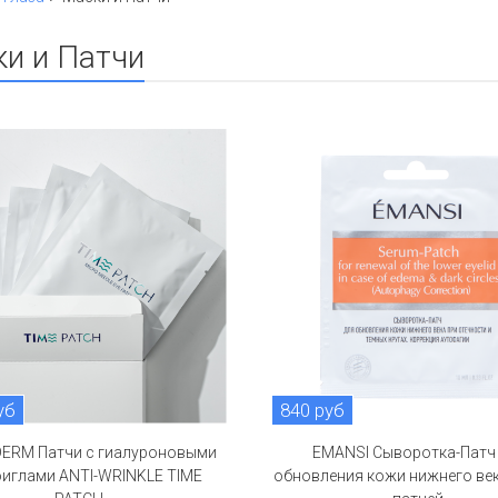
и и Патчи
уб
840 руб
ERM Патчи с гиалуроновыми
EMANSI Сыворотка-Патч
иглами ANTI-WRINKLE TIME
обновления кожи нижнего век