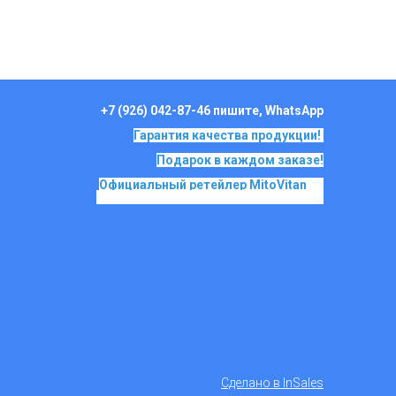
+7 (926) 042-87-46 пишите, WhatsApp
Гарантия качества продукции!
Подарок в каждом заказе!
Официальный ретейлер MitoVitan
на
основе SkQ1, Ионы Скулачева c 2017
Сделано в InSales