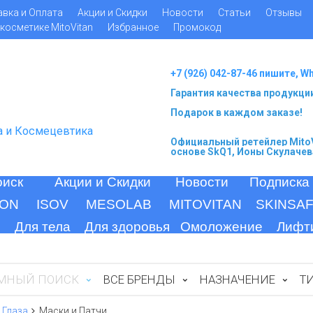
авка и Оплата
Акции и Скидки
Новости
Статьи
Отзывы
косметике MitoVitan
Избранное
Промокод
+7 (926) 042-87-46 пишите, W
Гарантия качества продукци
Подарок в каждом заказе!
а и Космецевтика
Официальный ретейлер MitoV
основе SkQ1, Ионы Скулачев
оиск
Акции и Скидки
Новости
Подписка
ION
ISOV
MESOLAB
MITOVITAN
SKINSA
Для тела
Для здоровья
Омоложение
Лифт
МНЫЙ ПОИСК
ВСЕ БРЕНДЫ
НАЗНАЧЕНИЕ
Т
Глаза
Маски и Патчи