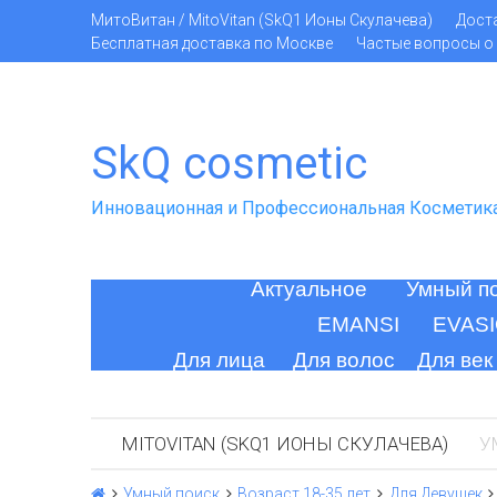
МитоВитан / MitoVitan (SkQ1 Ионы Скулачева)
Дост
Бесплатная доставка по Москве
Частые вопросы о 
SkQ cosmetic
Инновационная и Профессиональная Косметик
Актуальное
Умный п
EMANSI
EVAS
Для лица
Для волос
Для век
MITOVITAN (SKQ1 ИОНЫ СКУЛАЧЕВА)
У
Умный поиск
Возраст 18-35 лет
Для Девушек