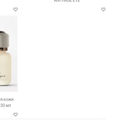
ANTI-AGE EYE
ля кожи
 30 мл