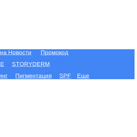
 на Новости
Промокод
FE
STORYDERM
инг
Пигментация
SPF
Еще