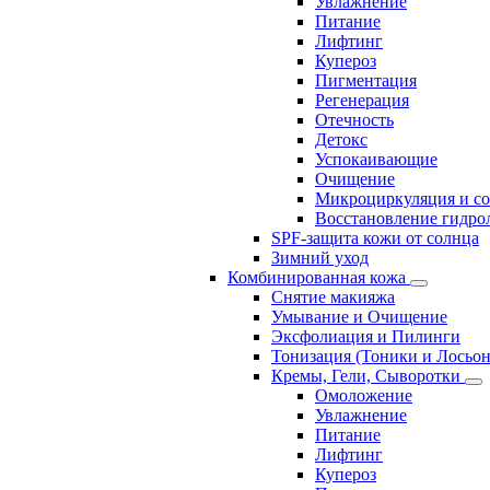
Увлажнение
Питание
Лифтинг
Купероз
Пигментация
Регенерация
Отечность
Детокс
Успокаивающие
Очищение
Микроциркуляция и с
Восстановление гидрол
SPF-защита кожи от солнца
Зимний уход
Комбинированная кожа
Снятие макияжа
Умывание и Очищение
Эксфолиация и Пилинги
Тонизация (Тоники и Лосьо
Кремы, Гели, Сыворотки
Омоложение
Увлажнение
Питание
Лифтинг
Купероз