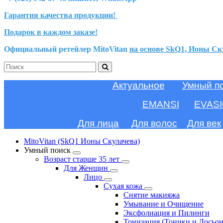
Гарантия качества продукции!
Подарок в каждом заказе!
Официальный ретейлер MitoVitan
на основе SkQ1, Ионы Ск
Актуальное
Умный п
EMANSI
EVAS
Для лица
Для волос
Для век
MitoVitan (SkQ1 Ионы Скулачева)
Умный поиск
Возраст старше 35 лет
Для Женщин
Лицо
Сухая кожа
Снятие макияжа
Умывание и Очищение
Эксфолиация и Пилинги
Тонизация (Тоники и Лосьо