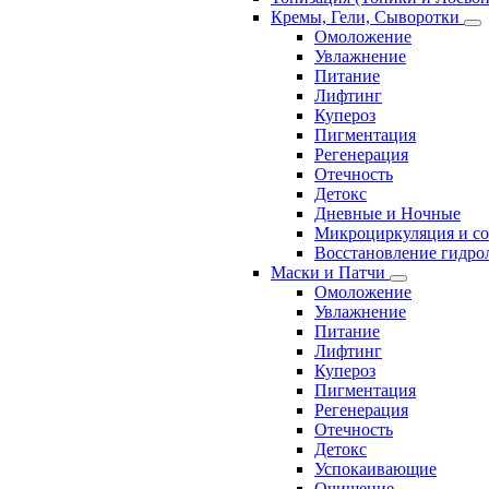
Кремы, Гели, Сыворотки
Омоложение
Увлажнение
Питание
Лифтинг
Купероз
Пигментация
Регенерация
Отечность
Детокс
Дневные и Ночные
Микроциркуляция и с
Восстановление гидрол
Маски и Патчи
Омоложение
Увлажнение
Питание
Лифтинг
Купероз
Пигментация
Регенерация
Отечность
Детокс
Успокаивающие
Очищение