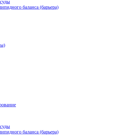
осуды
ипидного баланса (барьера)
ны)
рование
осуды
ипидного баланса (барьера)