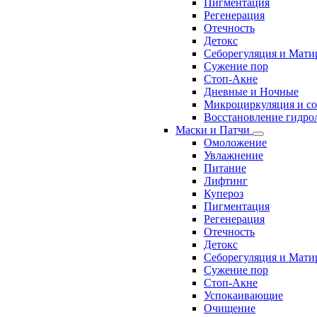
Пигментация
Регенерация
Отечность
Детокс
Себорегуляция и Мати
Сужение пор
Стоп-Акне
Дневные и Ночные
Микроциркуляция и с
Восстановление гидрол
Маски и Патчи
Омоложение
Увлажнение
Питание
Лифтинг
Купероз
Пигментация
Регенерация
Отечность
Детокс
Себорегуляция и Мати
Сужение пор
Стоп-Акне
Успокаивающие
Очищение