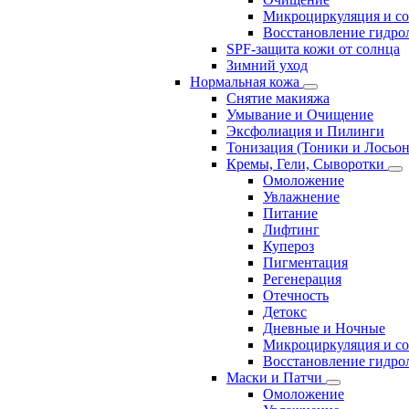
Микроциркуляция и с
Восстановление гидрол
SPF-защита кожи от солнца
Зимний уход
Нормальная кожа
Снятие макияжа
Умывание и Очищение
Эксфолиация и Пилинги
Тонизация (Тоники и Лосьо
Кремы, Гели, Сыворотки
Омоложение
Увлажнение
Питание
Лифтинг
Купероз
Пигментация
Регенерация
Отечность
Детокс
Дневные и Ночные
Микроциркуляция и с
Восстановление гидрол
Маски и Патчи
Омоложение