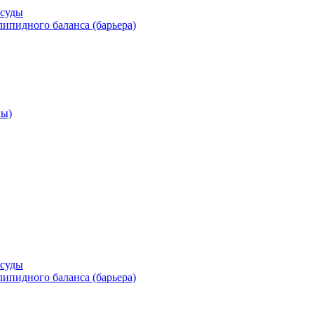
осуды
ипидного баланса (барьера)
ны)
осуды
ипидного баланса (барьера)