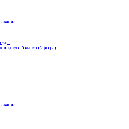
рование
осуды
ипидного баланса (барьера)
рование