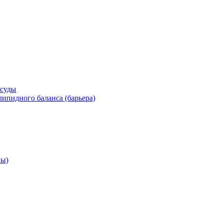
осуды
ипидного баланса (барьера)
ны)