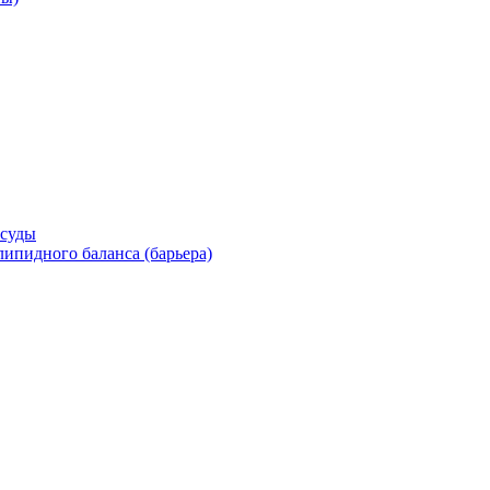
осуды
ипидного баланса (барьера)