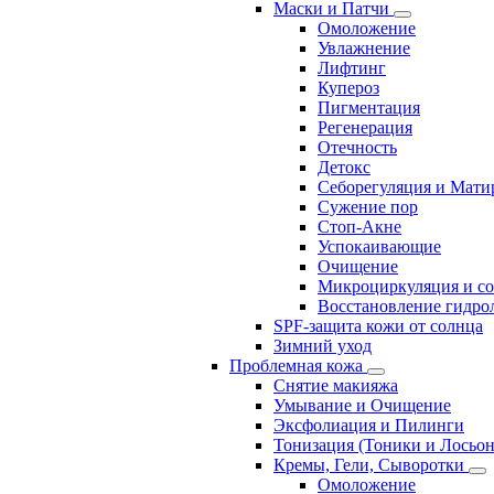
Маски и Патчи
Омоложение
Увлажнение
Лифтинг
Купероз
Пигментация
Регенерация
Отечность
Детокс
Себорегуляция и Мати
Сужение пор
Стоп-Акне
Успокаивающие
Очищение
Микроциркуляция и с
Восстановление гидрол
SPF-защита кожи от солнца
Зимний уход
Проблемная кожа
Снятие макияжа
Умывание и Очищение
Эксфолиация и Пилинги
Тонизация (Тоники и Лосьо
Кремы, Гели, Сыворотки
Омоложение