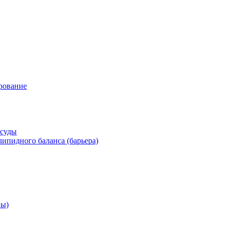
рование
осуды
ипидного баланса (барьера)
ны)