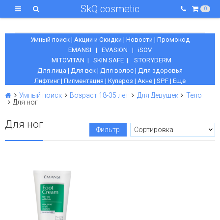
SkQ cosmetic
0
Умный поиск
|
Акции и Скидки
|
Новости
|
Промокод
EMANSI
|
EVASION
|
iSOV
MITOVITAN
|
SKIN SAFE
|
STORYDERM
Для лица
|
Для век
|
Для волос
|
Для здоровья
Лифтинг
|
Пигментация
|
Купероз
|
Акне
|
SPF
|
Еще
Умный поиск
Возраст 18-35 лет
Для Девушек
Тело
Для ног
Для ног
Фильтр