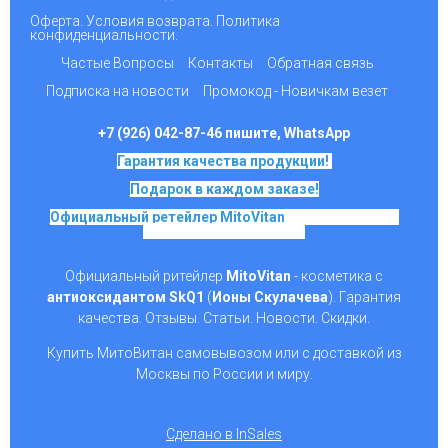
Оферта. Условия возврата. Политика
конфиденциальности.
Частые Вопросы
Контакты
Обратная связь
Подписка на новости
Промокод - Новичкам везет
+7 (926) 042-87-46 пишите, WhatsApp
Гарантия качества продукции!
Подарок в каждом заказе!
Официальный ретейлер MitoVitan
на основе SkQ1,
Ионы Скулачева c 2017
Официальный ритейлер
MitoVitan
- косметика с
антиоксидантом SkQ1
(
Ионы Скулачева
). Гарантия
качества. Отзывы. Статьи. Новости. Скидки.
Купить МитоВитан самовывозом или с доставкой из
Москвы по России и миру.
Сделано в InSales