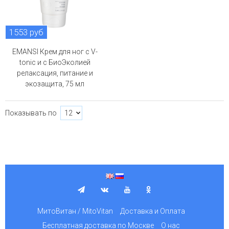
1553 руб
EMANSI Крем для ног с V-
tonic и с БиоЭколией
релаксация, питание и
экозащита, 75 мл
Показывать по
МитоВитан / MitoVitan
Доставка и Оплата
Бесплатная доставка по Москве
О нас