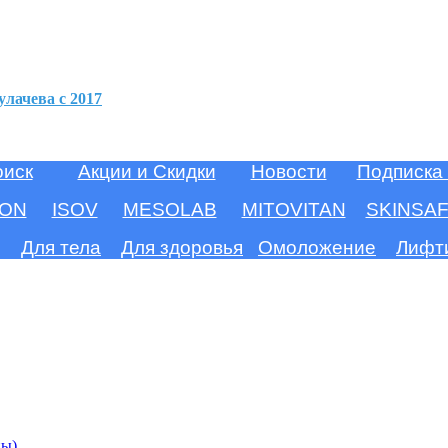
улачева c 2017
оиск
Акции и Скидки
Новости
Подписка
ION
ISOV
MESOLAB
MITOVITAN
SKINSA
Для тела
Для здоровья
Омоложение
Лифт
ны)