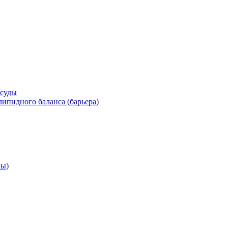
осуды
ипидного баланса (барьера)
ны)