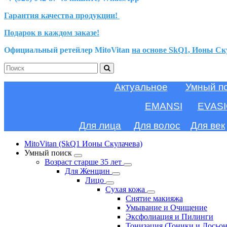
Гарантия качества продукции!
Подарок в каждом заказе!
Официальный ретейлер MitoVitan
на основе SkQ1, Ионы Ск
Актуальное
Умный п
EMANSI
EVAS
Для лица
Для волос
Для век
MitoVitan (SkQ1 Ионы Скулачева)
Умный поиск
Возраст старше 35 лет
Для Женщин
Лицо
Сухая кожа
Снятие макияжа
Умывание и Очищение
Эксфолиация и Пилинги
Тонизация (Тоники и Лосьо