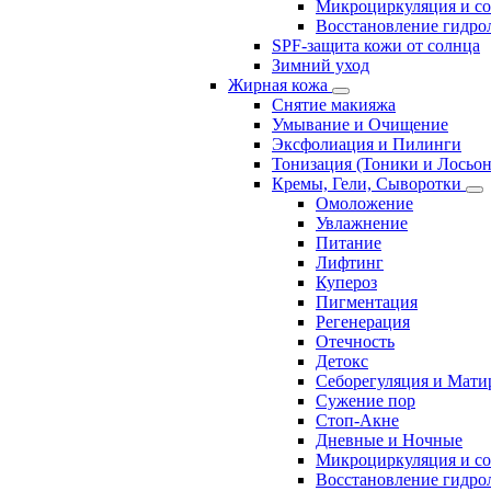
Микроциркуляция и с
Восстановление гидрол
SPF-защита кожи от солнца
Зимний уход
Жирная кожа
Снятие макияжа
Умывание и Очищение
Эксфолиация и Пилинги
Тонизация (Тоники и Лосьо
Кремы, Гели, Сыворотки
Омоложение
Увлажнение
Питание
Лифтинг
Купероз
Пигментация
Регенерация
Отечность
Детокс
Себорегуляция и Мати
Сужение пор
Стоп-Акне
Дневные и Ночные
Микроциркуляция и с
Восстановление гидрол