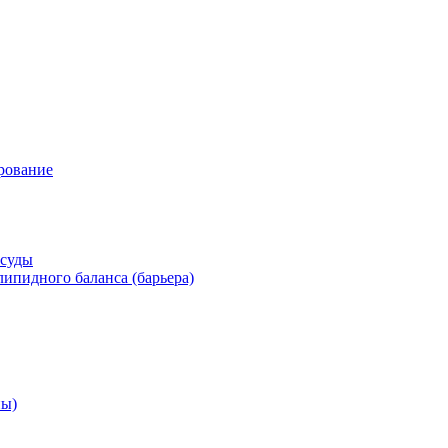
рование
осуды
ипидного баланса (барьера)
ны)