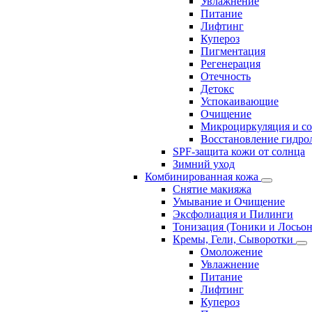
Увлажнение
Питание
Лифтинг
Купероз
Пигментация
Регенерация
Отечность
Детокс
Успокаивающие
Очищение
Микроциркуляция и с
Восстановление гидрол
SPF-защита кожи от солнца
Зимний уход
Комбинированная кожа
Снятие макияжа
Умывание и Очищение
Эксфолиация и Пилинги
Тонизация (Тоники и Лосьо
Кремы, Гели, Сыворотки
Омоложение
Увлажнение
Питание
Лифтинг
Купероз