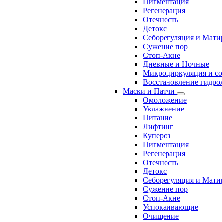
Пигментация
Регенерация
Отечность
Детокс
Себорегуляция и Мати
Сужение пор
Стоп-Акне
Дневные и Ночные
Микроциркуляция и с
Восстановление гидрол
Маски и Патчи
Омоложение
Увлажнение
Питание
Лифтинг
Купероз
Пигментация
Регенерация
Отечность
Детокс
Себорегуляция и Мати
Сужение пор
Стоп-Акне
Успокаивающие
Очищение