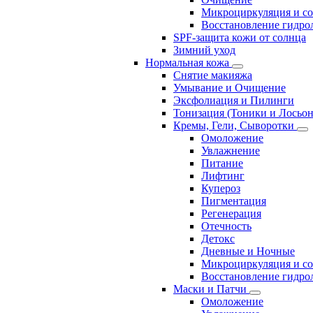
Микроциркуляция и с
Восстановление гидрол
SPF-защита кожи от солнца
Зимний уход
Нормальная кожа
Снятие макияжа
Умывание и Очищение
Эксфолиация и Пилинги
Тонизация (Тоники и Лосьо
Кремы, Гели, Сыворотки
Омоложение
Увлажнение
Питание
Лифтинг
Купероз
Пигментация
Регенерация
Отечность
Детокс
Дневные и Ночные
Микроциркуляция и с
Восстановление гидрол
Маски и Патчи
Омоложение