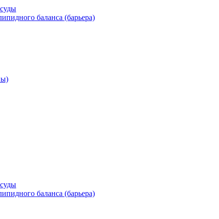
осуды
ипидного баланса (барьера)
ны)
осуды
ипидного баланса (барьера)