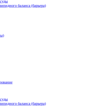
осуды
ипидного баланса (барьера)
ны)
рование
осуды
ипидного баланса (барьера)