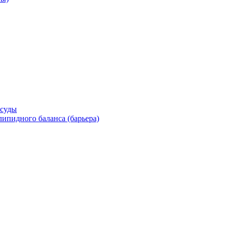
осуды
ипидного баланса (барьера)