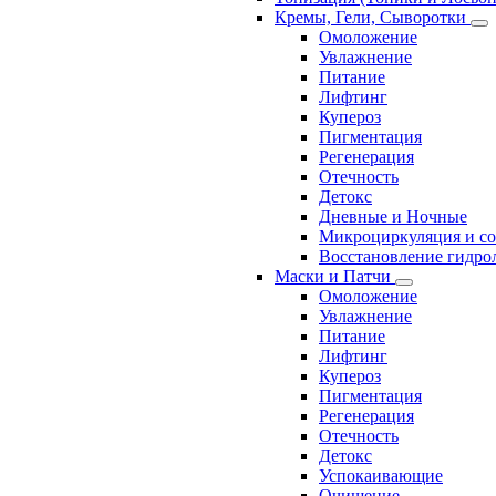
Кремы, Гели, Сыворотки
Омоложение
Увлажнение
Питание
Лифтинг
Купероз
Пигментация
Регенерация
Отечность
Детокс
Дневные и Ночные
Микроциркуляция и с
Восстановление гидрол
Маски и Патчи
Омоложение
Увлажнение
Питание
Лифтинг
Купероз
Пигментация
Регенерация
Отечность
Детокс
Успокаивающие
Очищение