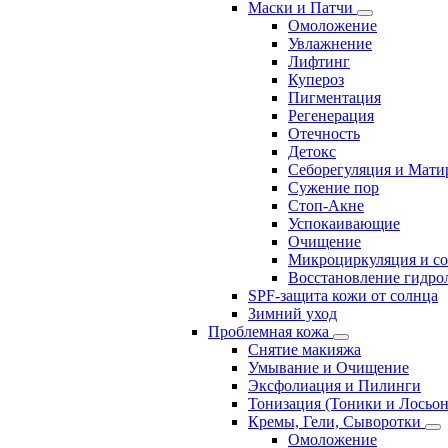
Маски и Патчи
Омоложение
Увлажнение
Лифтинг
Купероз
Пигментация
Регенерация
Отечность
Детокс
Себорегуляция и Мати
Сужение пор
Стоп-Акне
Успокаивающие
Очищение
Микроциркуляция и с
Восстановление гидрол
SPF-защита кожи от солнца
Зимний уход
Проблемная кожа
Снятие макияжа
Умывание и Очищение
Эксфолиация и Пилинги
Тонизация (Тоники и Лосьо
Кремы, Гели, Сыворотки
Омоложение