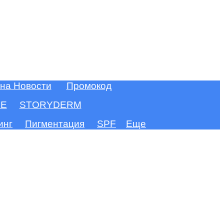
 на Новости
Промокод
FE
STORYDERM
инг
Пигментация
SPF
Еще