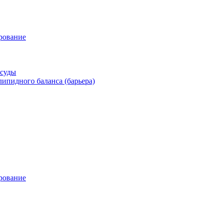
рование
осуды
ипидного баланса (барьера)
рование