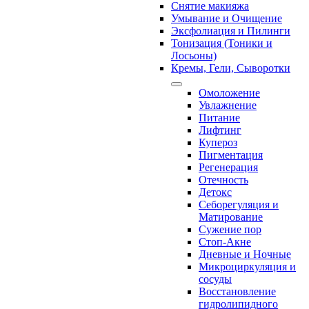
Снятие макияжа
Умывание и Очищение
Эксфолиация и Пилинги
Тонизация (Тоники и
Лосьоны)
Кремы, Гели, Сыворотки
Омоложение
Увлажнение
Питание
Лифтинг
Купероз
Пигментация
Регенерация
Отечность
Детокс
Себорегуляция и
Матирование
Сужение пор
Стоп-Акне
Дневные и Ночные
Микроциркуляция и
сосуды
Восстановление
гидролипидного