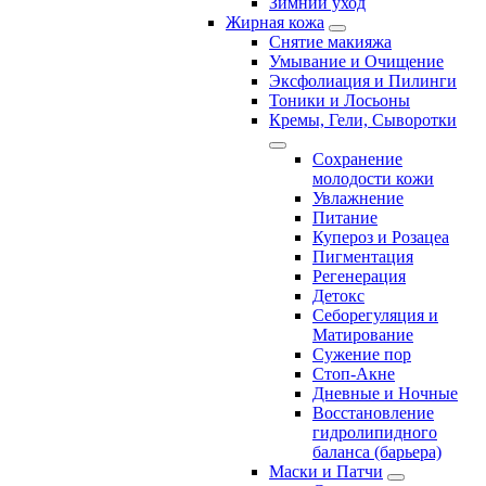
Зимний уход
Жирная кожа
Снятие макияжа
Умывание и Очищение
Эксфолиация и Пилинги
Тоники и Лосьоны
Кремы, Гели, Сыворотки
Сохранение
молодости кожи
Увлажнение
Питание
Купероз и Розацеа
Пигментация
Регенерация
Детокс
Себорегуляция и
Матирование
Сужение пор
Стоп-Акне
Дневные и Ночные
Восстановление
гидролипидного
баланса (барьера)
Маски и Патчи