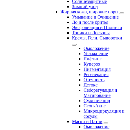
Солнцезащитные
Зимний уход
Жирная кожа, широкие поры
Умывание и Очищение
До и после бритья
Эксфолиация и Пилинги
Тоники и Лосьоны
Кремы, Гели, Сыворотки
Омоложение
Увлажнение
Лифтинг
Купероз
Пигментация
Регенерация
Отечность
Детокс
Себорегуляция и
Матирование
Сужение пор
Стоп-Акне
Микроциркуляция и
сосуды
Маски и Патчи
Омоложение