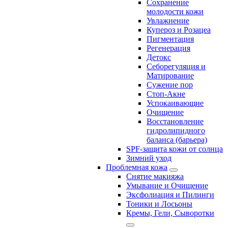
Сохранение
молодости кожи
Увлажнение
Купероз и Розацеа
Пигментация
Регенерация
Детокс
Себорегуляция и
Матирование
Сужение пор
Стоп-Акне
Успокаивающие
Очищение
Восстановление
гидролипидного
баланса (барьера)
SPF-защита кожи от солнца
Зимний уход
Проблемная кожа
Снятие макияжа
Умывание и Очищение
Эксфолиация и Пилинги
Тоники и Лосьоны
Кремы, Гели, Сыворотки