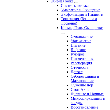
Жирная кожа
Снятие макияжа
Умывание и Очищение
Эксфолиация и Пилинги
Тонизация (Тоники и
Лосьоны)
Кремы, Гели, Сыворотки
Омоложение
Увлажнение
Питание
Лифтинг
Купероз
Пигментация
Регенерация
Отечность
Детокс
Себорегуляция и
Матирование
Сужение пор
Стоп-Акне
Дневные и Ночные
Микроциркуляция и
сосуды
Восстановление