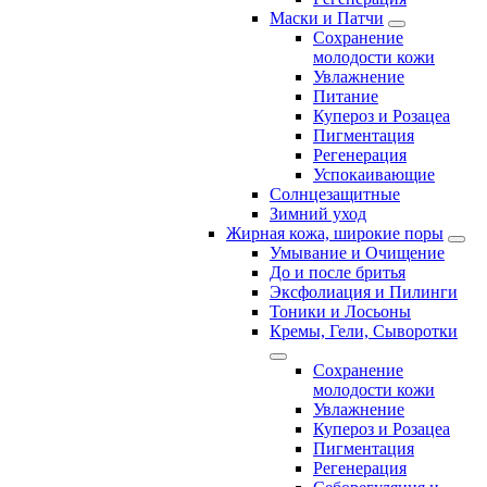
Маски и Патчи
Сохранение
молодости кожи
Увлажнение
Питание
Купероз и Розацеа
Пигментация
Регенерация
Успокаивающие
Солнцезащитные
Зимний уход
Жирная кожа, широкие поры
Умывание и Очищение
До и после бритья
Эксфолиация и Пилинги
Тоники и Лосьоны
Кремы, Гели, Сыворотки
Сохранение
молодости кожи
Увлажнение
Купероз и Розацеа
Пигментация
Регенерация