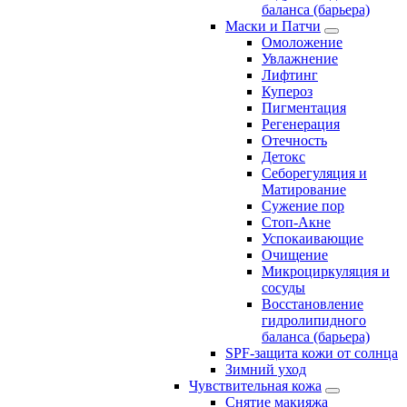
баланса (барьера)
Маски и Патчи
Омоложение
Увлажнение
Лифтинг
Купероз
Пигментация
Регенерация
Отечность
Детокс
Себорегуляция и
Матирование
Сужение пор
Стоп-Акне
Успокаивающие
Очищение
Микроциркуляция и
сосуды
Восстановление
гидролипидного
баланса (барьера)
SPF-защита кожи от солнца
Зимний уход
Чувствительная кожа
Снятие макияжа