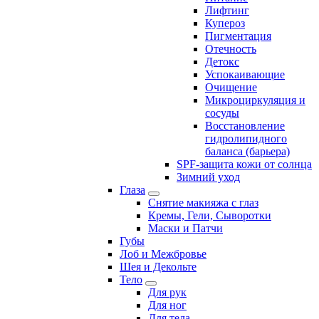
Лифтинг
Купероз
Пигментация
Отечность
Детокс
Успокаивающие
Очищение
Микроциркуляция и
сосуды
Восстановление
гидролипидного
баланса (барьера)
SPF-защита кожи от солнца
Зимний уход
Глаза
Снятие макияжа с глаз
Кремы, Гели, Сыворотки
Маски и Патчи
Губы
Лоб и Межбровье
Шея и Декольте
Тело
Для рук
Для ног
Для тела