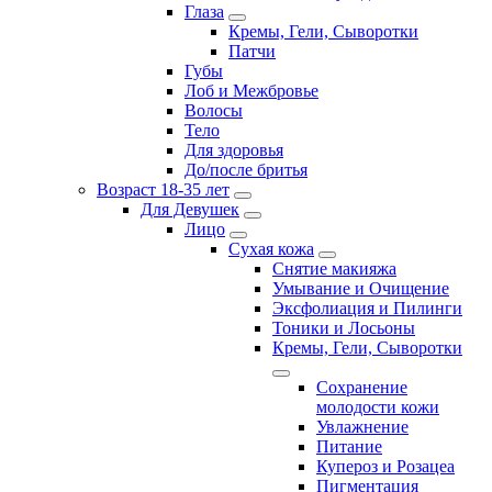
Глаза
Кремы, Гели, Сыворотки
Патчи
Губы
Лоб и Межбровье
Волосы
Тело
Для здоровья
До/после бритья
Возраст 18-35 лет
Для Девушек
Лицо
Сухая кожа
Снятие макияжа
Умывание и Очищение
Эксфолиация и Пилинги
Тоники и Лосьоны
Кремы, Гели, Сыворотки
Сохранение
молодости кожи
Увлажнение
Питание
Купероз и Розацеа
Пигментация