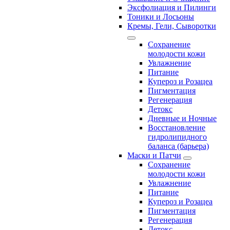
Эксфолиация и Пилинги
Тоники и Лосьоны
Кремы, Гели, Сыворотки
Сохранение
молодости кожи
Увлажнение
Питание
Купероз и Розацеа
Пигментация
Регенерация
Детокс
Дневные и Ночные
Восстановление
гидролипидного
баланса (барьера)
Маски и Патчи
Сохранение
молодости кожи
Увлажнение
Питание
Купероз и Розацеа
Пигментация
Регенерация
Детокс