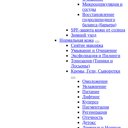
Микроциркуляция и
сосуды
Восстановление
гидролипидного
баланса (барьера)
SPF-защита кожи от солнца
Зимний уход
Нормальная кожа
Снятие макияжа
Умывание и Очищение
Эксфолиация и Пилинги
Тонизация (Тоники и
Лосьоны)
Кремы, Гели, Сыворотки
Омоложение
Увлажнение
Питание
Лифтинг
Купероз
Пигментация
Регенерация
Отечность
Детокс
Дневные и Ночные