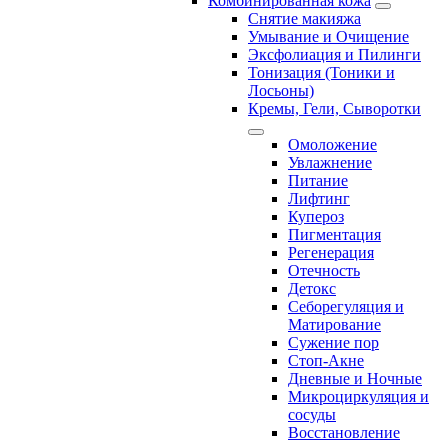
Комбинированная кожа
Снятие макияжа
Умывание и Очищение
Эксфолиация и Пилинги
Тонизация (Тоники и
Лосьоны)
Кремы, Гели, Сыворотки
Омоложение
Увлажнение
Питание
Лифтинг
Купероз
Пигментация
Регенерация
Отечность
Детокс
Себорегуляция и
Матирование
Сужение пор
Стоп-Акне
Дневные и Ночные
Микроциркуляция и
сосуды
Восстановление