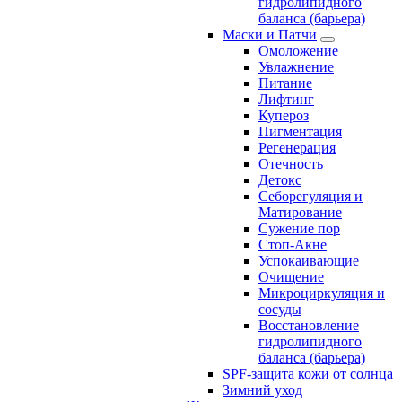
гидролипидного
баланса (барьера)
Маски и Патчи
Омоложение
Увлажнение
Питание
Лифтинг
Купероз
Пигментация
Регенерация
Отечность
Детокс
Себорегуляция и
Матирование
Сужение пор
Стоп-Акне
Успокаивающие
Очищение
Микроциркуляция и
сосуды
Восстановление
гидролипидного
баланса (барьера)
SPF-защита кожи от солнца
Зимний уход