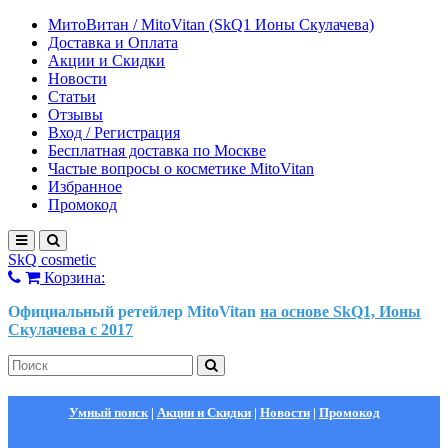
МитоВитан / MitoVitan (SkQ1 Ионы Скулачева)
Доставка и Оплата
Акции и Скидки
Новости
Статьи
Отзывы
Вход / Регистрация
Бесплатная доставка по Москве
Частые вопросы о косметике MitoVitan
Избранное
Промокод
SkQ cosmetic
Корзина:
Официальный ретейлер MitoVitan
на основе SkQ1, Ионы
Скулачева c 2017
Умный поиск
|
Акции и Скидки
|
Новости
|
Промокод