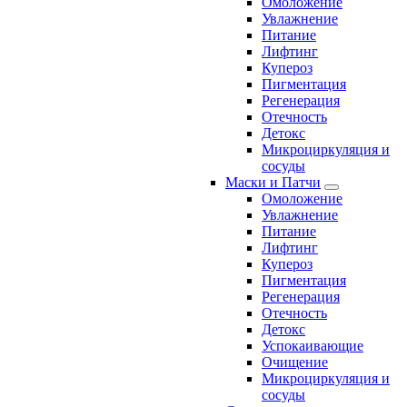
Омоложение
Увлажнение
Питание
Лифтинг
Купероз
Пигментация
Регенерация
Отечность
Детокс
Микроциркуляция и
сосуды
Маски и Патчи
Омоложение
Увлажнение
Питание
Лифтинг
Купероз
Пигментация
Регенерация
Отечность
Детокс
Успокаивающие
Очищение
Микроциркуляция и
сосуды