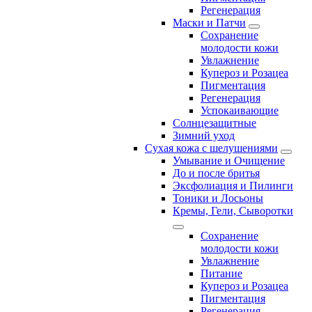
Регенерация
Маски и Патчи
Сохранение
молодости кожи
Увлажнение
Купероз и Розацеа
Пигментация
Регенерация
Успокаивающие
Солнцезащитные
Зимний уход
Сухая кожа с шелушениями
Умывание и Очищение
До и после бритья
Эксфолиация и Пилинги
Тоники и Лосьоны
Кремы, Гели, Сыворотки
Сохранение
молодости кожи
Увлажнение
Питание
Купероз и Розацеа
Пигментация
Регенерация