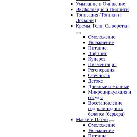
Умывание и Очищение
Эксфолиация и Пилинги
Тонизация (Тоники и
Лосьоны)
Кремы, Гели, Сыворотки
Омоложение
Увлажнение
Питание
Лифтинг
Купероз
Пигментация
Регенерация
Отечность
Детокс
Дневные и Ночные
Микроциркуляция и
сосуды
Восстановление
гидролипидного
баланса (барьера)
Маски и Патчи
Омоложение
Увлажнение
Питание