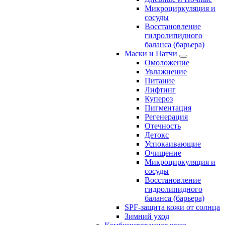
Микроциркуляция и
сосуды
Восстановление
гидролипидного
баланса (барьера)
Маски и Патчи
Омоложение
Увлажнение
Питание
Лифтинг
Купероз
Пигментация
Регенерация
Отечность
Детокс
Успокаивающие
Очищение
Микроциркуляция и
сосуды
Восстановление
гидролипидного
баланса (барьера)
SPF-защита кожи от солнца
Зимний уход