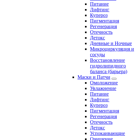
Питание
Лифтинг
Купероз
Пигментация
Регенерация
Отечность
Детокс
Дневные и Ночные
Микроциркуляция и
сосуды
Восстановление
гидролипидного
баланса (барьера)
Маски и Патчи
Омоложение
Увлажнение
Питание
Лифтинг
Купероз
Пигментация
Регенерация
Отечность
Детокс
Успокаивающие
Очищение