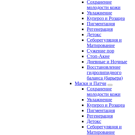
Сохранение
молодости кожи
Увлажнение
Купероз и Розацеа
Пигментация
Регенерация
Детокс
Себорегуляция и
Матирование
Сужение пор
Стоп-Акне
Дневные и Ночные
Восстановление
гидролипидного
баланса (барьера)
Маски и Патчи
Сохранение
молодости кожи
Увлажнение
Купероз и Розацеа
Пигментация
Регенерация
Детокс
Себорегуляция и
Матирование