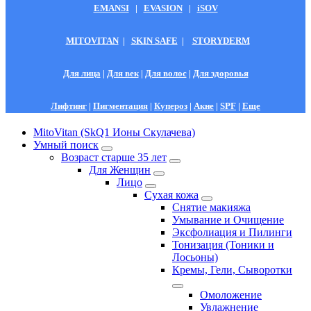
EMANSI
|
EVASION
|
iSOV
MITOVITAN
|
SKIN SAFE
|
STORYDERM
Для лица
|
Для век
|
Для волос
|
Для здоровья
Лифтинг
|
Пигментация
|
Купероз
|
Акне
|
SPF
|
Еще
MitoVitan (SkQ1 Ионы Скулачева)
Умный поиск
Возраст старше 35 лет
Для Женщин
Лицо
Сухая кожа
Снятие макияжа
Умывание и Очищение
Эксфолиация и Пилинги
Тонизация (Тоники и
Лосьоны)
Кремы, Гели, Сыворотки
Омоложение
Увлажнение