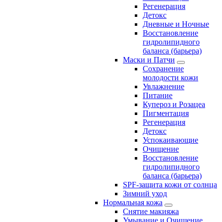
Регенерация
Детокс
Дневные и Ночные
Восстановление
гидролипидного
баланса (барьера)
Маски и Патчи
Сохранение
молодости кожи
Увлажнение
Питание
Купероз и Розацеа
Пигментация
Регенерация
Детокс
Успокаивающие
Очищение
Восстановление
гидролипидного
баланса (барьера)
SPF-защита кожи от солнца
Зимний уход
Нормальная кожа
Снятие макияжа
Умывание и Очищение