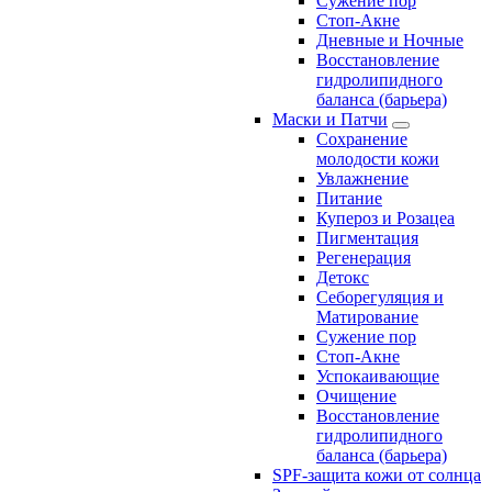
Сужение пор
Стоп-Акне
Дневные и Ночные
Восстановление
гидролипидного
баланса (барьера)
Маски и Патчи
Сохранение
молодости кожи
Увлажнение
Питание
Купероз и Розацеа
Пигментация
Регенерация
Детокс
Себорегуляция и
Матирование
Сужение пор
Стоп-Акне
Успокаивающие
Очищение
Восстановление
гидролипидного
баланса (барьера)
SPF-защита кожи от солнца