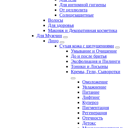
Для интимной гигиены
От целлюлита
Солнцезащитные
Волосы
Для здоровья
Макияж и Декоративная косметика
Для Мужчин
Лицо
Сухая кожа с шелушениями
Умывание и Очищение
До и после бритья
Эксфолиация и Пилинги
Тоники и Лосьоны
Кремы, Гели, Сыворотки
Омоложение
Увлажнение
Питание
Лифтинг
Купероз
Пигментация
Регенерация
Отечность
Детокс