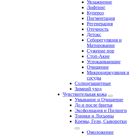
Увлажнение
Лифтинг
Купероз
Пигментация
Регенерация
Отечность
Детокс
Себорегуляция и
Матирование
Сужение пор
Стоп-Акне
Успокаивающие
Очищение
Микроциркуляция и
сосуды
Солнцезащитные
Зимний уход
Чувствительная кожа
Умывание и Очищение
До и после бритья
Эксфолиация и Пилинги
Тоники и Лосьоны
Кремы, Гели, Сыворотки
Омоложение