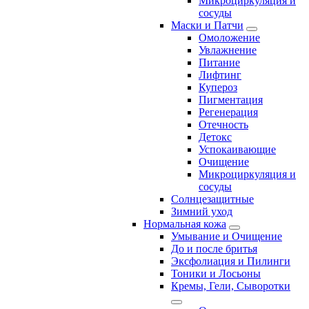
Микроциркуляция и
сосуды
Маски и Патчи
Омоложение
Увлажнение
Питание
Лифтинг
Купероз
Пигментация
Регенерация
Отечность
Детокс
Успокаивающие
Очищение
Микроциркуляция и
сосуды
Солнцезащитные
Зимний уход
Нормальная кожа
Умывание и Очищение
До и после бритья
Эксфолиация и Пилинги
Тоники и Лосьоны
Кремы, Гели, Сыворотки