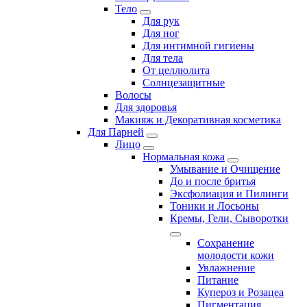
Тело
Для рук
Для ног
Для интимной гигиены
Для тела
От целлюлита
Солнцезащитные
Волосы
Для здоровья
Макияж и Декоративная косметика
Для Парней
Лицо
Нормальная кожа
Умывание и Очищение
До и после бритья
Эксфолиация и Пилинги
Тоники и Лосьоны
Кремы, Гели, Сыворотки
Сохранение
молодости кожи
Увлажнение
Питание
Купероз и Розацеа
Пигментация