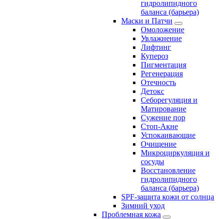
гидролипидного
баланса (барьера)
Маски и Патчи
Омоложение
Увлажнение
Лифтинг
Купероз
Пигментация
Регенерация
Отечность
Детокс
Себорегуляция и
Матирование
Сужение пор
Стоп-Акне
Успокаивающие
Очищение
Микроциркуляция и
сосуды
Восстановление
гидролипидного
баланса (барьера)
SPF-защита кожи от солнца
Зимний уход
Проблемная кожа