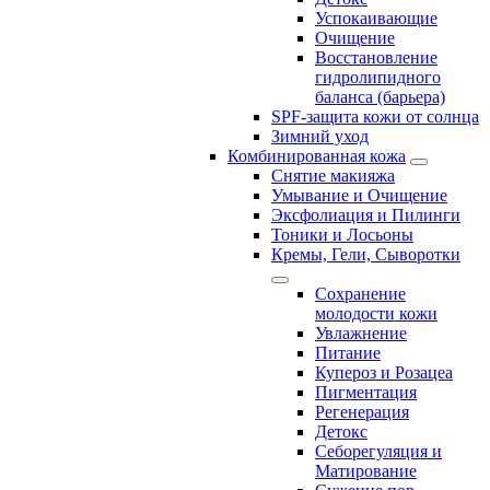
Успокаивающие
Очищение
Восстановление
гидролипидного
баланса (барьера)
SPF-защита кожи от солнца
Зимний уход
Комбинированная кожа
Снятие макияжа
Умывание и Очищение
Эксфолиация и Пилинги
Тоники и Лосьоны
Кремы, Гели, Сыворотки
Сохранение
молодости кожи
Увлажнение
Питание
Купероз и Розацеа
Пигментация
Регенерация
Детокс
Себорегуляция и
Матирование