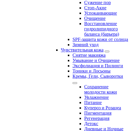
Сужение пор
Стоп-Акне
Успокаивающие
Очищение
Восстановление
гидролипидного
баланса (барьера)
SPF-защита кожи от солнца
Зимний уход
Чувствительная кожа
Снятие макияжа
Умывание и Очищение
Эксфолиация и Пилинги
Тоники и Лосьоны
Кремы, Гели, Сыворотки
Сохранение
молодости кожи
Увлажнение
Питание
Купероз и Розацеа
Пигментация
Регенерация
Детокс
Дневные и Ночные