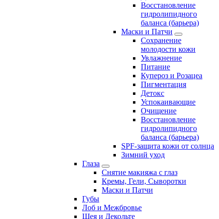
Восстановление
гидролипидного
баланса (барьера)
Маски и Патчи
Сохранение
молодости кожи
Увлажнение
Питание
Купероз и Розацеа
Пигментация
Детокс
Успокаивающие
Очищение
Восстановление
гидролипидного
баланса (барьера)
SPF-защита кожи от солнца
Зимний уход
Глаза
Снятие макияжа с глаз
Кремы, Гели, Сыворотки
Маски и Патчи
Губы
Лоб и Межбровье
Шея и Декольте