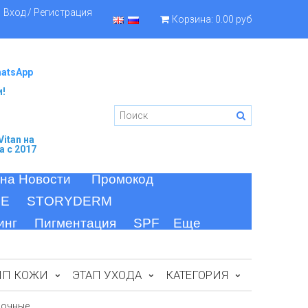
Вход / Регистрация
Корзина:
0.00 руб
hatsApp
и!
itan
на
а c 2017
 на Новости
Промокод
FE
STORYDERM
инг
Пигментация
SPF
Еще
ИП КОЖИ
ЭТАП УХОДА
КАТЕГОРИЯ
Ночные