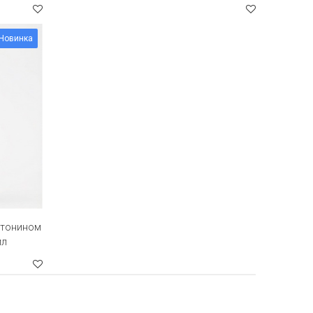
Новинка
атонином
мл