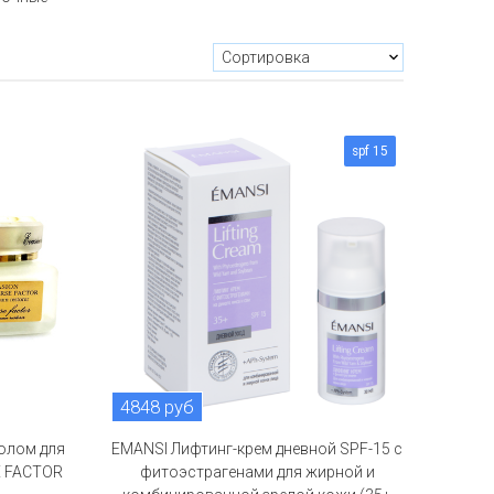
spf 15
4848 руб
олом для
EMANSI Лифтинг-крем дневной SPF-15 с
E FACTOR
фитоэстрагенами для жирной и