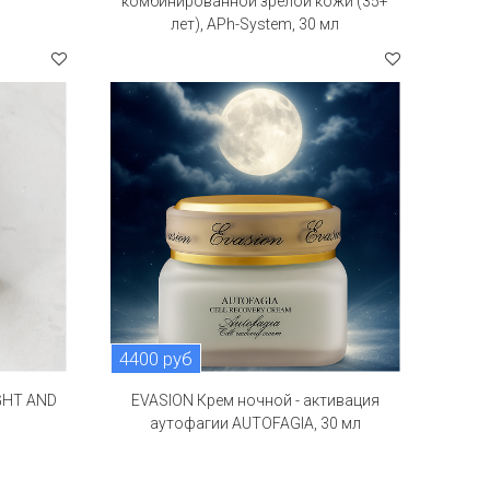
комбинированной зрелой кожи (35+
лет), APh-System, 30 мл
4400 руб
GHT AND
EVASION Крем ночной - активация
аутофагии AUTOFAGIA, 30 мл