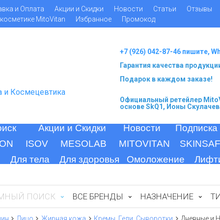
авка и Оплата
Акции и Скидки
Новости
Статьи
Отзывы
косметике MitoVitan
Избранное
Промокод
+7 (926) 042-87-46 пишите, W
Гарантия качества продукци
Подарок в каждом заказе!
а и Космецевтика
Официальный ретейлер MitoV
основе SkQ1, Ионы Скулачев
оиск
Акции и Скидки
Новости
Подписка
ION
ISOV
MESOLAB
MITOVITAN
SKINSA
Для тела
Для здоровья
Омоложение
Лифт
МНЫЙ ПОИСК
ВСЕ БРЕНДЫ
НАЗНАЧЕНИЕ
Т
щин
Лицо
Жирная кожа
Кремы, Гели, Сыворотки
Дневные и 