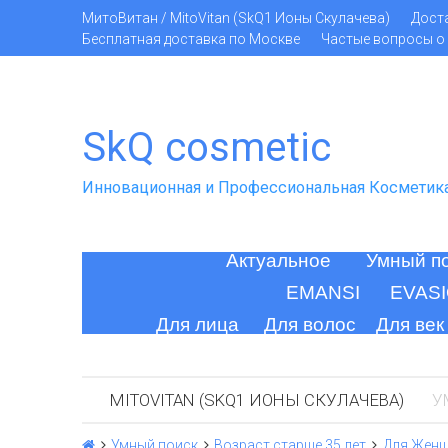
МитоВитан / MitoVitan (SkQ1 Ионы Скулачева)
Дост
Бесплатная доставка по Москве
Частые вопросы о 
SkQ cosmetic
Инновационная и Профессиональная Косметик
Актуальное
Умный п
EMANSI
EVAS
Для лица
Для волос
Для век
MITOVITAN (SKQ1 ИОНЫ СКУЛАЧЕВА)
У
Умный поиск
Возраст старше 35 лет
Для Жен