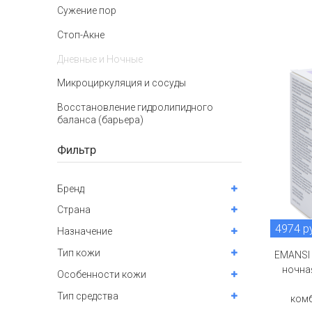
Сужение пор
Стоп-Акне
Дневные и Ночные
Микроциркуляция и сосуды
Восстановление гидролипидного
баланса (барьера)
Фильтр
Бренд
Страна
4974 р
Назначение
Тип кожи
EMANSI
ночна
Особенности кожи
Тип средства
комб