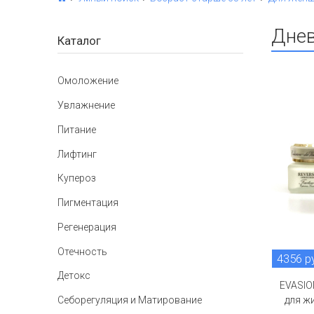
Днев
Каталог
Омоложение
Увлажнение
Питание
Лифтинг
Купероз
Пигментация
Регенерация
Отечность
4356 р
Детокс
EVASIO
для ж
Себорегуляция и Матирование