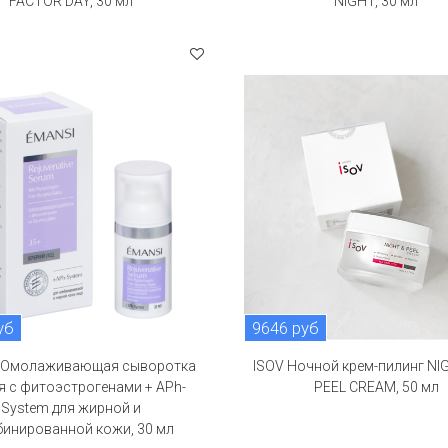
FACTOR DAY, 30 мл
NIGHT, 30 мл
уб
9646 руб
 Омолаживающая сыворотка
ISOV Ночной крем-пилинг NI
я с фитоэстрогенами + APh-
PEEL CREAM, 50 мл
System для жирной и
инированной кожи, 30 мл