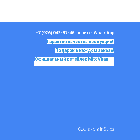
+7 (926) 042-87-46 пишите, WhatsApp
Гарантия качества продукции!
Подарок в каждом заказе!
Официальный ретейлер MitoVitan
на
основе SkQ1, Ионы Скулачева c 2017
Сделано в InSales