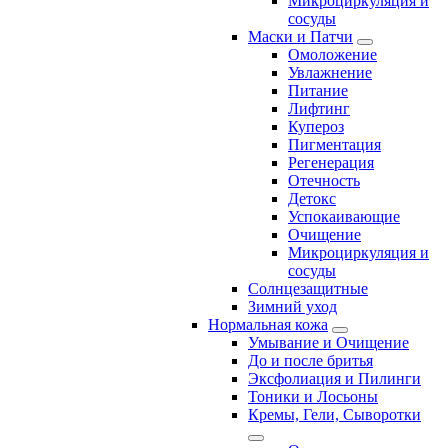
Микроциркуляция и
сосуды
Маски и Патчи
Омоложение
Увлажнение
Питание
Лифтинг
Купероз
Пигментация
Регенерация
Отечность
Детокс
Успокаивающие
Очищение
Микроциркуляция и
сосуды
Солнцезащитные
Зимний уход
Нормальная кожа
Умывание и Очищение
До и после бритья
Эксфолиация и Пилинги
Тоники и Лосьоны
Кремы, Гели, Сыворотки