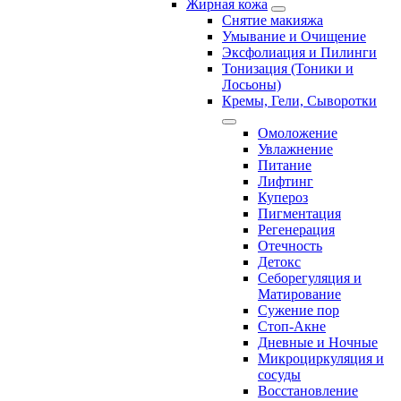
Жирная кожа
Снятие макияжа
Умывание и Очищение
Эксфолиация и Пилинги
Тонизация (Тоники и
Лосьоны)
Кремы, Гели, Сыворотки
Омоложение
Увлажнение
Питание
Лифтинг
Купероз
Пигментация
Регенерация
Отечность
Детокс
Себорегуляция и
Матирование
Сужение пор
Стоп-Акне
Дневные и Ночные
Микроциркуляция и
сосуды
Восстановление