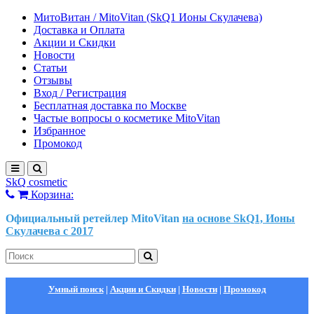
МитоВитан / MitoVitan (SkQ1 Ионы Скулачева)
Доставка и Оплата
Акции и Скидки
Новости
Статьи
Отзывы
Вход / Регистрация
Бесплатная доставка по Москве
Частые вопросы о косметике MitoVitan
Избранное
Промокод
SkQ cosmetic
Корзина:
Официальный ретейлер MitoVitan
на основе SkQ1, Ионы
Скулачева c 2017
Умный поиск
|
Акции и Скидки
|
Новости
|
Промокод