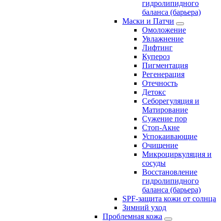
гидролипидного
баланса (барьера)
Маски и Патчи
Омоложение
Увлажнение
Лифтинг
Купероз
Пигментация
Регенерация
Отечность
Детокс
Себорегуляция и
Матирование
Сужение пор
Стоп-Акне
Успокаивающие
Очищение
Микроциркуляция и
сосуды
Восстановление
гидролипидного
баланса (барьера)
SPF-защита кожи от солнца
Зимний уход
Проблемная кожа