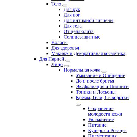
Тело
Для рук
Для ног
Для интимной гигиены
Для тела
От целлюлита
Солнцезащитные
Волосы
Для здоровья
Макияж и Декоративная косметика
Для Парней
Лицо
Нормальная кожа
Умывание и Очищение
До и после бритья
Эксфолиация и Пилинги
Тоники и Лосьоны
Кремы, Гели, Сыворотки
Сохранение
молодости кожи
Увлажнение
Питание
Купероз и Розацеа
Пигментация