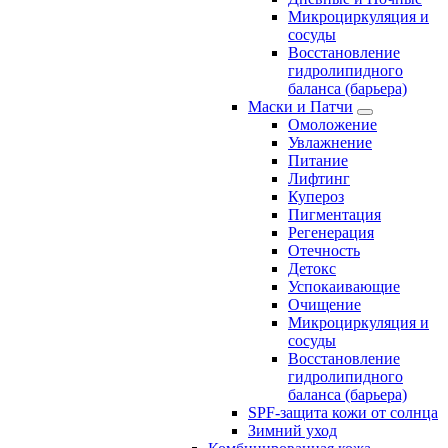
Микроциркуляция и
сосуды
Восстановление
гидролипидного
баланса (барьера)
Маски и Патчи
Омоложение
Увлажнение
Питание
Лифтинг
Купероз
Пигментация
Регенерация
Отечность
Детокс
Успокаивающие
Очищение
Микроциркуляция и
сосуды
Восстановление
гидролипидного
баланса (барьера)
SPF-защита кожи от солнца
Зимний уход