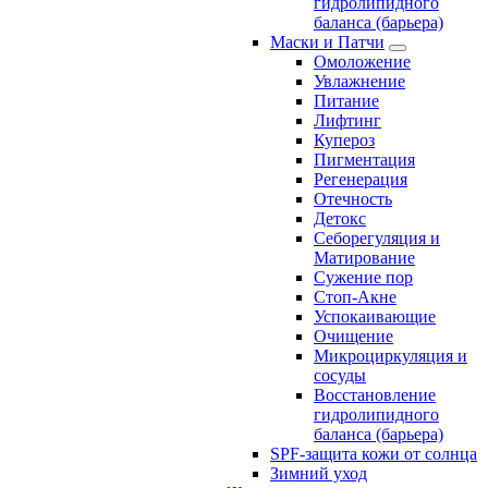
гидролипидного
баланса (барьера)
Маски и Патчи
Омоложение
Увлажнение
Питание
Лифтинг
Купероз
Пигментация
Регенерация
Отечность
Детокс
Себорегуляция и
Матирование
Сужение пор
Стоп-Акне
Успокаивающие
Очищение
Микроциркуляция и
сосуды
Восстановление
гидролипидного
баланса (барьера)
SPF-защита кожи от солнца
Зимний уход