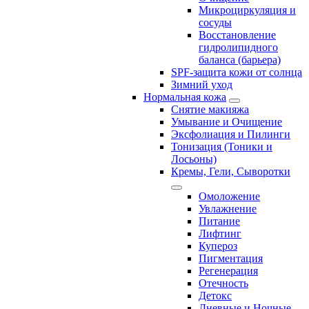
Микроциркуляция и
сосуды
Восстановление
гидролипидного
баланса (барьера)
SPF-защита кожи от солнца
Зимний уход
Нормальная кожа
Снятие макияжа
Умывание и Очищение
Эксфолиация и Пилинги
Тонизация (Тоники и
Лосьоны)
Кремы, Гели, Сыворотки
Омоложение
Увлажнение
Питание
Лифтинг
Купероз
Пигментация
Регенерация
Отечность
Детокс
Дневные и Ночные