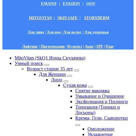
EMANSI
|
EVASION
|
iSOV
MITOVITAN
|
SKIN SAFE
|
STORYDERM
Для лица
|
Для век
|
Для волос
|
Для здоровья
Лифтинг
|
Пигментация
|
Купероз
|
Акне
|
SPF
|
Еще
MitoVitan (SkQ1 Ионы Скулачева)
Умный поиск
Возраст старше 35 лет
Для Женщин
Лицо
Сухая кожа
Снятие макияжа
Умывание и Очищение
Эксфолиация и Пилинги
Тонизация (Тоники и
Лосьоны)
Кремы, Гели, Сыворотки
Омоложение
Увлажнение