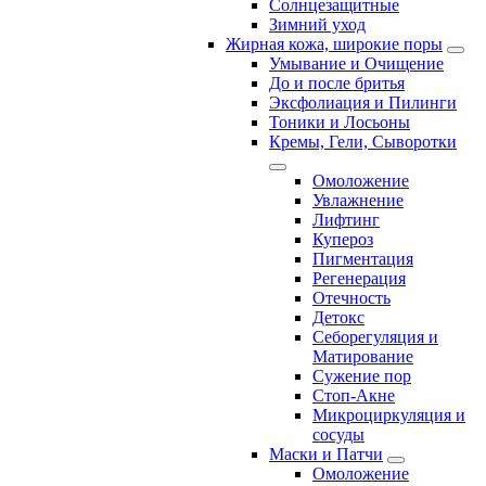
Солнцезащитные
Зимний уход
Жирная кожа, широкие поры
Умывание и Очищение
До и после бритья
Эксфолиация и Пилинги
Тоники и Лосьоны
Кремы, Гели, Сыворотки
Омоложение
Увлажнение
Лифтинг
Купероз
Пигментация
Регенерация
Отечность
Детокс
Себорегуляция и
Матирование
Сужение пор
Стоп-Акне
Микроциркуляция и
сосуды
Маски и Патчи
Омоложение