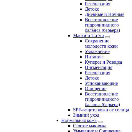
Регенерация
Детокс
Дневные и Ночные
Восстановление
гидролипидного
баланса (барьера)
Маски и Патчи
Сохранение
молодости кожи
Увлажнение
Питание
Купероз и Розацеа
Пигментация
Регенерация
Детокс
Успокаивающие
Очищение
Восстановление
гидролипидного
баланса (барьера)
SPF-защита кожи от солнца
Зимний уход
Нормальная кожа
Снятие макияжа
Умывание и Очищение