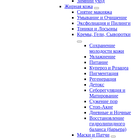
Зимний уход
Жирная кожа
Снятие макияжа
Умывание и Очищение
Эксфолиация и Пилинги
Тоники и Лосьоны
Кремы, Гели, Сыворотки
Сохранение
молодости кожи
Увлажнение
Питание
Купероз и Розацеа
Пигментация
Регенерация
Детокс
Себорегуляция и
Матирование
Сужение пор
Стоп-Акне
Дневные и Ночные
Восстановление
гидролипидного
баланса (барьера)
Маски и Патчи