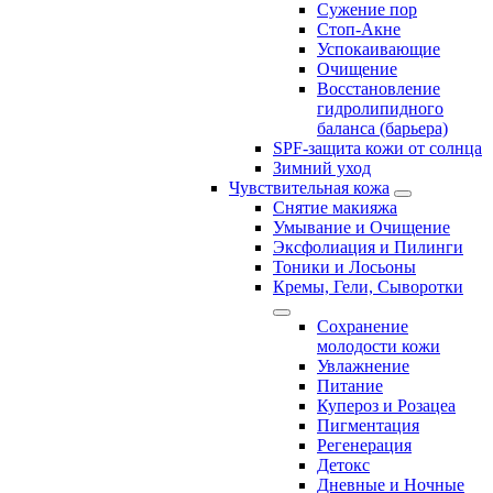
Сужение пор
Стоп-Акне
Успокаивающие
Очищение
Восстановление
гидролипидного
баланса (барьера)
SPF-защита кожи от солнца
Зимний уход
Чувствительная кожа
Снятие макияжа
Умывание и Очищение
Эксфолиация и Пилинги
Тоники и Лосьоны
Кремы, Гели, Сыворотки
Сохранение
молодости кожи
Увлажнение
Питание
Купероз и Розацеа
Пигментация
Регенерация
Детокс
Дневные и Ночные