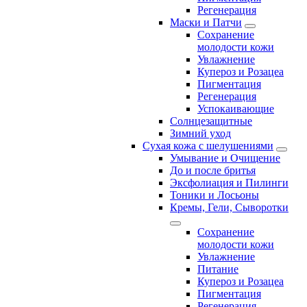
Регенерация
Маски и Патчи
Сохранение
молодости кожи
Увлажнение
Купероз и Розацеа
Пигментация
Регенерация
Успокаивающие
Солнцезащитные
Зимний уход
Сухая кожа с шелушениями
Умывание и Очищение
До и после бритья
Эксфолиация и Пилинги
Тоники и Лосьоны
Кремы, Гели, Сыворотки
Сохранение
молодости кожи
Увлажнение
Питание
Купероз и Розацеа
Пигментация
Регенерация