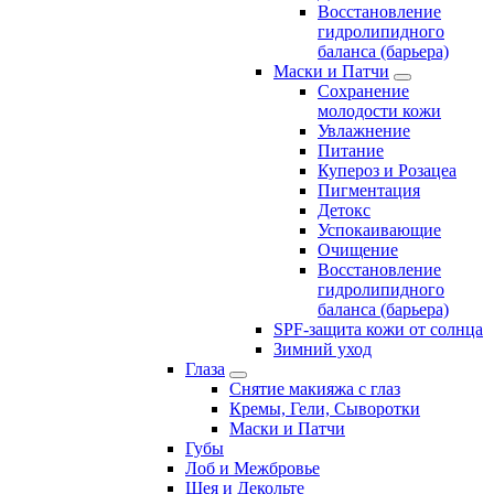
Восстановление
гидролипидного
баланса (барьера)
Маски и Патчи
Сохранение
молодости кожи
Увлажнение
Питание
Купероз и Розацеа
Пигментация
Детокс
Успокаивающие
Очищение
Восстановление
гидролипидного
баланса (барьера)
SPF-защита кожи от солнца
Зимний уход
Глаза
Снятие макияжа с глаз
Кремы, Гели, Сыворотки
Маски и Патчи
Губы
Лоб и Межбровье
Шея и Декольте