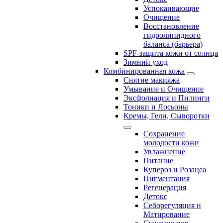
Успокаивающие
Очищение
Восстановление
гидролипидного
баланса (барьера)
SPF-защита кожи от солнца
Зимний уход
Комбинированная кожа
Снятие макияжа
Умывание и Очищение
Эксфолиация и Пилинги
Тоники и Лосьоны
Кремы, Гели, Сыворотки
Сохранение
молодости кожи
Увлажнение
Питание
Купероз и Розацеа
Пигментация
Регенерация
Детокс
Себорегуляция и
Матирование