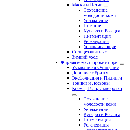
Маски и Патчи
Сохранение
молодости кожи
Увлажнение
Питание
Купероз и Розацеа
Пигментация
Регенерация
Успокаивающие
Солнцезащитные
Зимний уход
Жирная кожа, широкие поры
Умывание и Очищение
До и после бритья
Эксфолиация и Пилинги
Тоники и Лосьоны
Кремы, Гели, Сыворотки
Сохранение
молодости кожи
Увлажнение
Купероз и Розацеа
Пигментация
Регенерация