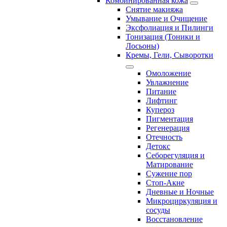
Комбинированная кожа
Снятие макияжа
Умывание и Очищение
Эксфолиация и Пилинги
Тонизация (Тоники и
Лосьоны)
Кремы, Гели, Сыворотки
Омоложение
Увлажнение
Питание
Лифтинг
Купероз
Пигментация
Регенерация
Отечность
Детокс
Себорегуляция и
Матирование
Сужение пор
Стоп-Акне
Дневные и Ночные
Микроциркуляция и
сосуды
Восстановление