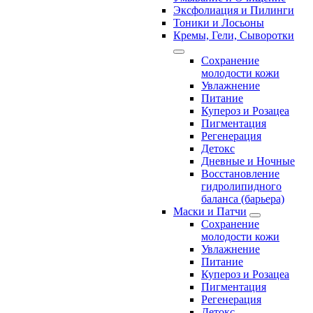
Эксфолиация и Пилинги
Тоники и Лосьоны
Кремы, Гели, Сыворотки
Сохранение
молодости кожи
Увлажнение
Питание
Купероз и Розацеа
Пигментация
Регенерация
Детокс
Дневные и Ночные
Восстановление
гидролипидного
баланса (барьера)
Маски и Патчи
Сохранение
молодости кожи
Увлажнение
Питание
Купероз и Розацеа
Пигментация
Регенерация
Детокс