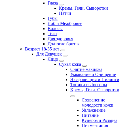
Глаза
Кремы, Гели, Сыворотки
Патчи
Губы
Лоб и Межбровье
Волосы
Тело
Для здоровья
До/после бритья
Возраст 18-35 лет
Для Девушек
Лицо
Сухая кожа
Снятие макияжа
Умывание и Очищение
Эксфолиация и Пилинги
Тоники и Лосьоны
Кремы, Гели, Сыворотки
Сохранение
молодости кожи
Увлажнение
Питание
Купероз и Розацеа
Пигментация