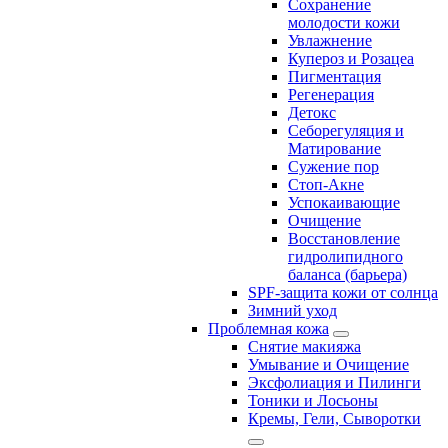
Сохранение
молодости кожи
Увлажнение
Купероз и Розацеа
Пигментация
Регенерация
Детокс
Себорегуляция и
Матирование
Сужение пор
Стоп-Акне
Успокаивающие
Очищение
Восстановление
гидролипидного
баланса (барьера)
SPF-защита кожи от солнца
Зимний уход
Проблемная кожа
Снятие макияжа
Умывание и Очищение
Эксфолиация и Пилинги
Тоники и Лосьоны
Кремы, Гели, Сыворотки