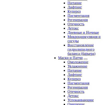
Питание
Лифтинг
Купероз
Пигментация
Регенерация
Отечность
Детокс
Дневные и Ночные
Микроциркуляция и
сосуды
Восстановление
гидролипидного
баланса (барьера)
Маски и Патчи
Омоложение
Увлажнение
Питание
Лифтинг
Купероз
Пигментация
Регенерация
Отечность
Детокс
Успокаивающие
Очищение