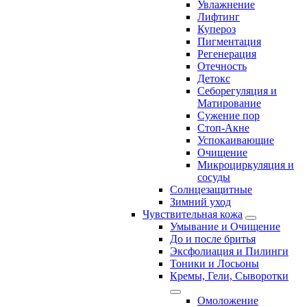
Увлажнение
Лифтинг
Купероз
Пигментация
Регенерация
Отечность
Детокс
Себорегуляция и
Матирование
Сужение пор
Стоп-Акне
Успокаивающие
Очищение
Микроциркуляция и
сосуды
Солнцезащитные
Зимний уход
Чувствительная кожа
Умывание и Очищение
До и после бритья
Эксфолиация и Пилинги
Тоники и Лосьоны
Кремы, Гели, Сыворотки
Омоложение