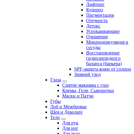
Лифтинг
Купероз
Пигментация
Отечность
Детокс
Успокаивающие
Очищение
Микроциркуляция и
сосуды
Восстановление
гидролипидного
баланса (барьера)
SPF-защита кожи от солнца
Зимний уход
Глаза
Снятие макияжа с глаз
Кремы, Гели, Сыворотки
Маски и Патчи
Губы
Лоб и Межбровье
Шея и Декольте
Тело
Для рук
Для ног
Для тела