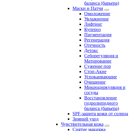
баланса (барьера)
Маски и Патчи
Омоложение
Увлажнение
Лифтинг
Купероз
Пигментация
Регенерация
Отечность
Детокс
Себорегуляция и
Матирование
Сужение пор
Стоп-Акне
Успокаивающие
Очищение
Микроциркуляция и
сосуды
Восстановление
гидролипидного
баланса (барьера)
SPF-защита кожи от солнца
Зимний уход
Чувствительная кожа
Снятие макияжа