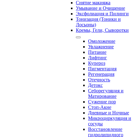
Снятие макияжа
Умывание и Очищение
Эксфолиация и Пилинги
Тонизация (Тоники и
Лосьоны)
Кремы, Гели, Сыворотки
Омоложение
Увлажнение
Питание
Лифтинг
Купероз
Пигментация
Регенерация
Отечность
Детокс
Себорегуляция и
Матирование
Сужение пор
Стоп-Акне
Дневные и Ночные
Микроциркуляция и
сосуды
Восстановление
гидролипидного