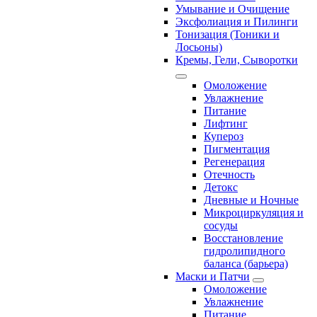
Умывание и Очищение
Эксфолиация и Пилинги
Тонизация (Тоники и
Лосьоны)
Кремы, Гели, Сыворотки
Омоложение
Увлажнение
Питание
Лифтинг
Купероз
Пигментация
Регенерация
Отечность
Детокс
Дневные и Ночные
Микроциркуляция и
сосуды
Восстановление
гидролипидного
баланса (барьера)
Маски и Патчи
Омоложение
Увлажнение
Питание