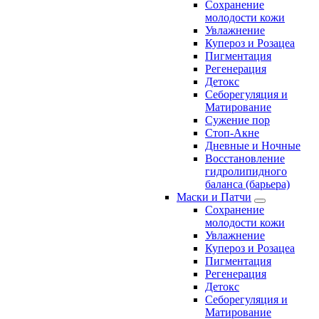
Сохранение
молодости кожи
Увлажнение
Купероз и Розацеа
Пигментация
Регенерация
Детокс
Себорегуляция и
Матирование
Сужение пор
Стоп-Акне
Дневные и Ночные
Восстановление
гидролипидного
баланса (барьера)
Маски и Патчи
Сохранение
молодости кожи
Увлажнение
Купероз и Розацеа
Пигментация
Регенерация
Детокс
Себорегуляция и
Матирование