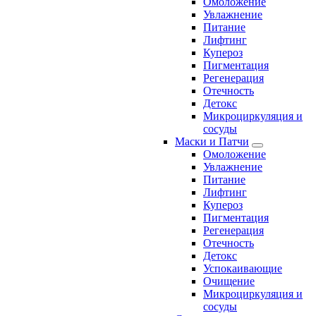
Омоложение
Увлажнение
Питание
Лифтинг
Купероз
Пигментация
Регенерация
Отечность
Детокс
Микроциркуляция и
сосуды
Маски и Патчи
Омоложение
Увлажнение
Питание
Лифтинг
Купероз
Пигментация
Регенерация
Отечность
Детокс
Успокаивающие
Очищение
Микроциркуляция и
сосуды