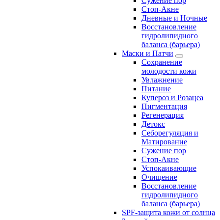
Сужение пор
Стоп-Акне
Дневные и Ночные
Восстановление
гидролипидного
баланса (барьера)
Маски и Патчи
Сохранение
молодости кожи
Увлажнение
Питание
Купероз и Розацеа
Пигментация
Регенерация
Детокс
Себорегуляция и
Матирование
Сужение пор
Стоп-Акне
Успокаивающие
Очищение
Восстановление
гидролипидного
баланса (барьера)
SPF-защита кожи от солнца