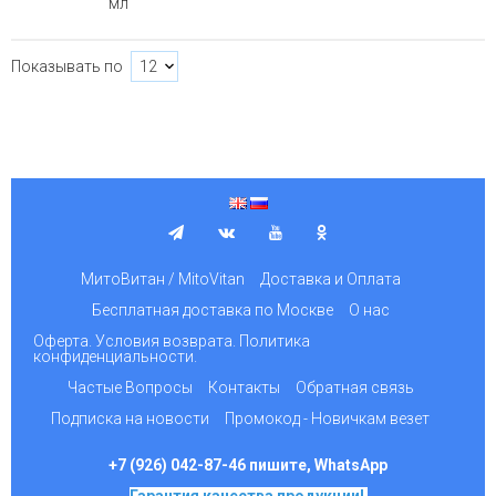
мл
Показывать по
МитоВитан / MitoVitan
Доставка и Оплата
Бесплатная доставка по Москве
О нас
Оферта. Условия возврата. Политика
конфиденциальности.
Частые Вопросы
Контакты
Обратная связь
Подписка на новости
Промокод - Новичкам везет
+7 (926) 042-87-46 пишите, WhatsApp