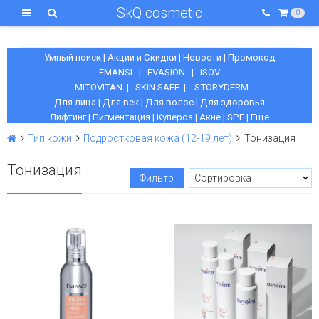
SkQ cosmetic
0
Умный поиск
|
Акции и Скидки
|
Новости
|
Промокод
EMANSI
|
EVASION
|
iSOV
MITOVITAN
|
SKIN SAFE
|
STORYDERM
Для лица
|
Для век
|
Для волос
|
Для здоровья
Лифтинг
|
Пигментация
|
Купероз
|
Акне
|
SPF
|
Еще
Тип кожи
Подростковая кожа (12-19 лет)
Тонизация
Тонизация
Фильтр