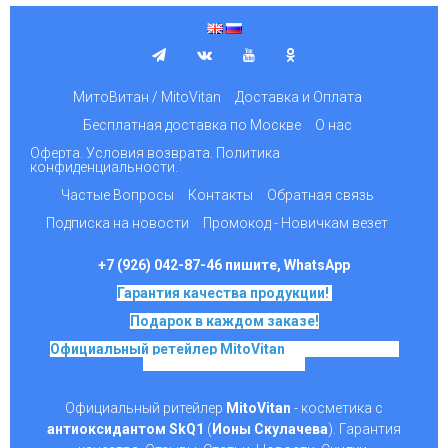
МитоВитан / MitoVitan
Доставка и Оплата
Бесплатная доставка по Москве
О нас
Оферта. Условия возврата. Политика
конфиденциальности.
Частые Вопросы
Контакты
Обратная связь
Подписка на новости
Промокод - Новичкам везет
+7 (926) 042-87-46 пишите, WhatsApp
Гарантия качества продукции!
Подарок в каждом заказе!
Официальный ретейлер MitoVitan
на основе SkQ1,
Ионы Скулачева c 2017
Официальный ритейлер
MitoVitan
- косметика с
антиоксидантом SkQ1
(
Ионы Скулачева
). Гарантия