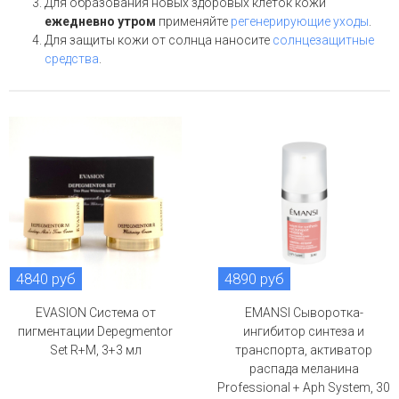
Для образования новых здоровых клеток кожи
ежедневно утром
применяйте
регенерирующие уходы
.
Для защиты кожи от солнца наносите
солнцезащитные
средства
.
4840 руб
4890 руб
EVASION Система от
EMANSI Сыворотка-
пигментации Depegmentor
ингибитор синтеза и
Set R+M, 3+3 мл
транспорта, активатор
распада меланина
Professional + Aph System, 30