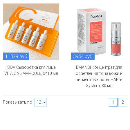
11079 руб
3954 руб
ISOV Сыворотка для лица
EMANSI Концентрат для
VITA C 25 AMPOULE, 5*10 мл
осветления тона кожи и
пигментных пятен +APh-
System, 30 мл
Показывать по
1
2