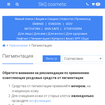
SkQ cosmetic
0
Умный поиск
|
Акции и Скидки
|
Новости
|
Промокод
EMANSI
|
EVASION
|
iSOV
MITOVITAN
|
SKIN SAFE
|
STORYDERM
Для лица
|
Для век
|
Для волос
|
Для здоровья
Лифтинг
|
Пигментация
|
Купероз
|
Акне
|
SPF
|
Еще
Назначение
Пигментация
Пигментация
Фильтр
Обратите внимание на рекомендации по применению
осветляющих уходовых средств от пигментации:
Средства от пигментации применяйте
вечером
, на
очищенную кожу.
Для очищения кожи от старых клеток
еженедельно
проводите
эксфолиацию