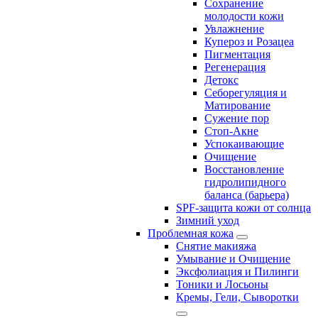
Сохранение
молодости кожи
Увлажнение
Купероз и Розацеа
Пигментация
Регенерация
Детокс
Себорегуляция и
Матирование
Сужение пор
Стоп-Акне
Успокаивающие
Очищение
Восстановление
гидролипидного
баланса (барьера)
SPF-защита кожи от солнца
Зимний уход
Проблемная кожа
Снятие макияжа
Умывание и Очищение
Эксфолиация и Пилинги
Тоники и Лосьоны
Кремы, Гели, Сыворотки