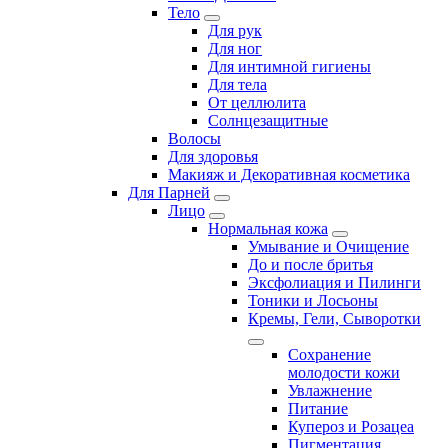
Тело
Для рук
Для ног
Для интимной гигиены
Для тела
От целлюлита
Солнцезащитные
Волосы
Для здоровья
Макияж и Декоративная косметика
Для Парней
Лицо
Нормальная кожа
Умывание и Очищение
До и после бритья
Эксфолиация и Пилинги
Тоники и Лосьоны
Кремы, Гели, Сыворотки
Сохранение
молодости кожи
Увлажнение
Питание
Купероз и Розацеа
Пигментация