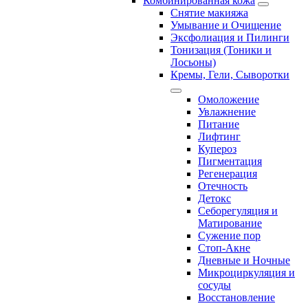
Комбинированная кожа
Снятие макияжа
Умывание и Очищение
Эксфолиация и Пилинги
Тонизация (Тоники и
Лосьоны)
Кремы, Гели, Сыворотки
Омоложение
Увлажнение
Питание
Лифтинг
Купероз
Пигментация
Регенерация
Отечность
Детокс
Себорегуляция и
Матирование
Сужение пор
Стоп-Акне
Дневные и Ночные
Микроциркуляция и
сосуды
Восстановление