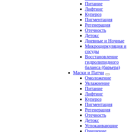
Питание
Лифтинг
Купероз
Пигментация
Регенерация
Отечность
Детокс
Дневные и Ночные
Микроциркуляция и
сосуды
Восстановление
гидролипидного
баланса (барьера)
Маски и Патчи
Омоложение
Увлажнение
Питание
Лифтинг
Купероз
Пигментация
Регенерация
Отечность
Детокс
Успокаивающие
Очищение