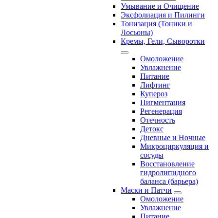
Умывание и Очищение
Эксфолиация и Пилинги
Тонизация (Тоники и
Лосьоны)
Кремы, Гели, Сыворотки
Омоложение
Увлажнение
Питание
Лифтинг
Купероз
Пигментация
Регенерация
Отечность
Детокс
Дневные и Ночные
Микроциркуляция и
сосуды
Восстановление
гидролипидного
баланса (барьера)
Маски и Патчи
Омоложение
Увлажнение
Питание