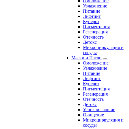
Омоложение
Увлажнение
Питание
Лифтинг
Купероз
Пигментация
Регенерация
Отечность
Детокс
Микроциркуляция и
сосуды
Маски и Патчи
Омоложение
Увлажнение
Питание
Лифтинг
Купероз
Пигментация
Регенерация
Отечность
Детокс
Успокаивающие
Очищение
Микроциркуляция и
сосуды