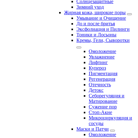
Солнцезащитные
Зимний уход
Жирная кожа, широкие поры
Умывание и Очищение
До и после бритья
Эксфолиация и Пилинги
Тоники и Лосьоны
Кремы, Гели, Сыворотки
Омоложение
Увлажнение
Лифтинг
Купероз
Пигментация
Регенерация
Отечность
Детокс
Себорегуляция и
Матирование
Сужение пор
Стоп-Акне
Микроциркуляция и
сосуды
Маски и Патчи
Омоложение