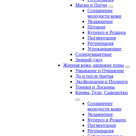
Маски и Патчи
Сохранение
молодости кожи
Увлажнение
Питание
Купероз и Розацеа
Пигментация
Регенерация
Успокаивающие
Солнцезащитные
Зимний уход
Жирная кожа, широкие поры
Умывание и Очищение
До и после бритья
Эксфолиация и Пилинги
Тоники и Лосьоны
Кремы, Гели, Сыворотки
Сохранение
молодости кожи
Увлажнение
Купероз и Розацеа
Пигментация
Регенерация