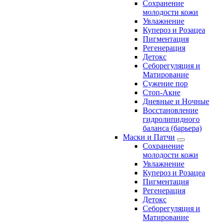
Сохранение
молодости кожи
Увлажнение
Купероз и Розацеа
Пигментация
Регенерация
Детокс
Себорегуляция и
Матирование
Сужение пор
Стоп-Акне
Дневные и Ночные
Восстановление
гидролипидного
баланса (барьера)
Маски и Патчи
Сохранение
молодости кожи
Увлажнение
Купероз и Розацеа
Пигментация
Регенерация
Детокс
Себорегуляция и
Матирование