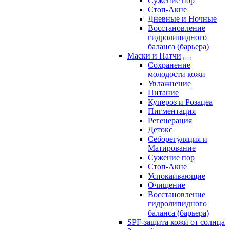
Сужение пор
Стоп-Акне
Дневные и Ночные
Восстановление
гидролипидного
баланса (барьера)
Маски и Патчи
Сохранение
молодости кожи
Увлажнение
Питание
Купероз и Розацеа
Пигментация
Регенерация
Детокс
Себорегуляция и
Матирование
Сужение пор
Стоп-Акне
Успокаивающие
Очищение
Восстановление
гидролипидного
баланса (барьера)
SPF-защита кожи от солнца