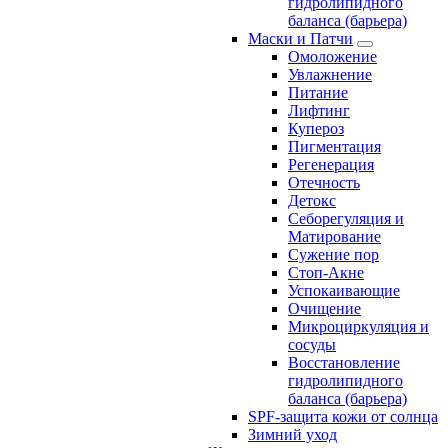
гидролипидного
баланса (барьера)
Маски и Патчи
Омоложение
Увлажнение
Питание
Лифтинг
Купероз
Пигментация
Регенерация
Отечность
Детокс
Себорегуляция и
Матирование
Сужение пор
Стоп-Акне
Успокаивающие
Очищение
Микроциркуляция и
сосуды
Восстановление
гидролипидного
баланса (барьера)
SPF-защита кожи от солнца
Зимний уход