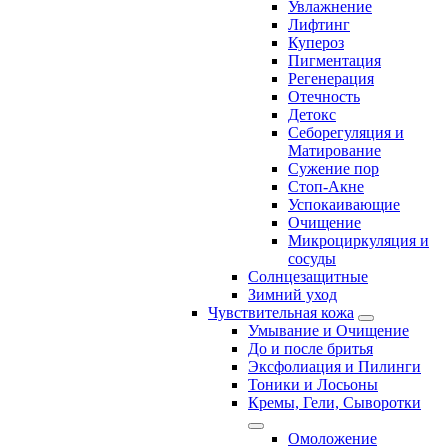
Увлажнение
Лифтинг
Купероз
Пигментация
Регенерация
Отечность
Детокс
Себорегуляция и
Матирование
Сужение пор
Стоп-Акне
Успокаивающие
Очищение
Микроциркуляция и
сосуды
Солнцезащитные
Зимний уход
Чувствительная кожа
Умывание и Очищение
До и после бритья
Эксфолиация и Пилинги
Тоники и Лосьоны
Кремы, Гели, Сыворотки
Омоложение