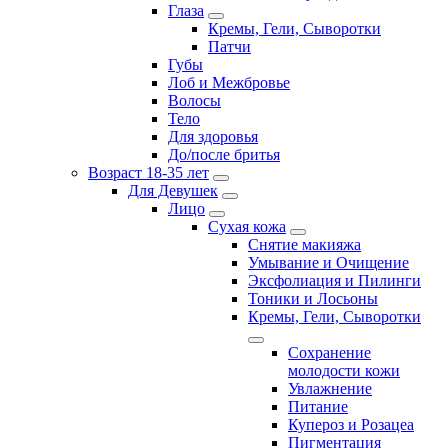
Глаза
Кремы, Гели, Сыворотки
Патчи
Губы
Лоб и Межбровье
Волосы
Тело
Для здоровья
До/после бритья
Возраст 18-35 лет
Для Девушек
Лицо
Сухая кожа
Снятие макияжа
Умывание и Очищение
Эксфолиация и Пилинги
Тоники и Лосьоны
Кремы, Гели, Сыворотки
Сохранение
молодости кожи
Увлажнение
Питание
Купероз и Розацеа
Пигментация