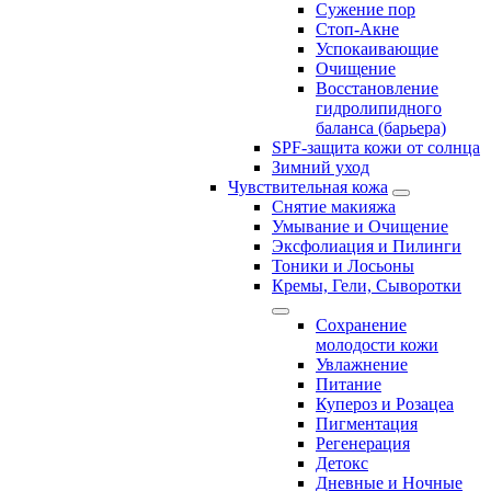
Сужение пор
Стоп-Акне
Успокаивающие
Очищение
Восстановление
гидролипидного
баланса (барьера)
SPF-защита кожи от солнца
Зимний уход
Чувствительная кожа
Снятие макияжа
Умывание и Очищение
Эксфолиация и Пилинги
Тоники и Лосьоны
Кремы, Гели, Сыворотки
Сохранение
молодости кожи
Увлажнение
Питание
Купероз и Розацеа
Пигментация
Регенерация
Детокс
Дневные и Ночные