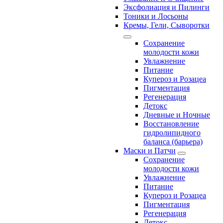
Эксфолиация и Пилинги
Тоники и Лосьоны
Кремы, Гели, Сыворотки
Сохранение
молодости кожи
Увлажнение
Питание
Купероз и Розацеа
Пигментация
Регенерация
Детокс
Дневные и Ночные
Восстановление
гидролипидного
баланса (барьера)
Маски и Патчи
Сохранение
молодости кожи
Увлажнение
Питание
Купероз и Розацеа
Пигментация
Регенерация
Детокс