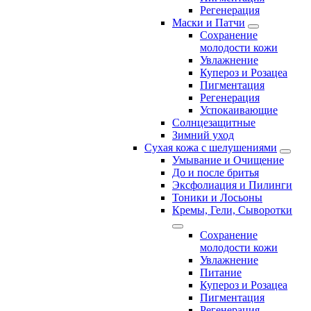
Регенерация
Маски и Патчи
Сохранение
молодости кожи
Увлажнение
Купероз и Розацеа
Пигментация
Регенерация
Успокаивающие
Солнцезащитные
Зимний уход
Сухая кожа с шелушениями
Умывание и Очищение
До и после бритья
Эксфолиация и Пилинги
Тоники и Лосьоны
Кремы, Гели, Сыворотки
Сохранение
молодости кожи
Увлажнение
Питание
Купероз и Розацеа
Пигментация
Регенерация