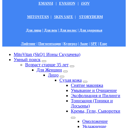
EMANSI
|
EVASION
|
iSOV
MITOVITAN
|
SKIN SAFE
|
STORYDERM
Для лица
|
Для век
|
Для волос
|
Для здоровья
Лифтинг
|
Пигментация
|
Купероз
|
Акне
|
SPF
|
Еще
MitoVitan (SkQ1 Ионы Скулачева)
Умный поиск
Возраст старше 35 лет
Для Женщин
Лицо
Сухая кожа
Снятие макияжа
Умывание и Очищение
Эксфолиация и Пилинги
Тонизация (Тоники и
Лосьоны)
Кремы, Гели, Сыворотки
Омоложение
Увлажнение