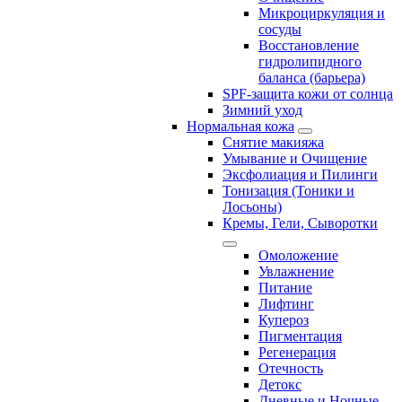
Микроциркуляция и
сосуды
Восстановление
гидролипидного
баланса (барьера)
SPF-защита кожи от солнца
Зимний уход
Нормальная кожа
Снятие макияжа
Умывание и Очищение
Эксфолиация и Пилинги
Тонизация (Тоники и
Лосьоны)
Кремы, Гели, Сыворотки
Омоложение
Увлажнение
Питание
Лифтинг
Купероз
Пигментация
Регенерация
Отечность
Детокс
Дневные и Ночные