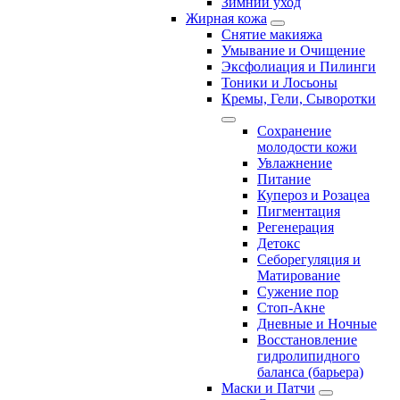
Зимний уход
Жирная кожа
Снятие макияжа
Умывание и Очищение
Эксфолиация и Пилинги
Тоники и Лосьоны
Кремы, Гели, Сыворотки
Сохранение
молодости кожи
Увлажнение
Питание
Купероз и Розацеа
Пигментация
Регенерация
Детокс
Себорегуляция и
Матирование
Сужение пор
Стоп-Акне
Дневные и Ночные
Восстановление
гидролипидного
баланса (барьера)
Маски и Патчи