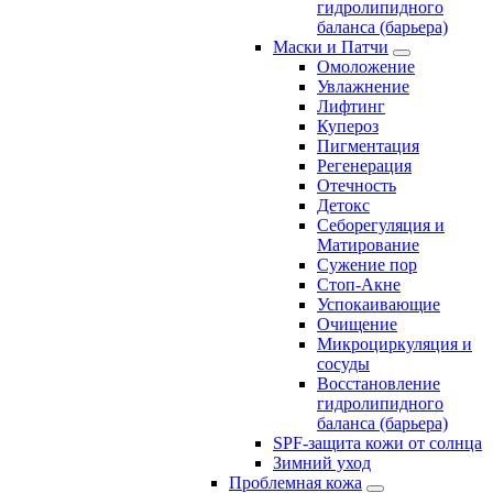
гидролипидного
баланса (барьера)
Маски и Патчи
Омоложение
Увлажнение
Лифтинг
Купероз
Пигментация
Регенерация
Отечность
Детокс
Себорегуляция и
Матирование
Сужение пор
Стоп-Акне
Успокаивающие
Очищение
Микроциркуляция и
сосуды
Восстановление
гидролипидного
баланса (барьера)
SPF-защита кожи от солнца
Зимний уход
Проблемная кожа