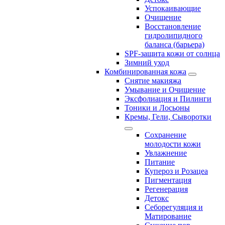
Успокаивающие
Очищение
Восстановление
гидролипидного
баланса (барьера)
SPF-защита кожи от солнца
Зимний уход
Комбинированная кожа
Снятие макияжа
Умывание и Очищение
Эксфолиация и Пилинги
Тоники и Лосьоны
Кремы, Гели, Сыворотки
Сохранение
молодости кожи
Увлажнение
Питание
Купероз и Розацеа
Пигментация
Регенерация
Детокс
Себорегуляция и
Матирование