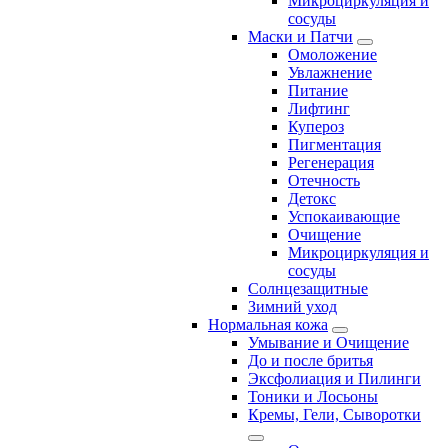
Микроциркуляция и
сосуды
Маски и Патчи
Омоложение
Увлажнение
Питание
Лифтинг
Купероз
Пигментация
Регенерация
Отечность
Детокс
Успокаивающие
Очищение
Микроциркуляция и
сосуды
Солнцезащитные
Зимний уход
Нормальная кожа
Умывание и Очищение
До и после бритья
Эксфолиация и Пилинги
Тоники и Лосьоны
Кремы, Гели, Сыворотки