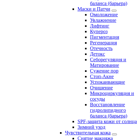
баланса (барьера)
Маски и Патчи
Омоложение
Увлажнение
Лифтинг
Купероз
Пигментация
Регенерация
Отечность
Детокс
Себорегуляция и
Матирование
Сужение пор
Стоп-Акне
Успокаивающие
Очищение
Микроциркуляция и
сосуды
Восстановление
гидролипидного
баланса (барьера)
SPF-защита кожи от солнца
Зимний уход
Чувствительная кожа
Снятие макияжа