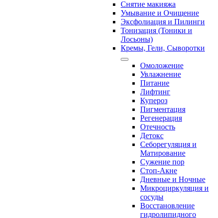
Снятие макияжа
Умывание и Очищение
Эксфолиация и Пилинги
Тонизация (Тоники и
Лосьоны)
Кремы, Гели, Сыворотки
Омоложение
Увлажнение
Питание
Лифтинг
Купероз
Пигментация
Регенерация
Отечность
Детокс
Себорегуляция и
Матирование
Сужение пор
Стоп-Акне
Дневные и Ночные
Микроциркуляция и
сосуды
Восстановление
гидролипидного