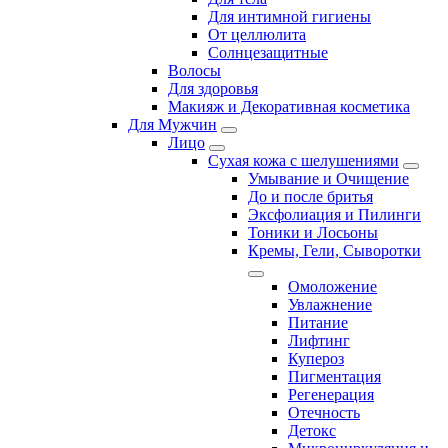
Для интимной гигиены
От целлюлита
Солнцезащитные
Волосы
Для здоровья
Макияж и Декоративная косметика
Для Мужчин
Лицо
Сухая кожа с шелушениями
Умывание и Очищение
До и после бритья
Эксфолиация и Пилинги
Тоники и Лосьоны
Кремы, Гели, Сыворотки
Омоложение
Увлажнение
Питание
Лифтинг
Купероз
Пигментация
Регенерация
Отечность
Детокс