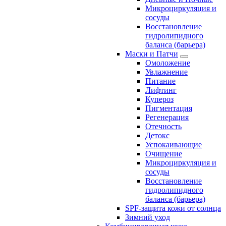
Микроциркуляция и
сосуды
Восстановление
гидролипидного
баланса (барьера)
Маски и Патчи
Омоложение
Увлажнение
Питание
Лифтинг
Купероз
Пигментация
Регенерация
Отечность
Детокс
Успокаивающие
Очищение
Микроциркуляция и
сосуды
Восстановление
гидролипидного
баланса (барьера)
SPF-защита кожи от солнца
Зимний уход