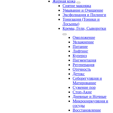
Жирная кожа
Снятие макияжа
Умывание и Очищение
Эксфолиация и Пилинги
Тонизация (Тоники и
Лосьоны)
Кремы, Гели, Сыворотки
Омоложение
Увлажнение
Питание
Лифтинг
Купероз
Пигментация
Регенерация
Отечность
Детокс
Себорегуляция и
Матирование
Сужение пор
Стоп-Акне
Дневные и Ночные
Микроциркуляция и
сосуды
Восстановление