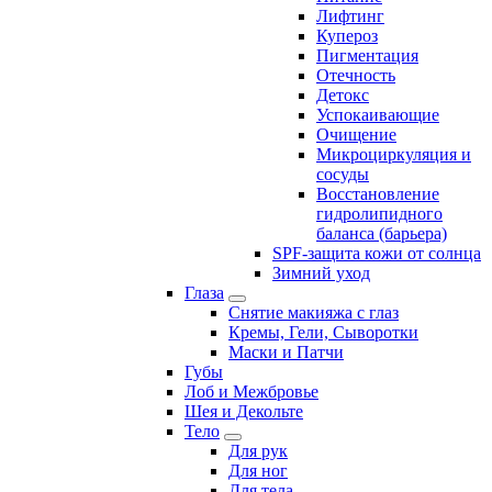
Лифтинг
Купероз
Пигментация
Отечность
Детокс
Успокаивающие
Очищение
Микроциркуляция и
сосуды
Восстановление
гидролипидного
баланса (барьера)
SPF-защита кожи от солнца
Зимний уход
Глаза
Снятие макияжа с глаз
Кремы, Гели, Сыворотки
Маски и Патчи
Губы
Лоб и Межбровье
Шея и Декольте
Тело
Для рук
Для ног
Для тела