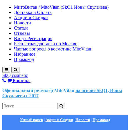
МитоВитан / MitoVitan (SkQ1 Ионы Скулачева)
Доставка и Оплата
Акции и Скидки
Новости
Статьи
Отзывы
Вход / Регистрация
Бесплатная доставка по Москве
Частые вопросы о косметике MitoVitan
Избранное
Промокод
SkQ cosmetic
Корзина:
Официальный ретейлер MitoVitan
на основе SkQ1, Ионы
Скулачева c 2017
Умный поиск
|
Акции и Скидки
|
Новости
|
Промокод