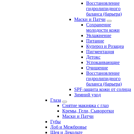
Восстановление
гидролипидного
баланса (барьера)
Маски и Патчи
Сохранение
молодости кожи
Увлажнение
Питание
Купероз и Розацеа
Пигментация
Детокс
Успокаивающие
Очищение
Восстановление
гидролипидного
баланса (барьера)
SPF-защита кожи от солнца
Зимний уход
Глаза
Снятие макияжа с глаз
Кремы, Гели, Сыворотки
Маски и Патчи
Губы
Лоб и Межбровье
Шея и Декольте