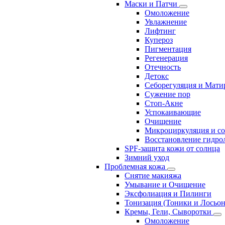
Маски и Патчи
Омоложение
Увлажнение
Лифтинг
Купероз
Пигментация
Регенерация
Отечность
Детокс
Себорегуляция и Мати
Сужение пор
Стоп-Акне
Успокаивающие
Очищение
Микроциркуляция и с
Восстановление гидрол
SPF-защита кожи от солнца
Зимний уход
Проблемная кожа
Снятие макияжа
Умывание и Очищение
Эксфолиация и Пилинги
Тонизация (Тоники и Лосьо
Кремы, Гели, Сыворотки
Омоложение