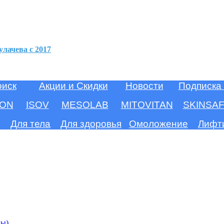
улачева c 2017
оиск
Акции и Скидки
Новости
Подписка
ION
ISOV
MESOLAB
MITOVITAN
SKINSA
Для тела
Для здоровья
Омоложение
Лифт
ны)