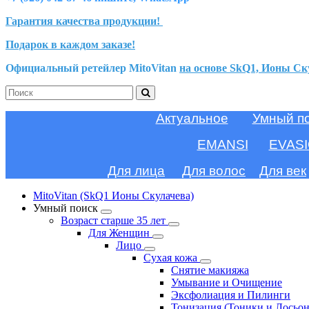
Гарантия качества продукции!
Подарок в каждом заказе!
Официальный ретейлер MitoVitan
на основе SkQ1, Ионы Ск
Актуальное
Умный п
EMANSI
EVAS
Для лица
Для волос
Для век
MitoVitan (SkQ1 Ионы Скулачева)
Умный поиск
Возраст старше 35 лет
Для Женщин
Лицо
Сухая кожа
Снятие макияжа
Умывание и Очищение
Эксфолиация и Пилинги
Тонизация (Тоники и Лосьо