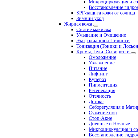
Микроциркуляция и с
Восстановление гидрол
SPF-защита кожи от солнца
Зимний уход
Жирная кожа
Снятие макияжа
Умывание и Очищение
Эксфолиация и Пилинги
Тонизация (Тоники и Лосьо
Кремы, Гели, Сыворотки
Омоложение
Увлажнение
Питание
Лифтинг
Купероз
Пигментация
Регенерация
Отечность
Детокс
Себорегуляция и Мати
Сужение пор
Стоп-Акне
Дневные и Ночные
Микроциркуляция и с
Восстановление гидрол