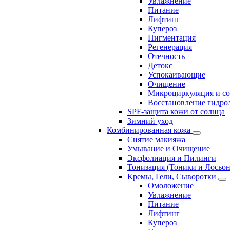
Увлажнение
Питание
Лифтинг
Купероз
Пигментация
Регенерация
Отечность
Детокс
Успокаивающие
Очищение
Микроциркуляция и с
Восстановление гидрол
SPF-защита кожи от солнца
Зимний уход
Комбинированная кожа
Снятие макияжа
Умывание и Очищение
Эксфолиация и Пилинги
Тонизация (Тоники и Лосьо
Кремы, Гели, Сыворотки
Омоложение
Увлажнение
Питание
Лифтинг
Купероз