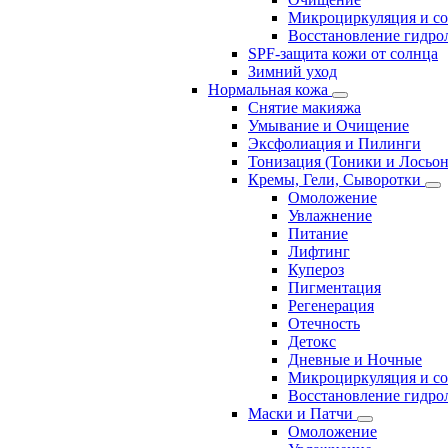
Микроциркуляция и с
Восстановление гидрол
SPF-защита кожи от солнца
Зимний уход
Нормальная кожа
Снятие макияжа
Умывание и Очищение
Эксфолиация и Пилинги
Тонизация (Тоники и Лосьо
Кремы, Гели, Сыворотки
Омоложение
Увлажнение
Питание
Лифтинг
Купероз
Пигментация
Регенерация
Отечность
Детокс
Дневные и Ночные
Микроциркуляция и с
Восстановление гидрол
Маски и Патчи
Омоложение