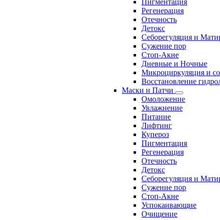
Пигментация
Регенерация
Отечность
Детокс
Себорегуляция и Мати
Сужение пор
Стоп-Акне
Дневные и Ночные
Микроциркуляция и с
Восстановление гидрол
Маски и Патчи
Омоложение
Увлажнение
Питание
Лифтинг
Купероз
Пигментация
Регенерация
Отечность
Детокс
Себорегуляция и Мати
Сужение пор
Стоп-Акне
Успокаивающие
Очищение