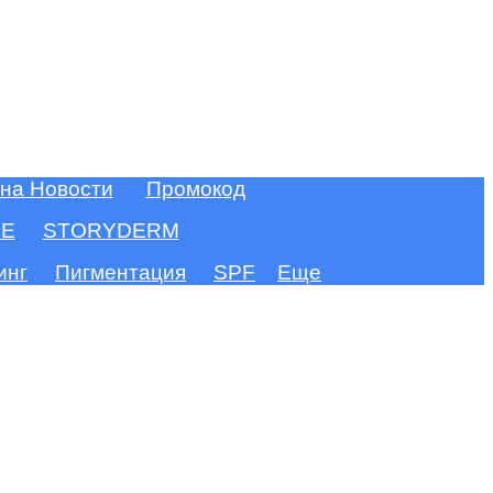
 на Новости
Промокод
FE
STORYDERM
инг
Пигментация
SPF
Еще