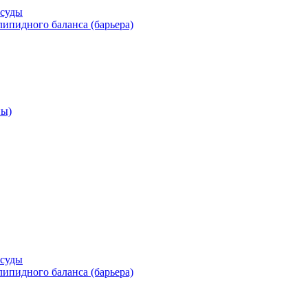
осуды
ипидного баланса (барьера)
ны)
осуды
ипидного баланса (барьера)