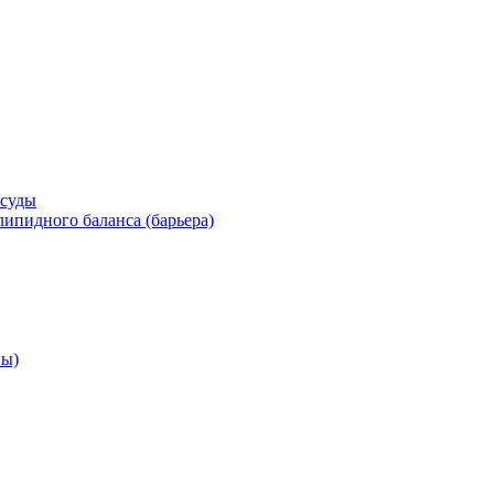
осуды
ипидного баланса (барьера)
ны)