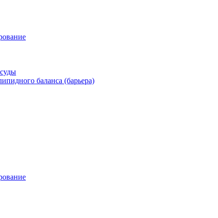
рование
осуды
ипидного баланса (барьера)
рование