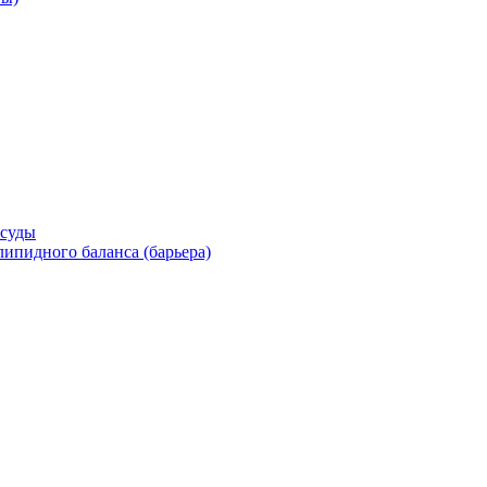
осуды
ипидного баланса (барьера)