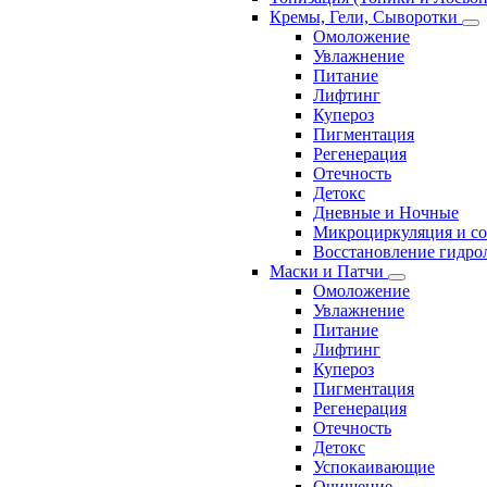
Кремы, Гели, Сыворотки
Омоложение
Увлажнение
Питание
Лифтинг
Купероз
Пигментация
Регенерация
Отечность
Детокс
Дневные и Ночные
Микроциркуляция и с
Восстановление гидрол
Маски и Патчи
Омоложение
Увлажнение
Питание
Лифтинг
Купероз
Пигментация
Регенерация
Отечность
Детокс
Успокаивающие
Очищение