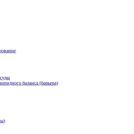
рование
осуды
ипидного баланса (барьера)
ны)