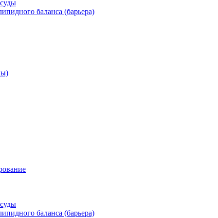
осуды
ипидного баланса (барьера)
ны)
рование
осуды
ипидного баланса (барьера)