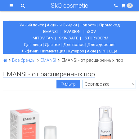
SkQ cosmetic
0
Умный поиск
|
Акции и Скидки
|
Новости
|
Промокод
EMANSI
|
EVASION
|
iSOV
MITOVITAN
|
SKIN SAFE
|
STORYDERM
Для лица
|
Для век
|
Для волос
|
Для здоровья
Лифтинг
|
Пигментация
|
Купероз
|
Акне
|
SPF
|
Еще
Все бренды
EMANSI
EMANSI - от расширенных пор
EMANSI - от расширенных пор
Фильтр