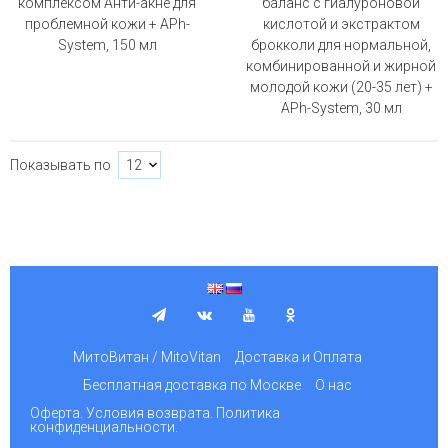
комплексом Анти-акне для
баланс с гиалуроновой
проблемной кожи + APh-
кислотой и экстрактом
System, 150 мл
брокколи для нормальной,
комбинированной и жирной
молодой кожи (20-35 лет) +
APh-System, 30 мл
Показывать по
МитоВитан / MitoVitan
Доставка и Оплата
Бесплатная доставка по Москве
О нас
Оферта. Условия возврата. Политика
конфиденциальности.