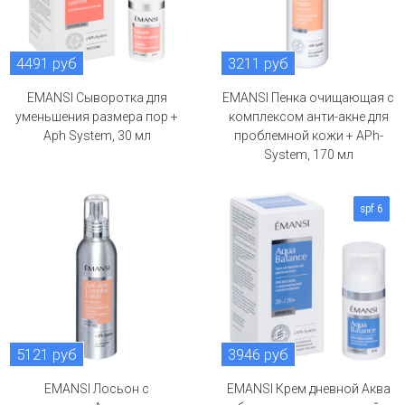
4491 руб
3211 руб
EMANSI Сыворотка для
EMANSI Пенка очищающая с
уменьшения размера пор +
комплексом анти-акне для
Aph System, 30 мл
проблемной кожи + APh-
System, 170 мл
spf 6
5121 руб
3946 руб
EMANSI Лосьон с
EMANSI Крем дневной Аква