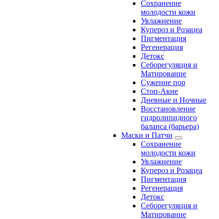
Сохранение
молодости кожи
Увлажнение
Купероз и Розацеа
Пигментация
Регенерация
Детокс
Себорегуляция и
Матирование
Сужение пор
Стоп-Акне
Дневные и Ночные
Восстановление
гидролипидного
баланса (барьера)
Маски и Патчи
Сохранение
молодости кожи
Увлажнение
Купероз и Розацеа
Пигментация
Регенерация
Детокс
Себорегуляция и
Матирование