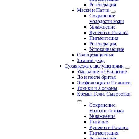
Регенерация
Маски и Патчи
Сохранение
молодости кожи
Увлажнение
Купероз и Розацеа
Пигментация
Регенерация
Успокаивающие
Солнцезащитные
Зимний уход
Сухая кожа с шелушениями
Умывание и Очищение
До и после бритья
Эксфолиация и Пилинги
Тоники и Лосьоны
Кремы, Гели, Сыворотки
Сохранение
молодости кожи
Увлажнение
Питание
Купероз и Розацеа
Пигментация
Регенерация