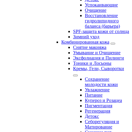
Успокаивающие
Очищение
Восстановление
гидролипидного
баланса (барьера)
SPF-защита кожи от солнца
Зимний уход
Комбинированная кожа
Снятие макияжа
Умывание и Очищение
Эксфолиация и Пилинги
Тоники и Лосьоны
Кремы, Гели, Сыворотки
Сохранение
молодости кожи
Увлажнение
Питание
Купероз и Розацеа
Пигментация
Регенерация
Детокс
Себорегуляция и
Матирование