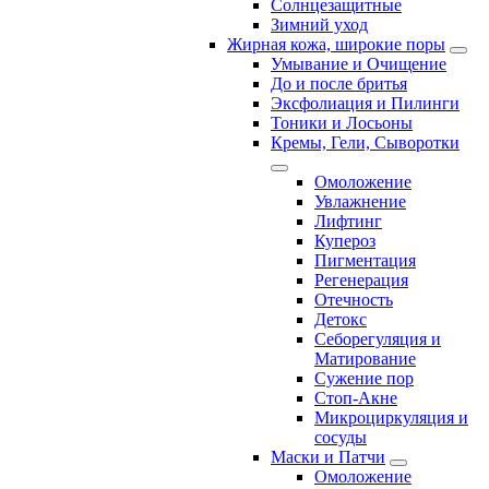
Солнцезащитные
Зимний уход
Жирная кожа, широкие поры
Умывание и Очищение
До и после бритья
Эксфолиация и Пилинги
Тоники и Лосьоны
Кремы, Гели, Сыворотки
Омоложение
Увлажнение
Лифтинг
Купероз
Пигментация
Регенерация
Отечность
Детокс
Себорегуляция и
Матирование
Сужение пор
Стоп-Акне
Микроциркуляция и
сосуды
Маски и Патчи
Омоложение