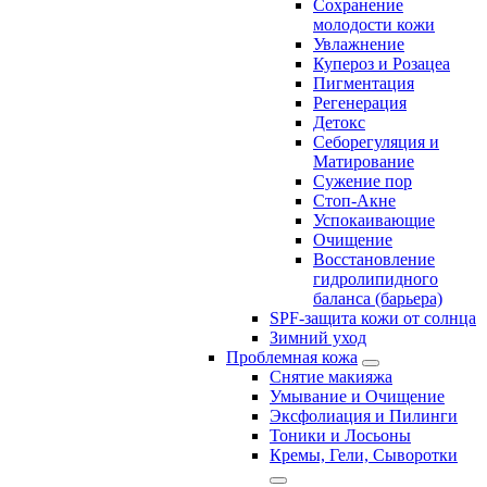
Сохранение
молодости кожи
Увлажнение
Купероз и Розацеа
Пигментация
Регенерация
Детокс
Себорегуляция и
Матирование
Сужение пор
Стоп-Акне
Успокаивающие
Очищение
Восстановление
гидролипидного
баланса (барьера)
SPF-защита кожи от солнца
Зимний уход
Проблемная кожа
Снятие макияжа
Умывание и Очищение
Эксфолиация и Пилинги
Тоники и Лосьоны
Кремы, Гели, Сыворотки