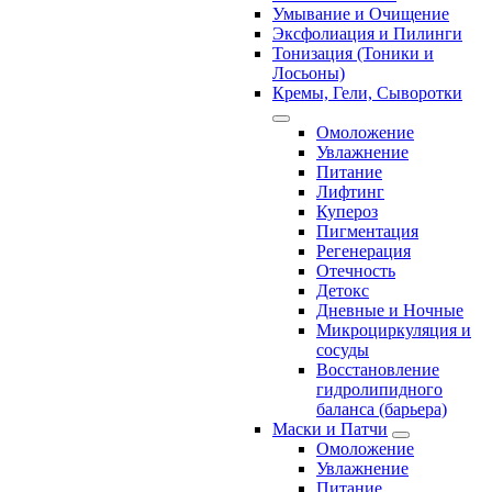
Умывание и Очищение
Эксфолиация и Пилинги
Тонизация (Тоники и
Лосьоны)
Кремы, Гели, Сыворотки
Омоложение
Увлажнение
Питание
Лифтинг
Купероз
Пигментация
Регенерация
Отечность
Детокс
Дневные и Ночные
Микроциркуляция и
сосуды
Восстановление
гидролипидного
баланса (барьера)
Маски и Патчи
Омоложение
Увлажнение
Питание