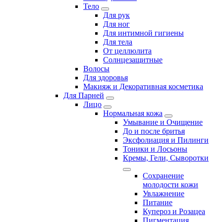
Тело
Для рук
Для ног
Для интимной гигиены
Для тела
От целлюлита
Солнцезащитные
Волосы
Для здоровья
Макияж и Декоративная косметика
Для Парней
Лицо
Нормальная кожа
Умывание и Очищение
До и после бритья
Эксфолиация и Пилинги
Тоники и Лосьоны
Кремы, Гели, Сыворотки
Сохранение
молодости кожи
Увлажнение
Питание
Купероз и Розацеа
Пигментация