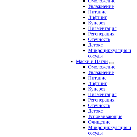
Омоложение
Увлажнение
Питание
Лифтинг
Купероз
Пигментация
Регенерация
Отечность
Детокс
Микроциркуляция и
сосуды
Маски и Патчи
Омоложение
Увлажнение
Питание
Лифтинг
Купероз
Пигментация
Регенерация
Отечность
Детокс
Успокаивающие
Очищение
Микроциркуляция и
сосуды