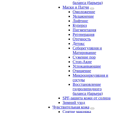
баланса (барьера)
Маски и Патчи
Омоложение
Увлажнение
Лифтинг
Купероз
Пигментация
Регенерация
Отечность
Детокс
Себорегуляция и
Матирование
Сужение пор
Стоп-Акне
Успокаивающие
Очищение
Микроциркуляция и
сосуды
Восстановление
гидролипидного
баланса (барьера)
SPF-защита кожи от солнца
Зимний уход
Чувствительная кожа
Снятие макияжа