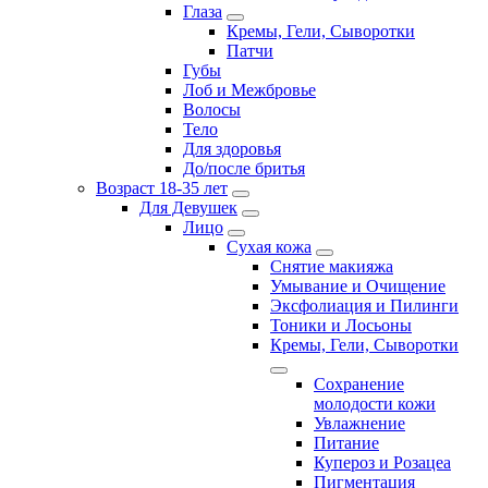
Глаза
Кремы, Гели, Сыворотки
Патчи
Губы
Лоб и Межбровье
Волосы
Тело
Для здоровья
До/после бритья
Возраст 18-35 лет
Для Девушек
Лицо
Сухая кожа
Снятие макияжа
Умывание и Очищение
Эксфолиация и Пилинги
Тоники и Лосьоны
Кремы, Гели, Сыворотки
Сохранение
молодости кожи
Увлажнение
Питание
Купероз и Розацеа
Пигментация