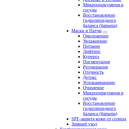
Микроциркуляция и
сосуды
Восстановление
гидролипидного
баланса (барьера)
Маски и Патчи
Омоложение
Увлажнение
Питание
Лифтинг
Купероз
Пигментация
Регенерация
Отечность
Детокс
Успокаивающие
Очищение
Микроциркуляция и
сосуды
Восстановление
гидролипидного
баланса (барьера)
SPF-защита кожи от солнца
Зимний уход