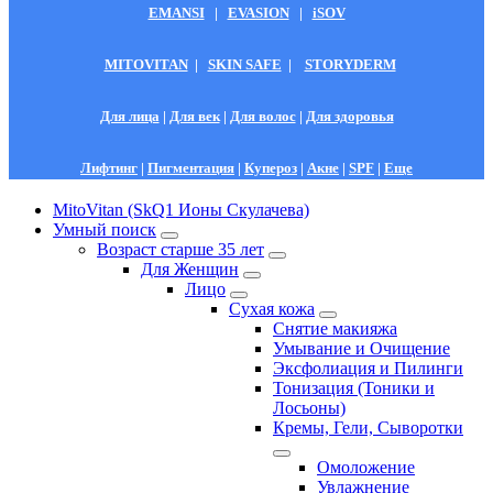
EMANSI
|
EVASION
|
iSOV
MITOVITAN
|
SKIN SAFE
|
STORYDERM
Для лица
|
Для век
|
Для волос
|
Для здоровья
Лифтинг
|
Пигментация
|
Купероз
|
Акне
|
SPF
|
Еще
MitoVitan (SkQ1 Ионы Скулачева)
Умный поиск
Возраст старше 35 лет
Для Женщин
Лицо
Сухая кожа
Снятие макияжа
Умывание и Очищение
Эксфолиация и Пилинги
Тонизация (Тоники и
Лосьоны)
Кремы, Гели, Сыворотки
Омоложение
Увлажнение