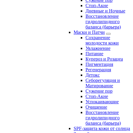
Сужение пор
Стоп-Акне
Дневные и Ночные
Восстановление
гидролипидного
баланса (барьера)
Маски и Патчи
Сохранение
молодости кожи
Увлажнение
Питание
Купероз и Розацеа
Пигментация
Регенерация
Детокс
Себорегуляция и
Матирование
Сужение пор
Стоп-Акне
Успокаивающие
Очищение
Восстановление
гидролипидного
баланса (барьера)
SPF-защита кожи от солнца