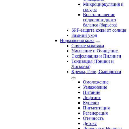
Микроциркуляция и
сосуды
Восстановление
гидролипидного
баланса (барьера)
SPF-защита кожи от солнца
Зимний уход
Нормальная кожа
Снятие макияжа
Умывание и Очищение
Эксфолиация и Пилинги
Тонизация (Тоники и
Лосьоны)
Кремы, Гели, Сыворотки
Омоложение
Увлажнение
Питание
Лифтинг
Купероз
Пигментация
Регенерация
Отечность
Детокс
Дневные и Ночные