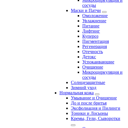
Микроциркуляция и
сосуды
Маски и Патчи
Омоложение
Увлажнение
Питание
Лифтинг
Купероз
Пигментация
Регенерация
Отечность
Детокс
Успокаивающие
Очищение
Микроциркуляция и
сосуды
Солнцезащитные
Зимний уход
Нормальная кожа
Умывание и Очищение
До и после бритья
Эксфолиация и Пилинги
Тоники и Лосьоны
Кремы, Гели, Сыворотки