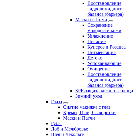
Восстановление
гидролипидного
баланса (барьера)
Маски и Патчи
Сохранение
молодости кожи
Увлажнение
Питание
Купероз и Розацеа
Пигментация
Детокс
Успокаивающие
Очищение
Восстановление
гидролипидного
баланса (барьера)
SPF-защита кожи от солнца
Зимний уход
Глаза
Снятие макияжа с глаз
Кремы, Гели, Сыворотки
Маски и Патчи
Губы
Лоб и Межбровье
Шея и Декольте