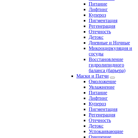
Питание
Лифтинг
Купероз
Пигментация
Регенерация
Отечность
Детокс
Дневные и Ночные
Микроциркуляция и
сосуды
Восстановление
гидролипидного
баланса (барьера)
Маски и Патчи
Омоложение
Увлажнение
Питание
Лифтинг
Купероз
Пигментация
Регенерация
Отечность
Детокс
Успокаивающие
Очищение