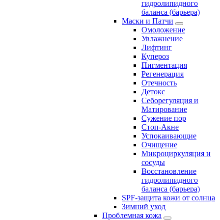
гидролипидного
баланса (барьера)
Маски и Патчи
Омоложение
Увлажнение
Лифтинг
Купероз
Пигментация
Регенерация
Отечность
Детокс
Себорегуляция и
Матирование
Сужение пор
Стоп-Акне
Успокаивающие
Очищение
Микроциркуляция и
сосуды
Восстановление
гидролипидного
баланса (барьера)
SPF-защита кожи от солнца
Зимний уход
Проблемная кожа