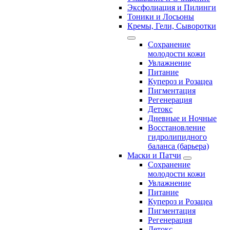
Эксфолиация и Пилинги
Тоники и Лосьоны
Кремы, Гели, Сыворотки
Сохранение
молодости кожи
Увлажнение
Питание
Купероз и Розацеа
Пигментация
Регенерация
Детокс
Дневные и Ночные
Восстановление
гидролипидного
баланса (барьера)
Маски и Патчи
Сохранение
молодости кожи
Увлажнение
Питание
Купероз и Розацеа
Пигментация
Регенерация
Детокс