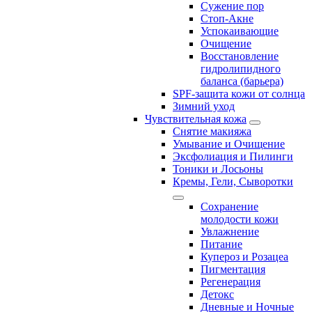
Сужение пор
Стоп-Акне
Успокаивающие
Очищение
Восстановление
гидролипидного
баланса (барьера)
SPF-защита кожи от солнца
Зимний уход
Чувствительная кожа
Снятие макияжа
Умывание и Очищение
Эксфолиация и Пилинги
Тоники и Лосьоны
Кремы, Гели, Сыворотки
Сохранение
молодости кожи
Увлажнение
Питание
Купероз и Розацеа
Пигментация
Регенерация
Детокс
Дневные и Ночные