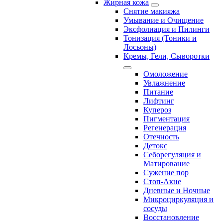
Жирная кожа
Снятие макияжа
Умывание и Очищение
Эксфолиация и Пилинги
Тонизация (Тоники и
Лосьоны)
Кремы, Гели, Сыворотки
Омоложение
Увлажнение
Питание
Лифтинг
Купероз
Пигментация
Регенерация
Отечность
Детокс
Себорегуляция и
Матирование
Сужение пор
Стоп-Акне
Дневные и Ночные
Микроциркуляция и
сосуды
Восстановление