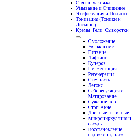
Снятие макияжа
Умывание и Очищение
Эксфолиация и Пилинги
Тонизация (Тоники и
Лосьоны)
Кремы, Гели, Сыворотки
Омоложение
Увлажнение
Питание
Лифтинг
Купероз
Пигментация
Регенерация
Отечность
Детокс
Себорегуляция и
Матирование
Сужение пор
Стоп-Акне
Дневные и Ночные
Микроциркуляция и
сосуды
Восстановление
гидролипидного