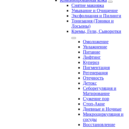
Комбинированная кожа
Снятие макияжа
Умывание и Очищение
Эксфолиация и Пилинги
Тонизация (Тоники и
Лосьоны)
Кремы, Гели, Сыворотки
Омоложение
Увлажнение
Питание
Лифтинг
Купероз
Пигментация
Регенерация
Отечность
Детокс
Себорегуляция и
Матирование
Сужение пор
Стоп-Акне
Дневные и Ночные
Микроциркуляция и
сосуды
Восстановление