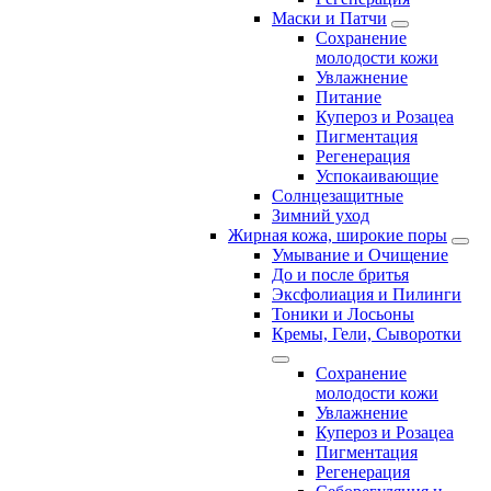
Маски и Патчи
Сохранение
молодости кожи
Увлажнение
Питание
Купероз и Розацеа
Пигментация
Регенерация
Успокаивающие
Солнцезащитные
Зимний уход
Жирная кожа, широкие поры
Умывание и Очищение
До и после бритья
Эксфолиация и Пилинги
Тоники и Лосьоны
Кремы, Гели, Сыворотки
Сохранение
молодости кожи
Увлажнение
Купероз и Розацеа
Пигментация
Регенерация