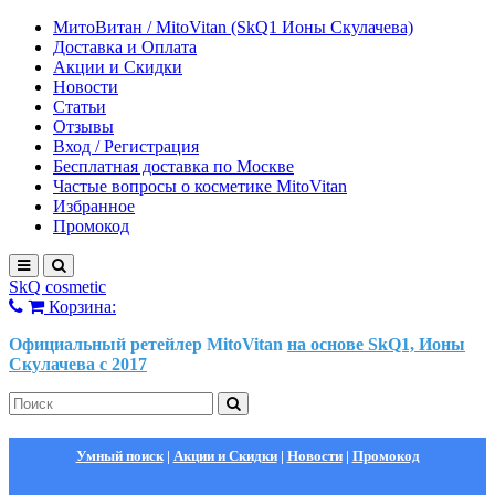
МитоВитан / MitoVitan (SkQ1 Ионы Скулачева)
Доставка и Оплата
Акции и Скидки
Новости
Статьи
Отзывы
Вход / Регистрация
Бесплатная доставка по Москве
Частые вопросы о косметике MitoVitan
Избранное
Промокод
SkQ cosmetic
Корзина:
Официальный ретейлер MitoVitan
на основе SkQ1, Ионы
Скулачева c 2017
Умный поиск
|
Акции и Скидки
|
Новости
|
Промокод