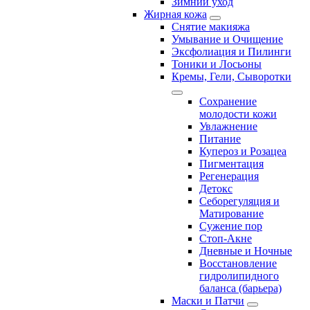
Зимний уход
Жирная кожа
Снятие макияжа
Умывание и Очищение
Эксфолиация и Пилинги
Тоники и Лосьоны
Кремы, Гели, Сыворотки
Сохранение
молодости кожи
Увлажнение
Питание
Купероз и Розацеа
Пигментация
Регенерация
Детокс
Себорегуляция и
Матирование
Сужение пор
Стоп-Акне
Дневные и Ночные
Восстановление
гидролипидного
баланса (барьера)
Маски и Патчи