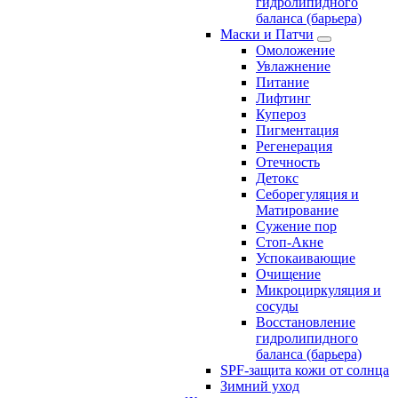
гидролипидного
баланса (барьера)
Маски и Патчи
Омоложение
Увлажнение
Питание
Лифтинг
Купероз
Пигментация
Регенерация
Отечность
Детокс
Себорегуляция и
Матирование
Сужение пор
Стоп-Акне
Успокаивающие
Очищение
Микроциркуляция и
сосуды
Восстановление
гидролипидного
баланса (барьера)
SPF-защита кожи от солнца
Зимний уход