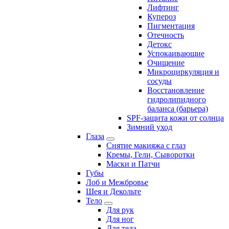
Лифтинг
Купероз
Пигментация
Отечность
Детокс
Успокаивающие
Очищение
Микроциркуляция и
сосуды
Восстановление
гидролипидного
баланса (барьера)
SPF-защита кожи от солнца
Зимний уход
Глаза
Снятие макияжа с глаз
Кремы, Гели, Сыворотки
Маски и Патчи
Губы
Лоб и Межбровье
Шея и Декольте
Тело
Для рук
Для ног
Для тела