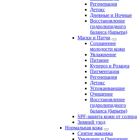
Регенерация
Детокс
Дневные и Ночные
Восстановление
гидролипидного
баланса (барьера)
Маски и Патчи
Сохранение
молодости кожи
Увлажнение
Питание
Купероз и Розацеа
Пигментация
Регенерация
Детокс
Успокаивающие
Очищение
Восстановление
гидролипидного
баланса (барьера)
SPF-защита кожи от солнца
Зимний уход
Нормальная кожа
Снятие макияжа
Умывание и Очищение