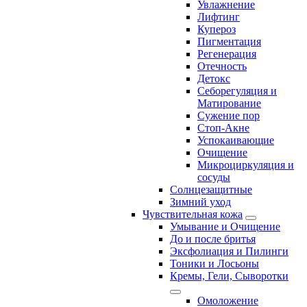
Увлажнение
Лифтинг
Купероз
Пигментация
Регенерация
Отечность
Детокс
Себорегуляция и
Матирование
Сужение пор
Стоп-Акне
Успокаивающие
Очищение
Микроциркуляция и
сосуды
Солнцезащитные
Зимний уход
Чувствительная кожа
Умывание и Очищение
До и после бритья
Эксфолиация и Пилинги
Тоники и Лосьоны
Кремы, Гели, Сыворотки
Омоложение