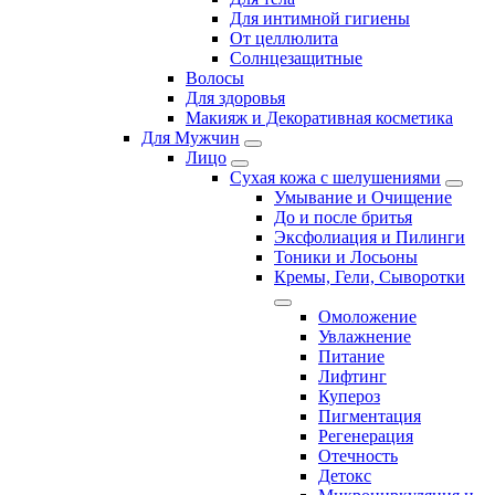
Для интимной гигиены
От целлюлита
Солнцезащитные
Волосы
Для здоровья
Макияж и Декоративная косметика
Для Мужчин
Лицо
Сухая кожа с шелушениями
Умывание и Очищение
До и после бритья
Эксфолиация и Пилинги
Тоники и Лосьоны
Кремы, Гели, Сыворотки
Омоложение
Увлажнение
Питание
Лифтинг
Купероз
Пигментация
Регенерация
Отечность
Детокс