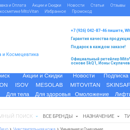
авка и Оплата
Акции и Скидки
Новости
Статьи
Отзывы
косметике MitoVitan
Избранное
Промокод
+7 (926) 042-87-46 пишите, W
Гарантия качества продукци
Подарок в каждом заказе!
а и Космецевтика
Официальный ретейлер MitoV
основе SkQ1, Ионы Скулачев
оиск
Акции и Скидки
Новости
Подписка
ION
ISOV
MESOLAB
MITOVITAN
SKINSA
Для тела
Для здоровья
Омоложение
Лифт
МНЫЙ ПОИСК
ВСЕ БРЕНДЫ
НАЗНАЧЕНИЕ
Т
Лицо
Чувствительная кожа
Умывание и Очищение