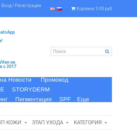
Вход / Регистрация
Корзина:
0.00 руб
hatsApp
и!
itan
на
а c 2017
 на Новости
Промокод
FE
STORYDERM
инг
Пигментация
SPF
Еще
ИП КОЖИ
ЭТАП УХОДА
КАТЕГОРИЯ