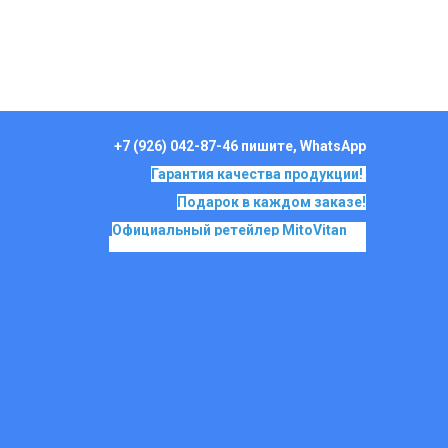
+7 (926) 042-87-46 пишите, WhatsApp
Гарантия качества продукции!
Подарок в каждом заказе!
Официальный ретейлер MitoVitan
на
основе SkQ1, Ионы Скулачева c 2017