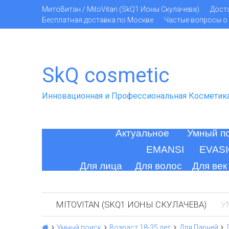
МитоВитан / MitoVitan (SkQ1 Ионы Скулачева)
Дост
Бесплатная доставка по Москве
Частые вопросы о 
SkQ cosmetic
Инновационная и Профессиональная Косметик
Актуальное
Умный п
EMANSI
EVAS
Для лица
Для волос
Для век
MITOVITAN (SKQ1 ИОНЫ СКУЛАЧЕВА)
У
Умный поиск
Возраст 18-35 лет
Для Парней