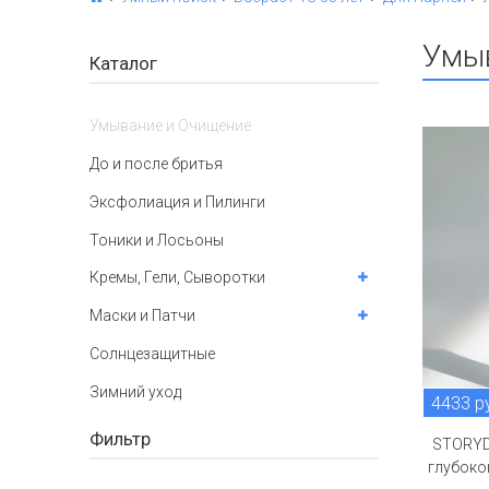
Умы
Каталог
Умывание и Очищение
До и после бритья
Эксфолиация и Пилинги
Тоники и Лосьоны
Кремы, Гели, Сыворотки
Маски и Патчи
Солнцезащитные
Зимний уход
4433 р
Фильтр
STORYD
глубоко