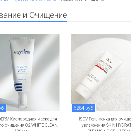
вание и Очищение
уб
6284 руб
ERM Кислородная маска для
ISOV Гель-пенка для очище
го очищения O2 WHITE CLEAN,
увлажнения SKIN HYDRA