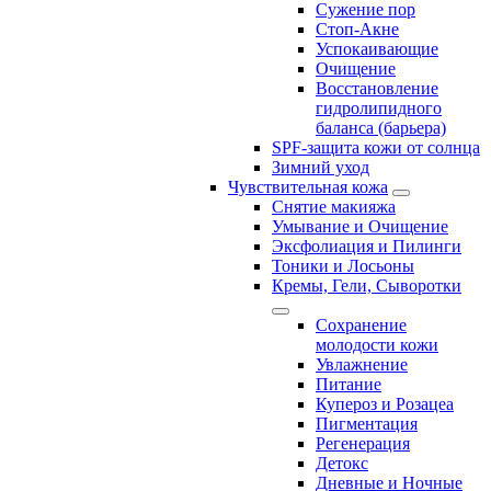
Сужение пор
Стоп-Акне
Успокаивающие
Очищение
Восстановление
гидролипидного
баланса (барьера)
SPF-защита кожи от солнца
Зимний уход
Чувствительная кожа
Снятие макияжа
Умывание и Очищение
Эксфолиация и Пилинги
Тоники и Лосьоны
Кремы, Гели, Сыворотки
Сохранение
молодости кожи
Увлажнение
Питание
Купероз и Розацеа
Пигментация
Регенерация
Детокс
Дневные и Ночные