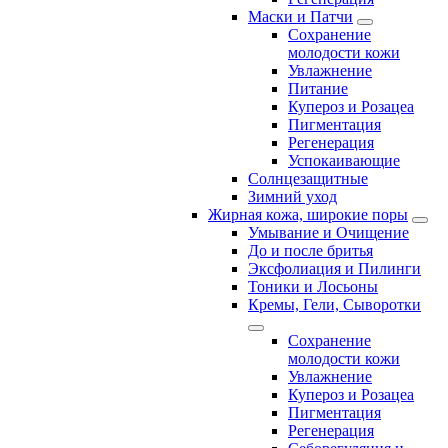
Маски и Патчи
Сохранение
молодости кожи
Увлажнение
Питание
Купероз и Розацеа
Пигментация
Регенерация
Успокаивающие
Солнцезащитные
Зимний уход
Жирная кожа, широкие поры
Умывание и Очищение
До и после бритья
Эксфолиация и Пилинги
Тоники и Лосьоны
Кремы, Гели, Сыворотки
Сохранение
молодости кожи
Увлажнение
Купероз и Розацеа
Пигментация
Регенерация