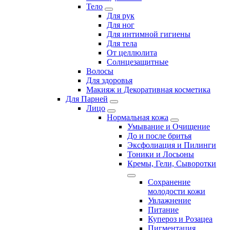
Тело
Для рук
Для ног
Для интимной гигиены
Для тела
От целлюлита
Солнцезащитные
Волосы
Для здоровья
Макияж и Декоративная косметика
Для Парней
Лицо
Нормальная кожа
Умывание и Очищение
До и после бритья
Эксфолиация и Пилинги
Тоники и Лосьоны
Кремы, Гели, Сыворотки
Сохранение
молодости кожи
Увлажнение
Питание
Купероз и Розацеа
Пигментация