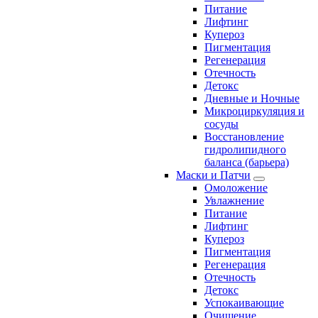
Питание
Лифтинг
Купероз
Пигментация
Регенерация
Отечность
Детокс
Дневные и Ночные
Микроциркуляция и
сосуды
Восстановление
гидролипидного
баланса (барьера)
Маски и Патчи
Омоложение
Увлажнение
Питание
Лифтинг
Купероз
Пигментация
Регенерация
Отечность
Детокс
Успокаивающие
Очищение