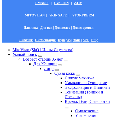
EMANSI
|
EVASION
|
iSOV
MITOVITAN
|
SKIN SAFE
|
STORYDERM
Для лица
|
Для век
|
Для волос
|
Для здоровья
Лифтинг
|
Пигментация
|
Купероз
|
Акне
|
SPF
|
Еще
MitoVitan (SkQ1 Ионы Скулачева)
Умный поиск
Возраст старше 35 лет
Для Женщин
Лицо
Сухая кожа
Снятие макияжа
Умывание и Очищение
Эксфолиация и Пилинги
Тонизация (Тоники и
Лосьоны)
Кремы, Гели, Сыворотки
Омоложение
Увлажнение