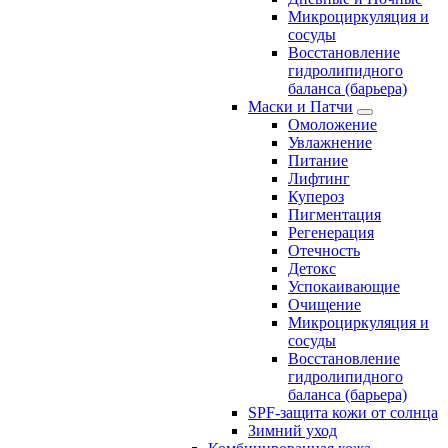
Микроциркуляция и
сосуды
Восстановление
гидролипидного
баланса (барьера)
Маски и Патчи
Омоложение
Увлажнение
Питание
Лифтинг
Купероз
Пигментация
Регенерация
Отечность
Детокс
Успокаивающие
Очищение
Микроциркуляция и
сосуды
Восстановление
гидролипидного
баланса (барьера)
SPF-защита кожи от солнца
Зимний уход