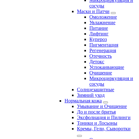
Микроциркуляция и
сосуды
Маски и Патчи
Омоложение
Увлажнение
Питание
Лифтинг
Купероз
Пигментация
Регенерация
Отечность
Детокс
Успокаивающие
Очищение
Микроциркуляция и
сосуды
Солнцезащитные
Зимний уход
Нормальная кожа
Умывание и Очищение
До и после бритья
Эксфолиация и Пилинги
Тоники и Лосьоны
Кремы, Гели, Сыворотки