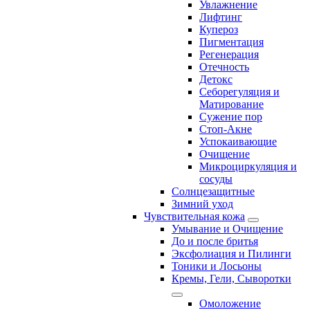
Увлажнение
Лифтинг
Купероз
Пигментация
Регенерация
Отечность
Детокс
Себорегуляция и
Матирование
Сужение пор
Стоп-Акне
Успокаивающие
Очищение
Микроциркуляция и
сосуды
Солнцезащитные
Зимний уход
Чувствительная кожа
Умывание и Очищение
До и после бритья
Эксфолиация и Пилинги
Тоники и Лосьоны
Кремы, Гели, Сыворотки
Омоложение