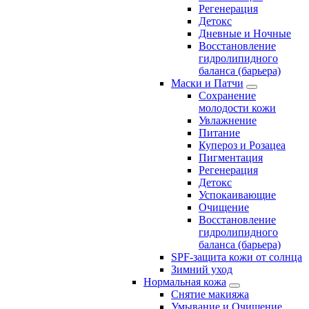
Регенерация
Детокс
Дневные и Ночные
Восстановление
гидролипидного
баланса (барьера)
Маски и Патчи
Сохранение
молодости кожи
Увлажнение
Питание
Купероз и Розацеа
Пигментация
Регенерация
Детокс
Успокаивающие
Очищение
Восстановление
гидролипидного
баланса (барьера)
SPF-защита кожи от солнца
Зимний уход
Нормальная кожа
Снятие макияжа
Умывание и Очищение