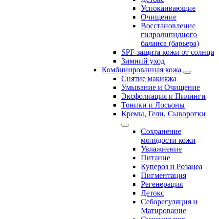
Успокаивающие
Очищение
Восстановление
гидролипидного
баланса (барьера)
SPF-защита кожи от солнца
Зимний уход
Комбинированная кожа
Снятие макияжа
Умывание и Очищение
Эксфолиация и Пилинги
Тоники и Лосьоны
Кремы, Гели, Сыворотки
Сохранение
молодости кожи
Увлажнение
Питание
Купероз и Розацеа
Пигментация
Регенерация
Детокс
Себорегуляция и
Матирование