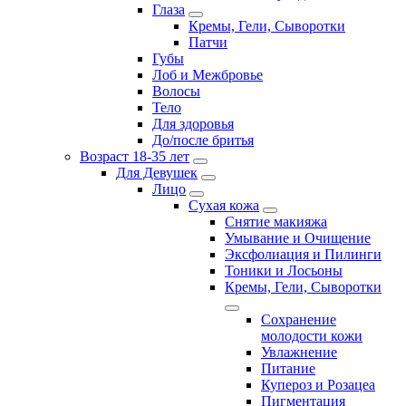
Глаза
Кремы, Гели, Сыворотки
Патчи
Губы
Лоб и Межбровье
Волосы
Тело
Для здоровья
До/после бритья
Возраст 18-35 лет
Для Девушек
Лицо
Сухая кожа
Снятие макияжа
Умывание и Очищение
Эксфолиация и Пилинги
Тоники и Лосьоны
Кремы, Гели, Сыворотки
Сохранение
молодости кожи
Увлажнение
Питание
Купероз и Розацеа
Пигментация