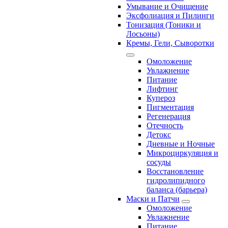
Умывание и Очищение
Эксфолиация и Пилинги
Тонизация (Тоники и
Лосьоны)
Кремы, Гели, Сыворотки
Омоложение
Увлажнение
Питание
Лифтинг
Купероз
Пигментация
Регенерация
Отечность
Детокс
Дневные и Ночные
Микроциркуляция и
сосуды
Восстановление
гидролипидного
баланса (барьера)
Маски и Патчи
Омоложение
Увлажнение
Питание