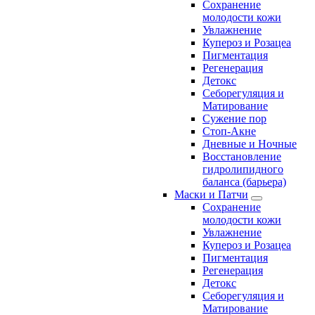
Сохранение
молодости кожи
Увлажнение
Купероз и Розацеа
Пигментация
Регенерация
Детокс
Себорегуляция и
Матирование
Сужение пор
Стоп-Акне
Дневные и Ночные
Восстановление
гидролипидного
баланса (барьера)
Маски и Патчи
Сохранение
молодости кожи
Увлажнение
Купероз и Розацеа
Пигментация
Регенерация
Детокс
Себорегуляция и
Матирование