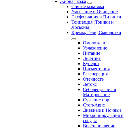
Жирная кожа
Снятие макияжа
Умывание и Очищение
Эксфолиация и Пилинги
Тонизация (Тоники и
Лосьоны)
Кремы, Гели, Сыворотки
Омоложение
Увлажнение
Питание
Лифтинг
Купероз
Пигментация
Регенерация
Отечность
Детокс
Себорегуляция и
Матирование
Сужение пор
Стоп-Акне
Дневные и Ночные
Микроциркуляция и
сосуды
Восстановление