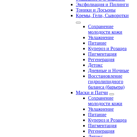
Эксфолиация и Пилинги
Тоники и Лосьоны
Кремы, Гели, Сыворотки
Сохранение
молодости кожи
Увлажнение
Питание
Купероз и Розацеа
Пигментация
Регенерация
Детокс
Дневные и Ночные
Восстановление
гидролипидного
баланса (барьера)
Маски и Патчи
Сохранение
молодости кожи
Увлажнение
Питание
Купероз и Розацеа
Пигментация
Регенерация
Детокс