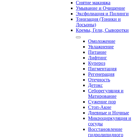
Снятие макияжа
Умывание и Очищение
Эксфолиация и Пилинги
Тонизация (Тоники и
Лосьоны)
Кремы, Гели, Сыворотки
Омоложение
Увлажнение
Питание
Лифтинг
Купероз
Пигментация
Регенерация
Отечность
Детокс
Себорегуляция и
Матирование
Сужение пор
Стоп-Акне
Дневные и Ночные
Микроциркуляция и
сосуды
Восстановление
гидролипидного