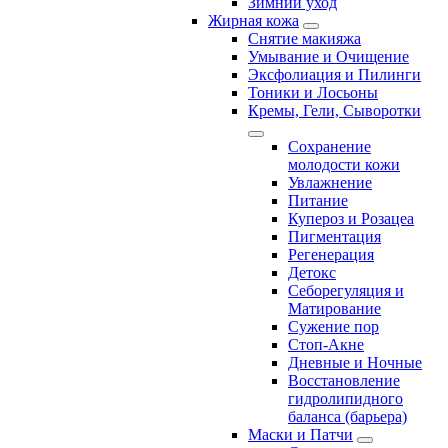
Зимний уход
Жирная кожа
Снятие макияжа
Умывание и Очищение
Эксфолиация и Пилинги
Тоники и Лосьоны
Кремы, Гели, Сыворотки
Сохранение
молодости кожи
Увлажнение
Питание
Купероз и Розацеа
Пигментация
Регенерация
Детокс
Себорегуляция и
Матирование
Сужение пор
Стоп-Акне
Дневные и Ночные
Восстановление
гидролипидного
баланса (барьера)
Маски и Патчи