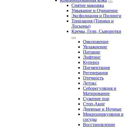
Комбинированная кожа
Снятие макияжа
Умывание и Очищение
Эксфолиация и Пилинги
Тонизация (Тоники и
Лосьоны)
Кремы, Гели, Сыворотки
Омоложение
Увлажнение
Питание
Лифтинг
Купероз
Пигментация
Регенерация
Отечность
Детокс
Себорегуляция и
Матирование
Сужение пор
Стоп-Акне
Дневные и Ночные
Микроциркуляция и
сосуды
Восстановление