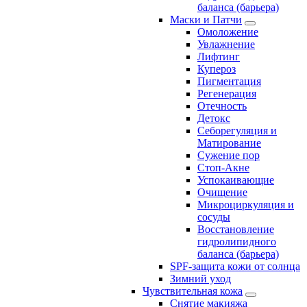
баланса (барьера)
Маски и Патчи
Омоложение
Увлажнение
Лифтинг
Купероз
Пигментация
Регенерация
Отечность
Детокс
Себорегуляция и
Матирование
Сужение пор
Стоп-Акне
Успокаивающие
Очищение
Микроциркуляция и
сосуды
Восстановление
гидролипидного
баланса (барьера)
SPF-защита кожи от солнца
Зимний уход
Чувствительная кожа
Снятие макияжа