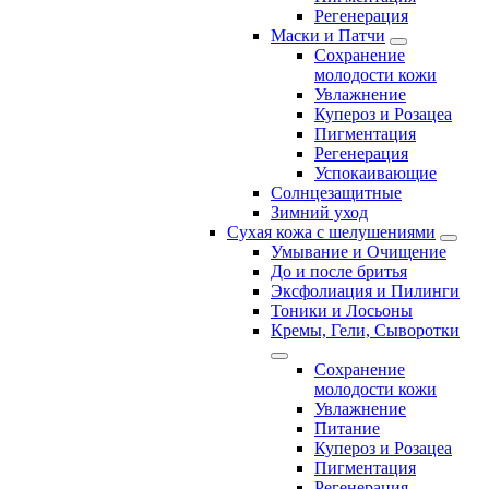
Регенерация
Маски и Патчи
Сохранение
молодости кожи
Увлажнение
Купероз и Розацеа
Пигментация
Регенерация
Успокаивающие
Солнцезащитные
Зимний уход
Сухая кожа с шелушениями
Умывание и Очищение
До и после бритья
Эксфолиация и Пилинги
Тоники и Лосьоны
Кремы, Гели, Сыворотки
Сохранение
молодости кожи
Увлажнение
Питание
Купероз и Розацеа
Пигментация
Регенерация