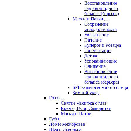
Восстановление
гидролипидного
баланса (барьера)
Маски и Патчи
Сохранение
молодости кожи
Увлажнение
Питание
Купероз и Розацеа
Пигментация
Детокс
Успокаивающие
Очищение
Восстановление
гидролипидного
баланса (барьера)
SPF-защита кожи от солнца
Зимний уход
Глаза
Снятие макияжа с глаз
Кремы, Гели, Сыворотки
Маски и Патчи
Губы
Лоб и Межбровье
Шея и Декольте