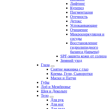
Лифтинг
Купероз
Пигментация
Отечность
Детокс
Успокаивающие
Очищение
Микроциркуляция и
сосуды
Восстановление
гидролипидного
баланса (барьера)
SPF-защита кожи от солнца
Зимний уход
Глаза
Снятие макияжа с глаз
Кремы, Гели, Сыворотки
Маски и Патчи
Губы
Лоб и Межбровье
Шея и Декольте
Тело
Для рук
Для ног
Для тела