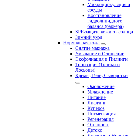
Микроциркуляция и
сосуды
Восстановление
гидролипидного
баланса (барьера)
SPF-защита кожи от солнца
Зимний уход
Нормальная кожа
Снятие макияжа
Умывание и Очищение
Эксфолиация и Пилинги
Тонизация (Тоники и
Лосьоны)
Кремы, Гели, Сыворотки
Омоложение
Увлажнение
Питание
Лифтинг
Купероз
Пигментация
Регенерация
Отечность
Детокс
Дневные и Ночные