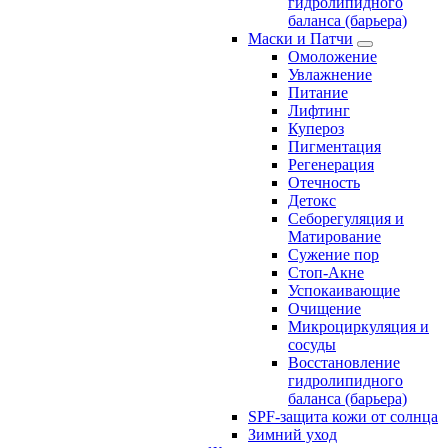
гидролипидного
баланса (барьера)
Маски и Патчи
Омоложение
Увлажнение
Питание
Лифтинг
Купероз
Пигментация
Регенерация
Отечность
Детокс
Себорегуляция и
Матирование
Сужение пор
Стоп-Акне
Успокаивающие
Очищение
Микроциркуляция и
сосуды
Восстановление
гидролипидного
баланса (барьера)
SPF-защита кожи от солнца
Зимний уход