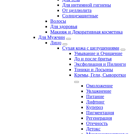
Для интимной гигиены
От целлюлита
Солнцезащитные
Волосы
Для здоровья
Макияж и Декоративная косметика
Для Мужчин
Лицо
Сухая кожа с шелушениями
Умывание и Очищение
До и после бритья
Эксфолиация и Пилинги
Тоники и Лосьоны
Кремы, Гели, Сыворотки
Омоложение
Увлажнение
Питание
Лифтинг
Купероз
Пигментация
Регенерация
Отечность
Детокс