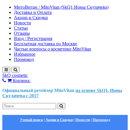
МитоВитан / MitoVitan (SkQ1 Ионы Скулачева)
Доставка и Оплата
Акции и Скидки
Новости
Статьи
Отзывы
Вход / Регистрация
Бесплатная доставка по Москве
Частые вопросы о косметике MitoVitan
Избранное
Промокод
SkQ cosmetic
Корзина:
Официальный ретейлер MitoVitan
на основе SkQ1, Ионы
Скулачева c 2017
Умный поиск
|
Акции и Скидки
|
Новости
|
Промокод