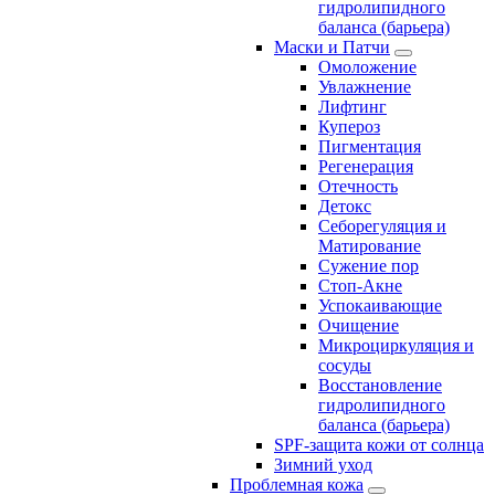
гидролипидного
баланса (барьера)
Маски и Патчи
Омоложение
Увлажнение
Лифтинг
Купероз
Пигментация
Регенерация
Отечность
Детокс
Себорегуляция и
Матирование
Сужение пор
Стоп-Акне
Успокаивающие
Очищение
Микроциркуляция и
сосуды
Восстановление
гидролипидного
баланса (барьера)
SPF-защита кожи от солнца
Зимний уход
Проблемная кожа