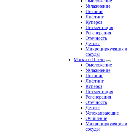
Омоложение
Увлажнение
Питание
Лифтинг
Купероз
Пигментация
Регенерация
Отечность
Детокс
Микроциркуляция и
сосуды
Маски и Патчи
Омоложение
Увлажнение
Питание
Лифтинг
Купероз
Пигментация
Регенерация
Отечность
Детокс
Успокаивающие
Очищение
Микроциркуляция и
сосуды