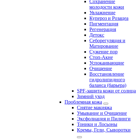
Сохранение
молодости кожи
Увлажнение
Купероз и Розацеа
Пигментация
Регенерация
Детокс
Себорегуляция и
Матирование
Сужение пор
Стоп-Акне
Успокаивающие
Очищение
Восстановление
гидролипидного
баланса (барьера)
SPF-защита кожи от солнца
Зимний уход
Проблемная кожа
Снятие макияжа
Умывание и Очищение
Эксфолиация и Пилинги
Тоники и Лосьоны
Кремы, Гели, Сыворотки