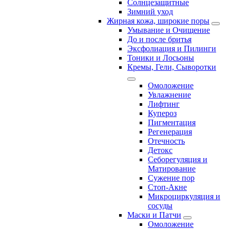
Солнцезащитные
Зимний уход
Жирная кожа, широкие поры
Умывание и Очищение
До и после бритья
Эксфолиация и Пилинги
Тоники и Лосьоны
Кремы, Гели, Сыворотки
Омоложение
Увлажнение
Лифтинг
Купероз
Пигментация
Регенерация
Отечность
Детокс
Себорегуляция и
Матирование
Сужение пор
Стоп-Акне
Микроциркуляция и
сосуды
Маски и Патчи
Омоложение