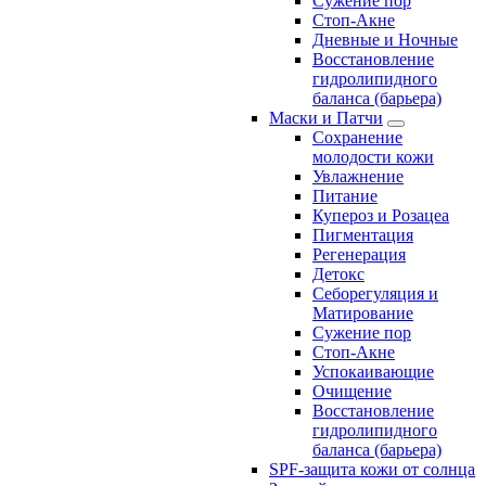
Сужение пор
Стоп-Акне
Дневные и Ночные
Восстановление
гидролипидного
баланса (барьера)
Маски и Патчи
Сохранение
молодости кожи
Увлажнение
Питание
Купероз и Розацеа
Пигментация
Регенерация
Детокс
Себорегуляция и
Матирование
Сужение пор
Стоп-Акне
Успокаивающие
Очищение
Восстановление
гидролипидного
баланса (барьера)
SPF-защита кожи от солнца