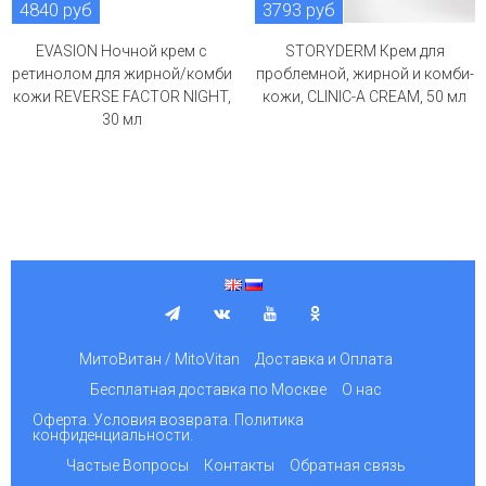
4840 руб
3793 руб
EVASION Ночной крем с
STORYDERM Крем для
ретинолом для жирной/комби
проблемной, жирной и комби-
кожи REVERSE FACTOR NIGHT,
кожи, CLINIC-A CREAM, 50 мл
30 мл
МитоВитан / MitoVitan
Доставка и Оплата
Бесплатная доставка по Москве
О нас
Оферта. Условия возврата. Политика
конфиденциальности.
Частые Вопросы
Контакты
Обратная связь