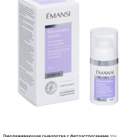
Омолаживающая сыворотка с фитоэстрогенами
для