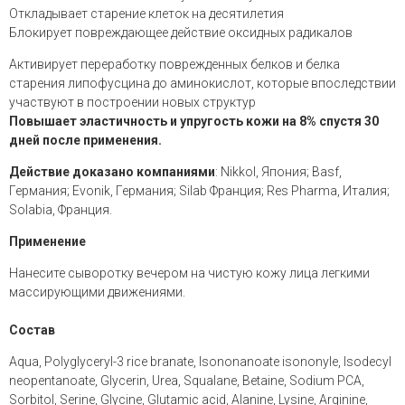
Откладывает старение клеток на десятилетия
Блокирует повреждающее действие оксидных радикалов
Активирует переработку поврежденных белков и белка
старения липофусцина до аминокислот, которые впоследствии
участвуют в построении новых структур
Повышает эластичность и упругость кожи на 8% спустя 30
дней после применения.
Действие доказано компаниями
: Nikkol, Япония; Basf,
Германия; Evonik, Германия; Silab Франция; Res Pharma, Италия;
Solabia, Франция.
Применение
Нанесите сыворотку вечером на чистую кожу лица легкими
массирующими движениями.
Состав
Aqua, Polyglyceryl-3 rice branate, Isononanoate isononyle, Isodecyl
neopentanoate, Glycerin, Urea, Squalane, Betaine, Sodium PCA,
Sorbitol, Serine, Glycine, Glutamic acid, Alanine, Lysine, Arginine,