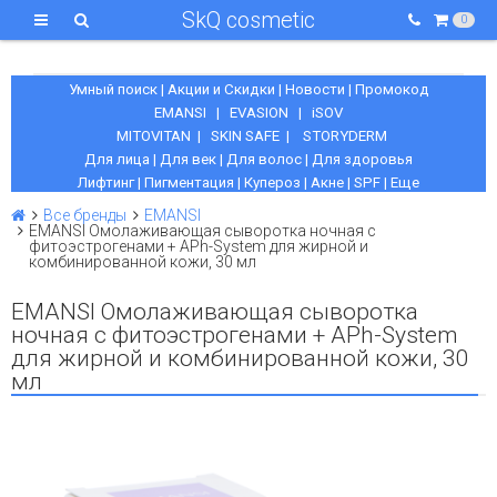
SkQ cosmetic
0
Умный поиск
|
Акции и Скидки
|
Новости
|
Промокод
EMANSI
|
EVASION
|
iSOV
MITOVITAN
|
SKIN SAFE
|
STORYDERM
Для лица
|
Для век
|
Для волос
|
Для здоровья
Лифтинг
|
Пигментация
|
Купероз
|
Акне
|
SPF
|
Еще
Все бренды
EMANSI
EMANSI Омолаживающая сыворотка ночная с
фитоэстрогенами + APh-System для жирной и
комбинированной кожи, 30 мл
EMANSI Омолаживающая сыворотка
ночная с фитоэстрогенами + APh-System
для жирной и комбинированной кожи, 30
мл