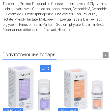
Threonine, Proline, Propandiol, Genistein from leaves of Glycyrrhiza
glabra, Hydrolyzed Сandida saitoana extract, Ceramide 3, Ceramide
6, Ceramide 1, Phytosphingosine, Cholesterol, Sodium lauroyl
lactate, Myristyl lactate, Maltodextrin, Eperua flacata bark extract,
Diglycerin, Pinus pinaster, Parfum, Sodium phytate, O-cymen-5-ol,
Rosmarinus officinalis leaf extract, Hinokitiol.
Сопутствующие товары
spf 15