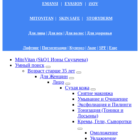
EMANSI
|
EVASION
|
iSOV
MITOVITAN
|
SKIN SAFE
|
STORYDERM
Для лица
|
Для век
|
Для волос
|
Для здоровья
Лифтинг
|
Пигментация
|
Купероз
|
Акне
|
SPF
|
Еще
MitoVitan (SkQ1 Ионы Скулачева)
Умный поиск
Возраст старше 35 лет
Для Женщин
Лицо
Сухая кожа
Снятие макияжа
Умывание и Очищение
Эксфолиация и Пилинги
Тонизация (Тоники и
Лосьоны)
Кремы, Гели, Сыворотки
Омоложение
Увлажнение