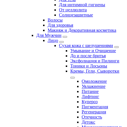
Для интимной гигиены
От целлюлита
Солнцезащитные
Волосы
Для здоровья
Макияж и Декоративная косметика
Для Мужчин
Лицо
Сухая кожа с шелушениями
Умывание и Очищение
До и после бритья
Эксфолиация и Пилинги
Тоники и Лосьоны
Кремы, Гели, Сыворотки
Омоложение
Увлажнение
Питание
Лифтинг
Купероз
Пигментация
Регенерация
Отечность
Детокс