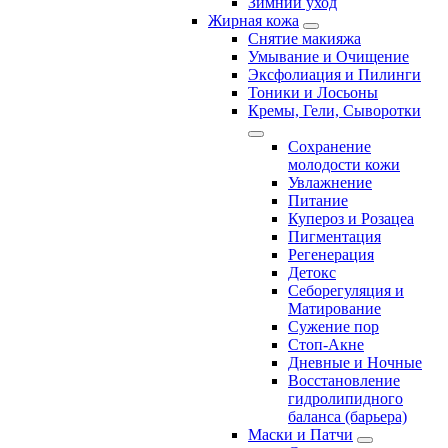
Зимний уход
Жирная кожа
Снятие макияжа
Умывание и Очищение
Эксфолиация и Пилинги
Тоники и Лосьоны
Кремы, Гели, Сыворотки
Сохранение
молодости кожи
Увлажнение
Питание
Купероз и Розацеа
Пигментация
Регенерация
Детокс
Себорегуляция и
Матирование
Сужение пор
Стоп-Акне
Дневные и Ночные
Восстановление
гидролипидного
баланса (барьера)
Маски и Патчи