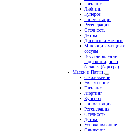
Питание
Лифтинг
Купероз
Пигментация
Регенерация
Отечность
Детокс
Дневные и Ночные
Микроциркуляция и
сосуды
Восстановление
гидролипидного
баланса (барьера)
Маски и Патчи
Омоложение
Увлажнение
Питание
Лифтинг
Купероз
Пигментация
Регенерация
Отечность
Детокс
Успокаивающие
Очищение