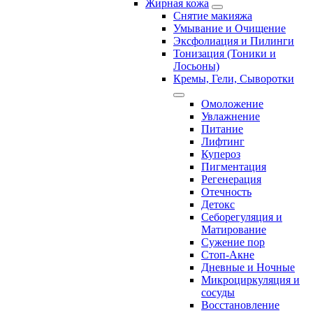
Жирная кожа
Снятие макияжа
Умывание и Очищение
Эксфолиация и Пилинги
Тонизация (Тоники и
Лосьоны)
Кремы, Гели, Сыворотки
Омоложение
Увлажнение
Питание
Лифтинг
Купероз
Пигментация
Регенерация
Отечность
Детокс
Себорегуляция и
Матирование
Сужение пор
Стоп-Акне
Дневные и Ночные
Микроциркуляция и
сосуды
Восстановление