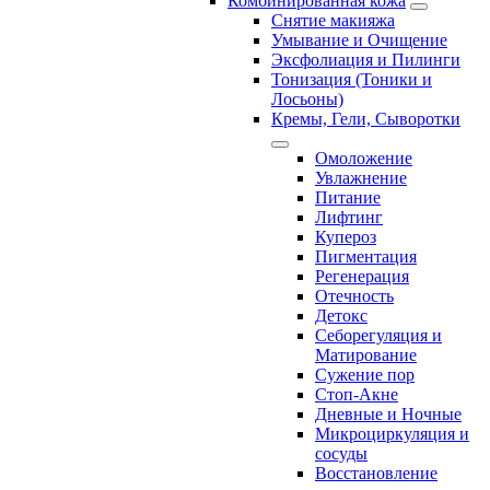
Комбинированная кожа
Снятие макияжа
Умывание и Очищение
Эксфолиация и Пилинги
Тонизация (Тоники и
Лосьоны)
Кремы, Гели, Сыворотки
Омоложение
Увлажнение
Питание
Лифтинг
Купероз
Пигментация
Регенерация
Отечность
Детокс
Себорегуляция и
Матирование
Сужение пор
Стоп-Акне
Дневные и Ночные
Микроциркуляция и
сосуды
Восстановление