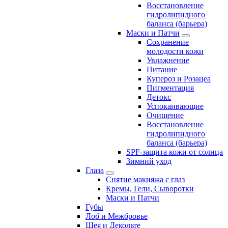
Восстановление
гидролипидного
баланса (барьера)
Маски и Патчи
Сохранение
молодости кожи
Увлажнение
Питание
Купероз и Розацеа
Пигментация
Детокс
Успокаивающие
Очищение
Восстановление
гидролипидного
баланса (барьера)
SPF-защита кожи от солнца
Зимний уход
Глаза
Снятие макияжа с глаз
Кремы, Гели, Сыворотки
Маски и Патчи
Губы
Лоб и Межбровье
Шея и Декольте