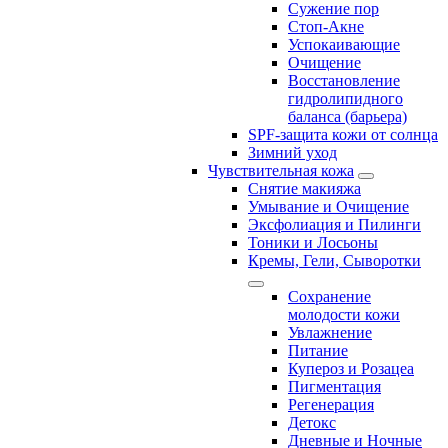
Сужение пор
Стоп-Акне
Успокаивающие
Очищение
Восстановление
гидролипидного
баланса (барьера)
SPF-защита кожи от солнца
Зимний уход
Чувствительная кожа
Снятие макияжа
Умывание и Очищение
Эксфолиация и Пилинги
Тоники и Лосьоны
Кремы, Гели, Сыворотки
Сохранение
молодости кожи
Увлажнение
Питание
Купероз и Розацеа
Пигментация
Регенерация
Детокс
Дневные и Ночные