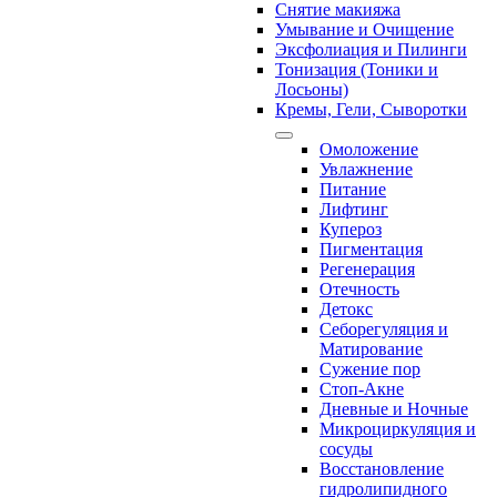
Снятие макияжа
Умывание и Очищение
Эксфолиация и Пилинги
Тонизация (Тоники и
Лосьоны)
Кремы, Гели, Сыворотки
Омоложение
Увлажнение
Питание
Лифтинг
Купероз
Пигментация
Регенерация
Отечность
Детокс
Себорегуляция и
Матирование
Сужение пор
Стоп-Акне
Дневные и Ночные
Микроциркуляция и
сосуды
Восстановление
гидролипидного