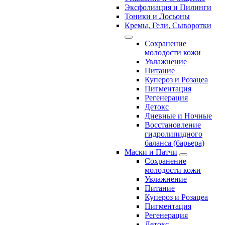
Эксфолиация и Пилинги
Тоники и Лосьоны
Кремы, Гели, Сыворотки
Сохранение
молодости кожи
Увлажнение
Питание
Купероз и Розацеа
Пигментация
Регенерация
Детокс
Дневные и Ночные
Восстановление
гидролипидного
баланса (барьера)
Маски и Патчи
Сохранение
молодости кожи
Увлажнение
Питание
Купероз и Розацеа
Пигментация
Регенерация
Детокс