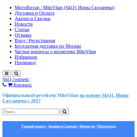
МитоВитан / MitoVitan (SkQ1 Ионы Скулачева)
Доставка и Оплата
Акции и Скидки
Новости
Статьи
Отзывы
Вход / Регистрация
Бесплатная доставка по Москве
Частые вопросы о косметике MitoVitan
Избранное
Промокод
SkQ cosmetic
Корзина:
Официальный ретейлер MitoVitan
на основе SkQ1, Ионы
Скулачева c 2017
Умный поиск
|
Акции и Скидки
|
Новости
|
Промокод