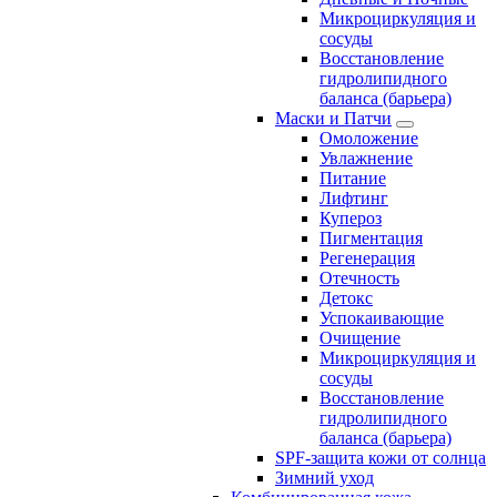
Микроциркуляция и
сосуды
Восстановление
гидролипидного
баланса (барьера)
Маски и Патчи
Омоложение
Увлажнение
Питание
Лифтинг
Купероз
Пигментация
Регенерация
Отечность
Детокс
Успокаивающие
Очищение
Микроциркуляция и
сосуды
Восстановление
гидролипидного
баланса (барьера)
SPF-защита кожи от солнца
Зимний уход