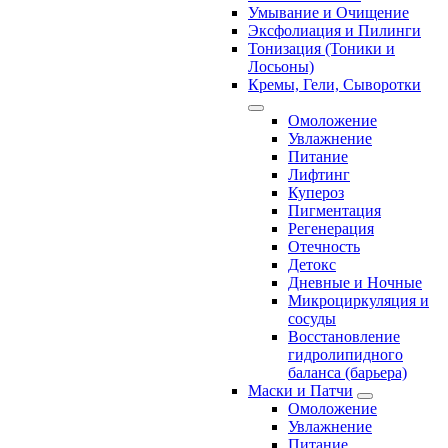
Умывание и Очищение
Эксфолиация и Пилинги
Тонизация (Тоники и
Лосьоны)
Кремы, Гели, Сыворотки
Омоложение
Увлажнение
Питание
Лифтинг
Купероз
Пигментация
Регенерация
Отечность
Детокс
Дневные и Ночные
Микроциркуляция и
сосуды
Восстановление
гидролипидного
баланса (барьера)
Маски и Патчи
Омоложение
Увлажнение
Питание