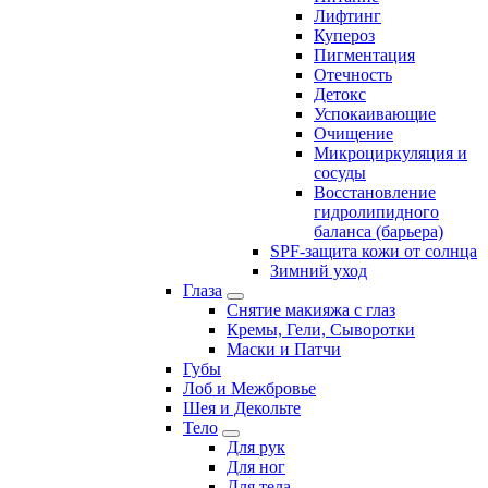
Лифтинг
Купероз
Пигментация
Отечность
Детокс
Успокаивающие
Очищение
Микроциркуляция и
сосуды
Восстановление
гидролипидного
баланса (барьера)
SPF-защита кожи от солнца
Зимний уход
Глаза
Снятие макияжа с глаз
Кремы, Гели, Сыворотки
Маски и Патчи
Губы
Лоб и Межбровье
Шея и Декольте
Тело
Для рук
Для ног
Для тела