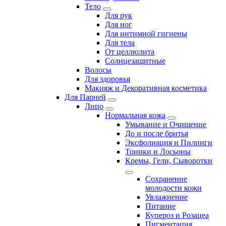
Тело
Для рук
Для ног
Для интимной гигиены
Для тела
От целлюлита
Солнцезащитные
Волосы
Для здоровья
Макияж и Декоративная косметика
Для Парней
Лицо
Нормальная кожа
Умывание и Очищение
До и после бритья
Эксфолиация и Пилинги
Тоники и Лосьоны
Кремы, Гели, Сыворотки
Сохранение
молодости кожи
Увлажнение
Питание
Купероз и Розацеа
Пигментация