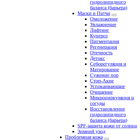
гидролипидного
баланса (барьера)
Маски и Патчи
Омоложение
Увлажнение
Лифтинг
Купероз
Пигментация
Регенерация
Отечность
Детокс
Себорегуляция и
Матирование
Сужение пор
Стоп-Акне
Успокаивающие
Очищение
Микроциркуляция и
сосуды
Восстановление
гидролипидного
баланса (барьера)
SPF-защита кожи от солнца
Зимний уход
Проблемная кожа