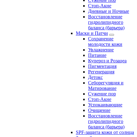
Сужение пор
Стоп-Акне
Дневные и Ночные
Восстановление
гидролипидного
баланса (барьера)
Маски и Патчи
Сохранение
молодости кожи
Увлажнение
Питание
Купероз и Розацеа
Пигментация
Регенерация
Детокс
Себорегуляция и
Матирование
Сужение пор
Стоп-Акне
Успокаивающие
Очищение
Восстановление
гидролипидного
баланса (барьера)
SPF-защита кожи от солнца