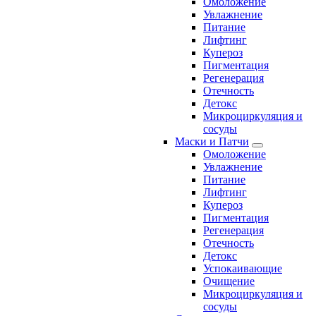
Омоложение
Увлажнение
Питание
Лифтинг
Купероз
Пигментация
Регенерация
Отечность
Детокс
Микроциркуляция и
сосуды
Маски и Патчи
Омоложение
Увлажнение
Питание
Лифтинг
Купероз
Пигментация
Регенерация
Отечность
Детокс
Успокаивающие
Очищение
Микроциркуляция и
сосуды