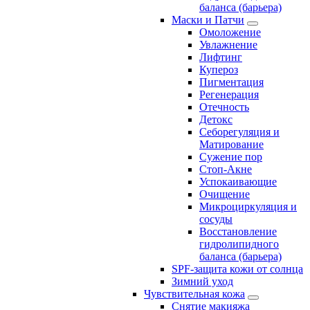
баланса (барьера)
Маски и Патчи
Омоложение
Увлажнение
Лифтинг
Купероз
Пигментация
Регенерация
Отечность
Детокс
Себорегуляция и
Матирование
Сужение пор
Стоп-Акне
Успокаивающие
Очищение
Микроциркуляция и
сосуды
Восстановление
гидролипидного
баланса (барьера)
SPF-защита кожи от солнца
Зимний уход
Чувствительная кожа
Снятие макияжа