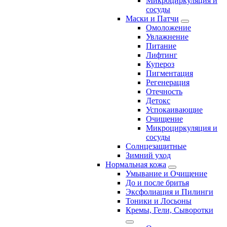
Микроциркуляция и
сосуды
Маски и Патчи
Омоложение
Увлажнение
Питание
Лифтинг
Купероз
Пигментация
Регенерация
Отечность
Детокс
Успокаивающие
Очищение
Микроциркуляция и
сосуды
Солнцезащитные
Зимний уход
Нормальная кожа
Умывание и Очищение
До и после бритья
Эксфолиация и Пилинги
Тоники и Лосьоны
Кремы, Гели, Сыворотки