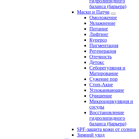
гидролипидного
баланса (барьера)
Маски и Патчи
Омоложение
Увлажнение
Питание
Лифтинг
Купероз
Пигментация
Регенерация
Отечность
Детокс
Себорегуляция и
Матирование
Сужение пор
Стоп-Акне
Успокаивающие
Очищение
Микроциркуляция и
сосуды
Восстановление
гидролипидного
баланса (барьера)
SPF-защита кожи от солнца
Зимний уход