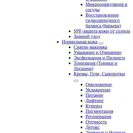
Микроциркуляция и
сосуды
Восстановление
гидролипидного
баланса (барьера)
SPF-защита кожи от солнца
Зимний уход
Нормальная кожа
Снятие макияжа
Умывание и Очищение
Эксфолиация и Пилинги
Тонизация (Тоники и
Лосьоны)
Кремы, Гели, Сыворотки
Омоложение
Увлажнение
Питание
Лифтинг
Купероз
Пигментация
Регенерация
Отечность
Детокс
Дневные и Ночные