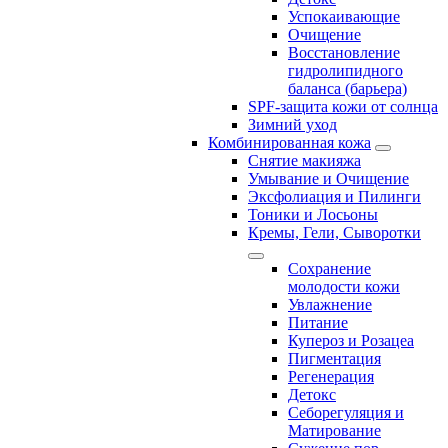
Успокаивающие
Очищение
Восстановление
гидролипидного
баланса (барьера)
SPF-защита кожи от солнца
Зимний уход
Комбинированная кожа
Снятие макияжа
Умывание и Очищение
Эксфолиация и Пилинги
Тоники и Лосьоны
Кремы, Гели, Сыворотки
Сохранение
молодости кожи
Увлажнение
Питание
Купероз и Розацеа
Пигментация
Регенерация
Детокс
Себорегуляция и
Матирование