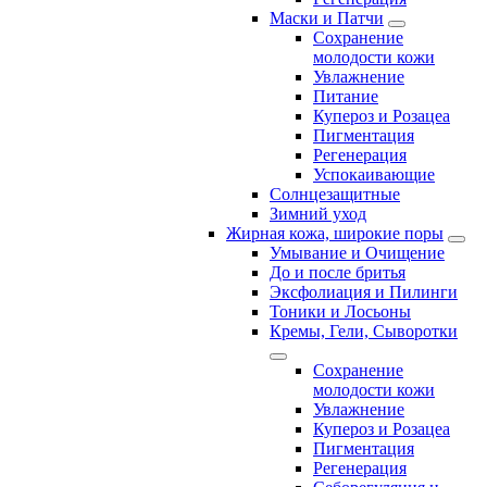
Маски и Патчи
Сохранение
молодости кожи
Увлажнение
Питание
Купероз и Розацеа
Пигментация
Регенерация
Успокаивающие
Солнцезащитные
Зимний уход
Жирная кожа, широкие поры
Умывание и Очищение
До и после бритья
Эксфолиация и Пилинги
Тоники и Лосьоны
Кремы, Гели, Сыворотки
Сохранение
молодости кожи
Увлажнение
Купероз и Розацеа
Пигментация
Регенерация