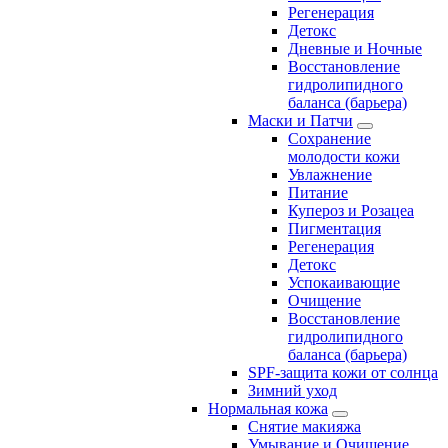
Регенерация
Детокс
Дневные и Ночные
Восстановление
гидролипидного
баланса (барьера)
Маски и Патчи
Сохранение
молодости кожи
Увлажнение
Питание
Купероз и Розацеа
Пигментация
Регенерация
Детокс
Успокаивающие
Очищение
Восстановление
гидролипидного
баланса (барьера)
SPF-защита кожи от солнца
Зимний уход
Нормальная кожа
Снятие макияжа
Умывание и Очищение