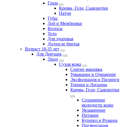
Глаза
Кремы, Гели, Сыворотки
Патчи
Губы
Лоб и Межбровье
Волосы
Тело
Для здоровья
До/после бритья
Возраст 18-35 лет
Для Девушек
Лицо
Сухая кожа
Снятие макияжа
Умывание и Очищение
Эксфолиация и Пилинги
Тоники и Лосьоны
Кремы, Гели, Сыворотки
Сохранение
молодости кожи
Увлажнение
Питание
Купероз и Розацеа
Пигментация