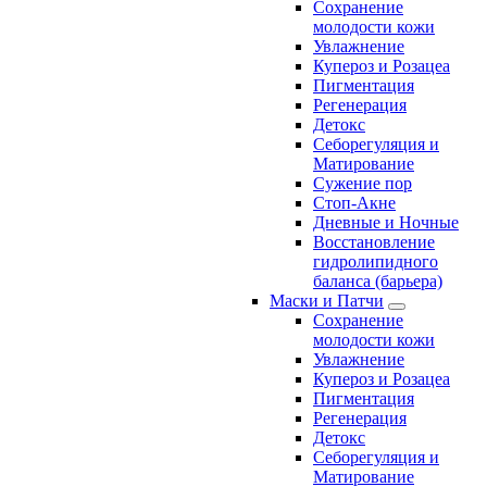
Сохранение
молодости кожи
Увлажнение
Купероз и Розацеа
Пигментация
Регенерация
Детокс
Себорегуляция и
Матирование
Сужение пор
Стоп-Акне
Дневные и Ночные
Восстановление
гидролипидного
баланса (барьера)
Маски и Патчи
Сохранение
молодости кожи
Увлажнение
Купероз и Розацеа
Пигментация
Регенерация
Детокс
Себорегуляция и
Матирование