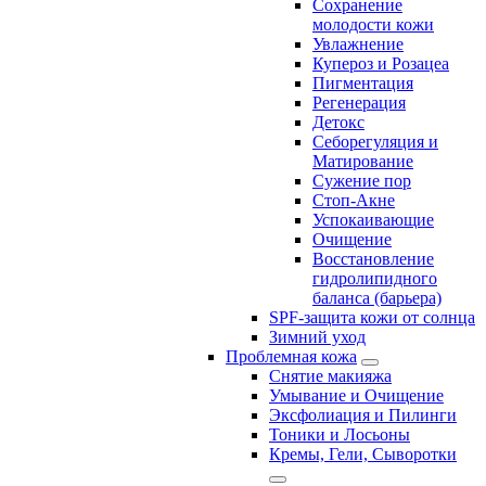
Сохранение
молодости кожи
Увлажнение
Купероз и Розацеа
Пигментация
Регенерация
Детокс
Себорегуляция и
Матирование
Сужение пор
Стоп-Акне
Успокаивающие
Очищение
Восстановление
гидролипидного
баланса (барьера)
SPF-защита кожи от солнца
Зимний уход
Проблемная кожа
Снятие макияжа
Умывание и Очищение
Эксфолиация и Пилинги
Тоники и Лосьоны
Кремы, Гели, Сыворотки