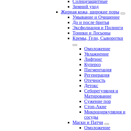
Солнцезащитные
Зимний уход
Жирная кожа, широкие поры
Умывание и Очищение
До и после бритья
Эксфолиация и Пилинги
Тоники и Лосьоны
Кремы, Гели, Сыворотки
Омоложение
Увлажнение
Лифтинг
Купероз
Пигментация
Регенерация
Отечность
Детокс
Себорегуляция и
Матирование
Сужение пор
Стоп-Акне
Микроциркуляция и
сосуды
Маски и Патчи
Омоложение