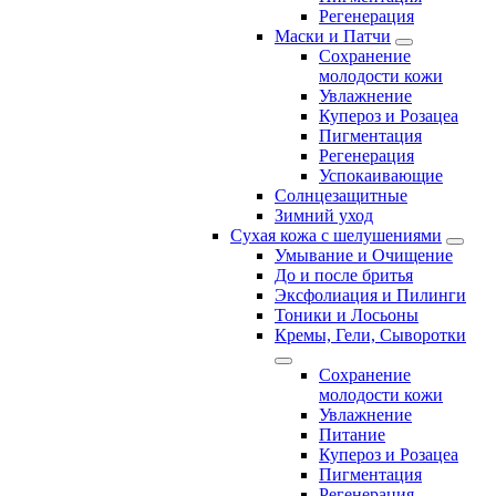
Регенерация
Маски и Патчи
Сохранение
молодости кожи
Увлажнение
Купероз и Розацеа
Пигментация
Регенерация
Успокаивающие
Солнцезащитные
Зимний уход
Сухая кожа с шелушениями
Умывание и Очищение
До и после бритья
Эксфолиация и Пилинги
Тоники и Лосьоны
Кремы, Гели, Сыворотки
Сохранение
молодости кожи
Увлажнение
Питание
Купероз и Розацеа
Пигментация
Регенерация