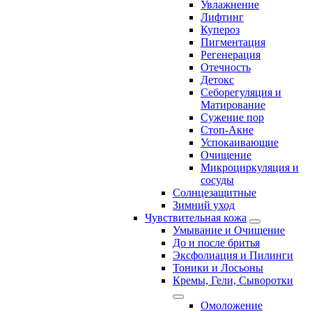
Увлажнение
Лифтинг
Купероз
Пигментация
Регенерация
Отечность
Детокс
Себорегуляция и
Матирование
Сужение пор
Стоп-Акне
Успокаивающие
Очищение
Микроциркуляция и
сосуды
Солнцезащитные
Зимний уход
Чувствительная кожа
Умывание и Очищение
До и после бритья
Эксфолиация и Пилинги
Тоники и Лосьоны
Кремы, Гели, Сыворотки
Омоложение