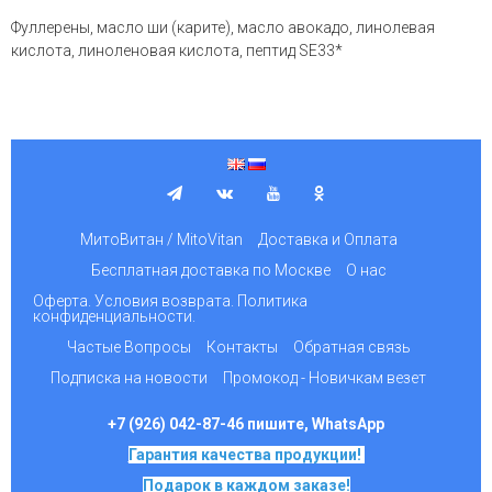
Фуллерены, масло ши (карите), масло авокадо, линолевая
кислота, линоленовая кислота, пептид SE33*
МитоВитан / MitoVitan
Доставка и Оплата
Бесплатная доставка по Москве
О нас
Оферта. Условия возврата. Политика
конфиденциальности.
Частые Вопросы
Контакты
Обратная связь
Подписка на новости
Промокод - Новичкам везет
+7 (926) 042-87-46 пишите, WhatsApp
Гарантия качества продукции!
Подарок в каждом заказе!