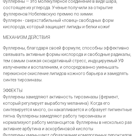
Фуллерены — это молекулярное соединение в виде шара,
состоящее из углерода. Учёные получили за открытие
фуллеренов Нобелевскую премию по химии.
Фуллерен - сверхстабильный «ловец» свободных форм
кислорода, который защищает липиды и белки кожи!
МЕХАНИЗМ ДЕЙСТВИЯ
Фуллерены, благодаря своей формуле, способны эффективно
связывать активные формы кислорода и свободные радикалы,
тем самым снижая оксидативный стресс, индуцируемый УФ
излучением и воспалением, и опосредованно уменьшать
перекисное окисление липидов кожного барьера и замедлять
синтез тирозиназы.
ЭФФЕКТЫ
Фуллерены замедляют активность тирозиназы (фермент,
который регулирует выработку меланина). Когда его
синтезируется много, он накапливается и образует пигментные
пятна. Фуллерены замедляют работу тирозиназы и
нормализуют работу меланоцитов. Фуллерены в несколько раз
активнее арбутина и аскорбиновой кислоты
Фуллерены уменьшают образование комедогенных пероксидов