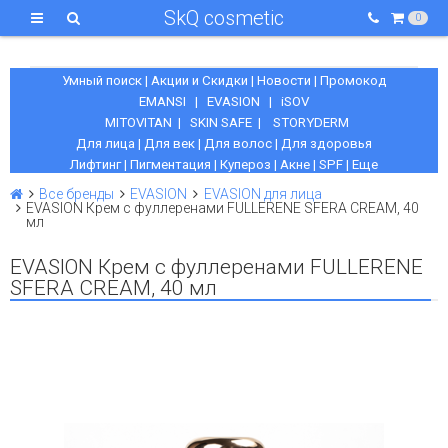
SkQ cosmetic
0
Умный поиск
|
Акции и Скидки
|
Новости
|
Промокод
EMANSI
|
EVASION
|
iSOV
MITOVITAN
|
SKIN SAFE
|
STORYDERM
Для лица
|
Для век
|
Для волос
|
Для здоровья
Лифтинг
|
Пигментация
|
Купероз
|
Акне
|
SPF
|
Еще
Все бренды
EVASION
EVASION для лица
EVASION Крем с фуллеренами FULLERENE SFERA CREAM, 40
мл
EVASION Крем с фуллеренами FULLERENE
SFERA CREAM, 40 мл