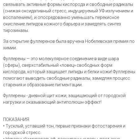
связывать активные формы кислорода и свободные радикалы
(снижая оксидативный стресс, индуцируемый УФ излучением и
воспалением), и опосредованно уменьшать перекисное
окисление липидов кожного барьера и замедлять синтез
тирозиназы.
За открытие фуллеренов была вручена Нобелевская премия по
химии.
Фуллерены — это молекулярное соединение в виде шара
(сферы),
сверхстабильный «ловец» свободных форм
кислорода, который защищает липиды и белки кожи! Фуллерены
п
омогают выводить свободные радикалы, замедляя процесс
старения и образование пигментации.
Фуллерены - дневной щит кожи, защищающий от городской
нагрузки и оказывающий антиполюшн-эффект!
ПОКАЗАНИЯ
• Тусклый, уставший тон, первые признаки фотостарения и
городской стресс.