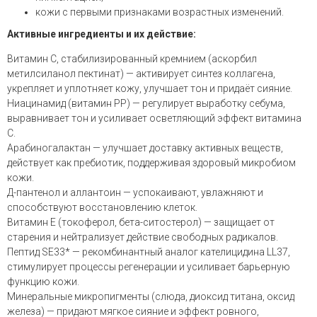
кожи с первыми признаками возрастных изменений.
Активные ингредиенты и их действие:
Витамин С, стабилизированный кремнием (аскорбил
метилсиланол пектинат) — активирует синтез коллагена,
укрепляет и уплотняет кожу, улучшает тон и придаёт сияние.
Ниацинамид (витамин PP) — регулирует выработку себума,
выравнивает тон и усиливает осветляющий эффект витамина
С.
Арабиногалактан — улучшает доставку активных веществ,
действует как пребиотик, поддерживая здоровый микробиом
кожи.
Д-пантенол и аллантоин — успокаивают, увлажняют и
способствуют восстановлению клеток.
Витамин E (токоферол, бета-ситостерол) — защищает от
старения и нейтрализует действие свободных радикалов.
Пептид SE33* — рекомбинантный аналог кателицидина LL37,
стимулирует процессы регенерации и усиливает барьерную
функцию кожи.
Минеральные микропигменты (слюда, диоксид титана, оксид
железа) — придают мягкое сияние и эффект ровного,