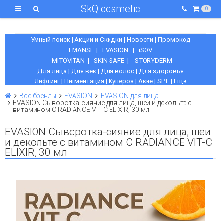
SkQ cosmetic
0
Умный поиск
|
Акции и Скидки
|
Новости
|
Промокод
EMANSI
|
EVASION
|
iSOV
MITOVITAN
|
SKIN SAFE
|
STORYDERM
Для лица
|
Для век
|
Для волос
|
Для здоровья
Лифтинг
|
Пигментация
|
Купероз
|
Акне
|
SPF
|
Еще
Все бренды
EVASION
EVASION для лица
EVASION Сыворотка-сияние для лица, шеи и декольте с
витамином С RADIANCE VIT-C ELIXIR, 30 мл
EVASION Сыворотка-сияние для лица, шеи
и декольте с витамином С RADIANCE VIT-C
ELIXIR, 30 мл