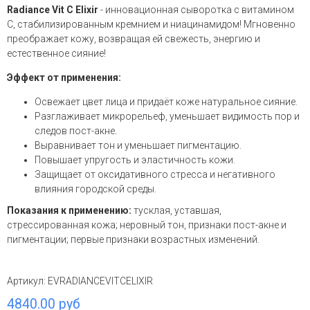
Radiance Vit C Elixir
- инновационная сыворотка с витамином
С, стабилизированным кремнием и ниацинамидом! Мгновенно
преображает кожу, возвращая ей свежесть, энергию и
естественное сияние!
Эффект от применения:
Освежает цвет лица и придаёт коже натуральное сияние.
Разглаживает микрорельеф, уменьшает видимость пор и
следов пост-акне.
Выравнивает тон и уменьшает пигментацию.
Повышает упругость и эластичность кожи.
Защищает от оксидативного стресса и негативного
влияния городской среды.
Показания к применению:
тусклая, уставшая,
стрессированная кожа; неровный тон, признаки пост-акне и
пигментации; первые признаки возрастных изменений.
Артикул:
EVRADIANCEVITCELIXIR
4840.00 руб