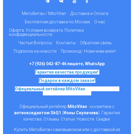
МитоВитан / MitoVitan
Доставка и Оплата
Бесплатная доставка по Москве
О нас
Оферта. Условия возврата. Политика
конфиденциальности.
Частые Вопросы
Контакты
Обратная связь
Подписка на новости
Промокод - Новичкам везет
+7 (926) 042-87-46 пишите, WhatsApp
Гарантия качества продукции!
Подарок в каждом заказе!
Официальный ретейлер MitoVitan
на основе SkQ1,
Ионы Скулачева c 2017
Официальный ритейлер
MitoVitan
- косметика с
антиоксидантом SkQ1
(
Ионы Скулачева
). Гарантия
качества. Отзывы. Статьи. Новости. Скидки.
Купить МитоВитан самовывозом или с доставкой из