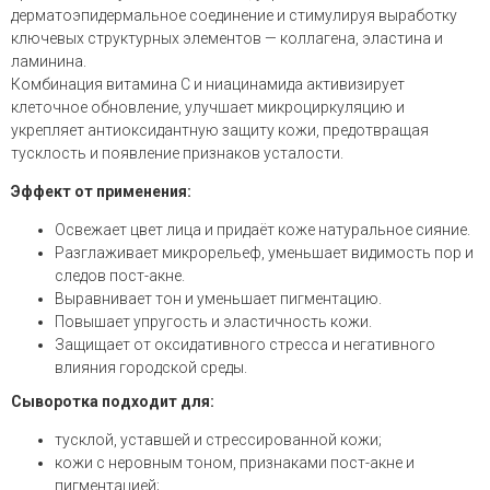
дерматоэпидермальное соединение и стимулируя выработку
ключевых структурных элементов — коллагена, эластина и
ламинина.
Комбинация витамина С и ниацинамида активизирует
клеточное обновление, улучшает микроциркуляцию и
укрепляет антиоксидантную защиту кожи, предотвращая
тусклость и появление признаков усталости.
Эффект от применения:
Освежает цвет лица и придаёт коже натуральное сияние.
Разглаживает микрорельеф, уменьшает видимость пор и
следов пост-акне.
Выравнивает тон и уменьшает пигментацию.
Повышает упругость и эластичность кожи.
Защищает от оксидативного стресса и негативного
влияния городской среды.
Сыворотка подходит для:
тусклой, уставшей и стрессированной кожи;
кожи с неровным тоном, признаками пост-акне и
пигментацией;