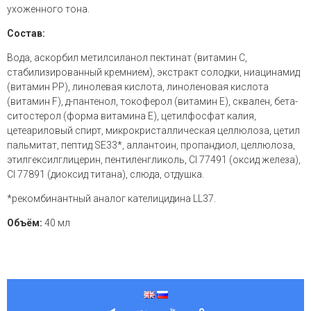
ухоженного тона.
Состав:
Вода, аскорбил метилсиланол пектинат (витамин С,
стабилизированный кремнием), экстракт солодки, ниацинамид
(витамин PP), линолевая кислота, линоленовая кислота
(витамин F), д-пантенол, токоферол (витамин E), сквален, бета-
ситостерол (форма витамина E), цетилфосфат калия,
цетеариловый спирт, микрокристаллическая целлюлоза, цетил
пальмитат, пептид SE33*, аллантоин, пропандиол, целлюлоза,
этилгексилглицерин, пентиленгликоль, CI 77491 (оксид железа),
CI 77891 (диоксид титана), слюда, отдушка.
*рекомбинантный аналог кателицидина LL37.
Объём:
40 мл