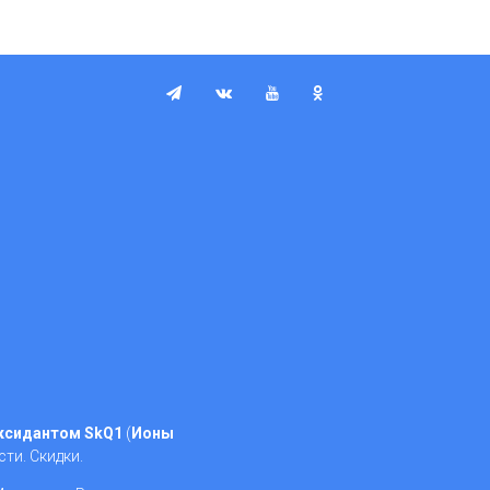
ксидантом SkQ1
(
Ионы
сти. Скидки.