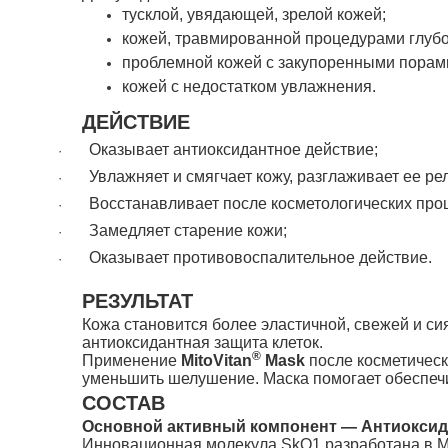
тусклой, увядающей, зрелой кожей;
кожей, травмированной процедурами глубо
проблемной кожей с закупоренными порам
кожей с недостатком увлажнения.
ДЕЙСТВИЕ
Оказывает антиоксидантное действие;
·
Увлажняет и смягчает кожу, разглаживает ее ре
·
Восстанавливает после косметологических про
·
Замедляет старение кожи;
·
Оказывает противовоспалительное действие.
·
РЕЗУЛЬТАТ
Кожа становится более эластичной, свежей и с
антиоксидантная защита клеток.
®
Применение
MitoVitan
Mask
после косметическ
уменьшить шелушение. Маска помогает обеспечи
СОСТАВ
Основной активный компонент — Антиоксид
Инновационная молекула SkQ1 разработана в М