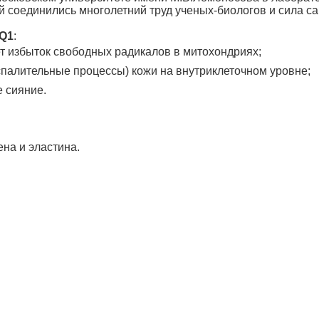
й соединились многолетний труд ученых-биологов и сила с
Q1
:
ет избыток свободных радикалов в митохондриях;
палительные процессы) кожи на внутриклеточном уровне;
е сияние.
ена и эластина.