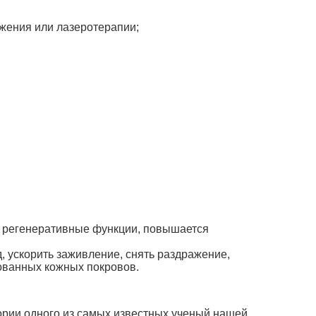
жения или лазеротерапии;
е регенеративные функции, повышается
, ускорить заживление, снять раздражение,
ованных кожных покровов.
рии одного из самых известных ученый нашей