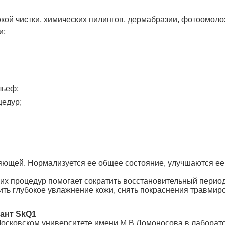
кой чистки, химических пилингов, дермабразии, фотоомоло
и;
льеф;
цедур;
ияющей. Нормализуется ее общее состояние, улучшаются е
их процедур помогает сократить восстановительный период
ть глубокое увлажнение кожи, снять покраснения травмир
ант SkQ1
осковском университете имени М.В.Ломоносова в лаборато