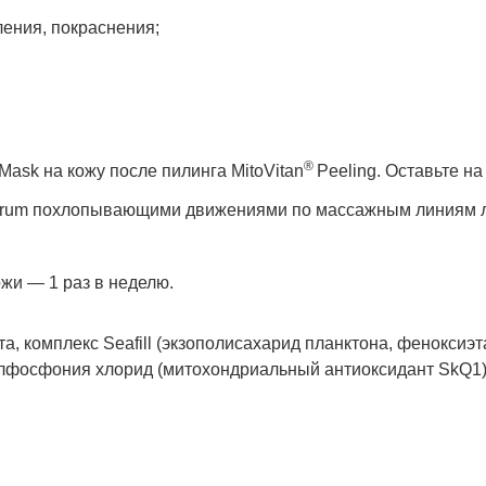
ления, покраснения;
®
Mask на кожу после пилинга MitoVitan
Peeling. Оставьте н
rum похлопывающими движениями по массажным линиям ли
жи — 1 раз в неделю.
а, комплекс Seafill (экзополисахарид планктона, феноксиэта
лфосфония хлорид (митохондриальный антиоксидант SkQ1)