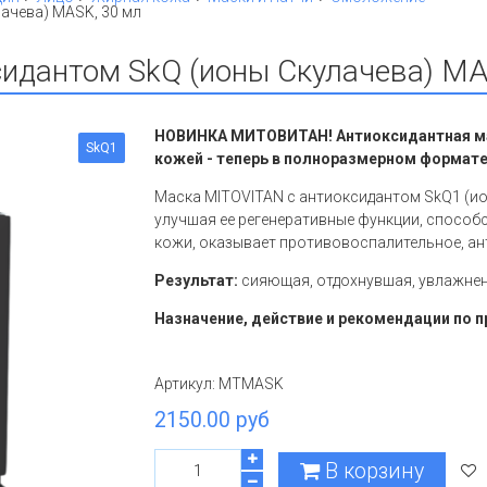
ачева) MASK, 30 мл
идантом SkQ (ионы Скулачева) MA
НОВИНКА МИТОВИТАН! Антиоксидантная мас
SkQ1
кожей - теперь в полноразмерном формат
Маска MITOVITAN с антиоксидантом SkQ1 (ио
улучшая ее регенеративные функции, спосо
кожи, оказывает противовоспалительное, ан
Результат:
сияющая, отдохнувшая, увлажнен
Назначение, действие и рекомендации по п
Артикул:
MTMASK
2150.00 руб
В корзину