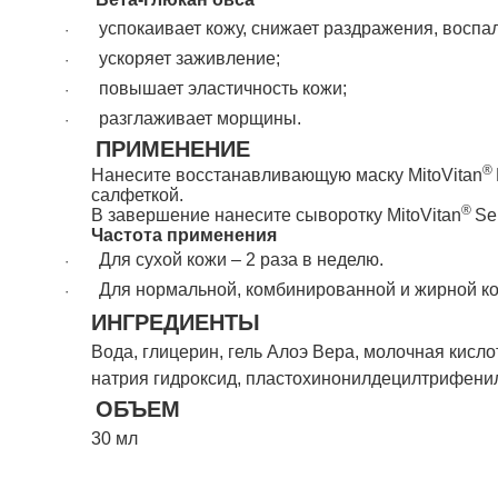
успокаивает кожу, снижает раздражения, воспа
·
ускоряет заживление;
·
повышает эластичность кожи;
·
разглаживает морщины.
·
ПРИМЕНЕНИЕ
®
Нанесите восстанавливающую маску MitoVitan
салфеткой.
®
В завершение нанесите сыворотку MitoVitan
Se
Частота применения
Для сухой кожи – 2 раза в неделю.
·
Для нормальной, комбинированной и жирной ко
·
ИНГРЕДИЕНТЫ
Вода, глицерин, гель Алоэ Вера, молочная кислот
натрия гидроксид, пластохинонилдецилтрифени
ОБЪЕМ
30 мл