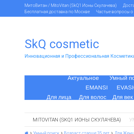
МитоВитан / MitoVitan (SkQ1 Ионы Скулачева)
Дост
Бесплатная доставка по Москве
Частые вопросы о 
SkQ cosmetic
Инновационная и Профессиональная Косметик
Актуальное
Умный п
EMANSI
EVAS
Для лица
Для волос
Для век
MITOVITAN (SKQ1 ИОНЫ СКУЛАЧЕВА)
У
Умный поиск
Возраст старше 35 лет
Для Жен