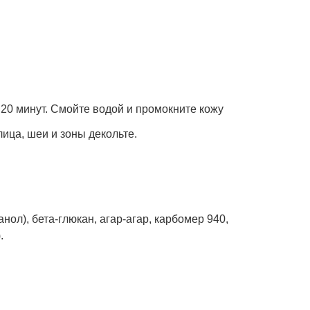
а 20 минут. Смойте водой и промокните кожу
ца, шеи и зоны декольте.
нол), бета-глюкан, агар-агар, карбомер 940,
.