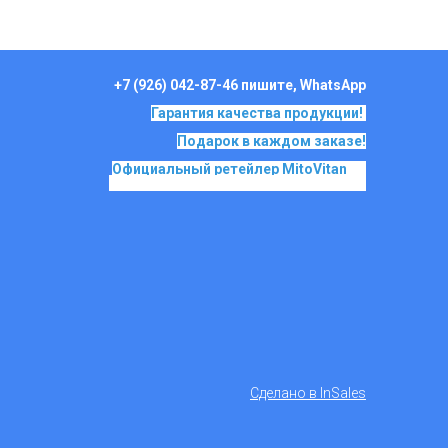
+7 (926) 042-87-46 пишите, WhatsApp
Гарантия качества продукции!
Подарок в каждом заказе!
Официальный ретейлер MitoVitan
на
основе SkQ1, Ионы Скулачева c 2017
Сделано в InSales