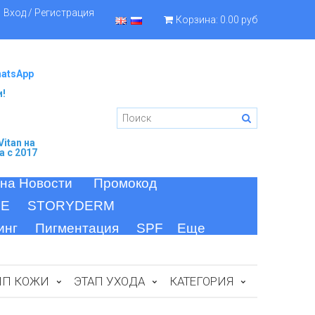
Вход / Регистрация
Корзина:
0.00 руб
hatsApp
и!
itan
на
а c 2017
 на Новости
Промокод
FE
STORYDERM
инг
Пигментация
SPF
Еще
ИП КОЖИ
ЭТАП УХОДА
КАТЕГОРИЯ