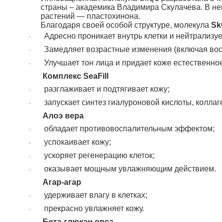
страны – академика Владимира Скулачева. В не
растений — пластохинона.
Благодаря своей особой структуре, молекула
Sk
Адресно проникает внутрь клетки и нейтрализу
·
Замедляет возрастные изменения (включая вос
·
Улучшает тон лица и придает коже естественно
·
Комплекс SeaFill
разглаживает и подтягивает кожу;
·
запускает синтез гиалуроновой кислоты, коллаг
·
Алоэ вера
обладает противовоспалительным эффектом;
·
успокаивает кожу;
·
ускоряет регенерацию клеток;
·
оказывает мощным увлажняющим действием.
·
Агар-агар
удерживает влагу в клетках;
·
прекрасно увлажняет кожу.
·
Бета-глюкан овса