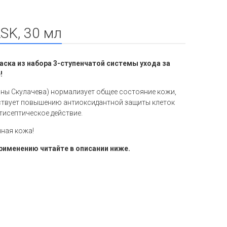
SK, 30 мл
ка из набора 3-ступенчатой системы ухода за
е!
ны Скулачева) нормализует общее состояние кожи,
бствует повышению антиоксидантной защиты клеток
тисептическое действие.
ная кожа!
рименению читайте в описании ниже.