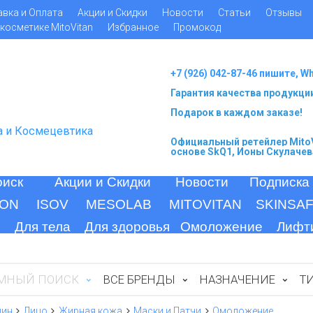
авка и Оплата
Акции и Скидки
Новости
Статьи
Отзывы
косметике MitoVitan
Избранное
Промокод
+7 (926) 042-87-46 пишите, W
Гарантия качества продукци
Подарок в каждом заказе!
а и Космецевтика
Официальный ретейлер MitoV
основе SkQ1, Ионы Скулачев
оиск
Акции и Скидки
Новости
Подписка
ION
ISOV
MESOLAB
MITOVITAN
SKINSA
Для тела
Для здоровья
Омоложение
Лифт
МНЫЙ ПОИСК
ВСЕ БРЕНДЫ
НАЗНАЧЕНИЕ
Т
щин
Лицо
Жирная кожа
Маски и Патчи
Омоложение