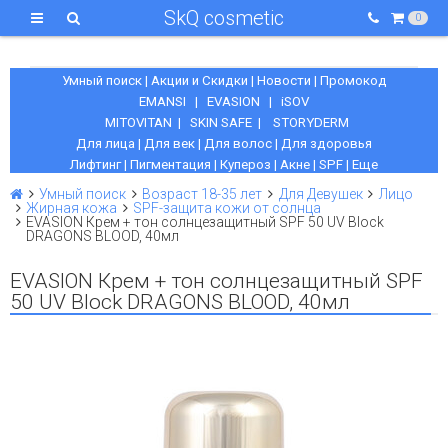
SkQ cosmetic
0
Умный поиск
|
Акции и Скидки
|
Новости
|
Промокод
EMANSI
|
EVASION
|
iSOV
MITOVITAN
|
SKIN SAFE
|
STORYDERM
Для лица
|
Для век
|
Для волос
|
Для здоровья
Лифтинг
|
Пигментация
|
Купероз
|
Акне
|
SPF
|
Еще
Умный поиск
Возраст 18-35 лет
Для Девушек
Лицо
Жирная кожа
SPF-защита кожи от солнца
EVASION Крем + тон солнцезащитный SPF 50 UV Block
DRAGONS BLOOD, 40мл
EVASION Крем + тон солнцезащитный SPF
50 UV Block DRAGONS BLOOD, 40мл