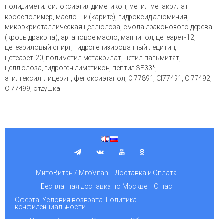
полидиметилсилоксиэтил диметикон, метил метакрилат
кроссполимер, масло ши (карите), гидроксид алюминия,
микрокристаллическая целлюлоза, смола драконового дерева
(кровь дракона), аргановое масло, маннитол, цетеарет-12,
цетеариловый спирт, гидрогенизированный лецитин,
цетеарет-20, полиметил метакрилат, цетил пальмитат,
целлюлоза, гидроген диметикон, пептид SE33*,
этилгексилглицерин, феноксиэтанол, CI77891, CI77491, CI77492,
CI77499, отдушка
МитоВитан / MitoVitan
Доставка и Оплата
Бесплатная доставка по Москве
О нас
Оферта. Условия возврата. Политика
конфиденциальности.