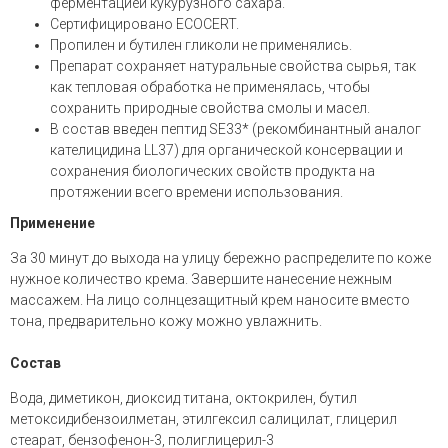
ферментацией кукурузного сахара.
Сертифицировано ECOCERT.
Пропилен и бутилен гликоли не применялись.
Препарат сохраняет натуральные свойства сырья, так
как тепловая обработка не применялась, чтобы
сохранить природные свойства смолы и масел.
В состав введен пептид SE33* (рекомбинантный аналог
кателицидина LL37) для органической консервации и
сохранения биологических свойств продукта на
протяжении всего времени использования.
Применение
За 30 минут до выхода на улицу бережно распределите по коже
нужное количество крема. Завершите нанесение нежным
массажем. На лицо солнцезащитный крем наносите вместо
тона, предварительно кожу можно увлажнить.
Состав
Вода, диметикон, диоксид титана, октокрилен, бутил
метоксидибензоилметан, этилгексил салицилат, глицерил
стеарат, бензофенон-3, полиглицерил-3