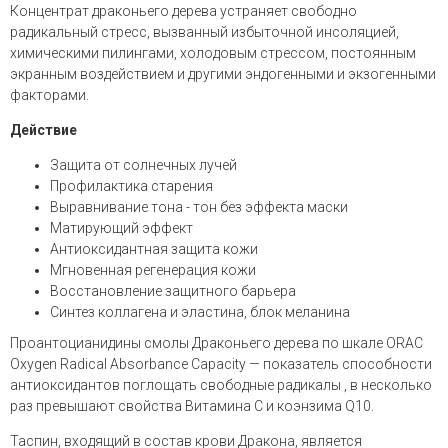
Концентрат драконьего дерева устраняет свободно
радикальный стресс, вызванный избыточной инсоляцией,
химическими пилингами, холодовым стрессом, постоянным
экранным воздействием и другими эндогенными и экзогенными
факторами.
Действие
Защита от солнечных лучей
Профилактика старения
Выравнивание тона - тон без эффекта маски
Матирующий эффект
Антиоксидантная защита кожи
Мгновенная регенерация кожи
Восстановление защитного барьера
Синтез коллагена и эластина, блок меланина
Проантоцианидины смолы Драконьего дерева по шкале ORAC
Oxygen Radical Absorbance Capacity — показатель способности
антиоксидантов поглощать свободные радикалы , в несколько
раз превышают свойства Витамина С и коэнзима Q10.
Таспин, входящий в состав крови Дракона, является