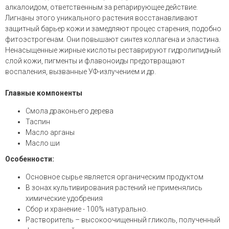
алкалоидом, ответственным за репарирующее действие.
Лигнаны этого уникального растения восстанавливают
защитный барьер кожи и замедляют процес старения, подобно
фитоэстрогенам. Они повышают синтез коллагена и эластина.
Ненасыщенные жирные кислоты реставрируют гидролипидный
слой кожи, пигменты и флавоноиды предотвращают
воспаления, вызванные УФ-излучением и др.
Главные компоненты
Смола драконьего дерева
Таспин
Масло арганы
Масло ши
Особенности:
Основное сырье является органическим продуктом
В зонах культивирования растений не применялись
химические удобрения
Сбор и хранение - 100% натурально.
Растворитель – высокоочищенный гликоль, полученный