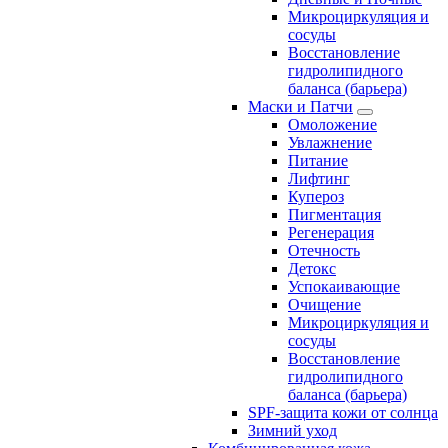
Микроциркуляция и
сосуды
Восстановление
гидролипидного
баланса (барьера)
Маски и Патчи
Омоложение
Увлажнение
Питание
Лифтинг
Купероз
Пигментация
Регенерация
Отечность
Детокс
Успокаивающие
Очищение
Микроциркуляция и
сосуды
Восстановление
гидролипидного
баланса (барьера)
SPF-защита кожи от солнца
Зимний уход