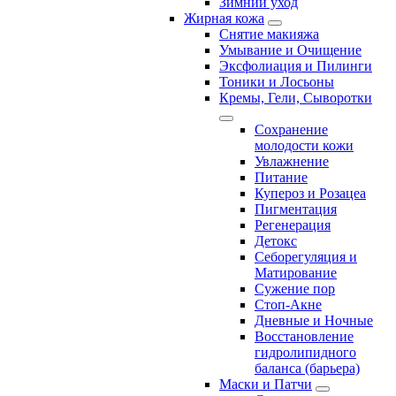
Зимний уход
Жирная кожа
Снятие макияжа
Умывание и Очищение
Эксфолиация и Пилинги
Тоники и Лосьоны
Кремы, Гели, Сыворотки
Сохранение
молодости кожи
Увлажнение
Питание
Купероз и Розацеа
Пигментация
Регенерация
Детокс
Себорегуляция и
Матирование
Сужение пор
Стоп-Акне
Дневные и Ночные
Восстановление
гидролипидного
баланса (барьера)
Маски и Патчи