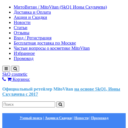
МитоВитан / MitoVitan (SkQ1 Ионы Скулачева)
Доставка и Оплата
Акции и Скидки
Новости
Статьи
Отзывы
Вход / Регистрация
Бесплатная доставка по Москве
Частые вопросы о косметике MitoVitan
Избранное
Промокод
SkQ cosmetic
Корзина:
Официальный ретейлер MitoVitan
на основе SkQ1, Ионы
Скулачева c 2017
Умный поиск
|
Акции и Скидки
|
Новости
|
Промокод