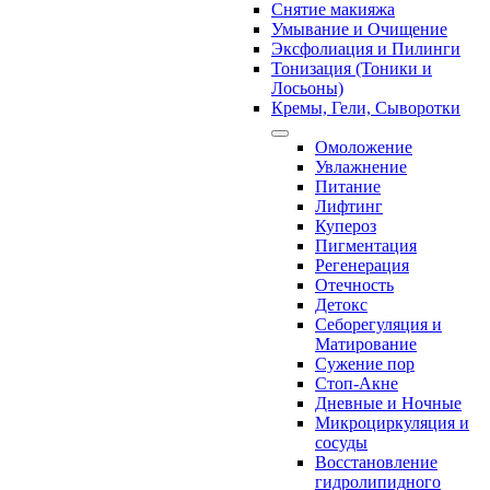
Снятие макияжа
Умывание и Очищение
Эксфолиация и Пилинги
Тонизация (Тоники и
Лосьоны)
Кремы, Гели, Сыворотки
Омоложение
Увлажнение
Питание
Лифтинг
Купероз
Пигментация
Регенерация
Отечность
Детокс
Себорегуляция и
Матирование
Сужение пор
Стоп-Акне
Дневные и Ночные
Микроциркуляция и
сосуды
Восстановление
гидролипидного