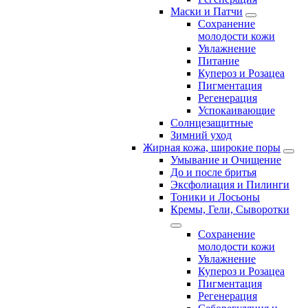
Маски и Патчи
Сохранение
молодости кожи
Увлажнение
Питание
Купероз и Розацеа
Пигментация
Регенерация
Успокаивающие
Солнцезащитные
Зимний уход
Жирная кожа, широкие поры
Умывание и Очищение
До и после бритья
Эксфолиация и Пилинги
Тоники и Лосьоны
Кремы, Гели, Сыворотки
Сохранение
молодости кожи
Увлажнение
Купероз и Розацеа
Пигментация
Регенерация