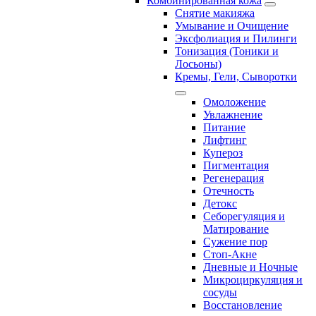
Комбинированная кожа
Снятие макияжа
Умывание и Очищение
Эксфолиация и Пилинги
Тонизация (Тоники и
Лосьоны)
Кремы, Гели, Сыворотки
Омоложение
Увлажнение
Питание
Лифтинг
Купероз
Пигментация
Регенерация
Отечность
Детокс
Себорегуляция и
Матирование
Сужение пор
Стоп-Акне
Дневные и Ночные
Микроциркуляция и
сосуды
Восстановление