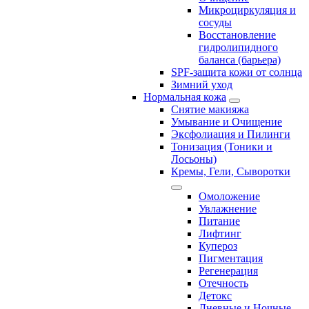
Микроциркуляция и
сосуды
Восстановление
гидролипидного
баланса (барьера)
SPF-защита кожи от солнца
Зимний уход
Нормальная кожа
Снятие макияжа
Умывание и Очищение
Эксфолиация и Пилинги
Тонизация (Тоники и
Лосьоны)
Кремы, Гели, Сыворотки
Омоложение
Увлажнение
Питание
Лифтинг
Купероз
Пигментация
Регенерация
Отечность
Детокс
Дневные и Ночные