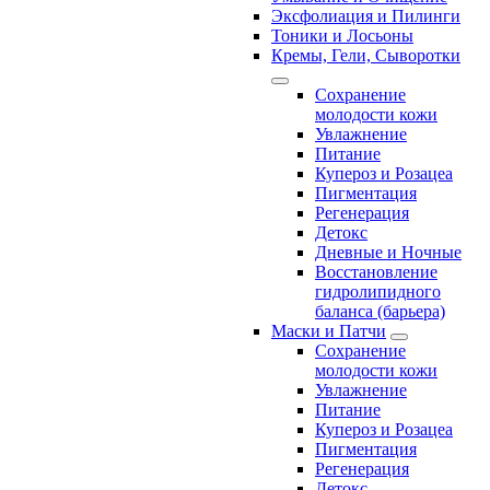
Эксфолиация и Пилинги
Тоники и Лосьоны
Кремы, Гели, Сыворотки
Сохранение
молодости кожи
Увлажнение
Питание
Купероз и Розацеа
Пигментация
Регенерация
Детокс
Дневные и Ночные
Восстановление
гидролипидного
баланса (барьера)
Маски и Патчи
Сохранение
молодости кожи
Увлажнение
Питание
Купероз и Розацеа
Пигментация
Регенерация
Детокс