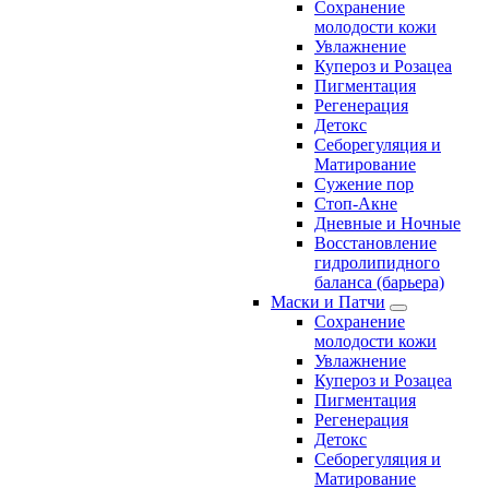
Сохранение
молодости кожи
Увлажнение
Купероз и Розацеа
Пигментация
Регенерация
Детокс
Себорегуляция и
Матирование
Сужение пор
Стоп-Акне
Дневные и Ночные
Восстановление
гидролипидного
баланса (барьера)
Маски и Патчи
Сохранение
молодости кожи
Увлажнение
Купероз и Розацеа
Пигментация
Регенерация
Детокс
Себорегуляция и
Матирование