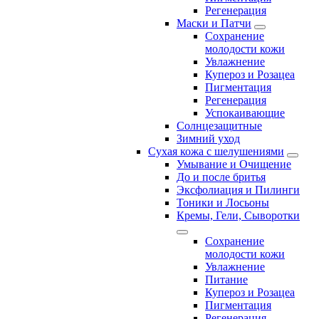
Регенерация
Маски и Патчи
Сохранение
молодости кожи
Увлажнение
Купероз и Розацеа
Пигментация
Регенерация
Успокаивающие
Солнцезащитные
Зимний уход
Сухая кожа с шелушениями
Умывание и Очищение
До и после бритья
Эксфолиация и Пилинги
Тоники и Лосьоны
Кремы, Гели, Сыворотки
Сохранение
молодости кожи
Увлажнение
Питание
Купероз и Розацеа
Пигментация
Регенерация