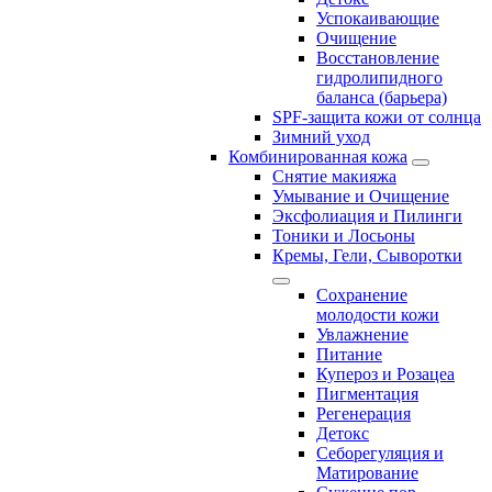
Успокаивающие
Очищение
Восстановление
гидролипидного
баланса (барьера)
SPF-защита кожи от солнца
Зимний уход
Комбинированная кожа
Снятие макияжа
Умывание и Очищение
Эксфолиация и Пилинги
Тоники и Лосьоны
Кремы, Гели, Сыворотки
Сохранение
молодости кожи
Увлажнение
Питание
Купероз и Розацеа
Пигментация
Регенерация
Детокс
Себорегуляция и
Матирование