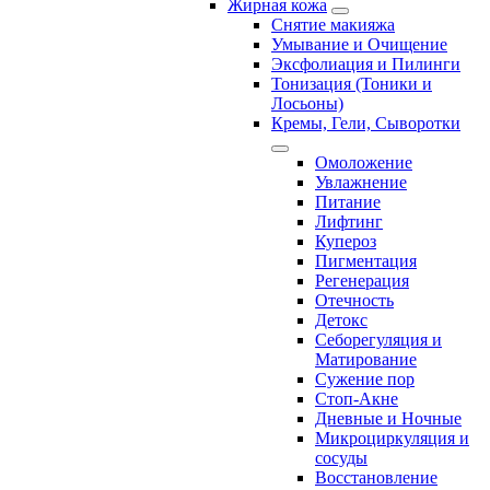
Жирная кожа
Снятие макияжа
Умывание и Очищение
Эксфолиация и Пилинги
Тонизация (Тоники и
Лосьоны)
Кремы, Гели, Сыворотки
Омоложение
Увлажнение
Питание
Лифтинг
Купероз
Пигментация
Регенерация
Отечность
Детокс
Себорегуляция и
Матирование
Сужение пор
Стоп-Акне
Дневные и Ночные
Микроциркуляция и
сосуды
Восстановление