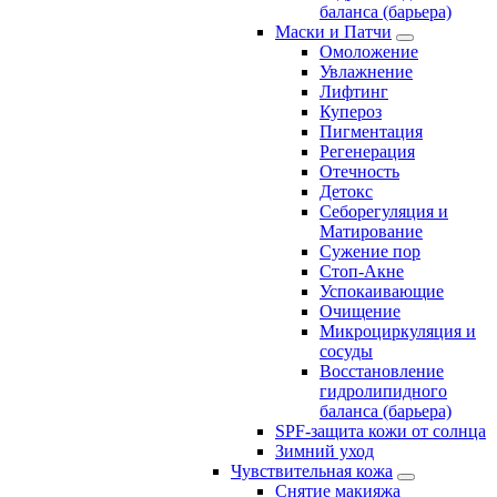
баланса (барьера)
Маски и Патчи
Омоложение
Увлажнение
Лифтинг
Купероз
Пигментация
Регенерация
Отечность
Детокс
Себорегуляция и
Матирование
Сужение пор
Стоп-Акне
Успокаивающие
Очищение
Микроциркуляция и
сосуды
Восстановление
гидролипидного
баланса (барьера)
SPF-защита кожи от солнца
Зимний уход
Чувствительная кожа
Снятие макияжа