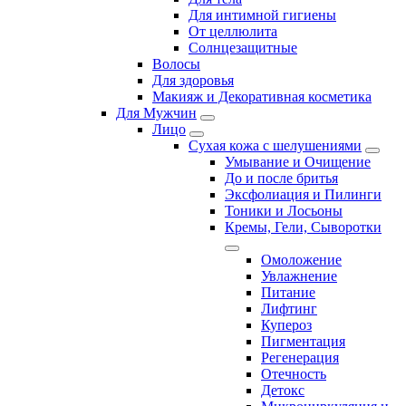
Для интимной гигиены
От целлюлита
Солнцезащитные
Волосы
Для здоровья
Макияж и Декоративная косметика
Для Мужчин
Лицо
Сухая кожа с шелушениями
Умывание и Очищение
До и после бритья
Эксфолиация и Пилинги
Тоники и Лосьоны
Кремы, Гели, Сыворотки
Омоложение
Увлажнение
Питание
Лифтинг
Купероз
Пигментация
Регенерация
Отечность
Детокс