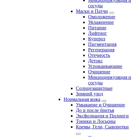
Микроциркуляция и
сосуды
Маски и Патчи
Омоложение
Увлажнение
Питание
Лифтинг
Купероз
Пигментация
Регенерация
Отечность
Детокс
Успокаивающие
Очищение
Микроциркуляция и
сосуды
Солнцезащитные
Зимний уход
Нормальная кожа
Умывание и Очищение
До и после бритья
Эксфолиация и Пилинги
Тоники и Лосьоны
Кремы, Гели, Сыворотки