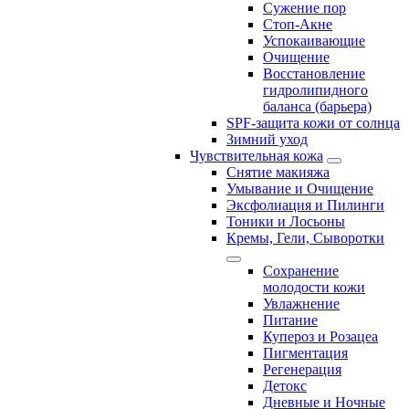
Сужение пор
Стоп-Акне
Успокаивающие
Очищение
Восстановление
гидролипидного
баланса (барьера)
SPF-защита кожи от солнца
Зимний уход
Чувствительная кожа
Снятие макияжа
Умывание и Очищение
Эксфолиация и Пилинги
Тоники и Лосьоны
Кремы, Гели, Сыворотки
Сохранение
молодости кожи
Увлажнение
Питание
Купероз и Розацеа
Пигментация
Регенерация
Детокс
Дневные и Ночные