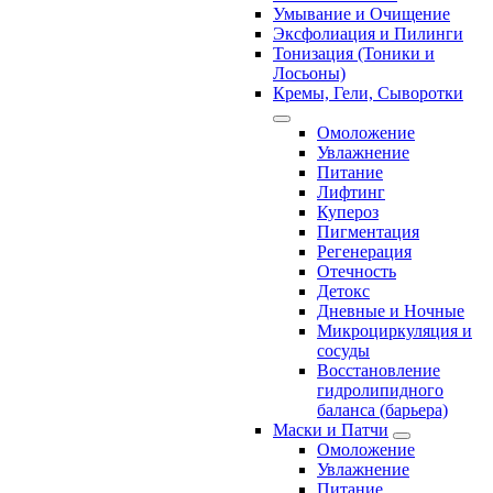
Умывание и Очищение
Эксфолиация и Пилинги
Тонизация (Тоники и
Лосьоны)
Кремы, Гели, Сыворотки
Омоложение
Увлажнение
Питание
Лифтинг
Купероз
Пигментация
Регенерация
Отечность
Детокс
Дневные и Ночные
Микроциркуляция и
сосуды
Восстановление
гидролипидного
баланса (барьера)
Маски и Патчи
Омоложение
Увлажнение
Питание