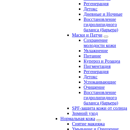
Регенерация
Детокс
Дневные и Ночные
Восстановление
гидролипидного
баланса (барьера)
Маски и Патчи
Сохранение
молодости кожи
Увлажнение
Питание
Купероз и Розацеа
Пигментация
Регенерация
Детокс
Успокаивающие
Очищение
Восстановление
гидролипидного
баланса (барьера)
SPF-защита кожи от солнца
Зимний уход
Нормальная кожа
Снятие макияжа
Умывание и Очищение