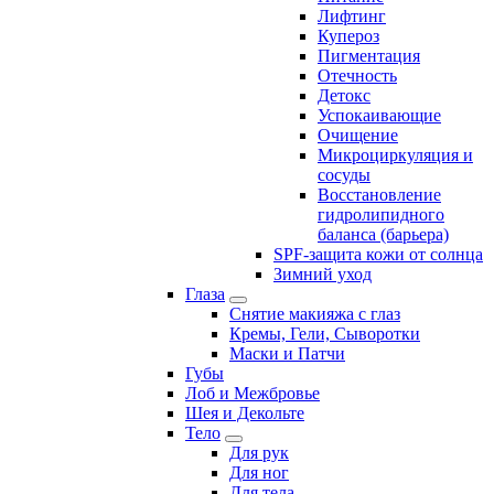
Лифтинг
Купероз
Пигментация
Отечность
Детокс
Успокаивающие
Очищение
Микроциркуляция и
сосуды
Восстановление
гидролипидного
баланса (барьера)
SPF-защита кожи от солнца
Зимний уход
Глаза
Снятие макияжа с глаз
Кремы, Гели, Сыворотки
Маски и Патчи
Губы
Лоб и Межбровье
Шея и Декольте
Тело
Для рук
Для ног
Для тела