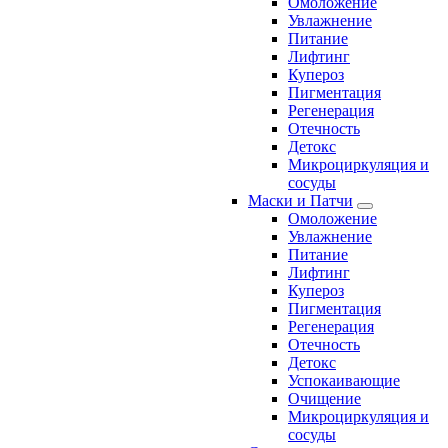
Омоложение
Увлажнение
Питание
Лифтинг
Купероз
Пигментация
Регенерация
Отечность
Детокс
Микроциркуляция и
сосуды
Маски и Патчи
Омоложение
Увлажнение
Питание
Лифтинг
Купероз
Пигментация
Регенерация
Отечность
Детокс
Успокаивающие
Очищение
Микроциркуляция и
сосуды