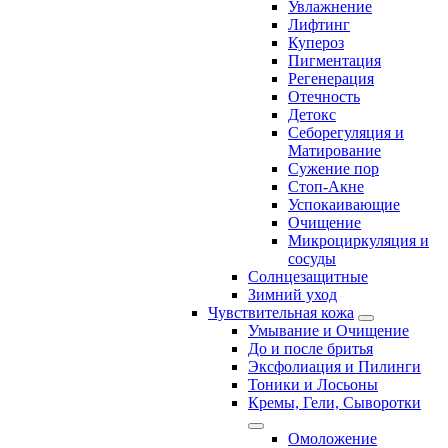
Увлажнение
Лифтинг
Купероз
Пигментация
Регенерация
Отечность
Детокс
Себорегуляция и
Матирование
Сужение пор
Стоп-Акне
Успокаивающие
Очищение
Микроциркуляция и
сосуды
Солнцезащитные
Зимний уход
Чувствительная кожа
Умывание и Очищение
До и после бритья
Эксфолиация и Пилинги
Тоники и Лосьоны
Кремы, Гели, Сыворотки
Омоложение