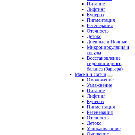
Питание
Лифтинг
Купероз
Пигментация
Регенерация
Отечность
Детокс
Дневные и Ночные
Микроциркуляция и
сосуды
Восстановление
гидролипидного
баланса (барьера)
Маски и Патчи
Омоложение
Увлажнение
Питание
Лифтинг
Купероз
Пигментация
Регенерация
Отечность
Детокс
Успокаивающие
Очищение