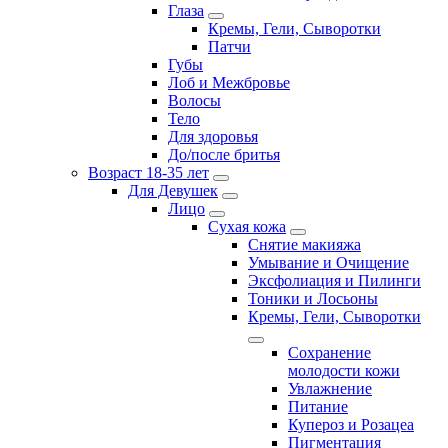
Глаза
Кремы, Гели, Сыворотки
Патчи
Губы
Лоб и Межбровье
Волосы
Тело
Для здоровья
До/после бритья
Возраст 18-35 лет
Для Девушек
Лицо
Сухая кожа
Снятие макияжа
Умывание и Очищение
Эксфолиация и Пилинги
Тоники и Лосьоны
Кремы, Гели, Сыворотки
Сохранение
молодости кожи
Увлажнение
Питание
Купероз и Розацеа
Пигментация