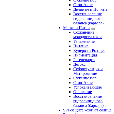
Сужение пор
Стоп-Акне
Дневные и Ночные
Восстановление
гидролипидного
баланса (барьера)
Маски и Патчи
Сохранение
молодости кожи
Увлажнение
Питание
Купероз и Розацеа
Пигментация
Регенерация
Детокс
Себорегуляция и
Матирование
Сужение пор
Стоп-Акне
Успокаивающие
Очищение
Восстановление
гидролипидного
баланса (барьера)
SPF-защита кожи от солнца