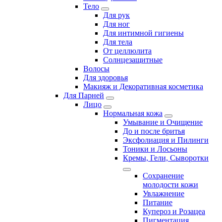
Тело
Для рук
Для ног
Для интимной гигиены
Для тела
От целлюлита
Солнцезащитные
Волосы
Для здоровья
Макияж и Декоративная косметика
Для Парней
Лицо
Нормальная кожа
Умывание и Очищение
До и после бритья
Эксфолиация и Пилинги
Тоники и Лосьоны
Кремы, Гели, Сыворотки
Сохранение
молодости кожи
Увлажнение
Питание
Купероз и Розацеа
Пигментация