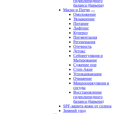
гидролипидного
баланса (барьера)
Маски и Патчи
Омоложение
Увлажнение
Питание
Лифтинг
Купероз
Пигментация
Регенерация
Отечность
Детокс
Себорегуляция и
Матирование
Сужение пор
Стоп-Акне
Успокаивающие
Очищение
Микроциркуляция и
сосуды
Восстановление
гидролипидного
баланса (барьера)
SPF-защита кожи от солнца
Зимний уход