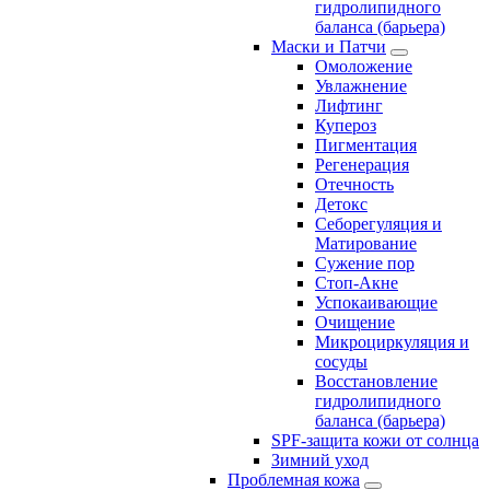
гидролипидного
баланса (барьера)
Маски и Патчи
Омоложение
Увлажнение
Лифтинг
Купероз
Пигментация
Регенерация
Отечность
Детокс
Себорегуляция и
Матирование
Сужение пор
Стоп-Акне
Успокаивающие
Очищение
Микроциркуляция и
сосуды
Восстановление
гидролипидного
баланса (барьера)
SPF-защита кожи от солнца
Зимний уход
Проблемная кожа