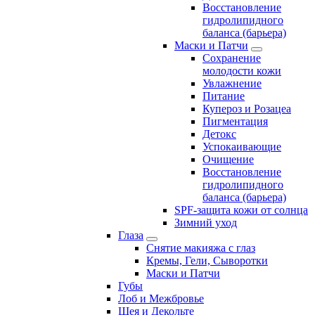
Восстановление
гидролипидного
баланса (барьера)
Маски и Патчи
Сохранение
молодости кожи
Увлажнение
Питание
Купероз и Розацеа
Пигментация
Детокс
Успокаивающие
Очищение
Восстановление
гидролипидного
баланса (барьера)
SPF-защита кожи от солнца
Зимний уход
Глаза
Снятие макияжа с глаз
Кремы, Гели, Сыворотки
Маски и Патчи
Губы
Лоб и Межбровье
Шея и Декольте