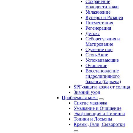
Сохранение
молодости кожи
Увлажнение
Купероз и Розацеа
Пигментация
Регенерация
Детокс
Себорегуляция и
Матирование
Сужение пор
Стоп-Акне
Успокаивающие
Очищение
Восстановление
гидролипидного
баланса (барьера)
SPF-защита кожи от солнца
Зимний уход
Проблемная кожа
Снятие макияжа
Умывание и Очищение
Эксфолиация и Пилинги
Тоники и Лосьоны
Кремы, Гели, Сыворотки