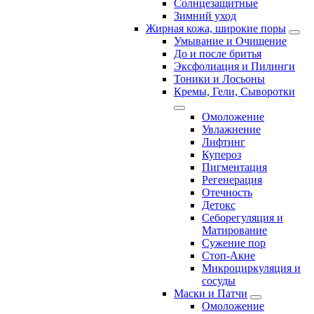
Солнцезащитные
Зимний уход
Жирная кожа, широкие поры
Умывание и Очищение
До и после бритья
Эксфолиация и Пилинги
Тоники и Лосьоны
Кремы, Гели, Сыворотки
Омоложение
Увлажнение
Лифтинг
Купероз
Пигментация
Регенерация
Отечность
Детокс
Себорегуляция и
Матирование
Сужение пор
Стоп-Акне
Микроциркуляция и
сосуды
Маски и Патчи
Омоложение