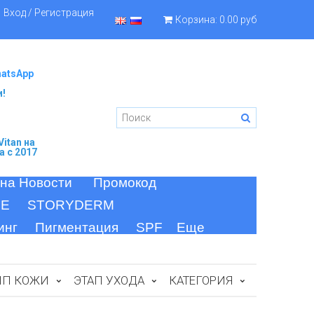
Вход / Регистрация
Корзина:
0.00 руб
hatsApp
и!
itan
на
а c 2017
 на Новости
Промокод
FE
STORYDERM
инг
Пигментация
SPF
Еще
ИП КОЖИ
ЭТАП УХОДА
КАТЕГОРИЯ