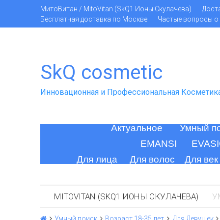
МитоВитан / MitoVitan (SkQ1 Ионы Скулачева)
Дост
Бесплатная доставка по Москве
Частые вопросы о 
SkQ cosmetic
Инновационная и Профессиональная Косметик
Актуальное
Умный п
EMANSI
EVAS
Для лица
Для волос
Для век
MITOVITAN (SKQ1 ИОНЫ СКУЛАЧЕВА)
У
Умный поиск
Возраст 18-35 лет
Для Девушек