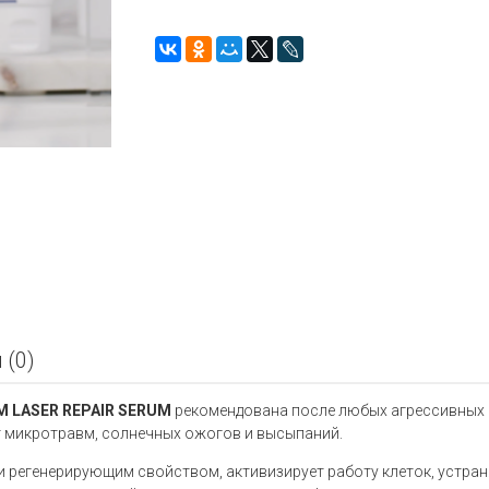
 (0)
M LASER REPAIR SERUM
рекомендована после любых агрессивных к
т микротравм, солнечных ожогов и высыпаний.
егенерирующим свойством, активизирует работу клеток, устраняе