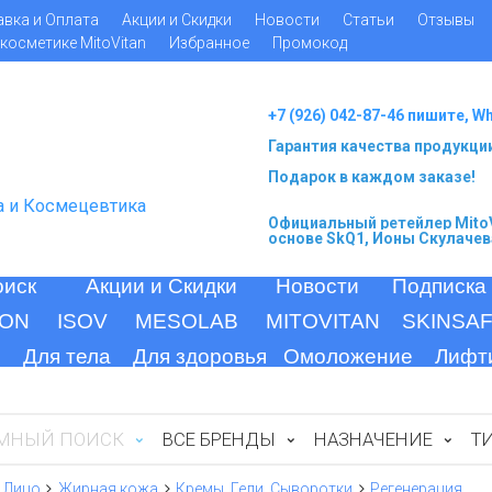
авка и Оплата
Акции и Скидки
Новости
Статьи
Отзывы
косметике MitoVitan
Избранное
Промокод
+7 (926) 042-87-46 пишите, W
Гарантия качества продукци
Подарок в каждом заказе!
а и Космецевтика
Официальный ретейлер MitoV
основе SkQ1, Ионы Скулачев
оиск
Акции и Скидки
Новости
Подписка
ION
ISOV
MESOLAB
MITOVITAN
SKINSA
Для тела
Для здоровья
Омоложение
Лифт
МНЫЙ ПОИСК
ВСЕ БРЕНДЫ
НАЗНАЧЕНИЕ
Т
Лицо
Жирная кожа
Кремы, Гели, Сыворотки
Регенерация