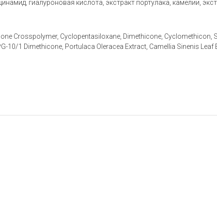
ацинамид, гиалуроновая кислота, экстракт портулака, камелии, экс
icone Crosspolymer, Cyclopentasiloxane, Dimethicone, Cyclomethicon, 
G-10/1 Dimethicone, Portulaca Oleracea Extract, Camellia Sinenis Leaf E