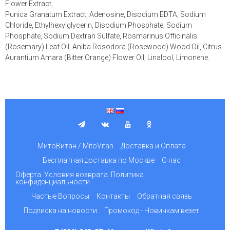
Flower Extract,
Punica Granatum Extract, Adenosine, Disodium EDTA, Sodium
Chloride, Ethylhexylglycerin, Disodium Phosphate, Sodium
Phosphate, Sodium Dextran Sulfate, Rosmarinus Officinalis
(Rosemary) Leaf Oil, Aniba Rosodora (Rosewood) Wood Oil, Citrus
Aurantium Amara (Bitter Orange) Flower Oil, Linalool, Limonene.
МитоВитан / MitoVitan
Доставка и Оплата
Бесплатная доставка по Москве
О нас
Оферта. Условия возврата. Политика
конфиденциальности.
Частые Вопросы
Контакты
Обратная связь
Подписка на новости
Промокод - Новичкам везет