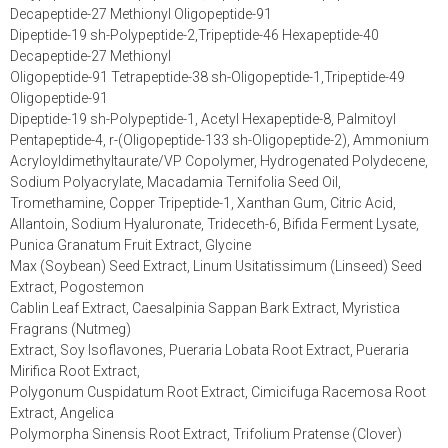
Decapeptide-27 Methionyl Oligopeptide-91
Dipeptide-19 sh-Polypeptide-2,Tripeptide-46 Hexapeptide-40
Decapeptide-27 Methionyl
Oligopeptide-91 Tetrapeptide-38 sh-Oligopeptide-1,Tripeptide-49
Oligopeptide-91
Dipeptide-19 sh-Polypeptide-1, Acetyl Hexapeptide-8, Palmitoyl
Pentapeptide-4, r-(Oligopeptide-133 sh-Oligopeptide-2), Ammonium
Acryloyldimethyltaurate/VP Copolymer, Hydrogenated Polydecene,
Sodium Polyacrylate, Macadamia Ternifolia Seed Oil,
Tromethamine, Copper Tripeptide-1, Xanthan Gum, Citric Acid,
Allantoin, Sodium Hyaluronate, Trideceth-6, Bifida Ferment Lysate,
Punica Granatum Fruit Extract, Glycine
Max (Soybean) Seed Extract, Linum Usitatissimum (Linseed) Seed
Extract, Pogostemon
Cablin Leaf Extract, Caesalpinia Sappan Bark Extract, Myristica
Fragrans (Nutmeg)
Extract, Soy Isoflavones, Pueraria Lobata Root Extract, Pueraria
Mirifica Root Extract,
Polygonum Cuspidatum Root Extract, Cimicifuga Racemosa Root
Extract, Angelica
Polymorpha Sinensis Root Extract, Trifolium Pratense (Clover)