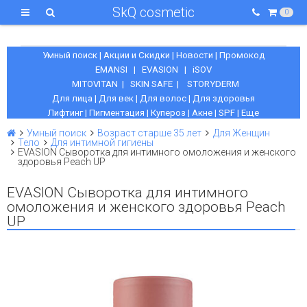
SkQ cosmetic
0
Умный поиск
|
Акции и Скидки
|
Новости
|
Промокод
EMANSI
|
EVASION
|
iSOV
MITOVITAN
|
SKIN SAFE
|
STORYDERM
Для лица
|
Для век
|
Для волос
|
Для здоровья
Лифтинг
|
Пигментация
|
Купероз
|
Акне
|
SPF
|
Еще
Умный поиск
Возраст старше 35 лет
Для Женщин
Тело
Для интимной гигиены
EVASION Сыворотка для интимного омоложения и женского
здоровья Peach UP
EVASION Сыворотка для интимного
омоложения и женского здоровья Peach
UP