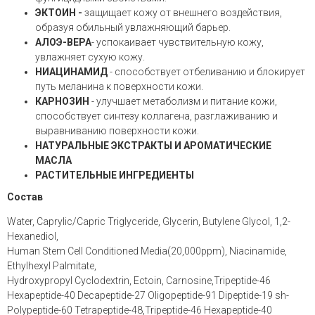
ЭКТОИН -
защищает кожу от внешнего воздействия,
образуя обильный увлажняющий барьер.
АЛОЭ-ВЕРА
- успокаивает чувствительную кожу,
увлажняет сухую кожу.
НИАЦИНАМИД
- способствует отбеливанию и блокирует
путь меланина к поверхности кожи.
КАРНОЗИН
- улучшает метаболизм и питание кожи,
способствует синтезу коллагена, разглаживанию и
выравниванию поверхности кожи.
НАТУРАЛЬНЫЕ ЭКСТРАКТЫ И АРОМАТИЧЕСКИЕ
МАСЛА
РАСТИТЕЛЬНЫЕ ИНГРЕДИЕНТЫ
Состав
Water, Caprylic/Capric Triglyceride, Glycerin, Butylene Glycol, 1,2-
Hexanediol,
Human Stem Cell Conditioned Media(20,000ppm), Niacinamide,
Ethylhexyl Palmitate,
Hydroxypropyl Cyclodextrin, Ectoin, Carnosine,Tripeptide-46
Hexapeptide-40 Decapeptide-27 Oligopeptide-91 Dipeptide-19 sh-
Polypeptide-60 Tetrapeptide-48,Tripeptide-46 Hexapeptide-40