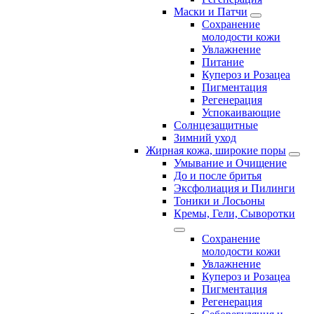
Маски и Патчи
Сохранение
молодости кожи
Увлажнение
Питание
Купероз и Розацеа
Пигментация
Регенерация
Успокаивающие
Солнцезащитные
Зимний уход
Жирная кожа, широкие поры
Умывание и Очищение
До и после бритья
Эксфолиация и Пилинги
Тоники и Лосьоны
Кремы, Гели, Сыворотки
Сохранение
молодости кожи
Увлажнение
Купероз и Розацеа
Пигментация
Регенерация