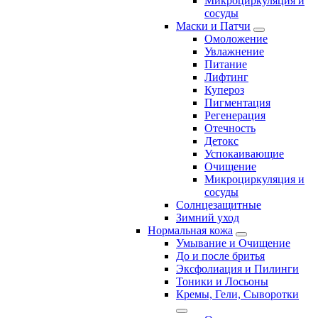
Микроциркуляция и
сосуды
Маски и Патчи
Омоложение
Увлажнение
Питание
Лифтинг
Купероз
Пигментация
Регенерация
Отечность
Детокс
Успокаивающие
Очищение
Микроциркуляция и
сосуды
Солнцезащитные
Зимний уход
Нормальная кожа
Умывание и Очищение
До и после бритья
Эксфолиация и Пилинги
Тоники и Лосьоны
Кремы, Гели, Сыворотки