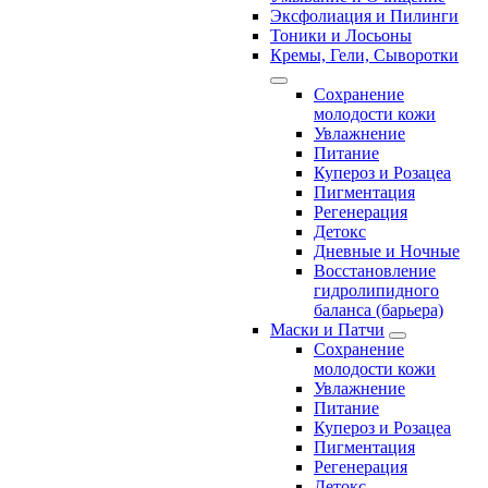
Эксфолиация и Пилинги
Тоники и Лосьоны
Кремы, Гели, Сыворотки
Сохранение
молодости кожи
Увлажнение
Питание
Купероз и Розацеа
Пигментация
Регенерация
Детокс
Дневные и Ночные
Восстановление
гидролипидного
баланса (барьера)
Маски и Патчи
Сохранение
молодости кожи
Увлажнение
Питание
Купероз и Розацеа
Пигментация
Регенерация
Детокс