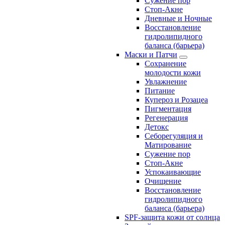
Сужение пор
Стоп-Акне
Дневные и Ночные
Восстановление
гидролипидного
баланса (барьера)
Маски и Патчи
Сохранение
молодости кожи
Увлажнение
Питание
Купероз и Розацеа
Пигментация
Регенерация
Детокс
Себорегуляция и
Матирование
Сужение пор
Стоп-Акне
Успокаивающие
Очищение
Восстановление
гидролипидного
баланса (барьера)
SPF-защита кожи от солнца