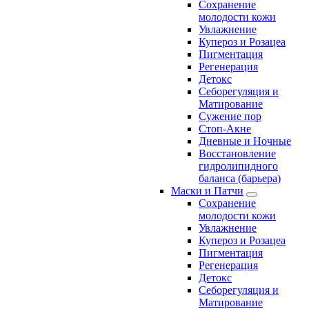
Сохранение
молодости кожи
Увлажнение
Купероз и Розацеа
Пигментация
Регенерация
Детокс
Себорегуляция и
Матирование
Сужение пор
Стоп-Акне
Дневные и Ночные
Восстановление
гидролипидного
баланса (барьера)
Маски и Патчи
Сохранение
молодости кожи
Увлажнение
Купероз и Розацеа
Пигментация
Регенерация
Детокс
Себорегуляция и
Матирование