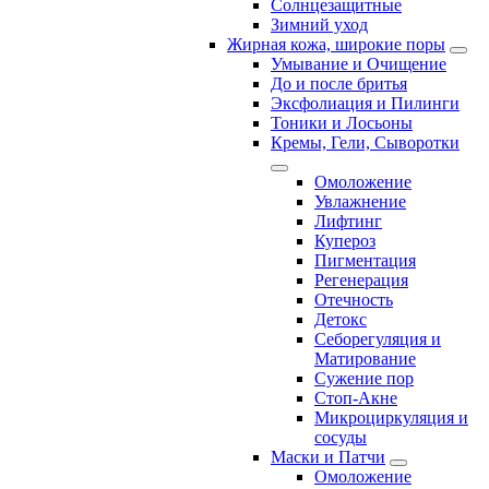
Солнцезащитные
Зимний уход
Жирная кожа, широкие поры
Умывание и Очищение
До и после бритья
Эксфолиация и Пилинги
Тоники и Лосьоны
Кремы, Гели, Сыворотки
Омоложение
Увлажнение
Лифтинг
Купероз
Пигментация
Регенерация
Отечность
Детокс
Себорегуляция и
Матирование
Сужение пор
Стоп-Акне
Микроциркуляция и
сосуды
Маски и Патчи
Омоложение