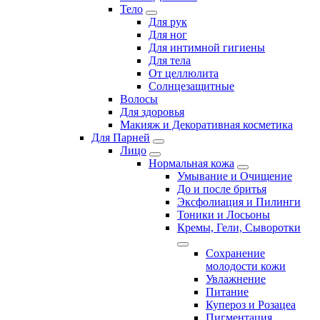
Тело
Для рук
Для ног
Для интимной гигиены
Для тела
От целлюлита
Солнцезащитные
Волосы
Для здоровья
Макияж и Декоративная косметика
Для Парней
Лицо
Нормальная кожа
Умывание и Очищение
До и после бритья
Эксфолиация и Пилинги
Тоники и Лосьоны
Кремы, Гели, Сыворотки
Сохранение
молодости кожи
Увлажнение
Питание
Купероз и Розацеа
Пигментация