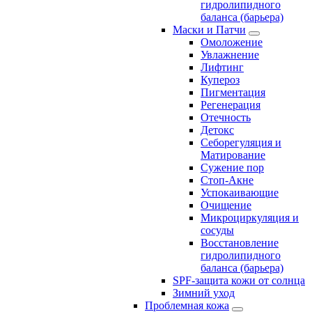
гидролипидного
баланса (барьера)
Маски и Патчи
Омоложение
Увлажнение
Лифтинг
Купероз
Пигментация
Регенерация
Отечность
Детокс
Себорегуляция и
Матирование
Сужение пор
Стоп-Акне
Успокаивающие
Очищение
Микроциркуляция и
сосуды
Восстановление
гидролипидного
баланса (барьера)
SPF-защита кожи от солнца
Зимний уход
Проблемная кожа