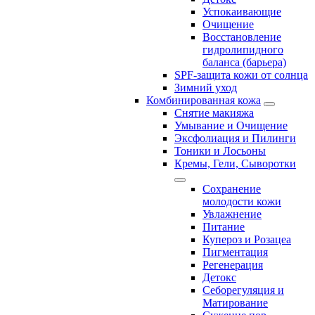
Успокаивающие
Очищение
Восстановление
гидролипидного
баланса (барьера)
SPF-защита кожи от солнца
Зимний уход
Комбинированная кожа
Снятие макияжа
Умывание и Очищение
Эксфолиация и Пилинги
Тоники и Лосьоны
Кремы, Гели, Сыворотки
Сохранение
молодости кожи
Увлажнение
Питание
Купероз и Розацеа
Пигментация
Регенерация
Детокс
Себорегуляция и
Матирование