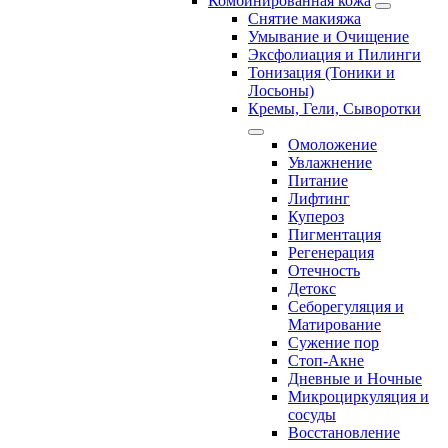
Комбинированная кожа
Снятие макияжа
Умывание и Очищение
Эксфолиация и Пилинги
Тонизация (Тоники и
Лосьоны)
Кремы, Гели, Сыворотки
Омоложение
Увлажнение
Питание
Лифтинг
Купероз
Пигментация
Регенерация
Отечность
Детокс
Себорегуляция и
Матирование
Сужение пор
Стоп-Акне
Дневные и Ночные
Микроциркуляция и
сосуды
Восстановление