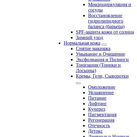
Микроциркуляция и
сосуды
Восстановление
гидролипидного
баланса (барьера)
SPF-защита кожи от солнца
Зимний уход
Нормальная кожа
Снятие макияжа
Умывание и Очищение
Эксфолиация и Пилинги
Тонизация (Тоники и
Лосьоны)
Кремы, Гели, Сыворотки
Омоложение
Увлажнение
Питание
Лифтинг
Купероз
Пигментация
Регенерация
Отечность
Детокс
Дневные и Ночные