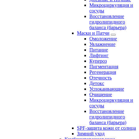
Микроциркуляция и
сосуды
Восстановление
гидролипидного
баланса (барьера)
Маски и Патчи
Омоложение
Увлажнение
Питание
Лифтинг
Купероз
Пигментация
Регенерация
Отечность
Детокс
Успокаивающие
Очищение
Микроциркуляция и
сосуды
Восстановление
гидролипидного
баланса (барьера)
SPF-защита кожи от солнца
Зимний уход