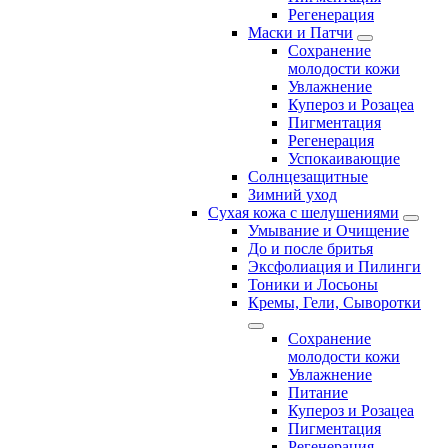
Регенерация
Маски и Патчи
Сохранение
молодости кожи
Увлажнение
Купероз и Розацеа
Пигментация
Регенерация
Успокаивающие
Солнцезащитные
Зимний уход
Сухая кожа с шелушениями
Умывание и Очищение
До и после бритья
Эксфолиация и Пилинги
Тоники и Лосьоны
Кремы, Гели, Сыворотки
Сохранение
молодости кожи
Увлажнение
Питание
Купероз и Розацеа
Пигментация
Регенерация