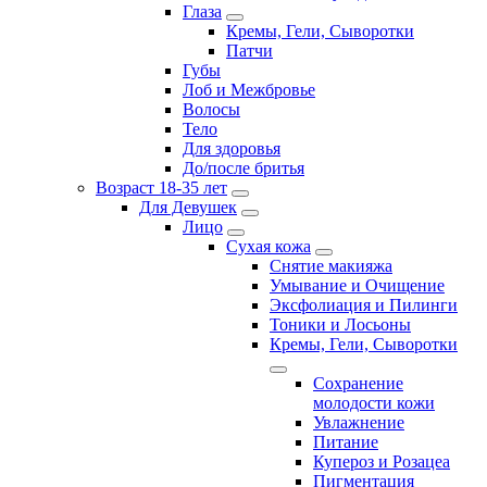
Глаза
Кремы, Гели, Сыворотки
Патчи
Губы
Лоб и Межбровье
Волосы
Тело
Для здоровья
До/после бритья
Возраст 18-35 лет
Для Девушек
Лицо
Сухая кожа
Снятие макияжа
Умывание и Очищение
Эксфолиация и Пилинги
Тоники и Лосьоны
Кремы, Гели, Сыворотки
Сохранение
молодости кожи
Увлажнение
Питание
Купероз и Розацеа
Пигментация