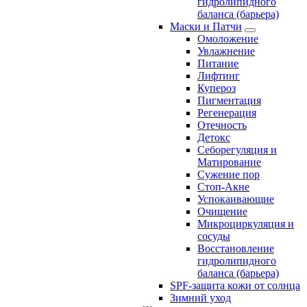
гидролипидного
баланса (барьера)
Маски и Патчи
Омоложение
Увлажнение
Питание
Лифтинг
Купероз
Пигментация
Регенерация
Отечность
Детокс
Себорегуляция и
Матирование
Сужение пор
Стоп-Акне
Успокаивающие
Очищение
Микроциркуляция и
сосуды
Восстановление
гидролипидного
баланса (барьера)
SPF-защита кожи от солнца
Зимний уход