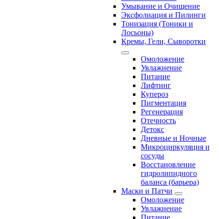
Умывание и Очищение
Эксфолиация и Пилинги
Тонизация (Тоники и
Лосьоны)
Кремы, Гели, Сыворотки
Омоложение
Увлажнение
Питание
Лифтинг
Купероз
Пигментация
Регенерация
Отечность
Детокс
Дневные и Ночные
Микроциркуляция и
сосуды
Восстановление
гидролипидного
баланса (барьера)
Маски и Патчи
Омоложение
Увлажнение
Питание