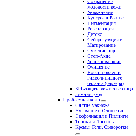
Сохранение
молодости кожи
Увлажнение
Купероз и Розацеа
Пигментация
Регенерация
Детокс
Себорегуляция и
Матирование
Сужение пор
Стоп-Акне
Успокаивающие
Очищение
Восстановление
гидролипидного
баланса (барьера)
SPF-защита кожи от солнца
Зимний уход
Проблемная кожа
Снятие макияжа
Умывание и Очищение
Эксфолиация и Пилинги
Тоники и Лосьоны
Кремы, Гели, Сыворотки