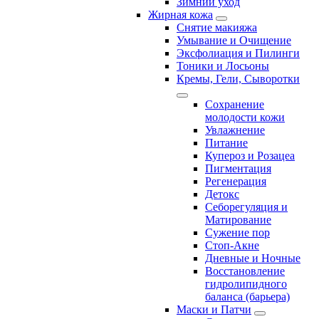
Зимний уход
Жирная кожа
Снятие макияжа
Умывание и Очищение
Эксфолиация и Пилинги
Тоники и Лосьоны
Кремы, Гели, Сыворотки
Сохранение
молодости кожи
Увлажнение
Питание
Купероз и Розацеа
Пигментация
Регенерация
Детокс
Себорегуляция и
Матирование
Сужение пор
Стоп-Акне
Дневные и Ночные
Восстановление
гидролипидного
баланса (барьера)
Маски и Патчи