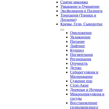
Снятие макияжа
Умывание и Очищение
Эксфолиация и Пилинги
Тонизация (Тоники и
Лосьоны)
Кремы, Гели, Сыворотки
Омоложение
Увлажнение
Питание
Лифтинг
Купероз
Пигментация
Регенерация
Отечность
Детокс
Себорегуляция и
Матирование
Сужение пор
Стоп-Акне
Дневные и Ночные
Микроциркуляция и
сосуды
Восстановление
гидролипидного