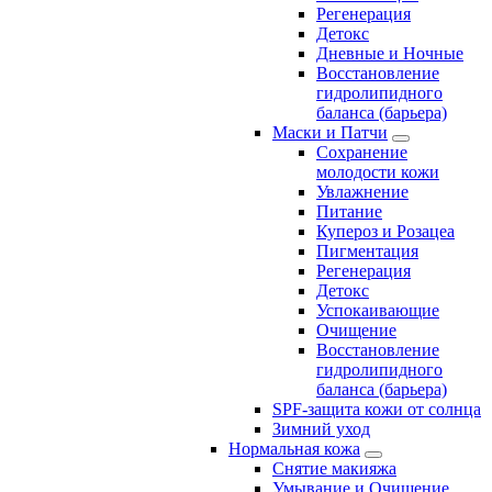
Регенерация
Детокс
Дневные и Ночные
Восстановление
гидролипидного
баланса (барьера)
Маски и Патчи
Сохранение
молодости кожи
Увлажнение
Питание
Купероз и Розацеа
Пигментация
Регенерация
Детокс
Успокаивающие
Очищение
Восстановление
гидролипидного
баланса (барьера)
SPF-защита кожи от солнца
Зимний уход
Нормальная кожа
Снятие макияжа
Умывание и Очищение