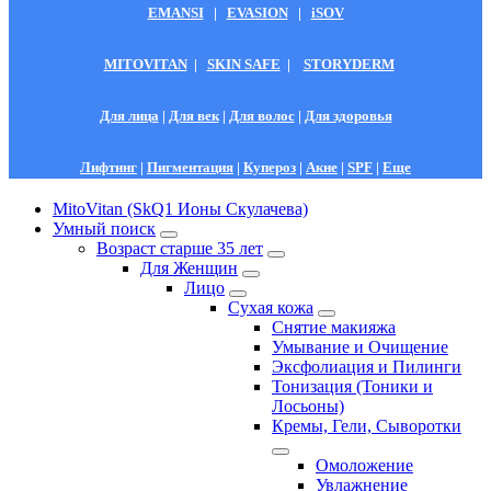
EMANSI
|
EVASION
|
iSOV
MITOVITAN
|
SKIN SAFE
|
STORYDERM
Для лица
|
Для век
|
Для волос
|
Для здоровья
Лифтинг
|
Пигментация
|
Купероз
|
Акне
|
SPF
|
Еще
MitoVitan (SkQ1 Ионы Скулачева)
Умный поиск
Возраст старше 35 лет
Для Женщин
Лицо
Сухая кожа
Снятие макияжа
Умывание и Очищение
Эксфолиация и Пилинги
Тонизация (Тоники и
Лосьоны)
Кремы, Гели, Сыворотки
Омоложение
Увлажнение