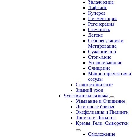
Увлажнение
Лифтинг
Купероз
Пигментация
Регенерация
Отечность
Детокс
Себорегуляция и
Матирование
Сужение пор
Стоп-Акне
Успокаивающие
Очищение
Микроциркуляция и
сосуды
Солнцезащитные
Зимний уход
Чувствительная кожа
Умывание и Очищение
До и после бритья
Эксфолиация и Пилинги
Тоники и Лосьоны
Кремы, Гели, Сыворотки
Омоложение