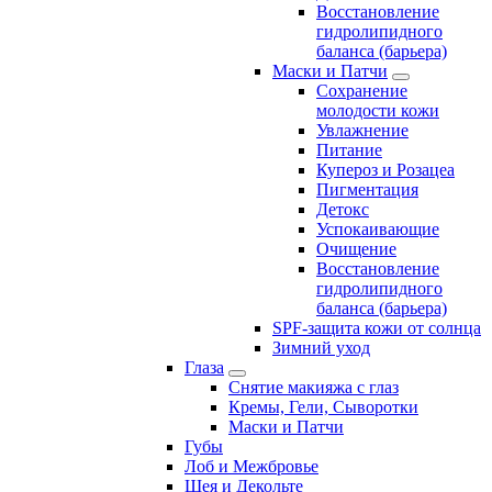
Восстановление
гидролипидного
баланса (барьера)
Маски и Патчи
Сохранение
молодости кожи
Увлажнение
Питание
Купероз и Розацеа
Пигментация
Детокс
Успокаивающие
Очищение
Восстановление
гидролипидного
баланса (барьера)
SPF-защита кожи от солнца
Зимний уход
Глаза
Снятие макияжа с глаз
Кремы, Гели, Сыворотки
Маски и Патчи
Губы
Лоб и Межбровье
Шея и Декольте