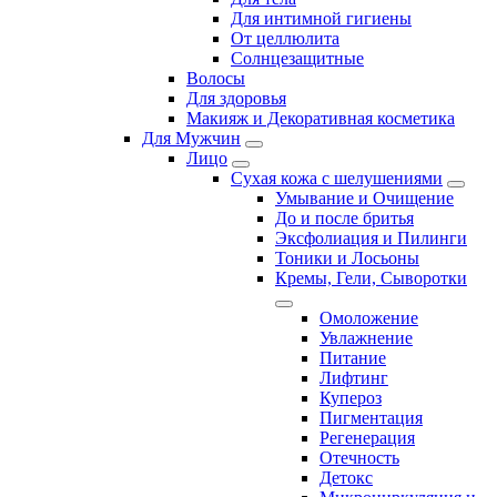
Для интимной гигиены
От целлюлита
Солнцезащитные
Волосы
Для здоровья
Макияж и Декоративная косметика
Для Мужчин
Лицо
Сухая кожа с шелушениями
Умывание и Очищение
До и после бритья
Эксфолиация и Пилинги
Тоники и Лосьоны
Кремы, Гели, Сыворотки
Омоложение
Увлажнение
Питание
Лифтинг
Купероз
Пигментация
Регенерация
Отечность
Детокс