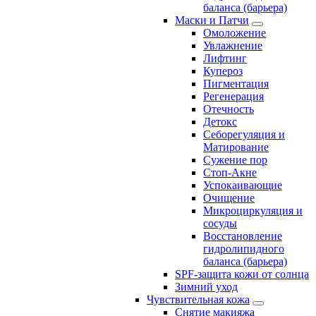
баланса (барьера)
Маски и Патчи
Омоложение
Увлажнение
Лифтинг
Купероз
Пигментация
Регенерация
Отечность
Детокс
Себорегуляция и
Матирование
Сужение пор
Стоп-Акне
Успокаивающие
Очищение
Микроциркуляция и
сосуды
Восстановление
гидролипидного
баланса (барьера)
SPF-защита кожи от солнца
Зимний уход
Чувствительная кожа
Снятие макияжа