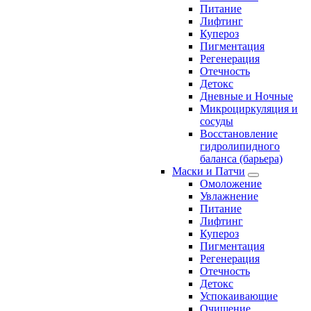
Питание
Лифтинг
Купероз
Пигментация
Регенерация
Отечность
Детокс
Дневные и Ночные
Микроциркуляция и
сосуды
Восстановление
гидролипидного
баланса (барьера)
Маски и Патчи
Омоложение
Увлажнение
Питание
Лифтинг
Купероз
Пигментация
Регенерация
Отечность
Детокс
Успокаивающие
Очищение