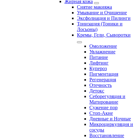
Жирная кожа
Снятие макияжа
Умывание и Очищение
Эксфолиация и Пилинги
Тонизация (Тоники и
Лосьоны)
Кремы, Гели, Сыворотки
Омоложение
Увлажнение
Питание
Лифтинг
Купероз
Пигментация
Регенерация
Отечность
Детокс
Себорегуляция и
Матирование
Сужение пор
Стоп-Акне
Дневные и Ночные
Микроциркуляция и
сосуды
Восстановление