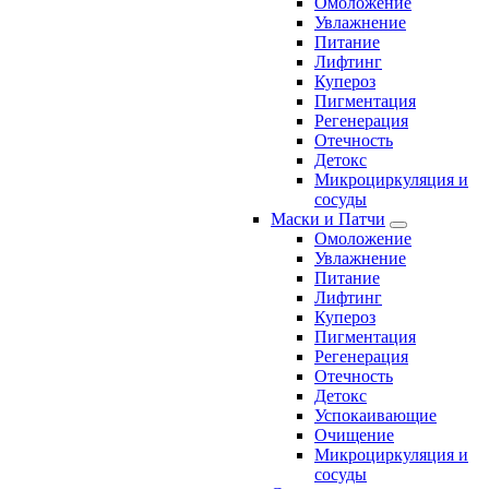
Омоложение
Увлажнение
Питание
Лифтинг
Купероз
Пигментация
Регенерация
Отечность
Детокс
Микроциркуляция и
сосуды
Маски и Патчи
Омоложение
Увлажнение
Питание
Лифтинг
Купероз
Пигментация
Регенерация
Отечность
Детокс
Успокаивающие
Очищение
Микроциркуляция и
сосуды