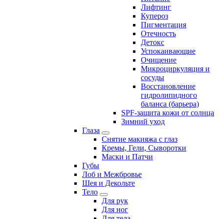
Лифтинг
Купероз
Пигментация
Отечность
Детокс
Успокаивающие
Очищение
Микроциркуляция и
сосуды
Восстановление
гидролипидного
баланса (барьера)
SPF-защита кожи от солнца
Зимний уход
Глаза
Снятие макияжа с глаз
Кремы, Гели, Сыворотки
Маски и Патчи
Губы
Лоб и Межбровье
Шея и Декольте
Тело
Для рук
Для ног
Для тела