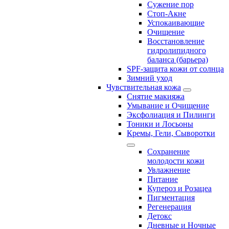
Сужение пор
Стоп-Акне
Успокаивающие
Очищение
Восстановление
гидролипидного
баланса (барьера)
SPF-защита кожи от солнца
Зимний уход
Чувствительная кожа
Снятие макияжа
Умывание и Очищение
Эксфолиация и Пилинги
Тоники и Лосьоны
Кремы, Гели, Сыворотки
Сохранение
молодости кожи
Увлажнение
Питание
Купероз и Розацеа
Пигментация
Регенерация
Детокс
Дневные и Ночные