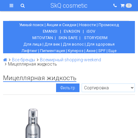
SkQ cosmetic
0
Умный поиск
|
Акции и Скидки
|
Новости
|
Промокод
EMANSI
|
EVASION
|
iSOV
MITOVITAN
|
SKIN SAFE
|
STORYDERM
Для лица
|
Для век
|
Для волос
|
Для здоровья
Лифтинг
|
Пигментация
|
Купероз
|
Акне
|
SPF
|
Еще
Все бренды
Всемирный shopping-weekend
Мицеллярная жидкость
Мицеллярная жидкость
Фильтр