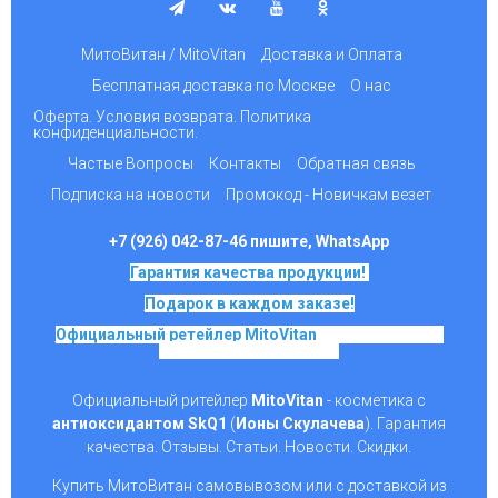
МитоВитан / MitoVitan
Доставка и Оплата
Бесплатная доставка по Москве
О нас
Оферта. Условия возврата. Политика
конфиденциальности.
Частые Вопросы
Контакты
Обратная связь
Подписка на новости
Промокод - Новичкам везет
+7 (926) 042-87-46 пишите, WhatsApp
Гарантия качества продукции!
Подарок в каждом заказе!
Официальный ретейлер MitoVitan
на основе SkQ1,
Ионы Скулачева c 2017
Официальный ритейлер
MitoVitan
- косметика с
антиоксидантом SkQ1
(
Ионы Скулачева
). Гарантия
качества. Отзывы. Статьи. Новости. Скидки.
Купить МитоВитан самовывозом или с доставкой из