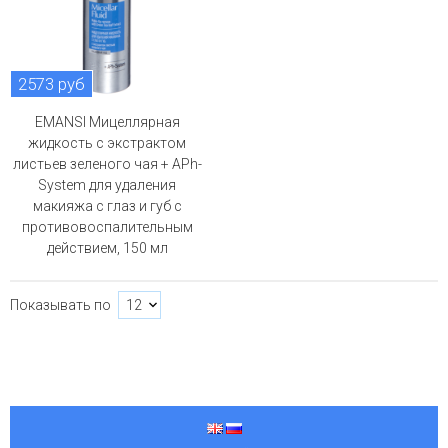
2573 руб
EMANSI Мицеллярная
жидкость с экстрактом
листьев зеленого чая + APh-
System для удаления
макияжа с глаз и губ с
противовоспалительным
действием, 150 мл
Показывать по