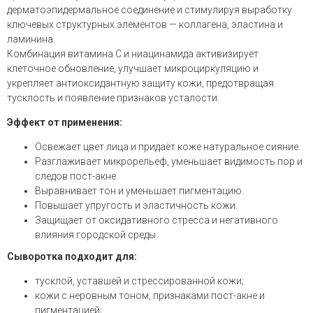
дерматоэпидермальное соединение и стимулируя выработку
ключевых структурных элементов — коллагена, эластина и
ламинина.
Комбинация витамина С и ниацинамида активизирует
клеточное обновление, улучшает микроциркуляцию и
укрепляет антиоксидантную защиту кожи, предотвращая
тусклость и появление признаков усталости.
Эффект от применения:
Освежает цвет лица и придаёт коже натуральное сияние.
Разглаживает микрорельеф, уменьшает видимость пор и
следов пост-акне.
Выравнивает тон и уменьшает пигментацию.
Повышает упругость и эластичность кожи.
Защищает от оксидативного стресса и негативного
влияния городской среды.
Сыворотка подходит для:
тусклой, уставшей и стрессированной кожи;
кожи с неровным тоном, признаками пост-акне и
пигментацией;