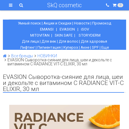
SkQ cosmetic
0
Умный поиск
|
Акции и Скидки
|
Новости
|
Промокод
EMANSI
|
EVASION
|
iSOV
MITOVITAN
|
SKIN SAFE
|
STORYDERM
Для лица
|
Для век
|
Для волос
|
Для здоровья
Лифтинг
|
Пигментация
|
Купероз
|
Акне
|
SPF
|
Еще
Все бренды
НОВИНКИ
EVASION Сыворотка-сияние для лица, шеи и декольте с
витамином С RADIANCE VIT-C ELIXIR, 30 мл
EVASION Сыворотка-сияние для лица, шеи
и декольте с витамином С RADIANCE VIT-C
ELIXIR, 30 мл