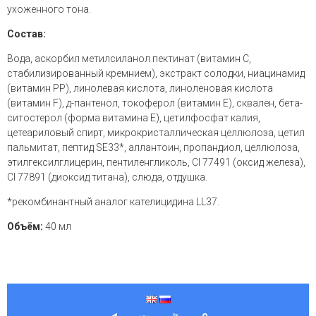
ухоженного тона.
Состав:
Вода, аскорбил метилсиланол пектинат (витамин С,
стабилизированный кремнием), экстракт солодки, ниацинамид
(витамин PP), линолевая кислота, линоленовая кислота
(витамин F), д-пантенол, токоферол (витамин E), сквален, бета-
ситостерол (форма витамина E), цетилфосфат калия,
цетеариловый спирт, микрокристаллическая целлюлоза, цетил
пальмитат, пептид SE33*, аллантоин, пропандиол, целлюлоза,
этилгексилглицерин, пентиленгликоль, CI 77491 (оксид железа),
CI 77891 (диоксид титана), слюда, отдушка.
*рекомбинантный аналог кателицидина LL37.
Объём:
40 мл