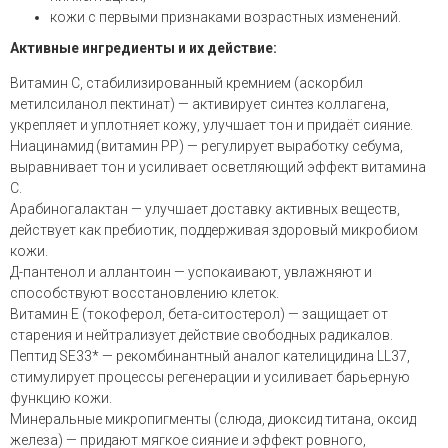
кожи с первыми признаками возрастных изменений.
Активные ингредиенты и их действие:
Витамин С, стабилизированный кремнием (аскорбил
метилсиланол пектинат) — активирует синтез коллагена,
укрепляет и уплотняет кожу, улучшает тон и придаёт сияние.
Ниацинамид (витамин PP) — регулирует выработку себума,
выравнивает тон и усиливает осветляющий эффект витамина
С.
Арабиногалактан — улучшает доставку активных веществ,
действует как пребиотик, поддерживая здоровый микробиом
кожи.
Д-пантенол и аллантоин — успокаивают, увлажняют и
способствуют восстановлению клеток.
Витамин E (токоферол, бета-ситостерол) — защищает от
старения и нейтрализует действие свободных радикалов.
Пептид SE33* — рекомбинантный аналог кателицидина LL37,
стимулирует процессы регенерации и усиливает барьерную
функцию кожи.
Минеральные микропигменты (слюда, диоксид титана, оксид
железа) — придают мягкое сияние и эффект ровного,