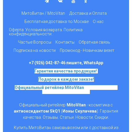
МитоВитан / MitoVitan
Доставка и Оплата
Бесплатная доставка по Москве
О нас
Оферта. Условия возврата. Политика
конфиденциальности.
Частые Вопросы
Контакты
Обратная связь
Подписка на новости
Промокод - Новичкам везет
+7 (926) 042-87-46 пишите, WhatsApp
Гарантия качества продукции!
Подарок в каждом заказе!
Официальный ретейлер MitoVitan
на основе SkQ1,
Ионы Скулачева c 2017
Официальный ритейлер
MitoVitan
- косметика с
антиоксидантом SkQ1
(
Ионы Скулачева
). Гарантия
качества. Отзывы. Статьи. Новости. Скидки.
Купить МитоВитан самовывозом или с доставкой из