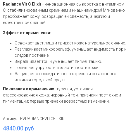
Radiance Vit C Elixir
- инновационная сыворотка с витамином
С, стабилизированным кремнием и ниацинамидом! Мгновенно
преображает кожу, возвращая ей свежесть, энергию и
естественное сияние!
Эффект от применения:
Освежает цвет лица и придаёт коже натуральное сияние.
Разглаживает микрорельеф, уменьшает видимость пор и
следов пост-акне.
Выравнивает тон и уменьшает пигментацию.
Повышает упругость и эластичность кожи.
Защищает от оксидативного стресса и негативного
влияния городской среды.
Показания к применению:
тусклая, уставшая,
стрессированная кожа; неровный тон, признаки пост-акне и
пигментации; первые признаки возрастных изменений.
Артикул:
EVRADIANCEVITCELIXIR
4840.00 руб