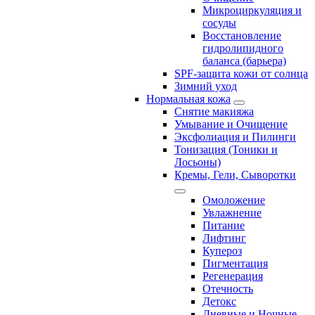
Микроциркуляция и
сосуды
Восстановление
гидролипидного
баланса (барьера)
SPF-защита кожи от солнца
Зимний уход
Нормальная кожа
Снятие макияжа
Умывание и Очищение
Эксфолиация и Пилинги
Тонизация (Тоники и
Лосьоны)
Кремы, Гели, Сыворотки
Омоложение
Увлажнение
Питание
Лифтинг
Купероз
Пигментация
Регенерация
Отечность
Детокс
Дневные и Ночные