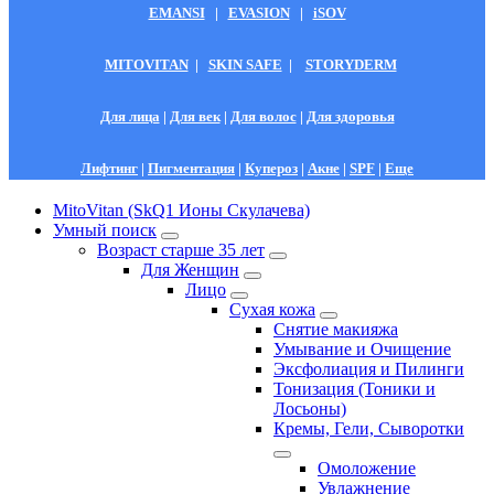
EMANSI
|
EVASION
|
iSOV
MITOVITAN
|
SKIN SAFE
|
STORYDERM
Для лица
|
Для век
|
Для волос
|
Для здоровья
Лифтинг
|
Пигментация
|
Купероз
|
Акне
|
SPF
|
Еще
MitoVitan (SkQ1 Ионы Скулачева)
Умный поиск
Возраст старше 35 лет
Для Женщин
Лицо
Сухая кожа
Снятие макияжа
Умывание и Очищение
Эксфолиация и Пилинги
Тонизация (Тоники и
Лосьоны)
Кремы, Гели, Сыворотки
Омоложение
Увлажнение