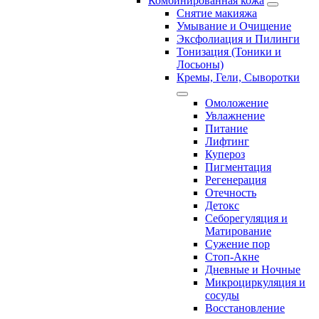
Комбинированная кожа
Снятие макияжа
Умывание и Очищение
Эксфолиация и Пилинги
Тонизация (Тоники и
Лосьоны)
Кремы, Гели, Сыворотки
Омоложение
Увлажнение
Питание
Лифтинг
Купероз
Пигментация
Регенерация
Отечность
Детокс
Себорегуляция и
Матирование
Сужение пор
Стоп-Акне
Дневные и Ночные
Микроциркуляция и
сосуды
Восстановление