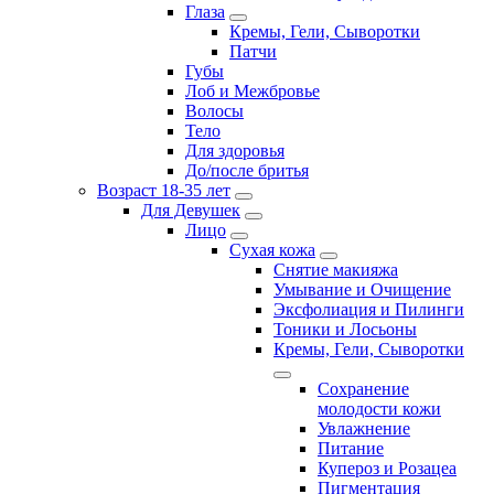
Глаза
Кремы, Гели, Сыворотки
Патчи
Губы
Лоб и Межбровье
Волосы
Тело
Для здоровья
До/после бритья
Возраст 18-35 лет
Для Девушек
Лицо
Сухая кожа
Снятие макияжа
Умывание и Очищение
Эксфолиация и Пилинги
Тоники и Лосьоны
Кремы, Гели, Сыворотки
Сохранение
молодости кожи
Увлажнение
Питание
Купероз и Розацеа
Пигментация