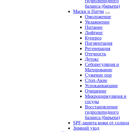
гидролипидного
баланса (барьера)
Маски и Патчи
Омоложение
Увлажнение
Питание
Лифтинг
Купероз
Пигментация
Регенерация
Отечность
Детокс
Себорегуляция и
Матирование
Сужение пор
Стоп-Акне
Успокаивающие
Очищение
Микроциркуляция и
сосуды
Восстановление
гидролипидного
баланса (барьера)
SPF-защита кожи от солнца
Зимний уход