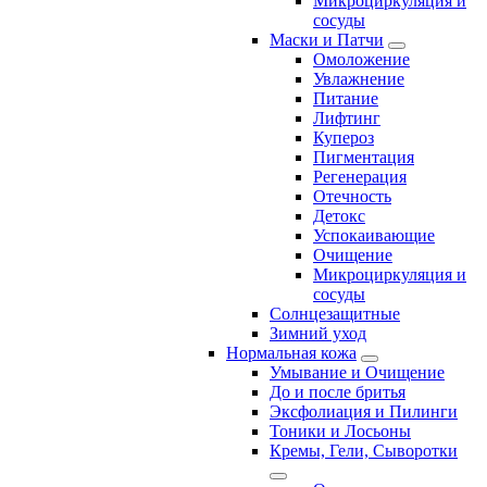
Микроциркуляция и
сосуды
Маски и Патчи
Омоложение
Увлажнение
Питание
Лифтинг
Купероз
Пигментация
Регенерация
Отечность
Детокс
Успокаивающие
Очищение
Микроциркуляция и
сосуды
Солнцезащитные
Зимний уход
Нормальная кожа
Умывание и Очищение
До и после бритья
Эксфолиация и Пилинги
Тоники и Лосьоны
Кремы, Гели, Сыворотки