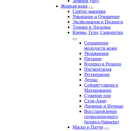
Зимний уход
Жирная кожа
Снятие макияжа
Умывание и Очищение
Эксфолиация и Пилинги
Тоники и Лосьоны
Кремы, Гели, Сыворотки
Сохранение
молодости кожи
Увлажнение
Питание
Купероз и Розацеа
Пигментация
Регенерация
Детокс
Себорегуляция и
Матирование
Сужение пор
Стоп-Акне
Дневные и Ночные
Восстановление
гидролипидного
баланса (барьера)
Маски и Патчи