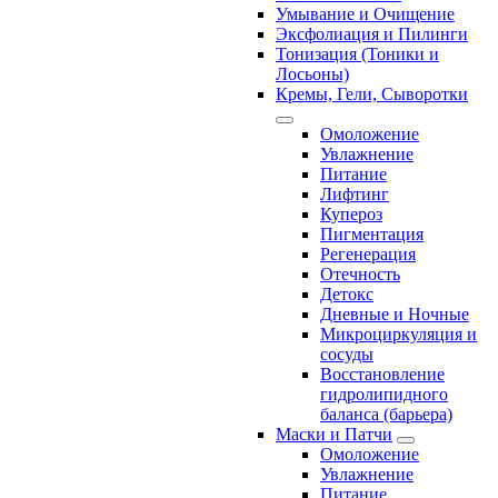
Умывание и Очищение
Эксфолиация и Пилинги
Тонизация (Тоники и
Лосьоны)
Кремы, Гели, Сыворотки
Омоложение
Увлажнение
Питание
Лифтинг
Купероз
Пигментация
Регенерация
Отечность
Детокс
Дневные и Ночные
Микроциркуляция и
сосуды
Восстановление
гидролипидного
баланса (барьера)
Маски и Патчи
Омоложение
Увлажнение
Питание