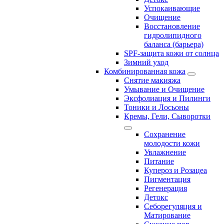
Успокаивающие
Очищение
Восстановление
гидролипидного
баланса (барьера)
SPF-защита кожи от солнца
Зимний уход
Комбинированная кожа
Снятие макияжа
Умывание и Очищение
Эксфолиация и Пилинги
Тоники и Лосьоны
Кремы, Гели, Сыворотки
Сохранение
молодости кожи
Увлажнение
Питание
Купероз и Розацеа
Пигментация
Регенерация
Детокс
Себорегуляция и
Матирование