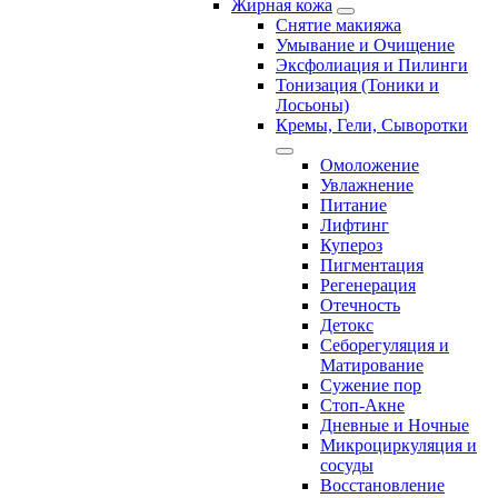
Жирная кожа
Снятие макияжа
Умывание и Очищение
Эксфолиация и Пилинги
Тонизация (Тоники и
Лосьоны)
Кремы, Гели, Сыворотки
Омоложение
Увлажнение
Питание
Лифтинг
Купероз
Пигментация
Регенерация
Отечность
Детокс
Себорегуляция и
Матирование
Сужение пор
Стоп-Акне
Дневные и Ночные
Микроциркуляция и
сосуды
Восстановление