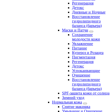
Регенерация
Детокс
Дневные и Ночные
Восстановление
гидролипидного
баланса (барьера)
Маски и Патчи
Сохранение
молодости кожи
Увлажнение
Питание
Купероз и Розацеа
Пигментация
Регенерация
Детокс
Успокаивающие
Очищение
Восстановление
гидролипидного
баланса (барьера)
SPF-защита кожи от солнца
Зимний уход
Нормальная кожа
Снятие макияжа
Умывание и Очищение