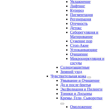
Увлажнение
Лифтинг
Купероз
Пигментация
Регенерация
Отечность
Детокс
Себорегуляция и
Матирование
Сужение пор
Стоп-Акне
Успокаивающие
Очищение
Микроциркуляция и
сосуды
Солнцезащитные
Зимний уход
Чувствительная кожа
Умывание и Очищение
До и после бритья
Эксфолиация и Пилинги
Тоники и Лосьоны
Кремы, Гели, Сыворотки
Омоложение