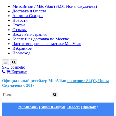
МитоВитан / MitoVitan (SkQ1 Ионы Скулачева)
Доставка и Оплата
Акции и Скидки
Новости
Статьи
Отзывы
Вход / Регистрация
Бесплатная доставка по Москве
Частые вопросы о косметике MitoVitan
Избранное
Промокод
SkQ cosmetic
Корзина:
Официальный ретейлер MitoVitan
на основе SkQ1, Ионы
Скулачева c 2017
Умный поиск
|
Акции и Скидки
|
Новости
|
Промокод