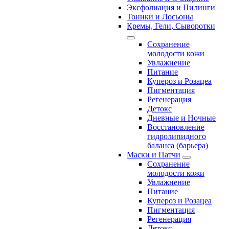
Эксфолиация и Пилинги
Тоники и Лосьоны
Кремы, Гели, Сыворотки
Сохранение
молодости кожи
Увлажнение
Питание
Купероз и Розацеа
Пигментация
Регенерация
Детокс
Дневные и Ночные
Восстановление
гидролипидного
баланса (барьера)
Маски и Патчи
Сохранение
молодости кожи
Увлажнение
Питание
Купероз и Розацеа
Пигментация
Регенерация
Детокс