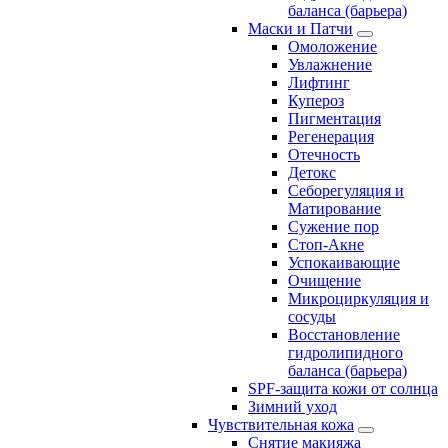
баланса (барьера)
Маски и Патчи
Омоложение
Увлажнение
Лифтинг
Купероз
Пигментация
Регенерация
Отечность
Детокс
Себорегуляция и
Матирование
Сужение пор
Стоп-Акне
Успокаивающие
Очищение
Микроциркуляция и
сосуды
Восстановление
гидролипидного
баланса (барьера)
SPF-защита кожи от солнца
Зимний уход
Чувствительная кожа
Снятие макияжа