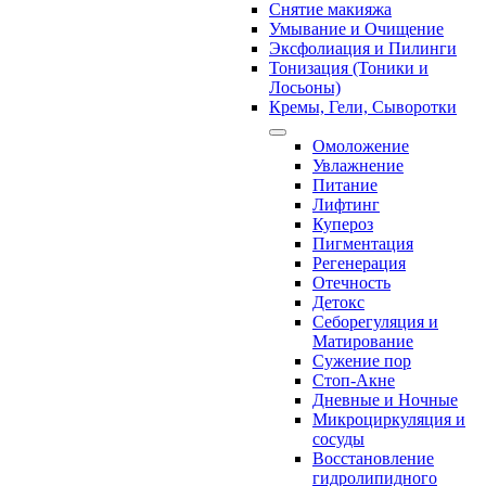
Снятие макияжа
Умывание и Очищение
Эксфолиация и Пилинги
Тонизация (Тоники и
Лосьоны)
Кремы, Гели, Сыворотки
Омоложение
Увлажнение
Питание
Лифтинг
Купероз
Пигментация
Регенерация
Отечность
Детокс
Себорегуляция и
Матирование
Сужение пор
Стоп-Акне
Дневные и Ночные
Микроциркуляция и
сосуды
Восстановление
гидролипидного