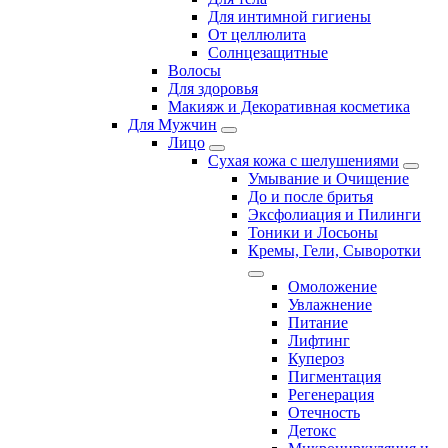
Для интимной гигиены
От целлюлита
Солнцезащитные
Волосы
Для здоровья
Макияж и Декоративная косметика
Для Мужчин
Лицо
Сухая кожа с шелушениями
Умывание и Очищение
До и после бритья
Эксфолиация и Пилинги
Тоники и Лосьоны
Кремы, Гели, Сыворотки
Омоложение
Увлажнение
Питание
Лифтинг
Купероз
Пигментация
Регенерация
Отечность
Детокс