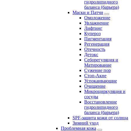
гидролипидного
баланса (барьера)
Маски и Патчи
Омоложение
Увлажнение
Лифтинг
Купероз
Пигментация
Регенерация
Отечность
Детокс
Себорегуляция и
Матирование
Сужение пор
Стоп-Акне
Успокаивающие
Очищение
Микроциркуляция и
сосуды
Восстановление
гидролипидного
баланса (барьера)
SPF-защита кожи от солнца
Зимний уход
Проблемная кожа