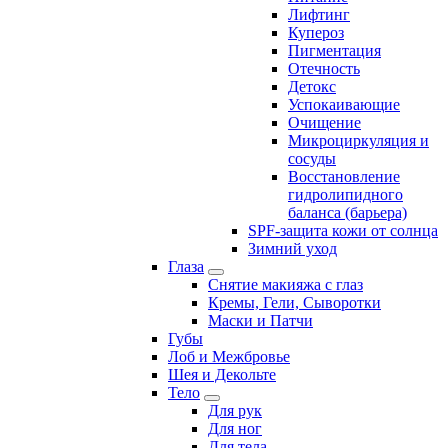
Лифтинг
Купероз
Пигментация
Отечность
Детокс
Успокаивающие
Очищение
Микроциркуляция и
сосуды
Восстановление
гидролипидного
баланса (барьера)
SPF-защита кожи от солнца
Зимний уход
Глаза
Снятие макияжа с глаз
Кремы, Гели, Сыворотки
Маски и Патчи
Губы
Лоб и Межбровье
Шея и Декольте
Тело
Для рук
Для ног
Для тела