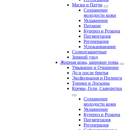
Маски и Патчи
Сохранение
молодости кожи
Увлажнение
Питание
Купероз и Розацеа
Пигментация
Регенерация
Успокаивающие
Солнцезащитные
Зимний уход
Жирная кожа, широкие поры
Умывание и Очищение
До и после бритья
Эксфолиация и Пилинги
Тоники и Лосьоны
Кремы, Гели, Сыворотки
Сохранение
молодости кожи
Увлажнение
Купероз и Розацеа
Пигментация
Регенерация