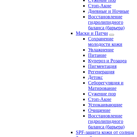
Сужение пор
Стоп-Акне
Дневные и Ночные
Восстановление
гидролипидного
баланса (барьера)
Маски и Патчи
Сохранение
молодости кожи
Увлажнение
Питание
Купероз и Розацеа
Пигментация
Регенерация
Детокс
Себорегуляция и
Матирование
Сужение пор
Стоп-Акне
Успокаивающие
Очищение
Восстановление
гидролипидного
баланса (барьера)
SPF-защита кожи от солнца