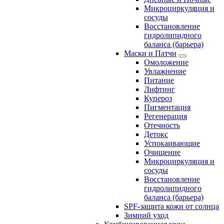
Микроциркуляция и
сосуды
Восстановление
гидролипидного
баланса (барьера)
Маски и Патчи
Омоложение
Увлажнение
Питание
Лифтинг
Купероз
Пигментация
Регенерация
Отечность
Детокс
Успокаивающие
Очищение
Микроциркуляция и
сосуды
Восстановление
гидролипидного
баланса (барьера)
SPF-защита кожи от солнца
Зимний уход