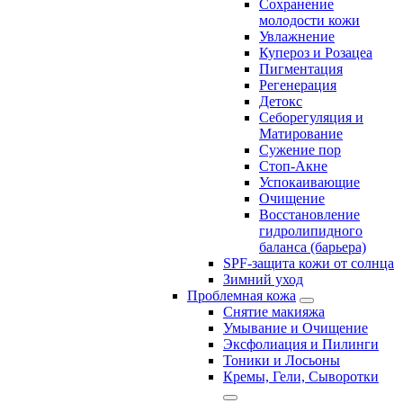
Сохранение
молодости кожи
Увлажнение
Купероз и Розацеа
Пигментация
Регенерация
Детокс
Себорегуляция и
Матирование
Сужение пор
Стоп-Акне
Успокаивающие
Очищение
Восстановление
гидролипидного
баланса (барьера)
SPF-защита кожи от солнца
Зимний уход
Проблемная кожа
Снятие макияжа
Умывание и Очищение
Эксфолиация и Пилинги
Тоники и Лосьоны
Кремы, Гели, Сыворотки