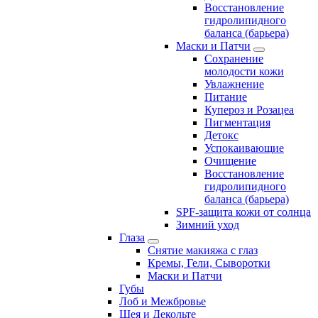
Восстановление
гидролипидного
баланса (барьера)
Маски и Патчи
Сохранение
молодости кожи
Увлажнение
Питание
Купероз и Розацеа
Пигментация
Детокс
Успокаивающие
Очищение
Восстановление
гидролипидного
баланса (барьера)
SPF-защита кожи от солнца
Зимний уход
Глаза
Снятие макияжа с глаз
Кремы, Гели, Сыворотки
Маски и Патчи
Губы
Лоб и Межбровье
Шея и Декольте