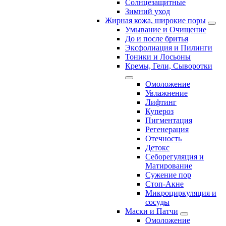
Солнцезащитные
Зимний уход
Жирная кожа, широкие поры
Умывание и Очищение
До и после бритья
Эксфолиация и Пилинги
Тоники и Лосьоны
Кремы, Гели, Сыворотки
Омоложение
Увлажнение
Лифтинг
Купероз
Пигментация
Регенерация
Отечность
Детокс
Себорегуляция и
Матирование
Сужение пор
Стоп-Акне
Микроциркуляция и
сосуды
Маски и Патчи
Омоложение