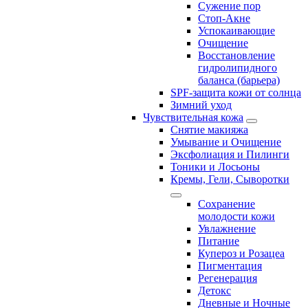
Сужение пор
Стоп-Акне
Успокаивающие
Очищение
Восстановление
гидролипидного
баланса (барьера)
SPF-защита кожи от солнца
Зимний уход
Чувствительная кожа
Снятие макияжа
Умывание и Очищение
Эксфолиация и Пилинги
Тоники и Лосьоны
Кремы, Гели, Сыворотки
Сохранение
молодости кожи
Увлажнение
Питание
Купероз и Розацеа
Пигментация
Регенерация
Детокс
Дневные и Ночные