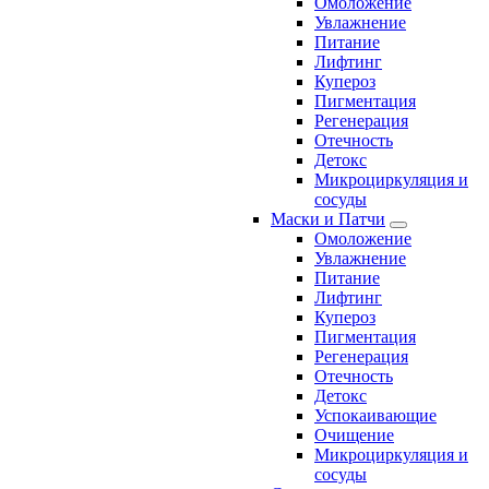
Омоложение
Увлажнение
Питание
Лифтинг
Купероз
Пигментация
Регенерация
Отечность
Детокс
Микроциркуляция и
сосуды
Маски и Патчи
Омоложение
Увлажнение
Питание
Лифтинг
Купероз
Пигментация
Регенерация
Отечность
Детокс
Успокаивающие
Очищение
Микроциркуляция и
сосуды