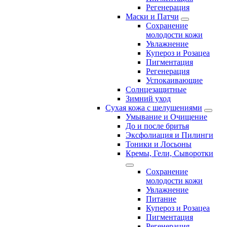
Регенерация
Маски и Патчи
Сохранение
молодости кожи
Увлажнение
Купероз и Розацеа
Пигментация
Регенерация
Успокаивающие
Солнцезащитные
Зимний уход
Сухая кожа с шелушениями
Умывание и Очищение
До и после бритья
Эксфолиация и Пилинги
Тоники и Лосьоны
Кремы, Гели, Сыворотки
Сохранение
молодости кожи
Увлажнение
Питание
Купероз и Розацеа
Пигментация
Регенерация