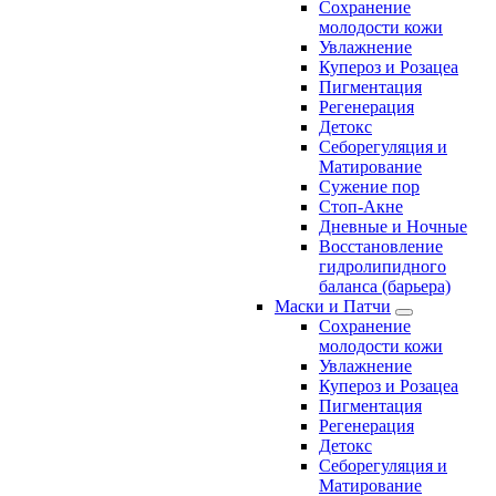
Сохранение
молодости кожи
Увлажнение
Купероз и Розацеа
Пигментация
Регенерация
Детокс
Себорегуляция и
Матирование
Сужение пор
Стоп-Акне
Дневные и Ночные
Восстановление
гидролипидного
баланса (барьера)
Маски и Патчи
Сохранение
молодости кожи
Увлажнение
Купероз и Розацеа
Пигментация
Регенерация
Детокс
Себорегуляция и
Матирование