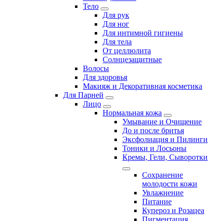
Тело
Для рук
Для ног
Для интимной гигиены
Для тела
От целлюлита
Солнцезащитные
Волосы
Для здоровья
Макияж и Декоративная косметика
Для Парней
Лицо
Нормальная кожа
Умывание и Очищение
До и после бритья
Эксфолиация и Пилинги
Тоники и Лосьоны
Кремы, Гели, Сыворотки
Сохранение
молодости кожи
Увлажнение
Питание
Купероз и Розацеа
Пигментация