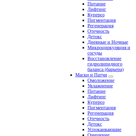
Питание
Лифтинг
Купероз
Пигментация
Регенерация
Отечность
Детокс
Дневные и Ночные
Микроциркуляция и
сосуды
Восстановление
гидролипидного
баланса (барьера)
Маски и Патчи
Омоложение
Увлажнение
Питание
Лифтинг
Купероз
Пигментация
Регенерация
Отечность
Детокс
Успокаивающие
Очищение