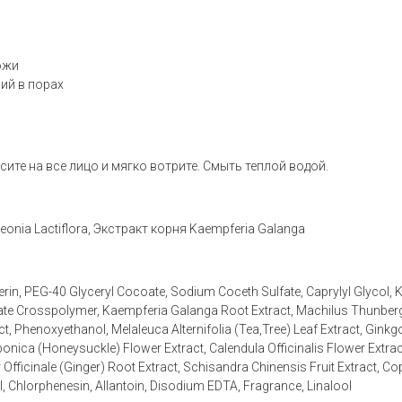
ожи
ий в порах
сите на все лицо и мягко вотрите. Смыть теплой водой.
eonia Lactiflora, Экстракт корня Kaempferia Galanga
, PEG-40 Glyceryl Cocoate, Sodium Coceth Sulfate, Caprylyl Glycol, K
te Crosspolymer, Kaempferia Galanga Root Extract, Machilus Thunbergii 
act, Phenoxyethanol, Melaleuca Alternifolia (Tea,Tree) Leaf Extract, Ginkg
nica (Honeysuckle) Flower Extract, Calendula Officinalis Flower Extrac
r Officinale (Ginger) Root Extract, Schisandra Chinensis Fruit Extract, C
l, Chlorphenesin, Allantoin, Disodium EDTA, Fragrance, Linalool