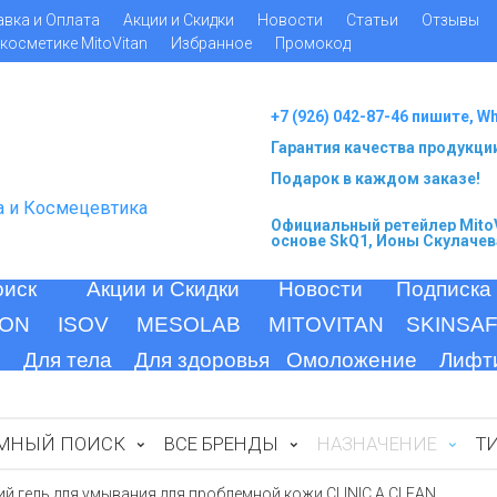
авка и Оплата
Акции и Скидки
Новости
Статьи
Отзывы
косметике MitoVitan
Избранное
Промокод
+7 (926) 042-87-46 пишите, W
Гарантия качества продукци
Подарок в каждом заказе!
а и Космецевтика
Официальный ретейлер MitoV
основе SkQ1, Ионы Скулачев
оиск
Акции и Скидки
Новости
Подписка
ION
ISOV
MESOLAB
MITOVITAN
SKINSA
Для тела
Для здоровья
Омоложение
Лифт
МНЫЙ ПОИСК
ВСЕ БРЕНДЫ
НАЗНАЧЕНИЕ
Т
гель для умывания для проблемной кожи CLINIC A CLEAN