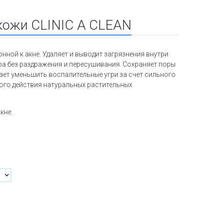
ожи CLINIC A CLEAN
ной к акне. Удаляет и выводит загрязнения внутри
ра без раздражения и пересушивания. Сохраняет поры
ет уменьшить воспалительные угри за счет сильного
ого действия натуральных растительных
кне.