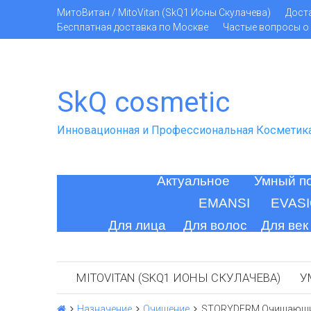
МитоВитан / MitoVitan (SkQ1 Ионы Скулачева)
Дост
Бесплатная доставка по Москве
Частые вопросы о 
SkQ cosmetic
Инновационная и Профессиональная Косметик
Актуальное
Умный п
EMANSI
EVAS
Для лица
Для волос
Для век
MITOVITAN (SKQ1 ИОНЫ СКУЛАЧЕВА)
У
Назначение
Очищение
STORYDERM Очищающий 