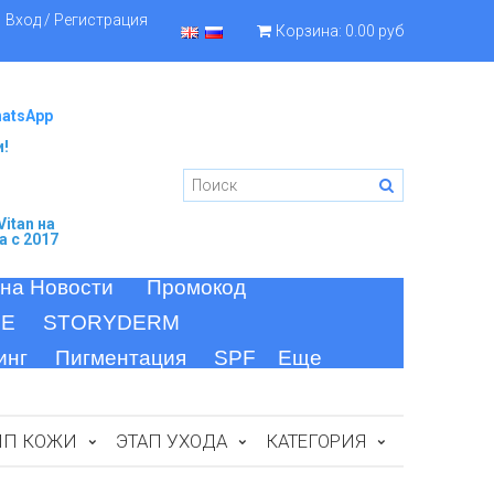
Вход / Регистрация
Корзина:
0.00 руб
hatsApp
и!
itan
на
а c 2017
 на Новости
Промокод
FE
STORYDERM
инг
Пигментация
SPF
Еще
ИП КОЖИ
ЭТАП УХОДА
КАТЕГОРИЯ