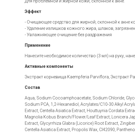
Для проблемной и жирной кожи, склонной к акне.
Эффект
- Очищающее средство для жирной, склонной к акне к
- Удаление излишков кожного жира, шлаков, загрязнен
- Увлажняющее очищение без раздражения
Применение
Нанесите необходимое количество (3 мл) на руку, нане
Активные компоненты
Экстракт корневища Kaempferia Parviflora, Экстракт Pa
Состав
Aqua, Sodium Cocoamphoacetate, Sodium Chloride, Glycerin
Sodium PCA, 1,2-Hexanediol, Acrylates/C10-30 Alkyl Acryla
Extract, Centella Asiatica Extract, Houttuynia Cordata Extr
Magnolia Kobus Branch/Flower/Leaf Extract, Lonicera Japo
Extract, Glycyrrhiza Glabra (Licorice) Root Extract, Zingibe
Centella Asiatica Extract, Propolis Wax, CI42090, Pantheno