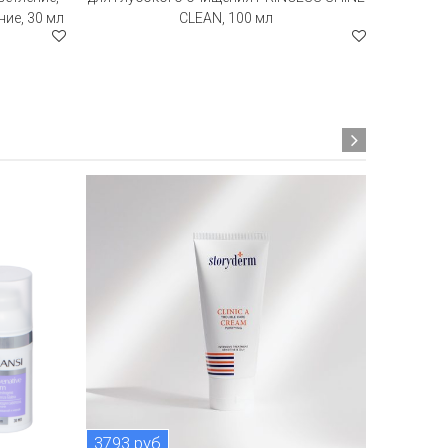
ие, 30 мл
CLEAN, 100 мл
кислотой
3793 руб
3872 р