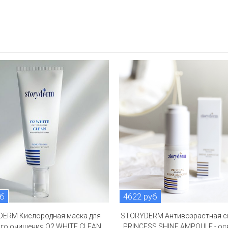
уб
4622 руб
ERM Кислородная маска для
STORYDERM Антивозрастная с
го очищения O2 WHITE CLEAN,
PRINCESS SHINE AMPOULE - осв