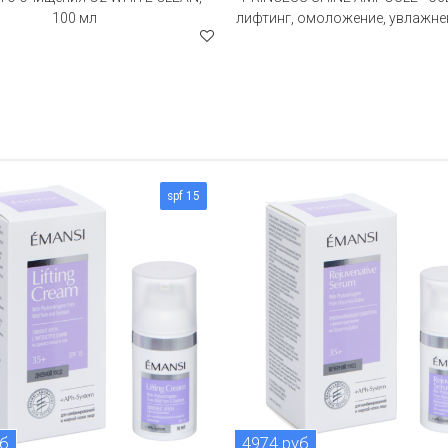
100 мл
лифтинг, омоложение, увлажнен
spf 15
уб
4974 руб