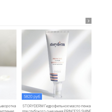
5820 руб
3353 р
ыворотка
STORYDERM Гидрофильное масло-пенка
S
етление,
для глубокого очищения PRINCESS SHINE
омол