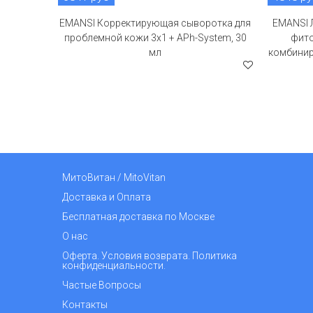
EMANSI Корректирующая сыворотка для
EMANSI 
проблемной кожи 3х1 + APh-System, 30
фито
мл
комбинир
МитоВитан / MitoVitan
Доставка и Оплата
Бесплатная доставка по Москве
О нас
Оферта. Условия возврата. Политика
конфиденциальности.
Частые Вопросы
Контакты