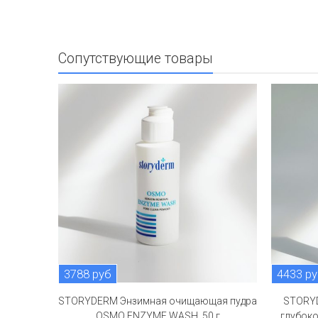
Сопутствующие товары
3788 руб
4433 р
STORYDERM Энзимная очищающая пудра
STORYD
OSMO ENZYME WASH, 50 г
глубоко