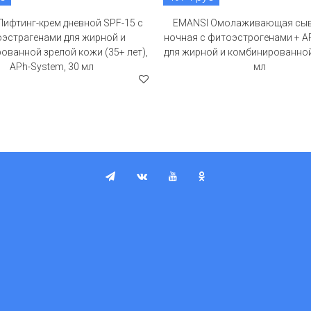
Лифтинг-крем дневной SPF-15 с
EMANSI Омолаживающая сы
эстрагенами для жирной и
ночная с фитоэстрогенами + A
ованной зрелой кожи (35+ лет),
для жирной и комбинированной
APh-System, 30 мл
мл