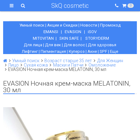
SkQ cosmetic
0
Умный поиск
|
Акции и Скидки
|
Новости
|
Промокод
EMANSI
|
EVASION
|
iSOV
MITOVITAN
|
SKIN SAFE
|
STORYDERM
Для лица
|
Для век
|
Для волос
|
Для здоровья
Лифтинг
|
Пигментация
|
Купероз
|
Акне
|
SPF
|
Еще
Умный поиск
Возраст старше 35 лет
Для Женщин
Лицо
Сухая кожа
Маски и Патчи
Омоложение
EVASION Ночная крем-маска MELATONIN, 30 мл
EVASION Ночная крем-маска MELATONIN,
30 мл