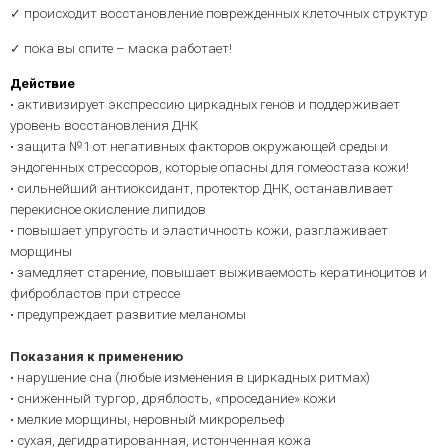
✓ происходит восстановление поврежденных клеточных структур
✓ пока вы спите – маска работает!
Действие
• активизирует экспрессию циркадных генов и поддерживает
уровень восстановления ДНК
• защита №1 от негативных факторов окружающей среды и
эндогенных стрессоров, которые опасны для гомеостаза кожи!
• сильнейший антиоксидант, протектор ДНК, останавливает
перекисное окисление липидов
• повышает упругость и эластичность кожи, разглаживает
морщины
• замедляет старение, повышает выживаемость кератиноцитов и
фибробластов при стрессе
• предупреждает развитие меланомы
Показания к применению
• нарушение сна (любые изменения в циркадных ритмах)
• сниженный тургор, дряблость, «проседание» кожи
• мелкие морщины, неровный микрорельеф
• сухая, дегидратированная, истонченная кожа