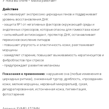
✓ пока вы спите – маска работает!
Действие
• активизирует экспрессию циркадных генов и поддерживает
уровень восстановления ДНК
• защита №1 от негативных факторов окружающей среды и
эндогенных стрессоров, которые опасны для гомеостаза кожи!
• сильнейший антиоксидант, протектор ДНК, останавливает
перекисное окисление липидов
• повышает упругость и эластичность кожи, разглаживает
морщины
• замедляет старение, повышает выживаемость кератиноцитов и
фибробластов при стрессе
• предупреждает развитие меланомы
Показания к применению:
нарушение сна (любые изменения в
циркадных ритмах), сниженный тургор, дряблость, «проседание»
кожи, мелкие морщины, неровный микрорельеф, сухая,
дегидратированная, истонченная кожа, пигментация,
фотостарение
Артикул:
EVMELATONIN