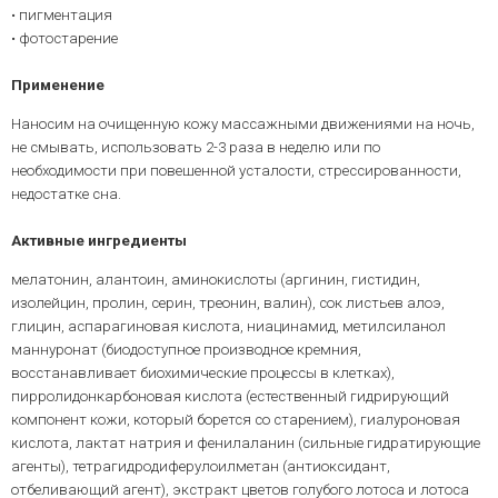
• пигментация
• фотостарение
Применение
Наносим на очищенную кожу массажными движениями на ночь,
не смывать, использовать 2-3 раза в неделю или по
необходимости при повешенной усталости, стрессированности,
недостатке сна.
Активные ингредиенты
мелатонин, алантоин, аминокислоты (аргинин, гистидин,
изолейцин, пролин, серин, треонин, валин), сок листьев алоэ,
глицин, аспарагиновая кислота, ниацинамид, метилсиланол
маннуронат (биодоступное производное кремния,
восстанавливает биохимические процессы в клетках),
пирролидонкарбоновая кислота (естественный гидрирующий
компонент кожи, который борется со старением), гиалуроновая
кислота, лактат натрия и фенилаланин (сильные гидратирующие
агенты), тетрагидродиферулоилметан (антиоксидант,
отбеливающий агент), экстракт цветов голубого лотоса и лотоса