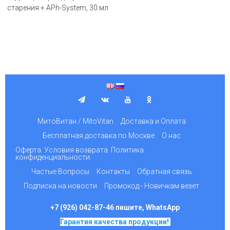
старения + APh-System, 30 мл
МитоВитан / MitoVitan
Доставка и Оплата
Бесплатная доставка по Москве
О нас
Оферта. Условия возврата. Политика
конфиденциальности.
Частые Вопросы
Контакты
Обратная связь
Подписка на новости
Промокод - Новичкам везет
+7 (926) 042-87-46 пишите, WhatsApp
Гарантия качества продукции!