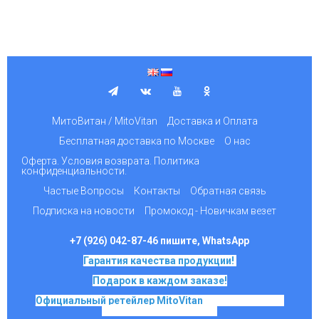
МитоВитан / MitoVitan
Доставка и Оплата
Бесплатная доставка по Москве
О нас
Оферта. Условия возврата. Политика
конфиденциальности.
Частые Вопросы
Контакты
Обратная связь
Подписка на новости
Промокод - Новичкам везет
+7 (926) 042-87-46 пишите, WhatsApp
Гарантия качества продукции!
Подарок в каждом заказе!
Официальный ретейлер MitoVitan
на основе SkQ1,
Ионы Скулачева c 2017