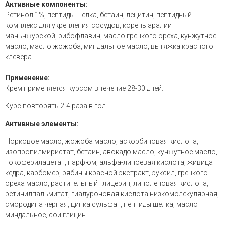
Активные компоненты:
Ретинол 1%, пептиды шёлка, бетаин, лецитин, пептидный
комплекс для укрепления сосудов, корень аралии
маньчжурской, рибофлавин, масло грецкого ореха, кунжутное
масло, масло жожоба, миндальное масло, вытяжка красного
клевера
Применение:
Крем применяется курсом в течение 28-30 дней.
Курс повторять 2-4 раза в год.
Активные элементы:
Норковое масло, жожоба масло, аскорбиновая кислота,
изопропилмиристат, бетаин, авокадо масло, кунжутное масло,
токоферилацетат, парфюм, альфа-липоевая кислота, живица
кедра, карбомер, рябины красной экстракт, эуксил, грецкого
ореха масло, растительный глицерин, линоленовая кислота,
ретинилпальмитат, гиалуроновая кислота низкомолекулярная,
смородина черная, цинка сульфат, пептиды шелка, масло
миндальное, сои глицин.