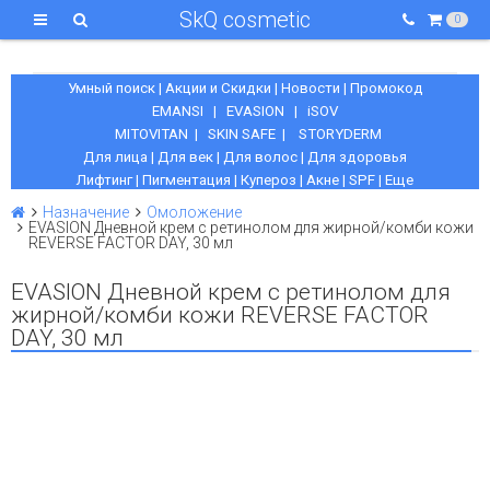
SkQ cosmetic
0
Умный поиск
|
Акции и Скидки
|
Новости
|
Промокод
EMANSI
|
EVASION
|
iSOV
MITOVITAN
|
SKIN SAFE
|
STORYDERM
Для лица
|
Для век
|
Для волос
|
Для здоровья
Лифтинг
|
Пигментация
|
Купероз
|
Акне
|
SPF
|
Еще
Назначение
Омоложение
EVASION Дневной крем с ретинолом для жирной/комби кожи
REVERSE FACTOR DAY, 30 мл
EVASION Дневной крем с ретинолом для
жирной/комби кожи REVERSE FACTOR
DAY, 30 мл