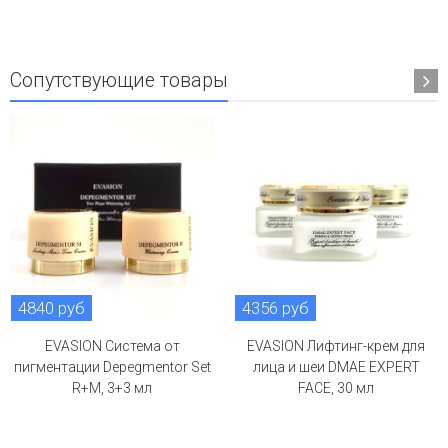
Сопутствующие товары
4840 руб
4356 руб
EVASION Система от
EVASION Лифтинг-крем для
пигментации Depegmentor Set
лица и шеи DMAE EXPERT
R+M, 3+3 мл
FACE, 30 мл